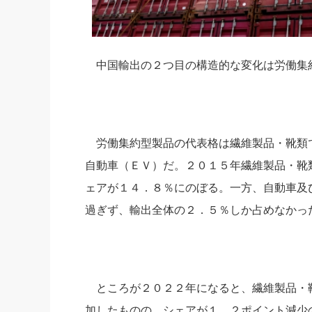
中国輸出の２つ目の構造的な変化は労働集
労働集約型製品の代表格は繊維製品・靴類
自動車（ＥＶ）だ。２０１５年繊維製品・靴
ェアが１４．８％にのぼる。一方、自動車及
過ぎず、輸出全体の２．５％しか占めなかっ
ところが２０２２年になると、繊維製品・靴
加したものの、シェアが１．２ポイント減少