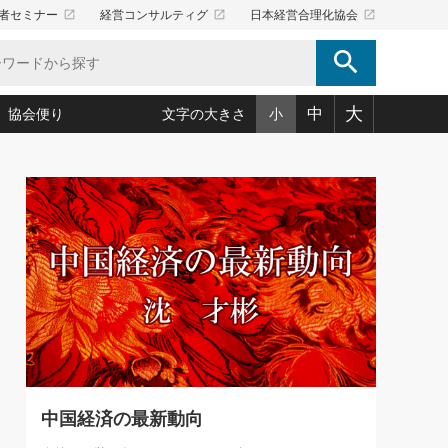
launch
launch
launch
者セミナー
経営コンサルティグ
日本経営合理化協会
search
大
中
協会便り
文字の大きさ
小
5)
況は会社守成の好機(38)
ころ心平の ──社長のための「か・ら・だマネジメント」
「愛読者通信」著者インタビュー(44)
34)
思われる 気配りの達人(127)
人間力の磨き方」(86)
ビジネス見聞録 経営ニュース(100)
タルＡＶを味方に！新・仕事術(180)
0)
り(210)
(92)
え 東洋思想に学ぶ経営学(132)
作間信司の経営無形庵(けいえいむぎょうあん)(166)
ー脳の鍛え方(32)
もっとみる
026.08.4
)
識(57)
指導者たち」(32)
経営セミナー情報局(1)
【追悼】鈴木敏文氏 言葉で伝
ンを楽しむ基礎レッスン(12)
える経営（ジャーナリスト 勝
ーイング経営入
教育の決め手(203)
略”(30)
繁栄への着眼点 牟田太陽(76)
見明氏）
！社長が読むべき今月の4冊(88)
て」(38)
講話を聞いて学ぼう 実学・耳学・磨く「ミミガク」のすすめ
で楽しむ読書術(162)
(7)
ランク上の手紙・メール術(100)
「氣」(30)
中国経済の最新動向
ミどこ
00)
スポーツ・ビジネスに学ぶ心理学(98)