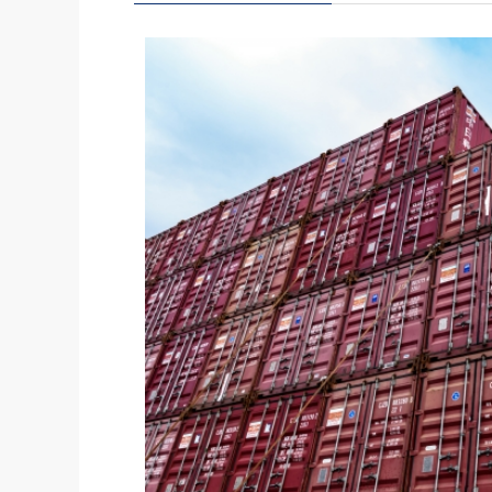
社長の右
酒井英之