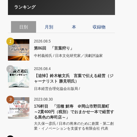
ランキング
日別
月別
本
収録物
1
2026.08.5
第86回 「言葉狩り」
中村義裕氏 / 日本文化研究家／演劇評論家
2
2026.08.4
【追悼】鈴木敏文氏 言葉で伝える経営（ジ
ャーナリスト 勝見明氏）
日本経営合理化協会出版局 /
3
2023.08.30
176軒目 「活種 鮮寿 ＠岡山市野田屋町
～2貫400円（税別）でおまかせ一本で経営す
る異色の寿司店～」
大久保一彦氏 / 日本の将来のために創業・第二創
業・イノベーションを支援する有限会社 代表