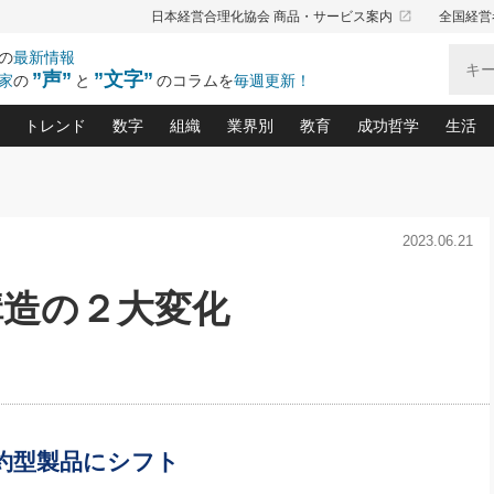
launch
日本経営合理化協会 商品・サービス案内
全国経営
の
最新情報
”声”
”文字”
家
の
と
のコラムを
毎週更新！
トレンド
数字
組織
業界別
教育
成功哲学
生活
る仕組みづくり講座(12)
産を守る一手(171)
ーワンで勝ち残る企業風土づくり(54)
《ニューヨーク発》ビジネスリーダーの先読み: 最新トレンド
オーナー社長の「お金の悩み相談室」(14)
「賃金の誤解」(135)
なぜ、トヨタ式で会社が伸びるのか？(
“出来る”管理職の条件(62)
中国哲学に学ぶ 不
おの
と戦略拠点(9)
(50)
2023.06.21
ーバル経営者は知ってい
(39)
スリーダー×次の一手「牟田太陽の社長業ネクスト」
おカネが残る決算書にするために、やっておきたいこと(
中小企業の新たな法律リスク(178)
売れる住宅を創る 100の視点(100)
あなただからお願いしたいと
令和時代の「社長の
”(9)
「社長の繁盛トレンド通信」(90)
デジ
向(204)
会社を守り抜くための緊急対策(100)
職場の生産性を下げるハラスメントの予防策(1
大久保一彦の“流行る”お店の仕組みづく
クレーム対応 実践マニュアル
先人の名句名言の教
構造の２大変化
トル・F・グジバチの『経営戦略の新常識』(12)
北村森の「今月のヒット商品」(109)
リーダ
2026.08.5
2026.08.5
2
る経営」の極意
、決めておきたい、知っておきたい、やってお
強い決算書の会社はココが違う！(36)
賃金決定の定石(68)
柿内幸夫─社長のための現場改善(174
クレーム対応の新知識と新常
渡部昇一の「日本の
紀
第86回 「言葉狩り」
社長は「能力」の前に「資質」
ジオジャパンの成功要因と
る者かくあるべし(635)
次の売れ筋をつかむ術(102)
ワイ
が大事／社長業ネクスト #445
損益分岐点を下げる、Ｐ／Ｌ不況時代の新戦略(12)
顧客・社員・社会から支持される「ウェルビ
デキル社員に育てる！ 社員
経営に活かす“十八史
の資産管理講座(95)
会議での「社長の３分間スピーチ」ネタ帳(159)
社長のメシの種 4.0(206)
門」(23)
必読
新・会計経営と実学(37)
東川鷹年の「中小企業の人育
略(77)
52)
「経営知になる考え方」(57)
眼と耳
決算書の“見える化”術(12)
業績アップにつながる！ワン
ブランド戦略(39)
なたにお願いしたいと思われる「一流の仕事術」(28)
社長の
約型製品にシフト
賢い社長の「経理財務の見どころ・勘どころ・ツッコ
欧米資産家に学ぶ二世教育(1
ぐせ経営哲学(100)
ろ」(149)
米国