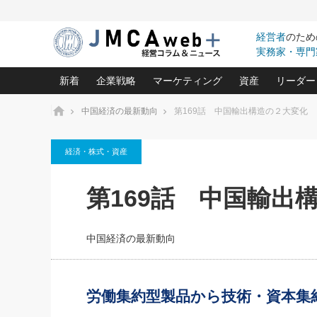
経営者
のため
実務家・専門
新着
企業戦略
マーケティング
資産
リーダー
ホーム
中国経済の最新動向
第169話 中国輸出構造の２大変化
中小企業の「１位づくり」戦略(96)
ネット戦略成功の秘訣 圧倒的に儲か
あなたの会社と資
オンリ
経済・株式・資産
利益を最大化する「業務改善」横田尚哉氏(5)
ビジネスを一瞬で制する！一流グロ
どうなる金融業界
ビジネ
る“社長の戦略印象リスクマネジメント
(446)
強い会社を築く ビジネス・クリニック(240)
中国経済の最新動
第169話 中国輸出
ロングセラーの玉手箱(9)
ピョー
2026.08.5
日本レーザー「人を大切にしながら利益を上げ
事業承継の前に
第109話 伝統的産品を21世
(3)
大復活＆快進撃！ユニバーサルスタ
きたいコト(12)
指導者た
に生かし切る！
は(5)
中国経済の最新動向
武器としてのM&A入門(3)
会社と社長のため
朝礼・
2026.08.5
最高の自分を表現する 成功イメージ戦
社長のための“儲かる通販”戦略視点(151)
深読み企業分析(1
楠木建の
朝礼・会議での「社長の３分間
スピーチ」ネタ帳（2026年8月5
酒井光雄 成功事例に学ぶ繁栄企業の
日号）
継続経営 百話百行(85)
次もあ
労働集約型製品から技術・資本集
野田久美子 香港ビジネス成功法(10)
社長の口