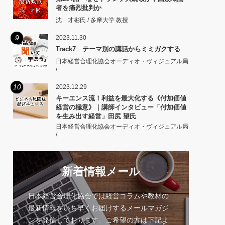
者を痛烈批判か
沈 才彬氏 / 多摩大学 教授
9
2023.11.30
Track7 テーマ別の講話からミミガクする
日本経営合理化協会オーディオ・ヴィジュアル局
/
10
2023.12.29
キーエンス流！利益を最大化する《付加価値
経営の極意》｜講師インタビュー「付加価値
を生み出す経営」田尻 望氏
日本経営合理化協会オーディオ・ヴィジュアル局
/
新着情報メール
日本経営合理化協会では経営コラムや教材の
最新情報をいち早くお届けするメールマガジ
ンを発信しております。ご希望の方は下記よ