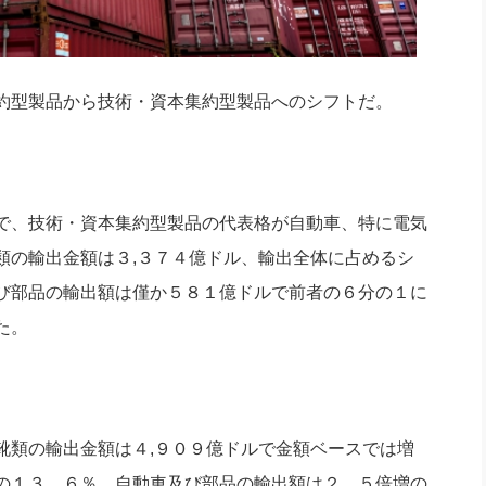
約型製品から技術・資本集約型製品へのシフトだ。
で、技術・資本集約型製品の代表格が自動車、特に電気
類の輸出金額は３,３７４億ドル、輸出全体に占めるシ
び部品の輸出額は僅か５８１億ドルで前者の６分の１に
た。
類の輸出金額は４,９０９億ドルで金額ベースでは増
の１３．６％。自動車及び部品の輸出額は２．５倍増の