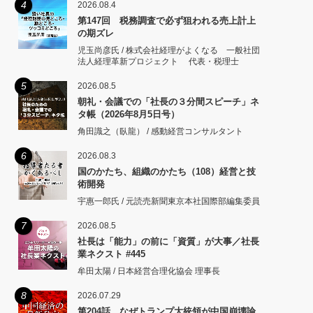
4
2026.08.4
第147回 税務調査で必ず狙われる売上計上
の期ズレ
児玉尚彦氏 / 株式会社経理がよくなる 一般社団
法人経理革新プロジェクト 代表・税理士
5
2026.08.5
朝礼・会議での「社長の３分間スピーチ」ネ
タ帳（2026年8月5日号）
角田識之（臥龍） / 感動経営コンサルタント
6
2026.08.3
国のかたち、組織のかたち（108）経営と技
術開発
宇惠一郎氏 / 元読売新聞東京本社国際部編集委員
7
2026.08.5
社長は「能力」の前に「資質」が大事／社長
業ネクスト #445
牟田太陽 / 日本経営合理化協会 理事長
8
2026.07.29
第204話 なぜトランプ大統領が中国崩壊論