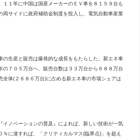
。１１年に中国は国産メーカーのＥＶ車を８１５９台も
の両サイドに政府補助金制度を投入し、電気自動車産業
車の生産と販売は爆発的な成長をもたらした。新エネ車
年の７０５万台へ、販売台数は３３万台から６８８万台
全体(２６８６万台)に占める新エネ車の市場シェアは
『イノベーションの普及』によれば、新しい技術が一気
％に達すれば、「クリティカルマス(臨界点)」を超え