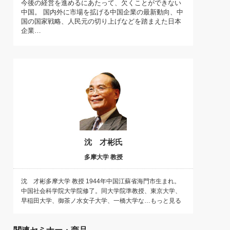
今後の経営を進めるにあたって、欠くことができない
)
中国。 国内外に市場を拡げる中国企業の最新動向、中
喜の『これぞ！"本物の温泉"』(157)
国の国家戦略、人民元の切り上げなどを踏まえた日本
企業…
沈 才彬氏
多摩大学 教授
沈 才彬多摩大学 教授 1944年中国江蘇省海門市生まれ。
中国社会科学院大学院修了。同大学院準教授、東京大学、
早稲田大学、御茶ノ水女子大学、一橋大学な…もっと見る