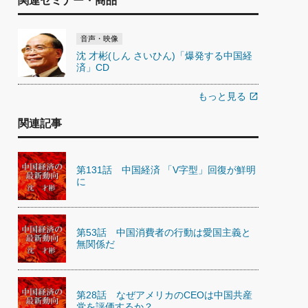
関連セミナー・商品
音声・映像
沈 才彬(しん さいひん)「爆発する中国経
済」CD
もっと見る
open_in_new
関連記事
第131話 中国経済 「V字型」回復が鮮明
に
第53話 中国消費者の行動は愛国主義と
無関係だ
第28話 なぜアメリカのCEOは中国共産
党を評価するか？