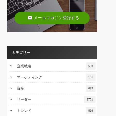
りご登録下さい。
email
メールマガジン登録する
カテゴリー
keyboard_arrow_down
企業戦略
593
keyboard_arrow_down
マーケティング
151
keyboard_arrow_down
資産
673
keyboard_arrow_down
リーダー
1701
keyboard_arrow_down
トレンド
516