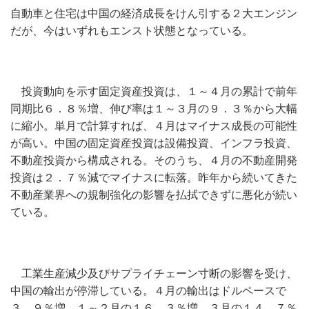
自動車と住宅は中国の経済成長をけん引する２大エンジン
だが、今はいずれもエンスト状態となっている。
投資動向を示す固定資産投資は、１～４月の累計で前年
同期比６．８％増、伸び率は１～３月の９．３％から大幅
に縮小。単月で計算すれば、４月はマイナス成長の可能性
が高い。中国の固定資産投資は設備投資、インフラ投資、
不動産投資から構成される。そのうち、４月の不動産開発
投資は２．７％減でマイナスに転落。昨年から続いてきた
不動産業界への規制強化の影響を払拭できずに悪化が続い
ている。
工業生産減少及びサプライチェーン寸断の影響を受け、
中国の輸出が停滞している。４月の輸出はドルペースで
３．９％増、１～２月の１６．３％増、３月の１４．７％