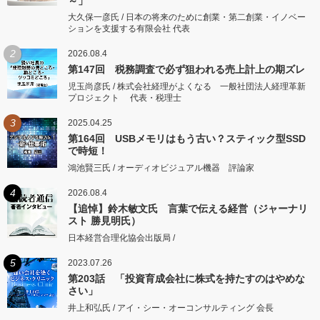
～」
大久保一彦氏 / 日本の将来のために創業・第二創業・イノベー
ションを支援する有限会社 代表
2
2026.08.4
第147回 税務調査で必ず狙われる売上計上の期ズレ
児玉尚彦氏 / 株式会社経理がよくなる 一般社団法人経理革新
プロジェクト 代表・税理士
3
2025.04.25
第164回 USBメモリはもう古い？スティック型SSD
で時短！
鴻池賢三氏 / オーディオビジュアル機器 評論家
4
2026.08.4
【追悼】鈴木敏文氏 言葉で伝える経営（ジャーナリ
スト 勝見明氏）
日本経営合理化協会出版局 /
5
2023.07.26
第203話 「投資育成会社に株式を持たすのはやめな
さい」
井上和弘氏 / アイ・シー・オーコンサルティング 会長