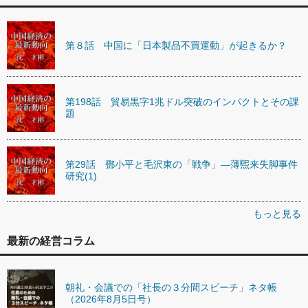
第８話 中国に「日本製品不買運動」が起きるか？
第198話 貿易黒字1兆ドル突破のインパクトとその課
題
第29話 鄧小平と毛沢東の「戦争」―薄煕来失脚事件
研究(1)
もっと見る
最新の経営コラム
朝礼・会議での「社長の３分間スピーチ」ネタ帳
（2026年8月5日号）