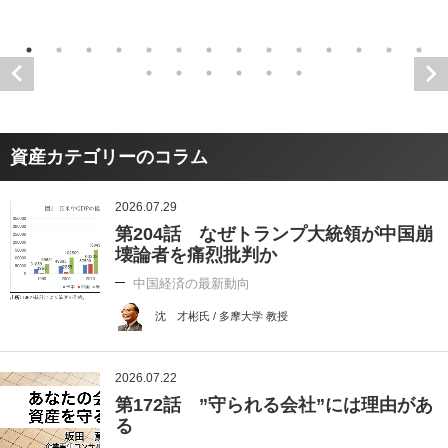
資産カテゴリーのコラム
2026.07.29
第204話 なぜトランプ大統領が中国崩
壊論者を痛烈批判か
中国経済の最新動向
沈 才彬氏 / 多摩大学 教授
2026.07.22
第172話 ”守られる会社”には理由があ
る