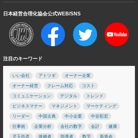
日本経営合理化協会
公式WEB/SNS
注目のキーワード
いい会社
アトツギ
オーナー企業
オーナー経営
クレーム対応
コスト
コミュニケーション
デジタル
トレンド
ビジネスマナー
マネジメント
マーケティング
リーダー
中国古典
中小企業
中谷彰宏
仕事術
企業分析
会社の数字
会計
健康
児玉尚彦
後継者
指導者
数字
新将命