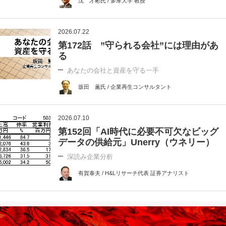
沈 才彬氏 / 多摩大学 教授
2026.07.22
第172話 ”守られる会社”には理由があ
る
あなたの会社と資産を守る一手
坂田 薫氏 / 企業再生コンサルタント
2026.07.10
第152回「AI時代に必要不可欠なビッグ
データの供給元」Unerry（ウネリー）
深読み企業分析
有賀泰夫 / H&Lリサーチ代表 証券アナリスト