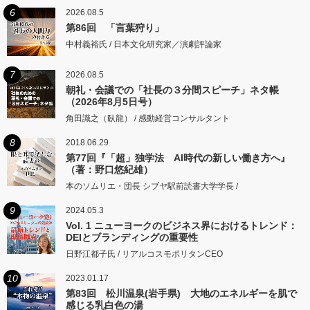
6
2026.08.5
第86回 「言葉狩り」
中村義裕氏 / 日本文化研究家／演劇評論家
7
2026.08.5
朝礼・会議での「社長の３分間スピーチ」ネタ帳
（2026年8月5日号）
角田識之（臥龍） / 感動経営コンサルタント
8
2018.06.29
第77回『「超」独学法 AI時代の新しい働き方へ』
（著：野口悠紀雄）
本のソムリエ・団長 シブヤ駅前読書大学学長 /
9
2024.05.3
Vol. 1 ニューヨークのビジネス界におけるトレンド：
DEIとブランディングの重要性
日野江都子氏 / リアルコスモポリタンCEO
10
2023.01.17
第83回 松川温泉(岩手県) 大地のエネルギーを肌で
感じる乳白色の湯