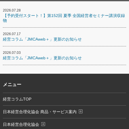
2026.07.28
【予約受付スタート！】第152回 夏季 全国経営者セミナー講演収録
物
2026.07.17
経営コラム「JMCAweb＋」更新のお知らせ
2026.07.03
経営コラム「JMCAweb＋」更新のお知らせ
メニュー
経営コラムTOP
exit_to_app
日本経営合理化協会 商品・サービス案内
exit_to_app
日本経営合理化協会