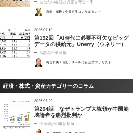
あなたの会社と資産を守る一手
坂田 薫氏 / 企業再生コンサルタント
2026.07.10
第152回「AI時代に必要不可欠なビッグ
データの供給元」Unerry（ウネリー）
深読み企業分析
有賀泰夫 / H&Lリサーチ代表 証券アナリスト
経済・株式・資産カテゴリーのコラム
2026.07.29
第204話 なぜトランプ大統領が中国崩
壊論者を痛烈批判か
中国経済の最新動向