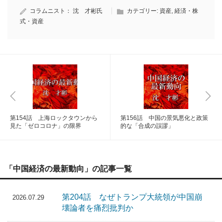
コラムニスト：
沈 才彬氏
カテゴリー:
資産
,
経済・株
式・資産
第154話 上海ロックタウンから
第156話 中国の景気悪化と政策
見た「ゼロコロナ」の限界
的な「合成の誤謬」
「中国経済の最新動向」の記事一覧
第204話 なぜトランプ大統領が中国崩
2026.07.29
壊論者を痛烈批判か