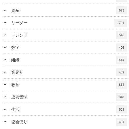
keyboard_arrow_down
資産
673
keyboard_arrow_down
リーダー
1701
keyboard_arrow_down
トレンド
516
keyboard_arrow_down
数字
406
keyboard_arrow_down
組織
414
keyboard_arrow_down
業界別
489
keyboard_arrow_down
教育
814
keyboard_arrow_down
成功哲学
318
keyboard_arrow_down
生活
809
keyboard_arrow_down
協会便り
394