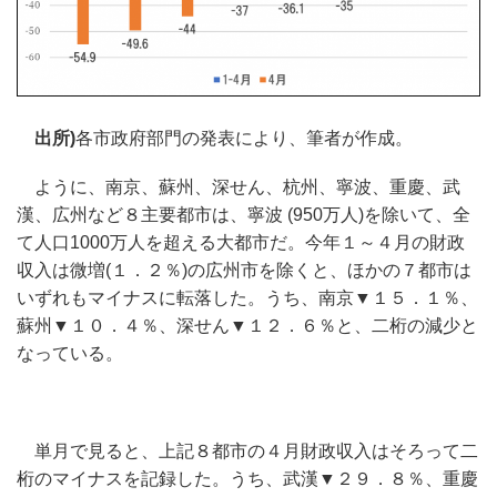
出所)
各市政府部門の発表により、筆者が作成。
ように、南京、蘇州、深せん、杭州、寧波、重慶、武
漢、広州など８主要都市は、寧波 (950万人)を除いて、全
て人口1000万人を超える大都市だ。今年１～４月の財政
収入は微増(１．２％)の広州市を除くと、ほかの７都市は
いずれもマイナスに転落した。うち、南京▼１５．１％、
蘇州▼１０．４％、深せん▼１２．６％と、二桁の減少と
なっている。
単月で見ると、上記８都市の４月財政収入はそろって二
桁のマイナスを記録した。うち、武漢▼２９．８％、重慶