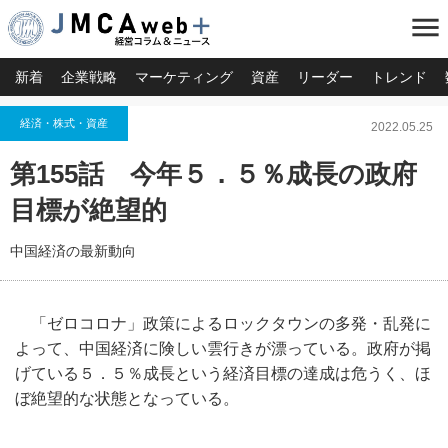
menu
新着
企業戦略
マーケティング
資産
リーダー
トレンド
経済・株式・資産
2022.05.25
第155話 今年５．５％成長の政府
目標が絶望的
中国経済の最新動向
「ゼロコロナ」政策によるロックタウンの多発・乱発に
よって、中国経済に険しい雲行きが漂っている。政府が掲
げている５．５％成長という経済目標の達成は危うく、ほ
ぼ絶望的な状態となっている。