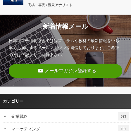
高橋一喜氏 / 温泉アナリスト
新着情報メール
日本経営合理化協会では経営コラムや教材の最新情報をいち
早くお届けするメールマガジンを発信しております。ご希望
の方は下記よりご登録下さい。
email
メールマガジン登録する
カテゴリー
keyboard_arrow_down
企業戦略
593
keyboard_arrow_down
マーケティング
151