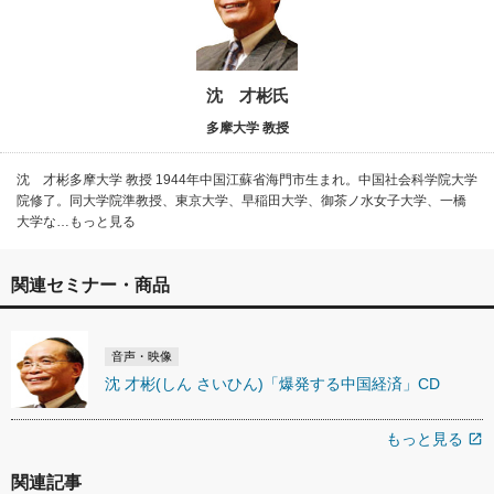
沈 才彬氏
多摩大学 教授
沈 才彬多摩大学 教授 1944年中国江蘇省海門市生まれ。中国社会科学院大学
院修了。同大学院準教授、東京大学、早稲田大学、御茶ノ水女子大学、一橋
大学な…もっと見る
関連セミナー・商品
音声・映像
沈 才彬(しん さいひん)「爆発する中国経済」CD
もっと見る
open_in_new
関連記事