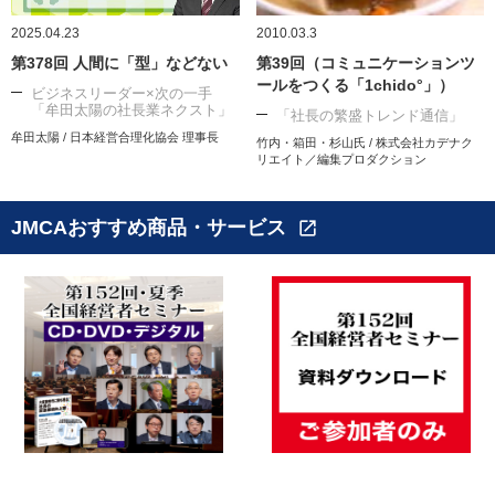
2025.04.23
2010.03.3
第378回 人間に「型」などない
第39回（コミュニケーションツ
ールをつくる「1chido°」）
ビジネスリーダー×次の一手
「牟田太陽の社長業ネクスト」
「社長の繁盛トレンド通信」
牟田太陽 / 日本経営合理化協会 理事長
竹内・箱田・杉山氏 / 株式会社カデナク
リエイト／編集プロダクション
JMCAおすすめ商品・サービス
open_in_new