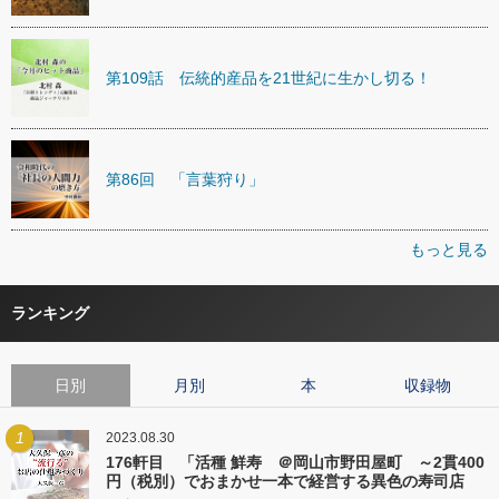
第109話 伝統的産品を21世紀に生かし切る！
第86回 「言葉狩り」
もっと見る
ランキング
日別
月別
本
収録物
1
2023.08.30
176軒目 「活種 鮮寿 ＠岡山市野田屋町 ～2貫400
円（税別）でおまかせ一本で経営する異色の寿司店