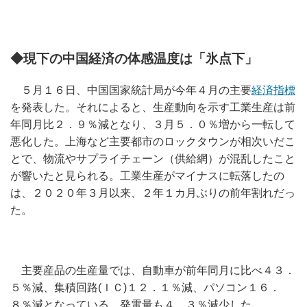
◆現下の中国経済の体感温度は「氷点下」
５月１６日、中国国家統計局が今年４月の主要
経済指標
を発表した。それによると、生産動向を示す工業生産は前
年同月比２．９％減となり、３月５．０％増から一転して
悪化した。上海など主要都市のロックタウンが相次いだこ
とで、物流やサプライチェーン（供給網）が混乱したこと
が響いたと見られる。工業生産がマイナスに転落したの
は、２０２０年３月以来、２年１カ月ぶりの前年割れだっ
た。
主要産品の生産量では、自動車が前年同月に比べ４３．
５％減、集積回路(ＩＣ)１２．１％減、パソコン１６．
８％減となっている。発電量も４．３％減少した。