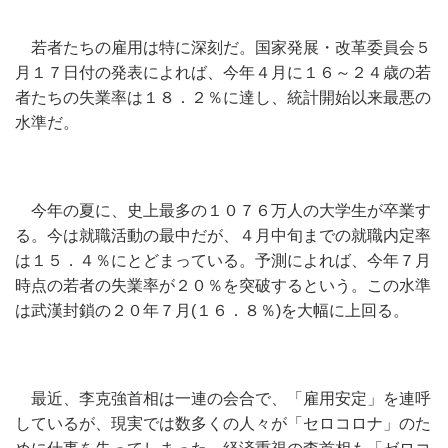
若者たちの雇用は特に深刻だ。国家発展・改革委員会５
月１７日付の発表によれば、今年４月に１６～２４歳の若
者たちの失業率は１８．２％に達し、統計開始以来最悪の
水準だ。
今年の夏に、史上最多の１０７６万人の大学生が卒業す
る。今は就職活動の最中だが、４月中旬までの就職内定率
は１５．４％にとどまっている。予測によれば、今年７月
時点の若者の失業率が２０％を突破するという。この水準
は武漢封鎖の２０年７月(１６．８％)を大幅に上回る。
最近、李克強首相は一連の会合で、「雇用安定」を連呼
しているが、現実では数多くの人々が「セロコロナ」のた