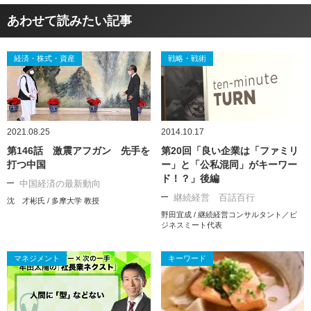
あわせて読みたい記事
経済・株式・資産
戦略・戦術
2021.08.25
2014.10.17
第146話 激震アフガン 先手を
第20回「良い企業は「ファミリ
打つ中国
ー」と「公私混同」がキーワー
ド！？」後編
中国経済の最新動向
継続経営 百話百行
沈 才彬氏 / 多摩大学 教授
野田宜成 / 継続経営コンサルタント／ビ
ジネスミート代表
マネジメント
キーワード