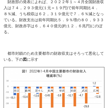
財政部の発表によれば、２０２２年１～４月全国財政収
入は７４，２９３億元(１元＝１９円)で前年同期比４．
８％減、うち税収は６２，３１９億元で７．６％減となっ
ている。財政支出は前年同期比５．９％増の８０，９３３
億元、財政赤字は６，６４０億元(約１２．６兆円)にのぼ
る。
都市封鎖のため主要都市の財政収支はそろって悪化して
いる。下の
図
に示す