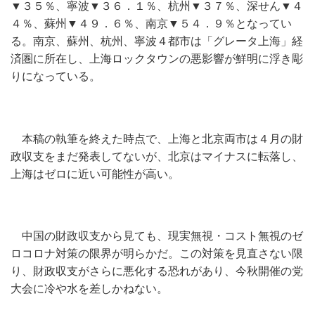
▼３５％、寧波▼３６．１％、杭州▼３７％、深せん▼４
４％、蘇州▼４９．６％、南京▼５４．９％となってい
る。南京、蘇州、杭州、寧波４都市は「グレータ上海」経
済圏に所在し、上海ロックタウンの悪影響が鮮明に浮き彫
りになっている。
本稿の執筆を終えた時点で、上海と北京両市は４月の財
政収支をまだ発表してないが、北京はマイナスに転落し、
上海はゼロに近い可能性が高い。
中国の財政収支から見ても、現実無視・コスト無視のゼ
ロコロナ対策の限界が明らかだ。この対策を見直さない限
り、財政収支がさらに悪化する恐れがあり、今秋開催の党
大会に冷や水を差しかねない。