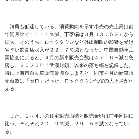
消費も低迷している。消費動向を示す小売の売上高は前
年同月比で１１・１％減、下落幅は３月（３．５％）から
拡大。そのうち、ロックタウンなど外出制限の影響を受け
やすい飲食店収入が２２．７％減となった。中国自動車工
業協会によると、４月の新車販売台数は４７．６％減と急
落し、２０２０年「武漢封鎖」以来の落ち幅を記録した。
特に
上海市自動車販売業協会
によると、
同市４月の新車販
売台数は「ゼロ」だった。
ロックタウン代償の大きさが伺
える。
また、１～４月の住宅販売面積と販売金額は前年同期に
比べ、それぞれ２０．９％減、２９．５％減となってい
る。