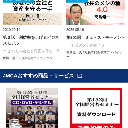
2010.09.15
2026.05.19
第３話 利益率を上げるビジネ
第201回 ミュトス・モーメント
スモデル
社長のメシの種 4.0
あなたの会社と資産を守る一手
高島健一氏 / 社長専門新事業アドバイザ
ー
坂田 薫氏 / 企業再生コンサルタント
JMCAおすすめ商品・サービス
open_in_new