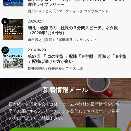
傑作ライブラリー～
西川りゅうじん氏 / マーケティング コンサルタント
9
2026.02.4
朝礼・会議での「社長の３分間スピーチ」ネタ帳
（2026年2月4日号）
角田識之（臥龍） / 感動経営コンサルタント
10
2014.06.20
第57回 「 コの字型 」配棟「 F字型 」配棟と「 E字型
」配棟は避けた方が良い
碓井民朗氏 / 碓井建築オフィス代表
新着情報メール
日本経営合理化協会では経営コラムや教材の最新情報をいち
早くお届けするメールマガジンを発信しております。ご希望
の方は下記よりご登録下さい。