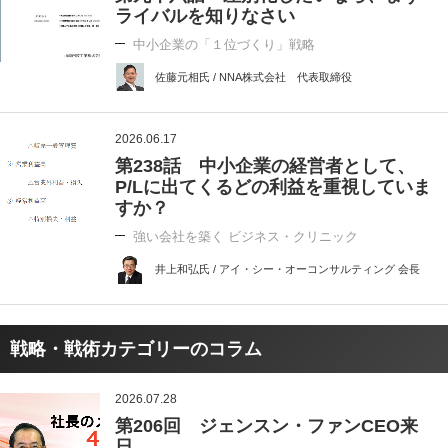
ライバルを知りなさい
中小企業の「１位づくり」戦略
佐藤元相氏 / NNA株式会社 代表取締役
2026.06.17
第238話 中小企業の経営者として、
P/Lに出てくるどの利益を重視していま
すか？
強い会社を築く ビジネス・クリニック
井上和弘氏 / アイ・シー・オーコンサルティング 会長
戦略・戦術カテゴリーのコラム
2026.07.28
第206回 ジェンスン・ファンCEO来
日