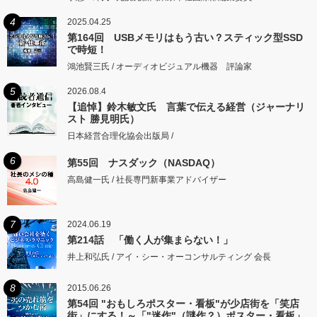
4
2025.04.25
第164回 USBメモリはもう古い？スティック型SSD
で時短！
鴻池賢三氏 / オーディオビジュアル機器 評論家
5
2026.08.4
【追悼】鈴木敏文氏 言葉で伝える経営（ジャーナリ
スト 勝見明氏）
日本経営合理化協会出版局 /
6
第55回 ナスダック（NASDAQ）
高島健一氏 / 社長専門新事業アドバイザー
7
2024.06.19
第214話 「働く人が集まらない！」
井上和弘氏 / アイ・シー・オーコンサルティング 会長
8
2015.06.26
第54回 "おもしろポスター・看板"が少店街を「笑店
街」にする！～「"迷作"（謎作？）ポスター・看板」