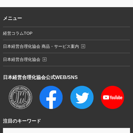
メニュー
経営コラムTOP
exit_to_app
日本経営合理化協会 商品・サービス案内
exit_to_app
日本経営合理化協会
日本経営合理化協会
公式WEB/SNS
注目のキーワード