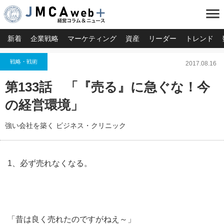
menu
新着
企業戦略
マーケティング
資産
リーダー
トレンド
戦略・戦術
2017.08.16
第133話 「『売る』に急ぐな！今
の経営環境」
強い会社を築く ビジネス・クリニック
1、必ず売れなくなる。
「昔は良く売れたのですがねえ～」