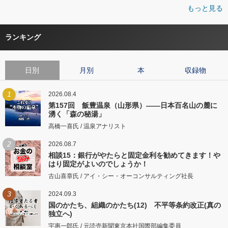
もっと見る
ランキング
日別
月別
本
収録物
1
2026.08.4
第157回 飯豊温泉（山形県）――日本百名山の麓に
湧く「森の秘湯」
高橋一喜氏 / 温泉アナリスト
2
2026.08.7
相談15：銀行がやたらと固定金利を勧めてきます！や
はり固定がよいのでしょうか！
古山喜章氏 / アイ・シー・オーコンサルティング社長
3
2024.09.3
国のかたち、組織のかたち(12) 不平等条約改正(真の
独立へ)
宇惠一郎氏 / 元読売新聞東京本社国際部編集委員