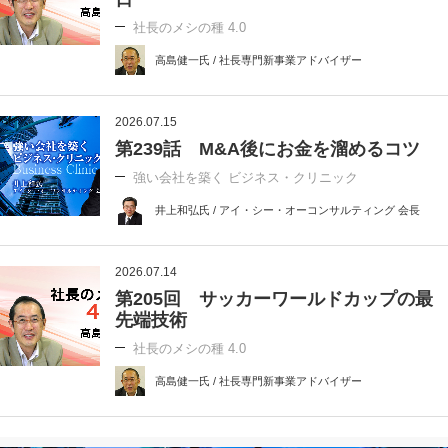
社長のメシの種 4.0
高島健一氏 / 社長専門新事業アドバイザー
2026.07.15
第239話 M&A後にお金を溜めるコツ
強い会社を築く ビジネス・クリニック
井上和弘氏 / アイ・シー・オーコンサルティング 会長
2026.07.14
第205回 サッカーワールドカップの最
先端技術
社長のメシの種 4.0
高島健一氏 / 社長専門新事業アドバイザー