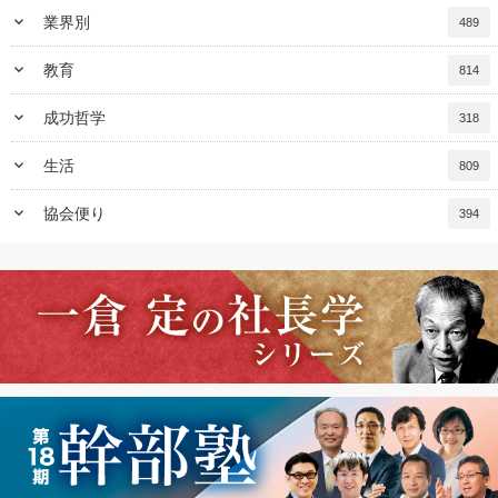
keyboard_arrow_down
業界別
489
keyboard_arrow_down
教育
814
keyboard_arrow_down
成功哲学
318
keyboard_arrow_down
生活
809
keyboard_arrow_down
協会便り
394