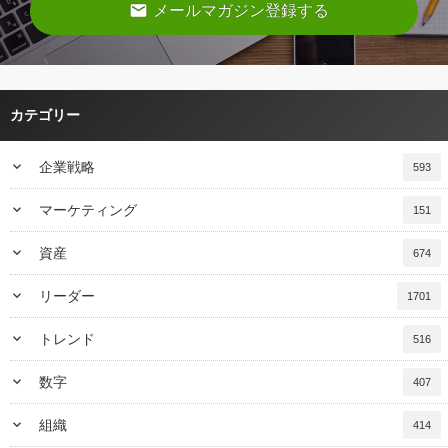
email
メールマガジン登録する
カテゴリー
keyboard_arrow_down
企業戦略
593
keyboard_arrow_down
マーケティング
151
keyboard_arrow_down
資産
674
keyboard_arrow_down
リーダー
1701
keyboard_arrow_down
トレンド
516
keyboard_arrow_down
数字
407
keyboard_arrow_down
組織
414