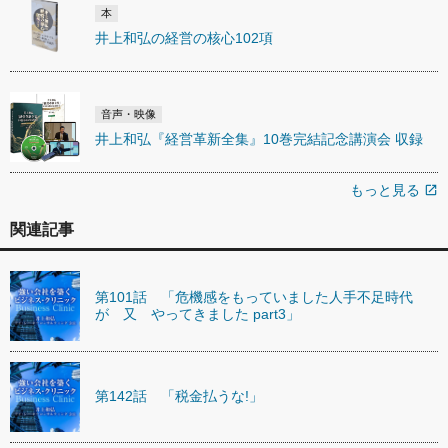
本
井上和弘の経営の核心102項
音声・映像
井上和弘『経営革新全集』10巻完結記念講演会 収録
もっと見る
open_in_new
関連記事
第101話 「危機感をもっていました人手不足時代
が 又 やってきました part3」
第142話 「税金払うな!」