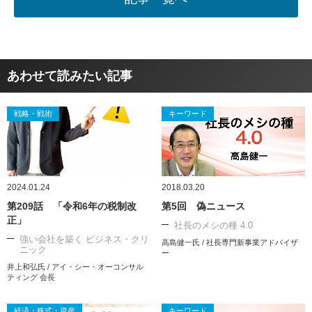
あわせて読みたい記事
戦略・戦術
キーワード
2024.01.24
2018.03.20
第209話 「令和6年の税制改
第5回 偽ニュース
正」
社長のメシの種 4.0
強い会社を築く ビジネス・クリ
高島健一氏 / 社長専門新事業アドバイザ
ニック
ー
井上和弘氏 / アイ・シー・オーコンサル
ティング 会長
経済・株式・資産
キーワード