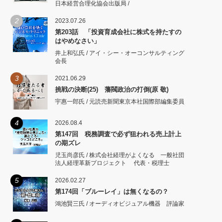
日本経営合理化協会出版局 /
2
2023.07.26
第203話 「投資育成会社に株式を持たすの
はやめなさい」
井上和弘氏 / アイ・シー・オーコンサルティング
会長
3
2021.06.29
挑戦の決断(25) 藩閥政治の打倒(原 敬)
宇惠一郎氏 / 元読売新聞東京本社国際部編集委員
4
2026.08.4
第147回 税務調査で必ず狙われる売上計上
の期ズレ
児玉尚彦氏 / 株式会社経理がよくなる 一般社団
法人経理革新プロジェクト 代表・税理士
5
2026.02.27
第174回「ブルーレイ」は無くなるの？
鴻池賢三氏 / オーディオビジュアル機器 評論家