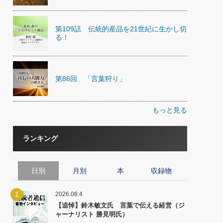
第109話 伝統的産品を21世紀に生かし切
る！
第86回 「言葉狩り」
もっと見る
ランキング
日別
月別
本
収録物
1
2026.08.4
【追悼】鈴木敏文氏 言葉で伝える経営（ジ
ャーナリスト 勝見明氏）