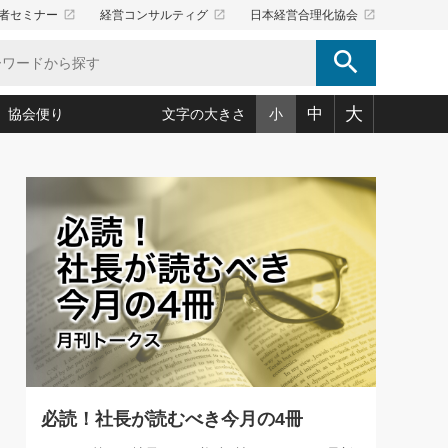
launch
launch
launch
者セミナー
経営コンサルティグ
日本経営合理化協会
search
大
中
協会便り
文字の大きさ
小
5)
況は会社守成の好機(38)
ころ心平の ──社長のための「か・ら・だマネジメント」
「愛読者通信」著者インタビュー(44)
34)
思われる 気配りの達人(127)
人間力の磨き方」(86)
ビジネス見聞録 経営ニュース(100)
タルＡＶを味方に！新・仕事術(180)
0)
り(210)
(92)
え 東洋思想に学ぶ経営学(132)
作間信司の経営無形庵(けいえいむぎょうあん)(166)
ー脳の鍛え方(32)
もっとみる
026.08.4
)
識(57)
指導者たち」(32)
経営セミナー情報局(1)
【追悼】鈴木敏文氏 言葉で伝
ンを楽しむ基礎レッスン(12)
える経営（ジャーナリスト 勝
ーイング経営入
教育の決め手(203)
略”(30)
繁栄への着眼点 牟田太陽(76)
見明氏）
！社長が読むべき今月の4冊(88)
て」(38)
講話を聞いて学ぼう 実学・耳学・磨く「ミミガク」のすすめ
で楽しむ読書術(162)
(7)
ランク上の手紙・メール術(100)
「氣」(30)
必読！社長が読むべき今月の4冊
ミどこ
00)
スポーツ・ビジネスに学ぶ心理学(98)