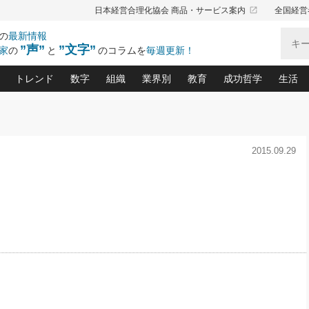
launch
日本経営合理化協会 商品・サービス案内
全国経営
の
最新情報
”声”
”文字”
家
の
と
のコラムを
毎週更新！
トレンド
数字
組織
業界別
教育
成功哲学
生活
る仕組みづくり講座(12)
産を守る一手(171)
ーワンで勝ち残る企業風土づくり(54)
《ニューヨーク発》ビジネスリーダーの先読み: 最新トレンド
オーナー社長の「お金の悩み相談室」(14)
「賃金の誤解」(135)
なぜ、トヨタ式で会社が伸びるのか？(
“出来る”管理職の条件(62)
中国哲学に学ぶ 不
おの
と戦略拠点(9)
(50)
2015.09.29
ーバル経営者は知ってい
(39)
スリーダー×次の一手「牟田太陽の社長業ネクスト」
おカネが残る決算書にするために、やっておきたいこと(
中小企業の新たな法律リスク(178)
売れる住宅を創る 100の視点(100)
あなただからお願いしたいと
令和時代の「社長の
”(9)
「社長の繁盛トレンド通信」(90)
デジ
向(204)
会社を守り抜くための緊急対策(100)
職場の生産性を下げるハラスメントの予防策(1
大久保一彦の“流行る”お店の仕組みづく
クレーム対応 実践マニュアル
先人の名句名言の教
トル・F・グジバチの『経営戦略の新常識』(12)
北村森の「今月のヒット商品」(109)
リーダ
2026.08.5
2026.08.5
2
る経営」の極意
、決めておきたい、知っておきたい、やってお
強い決算書の会社はココが違う！(36)
賃金決定の定石(68)
柿内幸夫─社長のための現場改善(174
クレーム対応の新知識と新常
渡部昇一の「日本の
紀
第86回 「言葉狩り」
社長は「能力」の前に「資質」
ジオジャパンの成功要因と
る者かくあるべし(635)
次の売れ筋をつかむ術(102)
ワイ
が大事／社長業ネクスト #445
損益分岐点を下げる、Ｐ／Ｌ不況時代の新戦略(12)
顧客・社員・社会から支持される「ウェルビ
デキル社員に育てる！ 社員
経営に活かす“十八史
の資産管理講座(95)
会議での「社長の３分間スピーチ」ネタ帳(159)
社長のメシの種 4.0(206)
門」(23)
必読
新・会計経営と実学(37)
東川鷹年の「中小企業の人育
略(77)
52)
「経営知になる考え方」(57)
眼と耳
決算書の“見える化”術(12)
業績アップにつながる！ワン
ブランド戦略(39)
なたにお願いしたいと思われる「一流の仕事術」(28)
社長の
賢い社長の「経理財務の見どころ・勘どころ・ツッコ
欧米資産家に学ぶ二世教育(1
ぐせ経営哲学(100)
ろ」(149)
米国