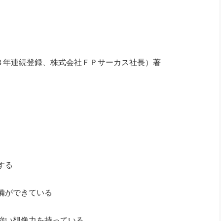
』
社長のための“全員営業”(30
腕をつくる 人と組織を動かす(200)
銀行交渉はこうしなさい！(12)
高橋一
行動科学マネジメント(5)
の社長のビジョン実現道場(10)
８年連続登録、株式会社ＦＰサーカス社長）著
する
備ができている
強い想像力を持っている