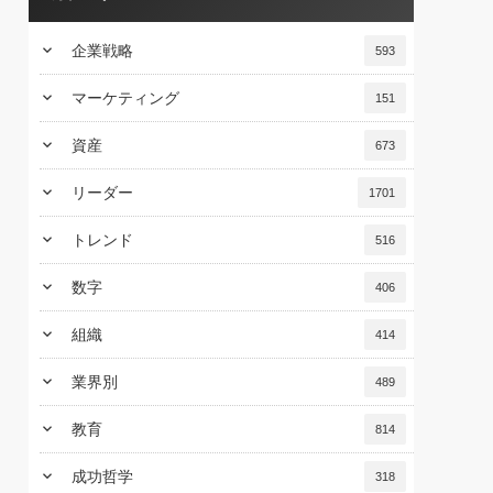
keyboard_arrow_down
企業戦略
593
keyboard_arrow_down
マーケティング
151
keyboard_arrow_down
資産
673
keyboard_arrow_down
リーダー
1701
keyboard_arrow_down
トレンド
516
keyboard_arrow_down
数字
406
keyboard_arrow_down
組織
414
keyboard_arrow_down
業界別
489
keyboard_arrow_down
教育
814
keyboard_arrow_down
成功哲学
318