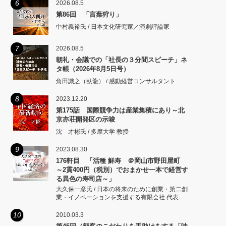
6
2026.08.5
第86回 「言葉狩り」
中村義裕氏 / 日本文化研究家／演劇評論家
7
2026.08.5
朝礼・会議での「社長の３分間スピーチ」ネ
タ帳（2026年8月5日号）
角田識之（臥龍） / 感動経営コンサルタント
8
2023.12.20
第175話 国際競争力は産業集積にあり～北
京亦荘開発区の示唆
沈 才彬氏 / 多摩大学 教授
9
2023.08.30
176軒目 「活種 鮮寿 ＠岡山市野田屋町
～2貫400円（税別）でおまかせ一本で経営す
る異色の寿司店～」
大久保一彦氏 / 日本の将来のために創業・第二創
業・イノベーションを支援する有限会社 代表
10
2010.03.3