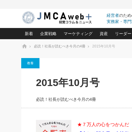
経営者
のため
実務家・専門
新着
企業戦略
マーケティング
資産
リーダー
ホーム
必読！社長が読むべき今月の4冊
2015年10月号
中小企業の「１位づくり」戦略(96)
ネット戦略成功の秘訣 圧倒的に儲か
あなたの会社と資
オンリ
教養
利益を最大化する「業務改善」横田尚哉氏(5)
ビジネスを一瞬で制する！一流グロ
どうなる金融業界
ビジネ
る“社長の戦略印象リスクマネジメント
(446)
強い会社を築く ビジネス・クリニック(240)
中国経済の最新動
2015年10月号
ロングセラーの玉手箱(9)
ピョー
2026.08.5
日本レーザー「人を大切にしながら利益を上げ
事業承継の前に
第109話 伝統的産品を21世
(3)
大復活＆快進撃！ユニバーサルスタ
きたいコト(12)
指導者た
に生かし切る！
は(5)
必読！社長が読むべき今月の4冊
武器としてのM&A入門(3)
会社と社長のため
朝礼・
2026.08.5
最高の自分を表現する 成功イメージ戦
社長のための“儲かる通販”戦略視点(151)
深読み企業分析(1
楠木建の
朝礼・会議での「社長の３分間
スピーチ」ネタ帳（2026年8月5
酒井光雄 成功事例に学ぶ繁栄企業の
日号）
継続経営 百話百行(85)
次もあ
★７万人の心をつかんだ
野田久美子 香港ビジネス成功法(10)
社長の口