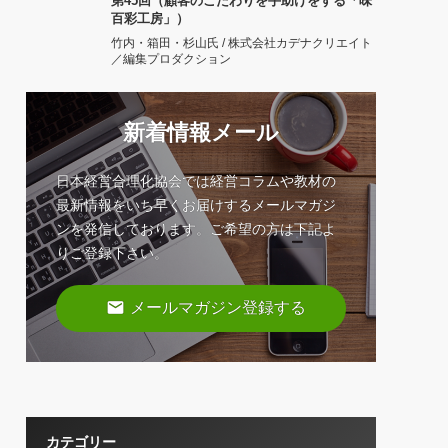
第45回（顧客のこだわりを手助けをする「味
百彩工房」）
竹内・箱田・杉山氏 / 株式会社カデナクリエイト
／編集プロダクション
新着情報メール
日本経営合理化協会では経営コラムや教材の
最新情報をいち早くお届けするメールマガジ
ンを発信しております。ご希望の方は下記よ
りご登録下さい。
email
メールマガジン登録する
カテゴリー