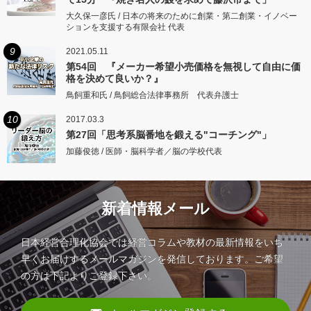
大久保一彦氏 / 日本の将来のために創業・第二創業・イノベー
ションを支援する有限会社 代表
9
2021.05.11
第54回 『メーカー希望小売価格を無視して自由に価
格を決めて良いか？』
鳥飼重和氏 / 鳥飼総合法律事務所 代表弁護士
10
2017.03.3
第27回「思考系脳番地を鍛える"コーチング"」
加藤俊徳 / 医師・脳科学者／脳の学校代表
新着情報メール
日本経営合理化協会では経営コラムや教材の最新情報をいち
早くお届けするメールマガジンを発信しております。ご希望
の方は下記よりご登録下さい。