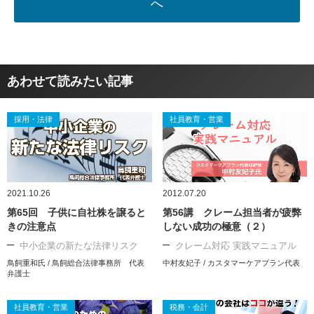
へ
あわせて読みたい記事
採用・法律
社員教育・営業
2021.10.26
2012.07.20
第65回 子供に自社株を譲ると
第56講 クレーム担当者が疲弊
きの注意点
しない成功の極意（２）
中小企業の新たな法律リスク
クレーム対応 実践マニュアル
鳥飼重和氏 / 鳥飼総合法律事務所 代表
中村友妃子 / カスタマーケアプラン代表
弁護士
社員教育・営業
税務・会計