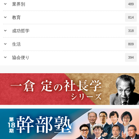
keyboard_arrow_down
業界別
489
keyboard_arrow_down
教育
814
keyboard_arrow_down
成功哲学
318
keyboard_arrow_down
生活
809
keyboard_arrow_down
協会便り
394