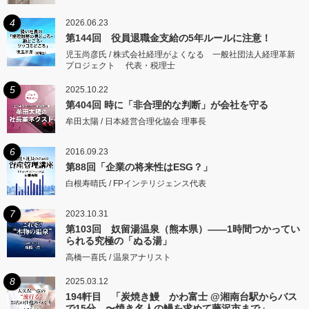
4
2026.06.23
第144回 役員退職金支給の5年ルールに注意！
児玉尚彦氏 / 株式会社経理がよくなる 一般社団法人経理革新
プロジェクト 代表・税理士
5
2025.10.22
第404回 時に「非合理的な判断」が会社を守る
牟田太陽 / 日本経営合理化協会 理事長
6
2016.09.23
第88回「企業の将来性はESG？」
白根寿晴氏 / FPインテリジェンス代表
7
2023.10.31
第103回 奴留湯温泉（熊本県）――1時間つかってい
られる究極の「ぬる湯」
高橋一喜氏 / 温泉アナリスト
8
2025.03.12
194軒目 「炭焼き鰻 かわ富士 @湘南台駅からバス
で15分 〜焼き名人の鰻を求めて藤沢市まで」