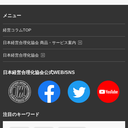
メニュー
経営コラムTOP
exit_to_app
日本経営合理化協会 商品・サービス案内
exit_to_app
日本経営合理化協会
日本経営合理化協会
公式WEB/SNS
注目のキーワード