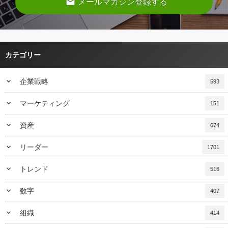
email
メールマガジン登録する
カテゴリー
keyboard_arrow_down
企業戦略
593
keyboard_arrow_down
マーケティング
151
keyboard_arrow_down
資産
674
keyboard_arrow_down
リーダー
1701
keyboard_arrow_down
トレンド
516
keyboard_arrow_down
数字
407
keyboard_arrow_down
組織
414