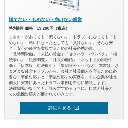
慌てない・もめない・負けない経営
特別割引価格 13,200円（税込）
まさか！があっても「慌てない」、トラブルになっても「も
めない」、戦いになったとしても「負けない」。そんな安
全・安心の経営を実現するための社長必携の書。
「長時間労働」「未払い賃金」「セクハラ・パワハラ」「相
続争い」「税務調査」「社長の離婚」「ネット上の誹謗中
傷」「日本版 司法取引」「集団訴訟」･･･など、本書は、さ
まざまな経営トラブルから、会社と社長個人を守るために必
要な「事前対応」と「事後対応」の実務を、中小企業や社長
個人に実際にあったトラブル事例を中心に解説します。
法律知識がなくても、読みすすめるうちに、自然と社長とし
ての危機対応力が磨かれていきます。
open_in_new
詳細を見る