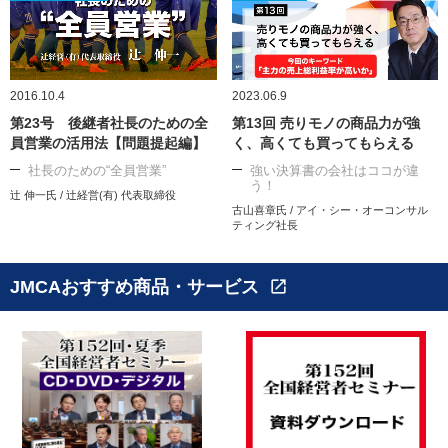
2016.10.4
2023.06.9
第23号 後継者社長のための全
第13回 売りモノの商品力が強
員営業の活用法【問題提起編】
く、高くても買ってもらえる
社長のための“全員営業”
強い決算書の会社はココが違
う！
辻 伸一氏 / 辻経営(有) 代表取締役
古山喜章氏 / アイ・シー・オーコンサル
ティング社長
JMCAおすすめ商品・サービス
open_in_new