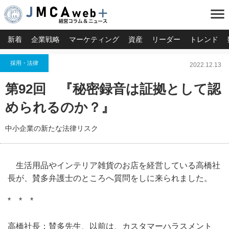
menu
新着
企業戦略
マーケティング
資産
リーダー
トレンド
採用・法律
2022.12.13
第92回 『秘密録音は証拠として認
められるのか？』
中小企業の新たな法律リスク
生活用品やインテリア雑貨のお店を経営している高橋社
長が、賛多弁護士のところへ質問をしに来られました。
* * *
高橋社長：賛多先生、以前は、カスタマーハラスメント