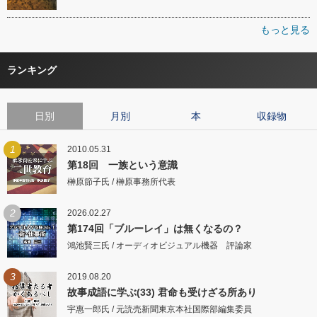
もっと見る
ランキング
日別
月別
本
収録物
1
2010.05.31
第18回 一族という意識
榊原節子氏 / 榊原事務所代表
2
2026.02.27
第174回「ブルーレイ」は無くなるの？
鴻池賢三氏 / オーディオビジュアル機器 評論家
3
2019.08.20
故事成語に学ぶ(33) 君命も受けざる所あり
宇惠一郎氏 / 元読売新聞東京本社国際部編集委員