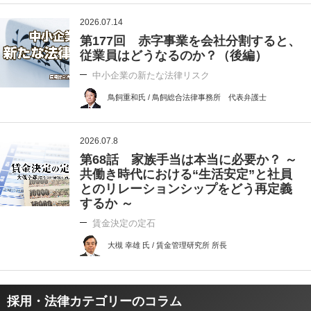
2026.07.14
第177回 赤字事業を会社分割すると、
従業員はどうなるのか？（後編）
中小企業の新たな法律リスク
鳥飼重和氏 / 鳥飼総合法律事務所 代表弁護士
2026.07.8
第68話 家族手当は本当に必要か？ ～
共働き時代における“生活安定”と社員
とのリレーションシップをどう再定義
するか ～
賃金決定の定石
大槻 幸雄 氏 / 賃金管理研究所 所長
採用・法律カテゴリーのコラム