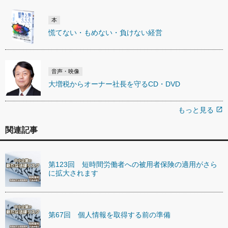
本
慌てない・もめない・負けない経営
音声・映像
大増税からオーナー社長を守るCD・DVD
もっと見る
open_in_new
関連記事
第123回 短時間労働者への被用者保険の適用がさら
に拡大されます
第67回 個人情報を取得する前の準備