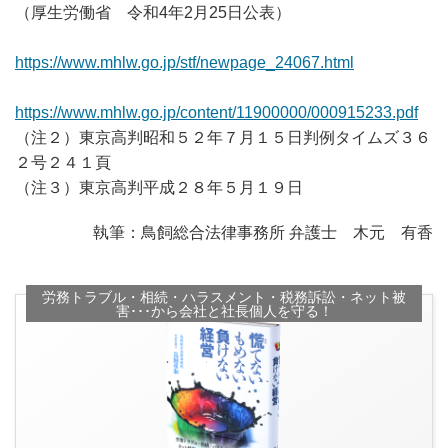
（厚生労働省 令和4年2月25日公表）
https://www.mhlw.go.jp/stf/newpage_24067.html
https://www.mhlw.go.jp/content/11900000/000915233.pdf
（注２）東京高判昭和５２年７月１５日判例タイムズ３６
２号２４１頁
（注３）東京高判平成２８年５月１９日
執筆：鳥飼総合法律事務所 弁護士 木元 有香
労務トラブル・相続・ハラスメント・税務訴訟・ネット被
害･･･から会社と社長個人を守る！