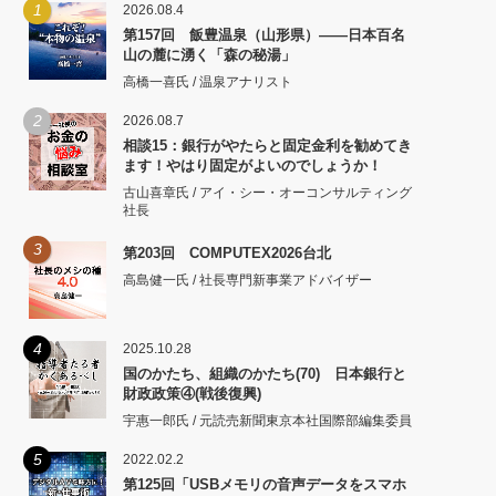
1
2026.08.4
第157回 飯豊温泉（山形県）――日本百名
山の麓に湧く「森の秘湯」
高橋一喜氏 / 温泉アナリスト
2
2026.08.7
相談15：銀行がやたらと固定金利を勧めてき
ます！やはり固定がよいのでしょうか！
古山喜章氏 / アイ・シー・オーコンサルティング
社長
3
第203回 COMPUTEX2026台北
高島健一氏 / 社長専門新事業アドバイザー
4
2025.10.28
国のかたち、組織のかたち(70) 日本銀行と
財政政策④(戦後復興)
宇惠一郎氏 / 元読売新聞東京本社国際部編集委員
5
2022.02.2
第125回「USBメモリの音声データをスマホ