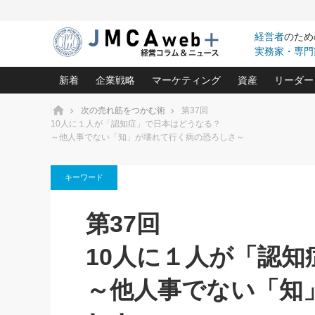
経営者
のため
実務家・専門
新着
企業戦略
マーケティング
資産
リーダー
ホーム
次の売れ筋をつかむ術
第37回
10人に１人が「認知症」で日本はどうなる？
～他人事でない「知」が壊れて行く病の恐ろしさ～
中小企業の「１位づくり」戦略(96)
ネット戦略成功の秘訣 圧倒的に儲か
あなたの会社と資
オンリ
利益を最大化する「業務改善」横田尚哉氏(5)
ビジネスを一瞬で制する！一流グロ
どうなる金融業界
ビジネ
る“社長の戦略印象リスクマネジメント
(446)
キーワード
強い会社を築く ビジネス・クリニック(240)
中国経済の最新動
ロングセラーの玉手箱(9)
ピョー
2026.08.7
2026.08.7
日本レーザー「人を大切にしながら利益を上げ
事業承継の前に
相談15：銀行がやたらと固定金
第37回
第153回「内需企業があっと
(3)
大復活＆快進撃！ユニバーサルスタ
きたいコト(12)
指導者た
利を勧めてきます！やはり固定
う間にグローバル成長企業に
は(5)
がよいのでしょうか！
FOOD & LIFE COMPANIES
武器としてのM&A入門(3)
会社と社長のため
朝礼・
10人に１人が「認
最高の自分を表現する 成功イメージ戦
社長のための“儲かる通販”戦略視点(151)
深読み企業分析(1
楠木建の
酒井光雄 成功事例に学ぶ繁栄企業の
～他人事でない「知
継続経営 百話百行(85)
次もあ
野田久美子 香港ビジネス成功法(10)
社長の口