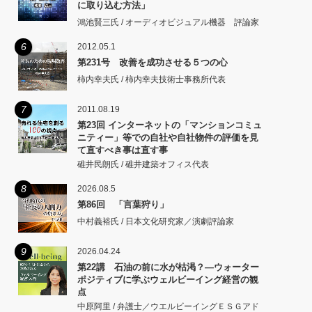
に取り込む方法」
鴻池賢三氏 / オーディオビジュアル機器 評論家
6
2012.05.1
第231号 改善を成功させる５つの心
柿内幸夫氏 / 柿内幸夫技術士事務所代表
7
2011.08.19
第23回 インターネットの「マンションコミュ
ニティー」等での自社や自社物件の評価を見
て直すべき事は直す事
碓井民朗氏 / 碓井建築オフィス代表
8
2026.08.5
第86回 「言葉狩り」
中村義裕氏 / 日本文化研究家／演劇評論家
9
2026.04.24
第22講 石油の前に水が枯渇？―ウォーター
ポジティブに学ぶウェルビーイング経営の観
点
中原阿里 / 弁護士／ウエルビーイングＥＳＧアド