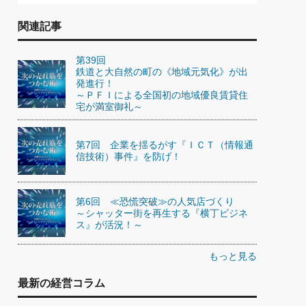
関連記事
第39回
鉄道と大自然の町の《地域元気化》が出
発進行！
～ＰＦＩによる全国初の地域優良賃貸住
宅が満室御礼～
第7回 企業を揺るがす『ＩＣＴ（情報通
信技術）事件』を防げ！
第6回 ≪恐慌突破≫の人気店づくり
～シャッター街を再生する『横丁ビジネ
ス』が活況！～
もっと見る
最新の経営コラム