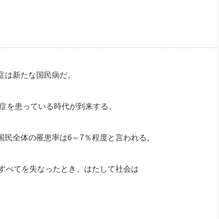
社長のための“全員営業”(30
腕をつくる 人と組織を動かす(200)
銀行交渉はこうしなさい！(12)
高橋一
行動科学マネジメント(5)
の社長のビジョン実現道場(10)
症は新たな国民病だ。
知症を患っている時代が到来する。
国民全体の罹患率は6～7％程度と言われる。
はすべてを失なったとき、はたして社会は