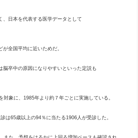
く、日本を代表する医学データとして
どが全国平均に近いためだ。
は脳卒中の原因になりやすいといった定説も
を対象に、1985年より約７年ごとに実施している。
検診は65歳以上の94％に当たる1906人が受診した。
た。また、予想をはるかに上回る増加ペースも確認され