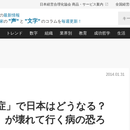
launch
日本経営合理化協会 商品・サービス案内
全国経営
の
最新情報
”声”
”文字”
家
の
と
のコラムを
毎週更新！
トレンド
数字
組織
業界別
教育
成功哲学
生活
る仕組みづくり講座(12)
産を守る一手(171)
ーワンで勝ち残る企業風土づくり(54)
《ニューヨーク発》ビジネスリーダーの先読み: 最新トレンド
オーナー社長の「お金の悩み相談室」(15)
「賃金の誤解」(135)
なぜ、トヨタ式で会社が伸びるのか？(
“出来る”管理職の条件(62)
中国哲学に学ぶ 不
おの
と戦略拠点(9)
(50)
ーバル経営者は知ってい
(39)
スリーダー×次の一手「牟田太陽の社長業ネクスト」
おカネが残る決算書にするために、やっておきたいこと(
中小企業の新たな法律リスク(178)
売れる住宅を創る 100の視点(100)
あなただからお願いしたいと
令和時代の「社長の
”(9)
「社長の繁盛トレンド通信」(90)
デジ
2014.01.31
向(204)
会社を守り抜くための緊急対策(100)
職場の生産性を下げるハラスメントの予防策(1
大久保一彦の“流行る”お店の仕組みづく
クレーム対応 実践マニュアル
先人の名句名言の教
トル・F・グジバチの『経営戦略の新常識』(12)
北村森の「今月のヒット商品」(109)
リーダ
2026.08.5
2
る経営」の極意
、決めておきたい、知っておきたい、やってお
強い決算書の会社はココが違う！(36)
賃金決定の定石(68)
柿内幸夫─社長のための現場改善(174
クレーム対応の新知識と新常
渡部昇一の「日本の
い
第109話 伝統的産品を21世紀
第
ジオジャパンの成功要因と
る者かくあるべし(635)
次の売れ筋をつかむ術(102)
ワイ
」
に生かし切る！
損益分岐点を下げる、Ｐ／Ｌ不況時代の新戦略(12)
顧客・社員・社会から支持される「ウェルビ
デキル社員に育てる！ 社員
経営に活かす“十八史
の資産管理講座(95)
会議での「社長の３分間スピーチ」ネタ帳(159)
社長のメシの種 4.0(206)
門」(23)
必読
知症」で日本はどうなる？
2026.08.5
新・会計経営と実学(37)
東川鷹年の「中小企業の人育
略(77)
53)
「経営知になる考え方」(57)
眼と耳
朝礼・会議での「社長の３分間
決算書の“見える化”術(12)
業績アップにつながる！ワン
スピーチ」ネタ帳（2026年8月5
ブランド戦略(39)
」が壊れて行く病の恐ろ
日号）
なたにお願いしたいと思われる「一流の仕事術」(28)
社長の
賢い社長の「経理財務の見どころ・勘どころ・ツッコ
欧米資産家に学ぶ二世教育(1
ぐせ経営哲学(100)
ろ」(149)
米国