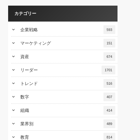
カテゴリー
keyboard_arrow_down
企業戦略
593
keyboard_arrow_down
マーケティング
151
keyboard_arrow_down
資産
674
keyboard_arrow_down
リーダー
1701
keyboard_arrow_down
トレンド
516
keyboard_arrow_down
数字
407
keyboard_arrow_down
組織
414
keyboard_arrow_down
業界別
489
keyboard_arrow_down
教育
814