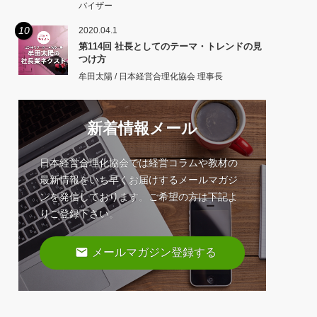
バイザー
10
2020.04.1
第114回 社長としてのテーマ・トレンドの見
つけ方
牟田太陽 / 日本経営合理化協会 理事長
新着情報メール
日本経営合理化協会では経営コラムや教材の
最新情報をいち早くお届けするメールマガジ
ンを発信しております。ご希望の方は下記よ
りご登録下さい。
email
メールマガジン登録する