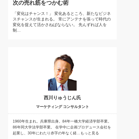
次の売れ筋をつかむ術
)
喜の『これぞ！"本物の温泉"』(157)
「変化はチャンス！」 変化あるところ、新たなビジネ
スチャンスが生まれる。 常にアンテナを張って時代の
変化を捉えて活かさねばならない。 先んずれば人を
制…
西川りゅうじん氏
マーケティング コンサルタント
1960年生まれ。兵庫県出身。84年一橋大学経済学部卒業。
86年同大学法学部卒業。 在学中に企画プロデュース会社を
起業し、30年にわたり赤字の年なく経…もっと見る