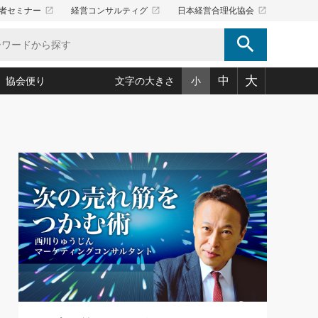
launch
launch
launch
者セミナー
経営コンサルティグ
日本経営合理化協会
search
大
中
協会便り
文字の大きさ
小
5)
況は会社守成の好機(38)
ころ心平の ──社長のための「か・ら・だマネジメント」
「愛読者通信」著者インタビュー(44)
34)
思われる 気配りの達人(127)
人間力の磨き方」(86)
ビジネス見聞録 経営ニュース(100)
タルＡＶを味方に！新・仕事術(180)
0)
り(210)
(92)
え 東洋思想に学ぶ経営学(132)
作間信司の経営無形庵(けいえいむぎょうあん)(166)
ー脳の鍛え方(32)
もっとみる
026.08.5
)
識(57)
指導者たち」(32)
経営セミナー情報局(1)
86回 「言葉狩り」
ンを楽しむ基礎レッスン(12)
ーイング経営入
教育の決め手(203)
略”(30)
繁栄への着眼点 牟田太陽(76)
！社長が読むべき今月の4冊(88)
て」(38)
講話を聞いて学ぼう 実学・耳学・磨く「ミミガク」のすすめ
で楽しむ読書術(162)
(7)
ランク上の手紙・メール術(100)
「氣」(30)
ミどこ
00)
スポーツ・ビジネスに学ぶ心理学(98)