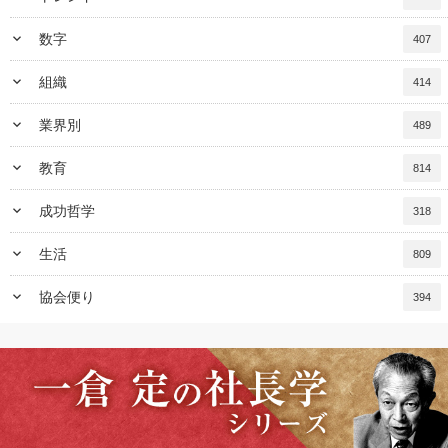
keyboard_arrow_down
数字
407
keyboard_arrow_down
組織
414
keyboard_arrow_down
業界別
489
keyboard_arrow_down
教育
814
keyboard_arrow_down
成功哲学
318
keyboard_arrow_down
生活
809
keyboard_arrow_down
協会便り
394