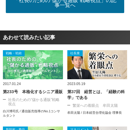
「社長のための“儲かる通販”戦略視点」の記
事一覧へ
あわせて読みたい記事
戦略・戦術
社長業
2017.01.24
2023.05.19
第233号 本格化するシニア通販
第37回 経営とは、「経験の科
学」である
社長のための“儲かる通販”戦略
視点
繁栄への着眼点 牟田太陽
白川博司氏 / 通信販売指導のNo.1コンサ
牟田太陽 / 日本経営合理化協会 理事長
ルタント
新技術・商品
マネジメント