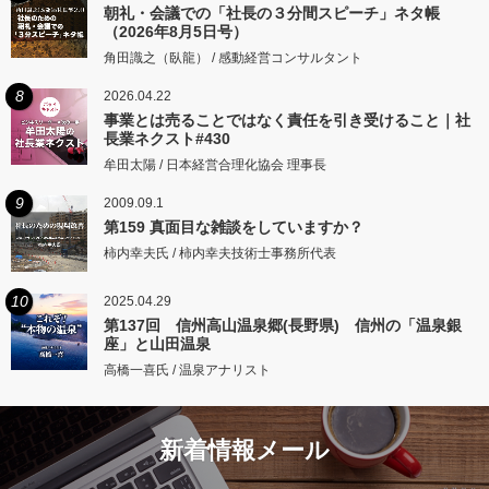
朝礼・会議での「社長の３分間スピーチ」ネタ帳
（2026年8月5日号）
角田識之（臥龍） / 感動経営コンサルタント
8
2026.04.22
事業とは売ることではなく責任を引き受けること｜社
長業ネクスト#430
牟田太陽 / 日本経営合理化協会 理事長
9
2009.09.1
第159 真面目な雑談をしていますか？
柿内幸夫氏 / 柿内幸夫技術士事務所代表
10
2025.04.29
第137回 信州高山温泉郷(長野県) 信州の「温泉銀
座」と山田温泉
高橋一喜氏 / 温泉アナリスト
新着情報メール