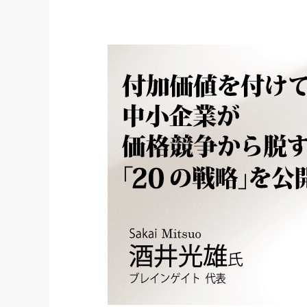
社長の右
酒井英之