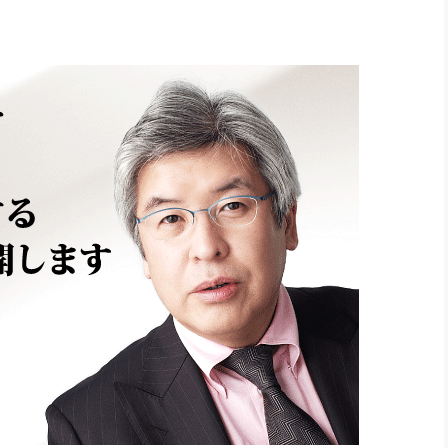
社長のための“全員営業”(30
腕をつくる 人と組織を動かす(200)
銀行交渉はこうしなさい！(12)
高橋一
行動科学マネジメント(5)
の社長のビジョン実現道場(10)