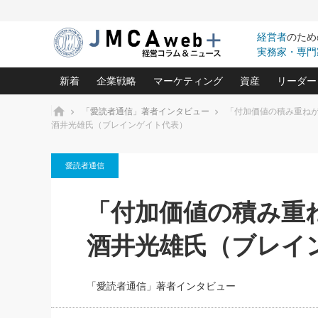
経営者
のため
実務家・専門
新着
企業戦略
マーケティング
資産
リーダー
ホーム
「愛読者通信」著者インタビュー
「付加価値の積み重ね
酒井光雄氏（ブレインゲイト代表）
中小企業の「１位づくり」戦略(96)
ネット戦略成功の秘訣 圧倒的に儲か
あなたの会社と資
オンリ
利益を最大化する「業務改善」横田尚哉氏(5)
ビジネスを一瞬で制する！一流グロ
どうなる金融業界
ビジネ
愛読者通信
る“社長の戦略印象リスクマネジメント
(446)
強い会社を築く ビジネス・クリニック(240)
中国経済の最新動
ロングセラーの玉手箱(9)
ピョー
2026.08.7
2026.08.7
「付加価値の積み重
日本レーザー「人を大切にしながら利益を上げ
事業承継の前に
相談15：銀行がやたらと固定金
第153回「内需企業があっと
(3)
大復活＆快進撃！ユニバーサルスタ
きたいコト(12)
指導者た
利を勧めてきます！やはり固定
う間にグローバル成長企業に
は(5)
酒井光雄氏（ブレイ
がよいのでしょうか！
FOOD & LIFE COMPANIES
武器としてのM&A入門(3)
会社と社長のため
朝礼・
最高の自分を表現する 成功イメージ戦
社長のための“儲かる通販”戦略視点(151)
深読み企業分析(1
楠木建の
酒井光雄 成功事例に学ぶ繁栄企業の
「愛読者通信」著者インタビュー
継続経営 百話百行(85)
次もあ
野田久美子 香港ビジネス成功法(10)
社長の口