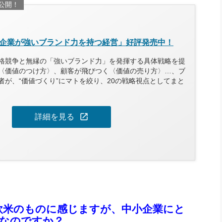
公開！
企業が強いブランド力を持つ経営」好評発売中！
格競争と無縁の「強いブランド力」を発揮する具体戦略を提
〈価値のつけ方〉、顧客が飛びつく〈価値の売り方〉…、ブ
者が、“価値づくり”にマトを絞り、20の戦略視点としてまと
open_in_new
詳細を見る
か欧米のものに感じますが、中小企業にと
なのですか？