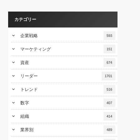
カテゴリー
keyboard_arrow_down
企業戦略
593
keyboard_arrow_down
マーケティング
151
keyboard_arrow_down
資産
674
keyboard_arrow_down
リーダー
1701
keyboard_arrow_down
トレンド
516
keyboard_arrow_down
数字
407
keyboard_arrow_down
組織
414
keyboard_arrow_down
業界別
489