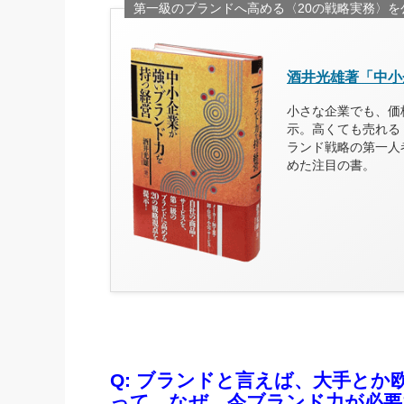
第一級のブランドへ高める〈20の戦略実務〉を
酒井光雄著「中小
小さな企業でも、価
示。高くても売れる
ランド戦略の第一人
めた注目の書。
Q: ブランドと言えば、大手と
って、なぜ、今ブランド力が必要