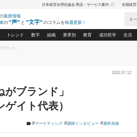
launch
日本経営合理化協会 商品・サービス案内
全国経営
の
最新情報
”声”
”文字”
家
の
と
のコラムを
毎週更新！
トレンド
数字
組織
業界別
教育
成功哲学
生活
がブランド」
る仕組みづくり講座(12)
産を守る一手(171)
ーワンで勝ち残る企業風土づくり(54)
《ニューヨーク発》ビジネスリーダーの先読み: 最新トレンド
オーナー社長の「お金の悩み相談室」(15)
「賃金の誤解」(135)
なぜ、トヨタ式で会社が伸びるのか？(
“出来る”管理職の条件(62)
中国哲学に学ぶ 不
おの
と戦略拠点(9)
(50)
ーバル経営者は知ってい
(39)
スリーダー×次の一手「牟田太陽の社長業ネクスト」
おカネが残る決算書にするために、やっておきたいこと(
中小企業の新たな法律リスク(178)
売れる住宅を創る 100の視点(100)
あなただからお願いしたいと
令和時代の「社長の
2022.07.12
”(9)
「社長の繁盛トレンド通信」(90)
デジ
向(204)
会社を守り抜くための緊急対策(100)
職場の生産性を下げるハラスメントの予防策(1
大久保一彦の“流行る”お店の仕組みづく
クレーム対応 実践マニュアル
先人の名句名言の教
トル・F・グジバチの『経営戦略の新常識』(12)
北村森の「今月のヒット商品」(109)
リーダ
2026.08.5
2
ねがブランド」
る経営」の極意
、決めておきたい、知っておきたい、やってお
強い決算書の会社はココが違う！(36)
賃金決定の定石(68)
柿内幸夫─社長のための現場改善(174
クレーム対応の新知識と新常
渡部昇一の「日本の
い
第109話 伝統的産品を21世紀
第
ジオジャパンの成功要因と
る者かくあるべし(635)
次の売れ筋をつかむ術(102)
ワイ
」
に生かし切る！
損益分岐点を下げる、Ｐ／Ｌ不況時代の新戦略(12)
顧客・社員・社会から支持される「ウェルビ
デキル社員に育てる！ 社員
経営に活かす“十八史
ンゲイト代表）
の資産管理講座(95)
会議での「社長の３分間スピーチ」ネタ帳(159)
社長のメシの種 4.0(206)
門」(23)
必読
2026.08.5
新・会計経営と実学(37)
東川鷹年の「中小企業の人育
略(77)
53)
「経営知になる考え方」(57)
眼と耳
朝礼・会議での「社長の３分間
決算書の“見える化”術(12)
業績アップにつながる！ワン
スピーチ」ネタ帳（2026年8月5
ブランド戦略(39)
#
#
#
マーケティング
講師インタビュー
酒井光雄
日号）
なたにお願いしたいと思われる「一流の仕事術」(28)
社長の
賢い社長の「経理財務の見どころ・勘どころ・ツッコ
欧米資産家に学ぶ二世教育(1
ぐせ経営哲学(100)
ろ」(149)
米国