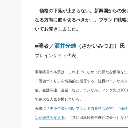
価格の下落が止まらない。新興国からの安
なる方向に舵を切るべきか…。ブランド戦略
いてお聞きしました。
■著者／
酒井光雄
（さかいみつお）氏
ブレインゲイト代表
事業経営の本質は「これまでになかった新たな価値を生
「価値づくり」を情熱的に指導する、注目のコンサルタ
連、生活関連、金融…など、コンサルティング先は10
て絶大な人気を博している。
著書に『
中小企業が強いブランド力を持つ経営
』『
価値
ンが経営を変える
』（共に日本経営合理化協会刊）など