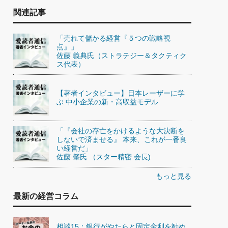
関連記事
「売れて儲かる経営『５つの戦略視
点』」
佐藤 義典氏（ストラテジー＆タクティク
ス代表）
【著者インタビュー】日本レーザーに学
ぶ 中小企業の新・高収益モデル
「『会社の存亡をかけるような大決断を
しないで済ませる』 本来、これが一番良
い経営だ」
佐藤 肇氏 （スター精密 会長)
もっと見る
最新の経営コラム
相談15：銀行がやたらと固定金利を勧め