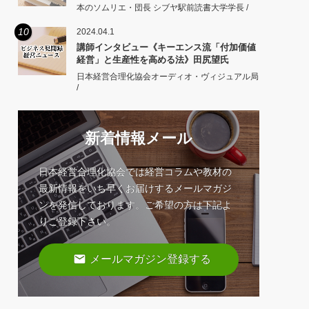
本のソムリエ・団長 シブヤ駅前読書大学学長 /
10
2024.04.1
講師インタビュー《キーエンス流「付加価値
経営」と生産性を高める法》田尻望氏
日本経営合理化協会オーディオ・ヴィジュアル局
/
新着情報メール
日本経営合理化協会では経営コラムや教材の
最新情報をいち早くお届けするメールマガジ
ンを発信しております。ご希望の方は下記よ
りご登録下さい。
email
メールマガジン登録する