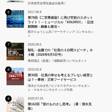
日本経営合理化協会出版局 /
6
2017.06.9
第78回《二宮尊徳翁》に再び空前のスポット
ライト！～ミュージカル「KINJIRO!」・記念
館開館・銅像も復活～
西川りゅうじん氏 / マーケティング コンサルタン
ト
7
2026.08.5
朝礼・会議での「社長の３分間スピーチ」ネ
タ帳（2026年8月5日号）
角田識之（臥龍） / 感動経営コンサルタント
8
2015.02.6
第30回 社員の幸せを考えるブレない経営と
は？～事例：王将フードサービス
清水ひろゆき氏 / ビジネスモデルコンサルタン
ト・Ｈ＆Ｈコンサルティング代表
9
2025.07.25
第162回『逆のものさし思考』（著：清水克
衛）