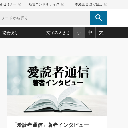
launch
launch
launch
者セミナー
経営コンサルティグ
日本経営合理化協会
search
大
中
協会便り
文字の大きさ
小
5)
況は会社守成の好機(38)
ころ心平の ──社長のための「か・ら・だマネジメント」
「愛読者通信」著者インタビュー(44)
34)
思われる 気配りの達人(127)
人間力の磨き方」(86)
ビジネス見聞録 経営ニュース(100)
タルＡＶを味方に！新・仕事術(180)
0)
り(210)
(92)
え 東洋思想に学ぶ経営学(132)
作間信司の経営無形庵(けいえいむぎょうあん)(166)
ー脳の鍛え方(32)
もっとみる
026.08.5
)
識(57)
指導者たち」(32)
経営セミナー情報局(1)
86回 「言葉狩り」
ンを楽しむ基礎レッスン(12)
ーイング経営入
教育の決め手(203)
略”(30)
繁栄への着眼点 牟田太陽(76)
！社長が読むべき今月の4冊(88)
て」(38)
講話を聞いて学ぼう 実学・耳学・磨く「ミミガク」のすすめ
で楽しむ読書術(162)
(7)
ランク上の手紙・メール術(100)
「氣」(30)
ミどこ
00)
「愛読者通信」著者インタビュー
スポーツ・ビジネスに学ぶ心理学(98)