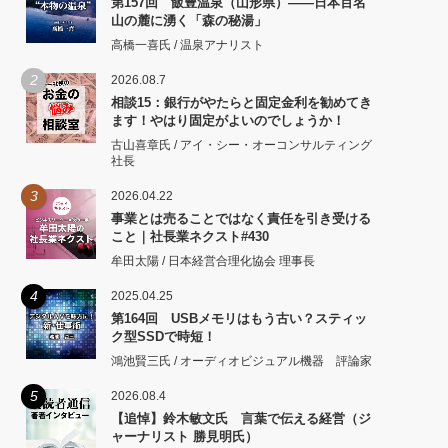
第157回 飯豊温泉（山形県）――日本百名
山の麓に湧く「森の秘湯」
高橋一喜氏 / 温泉アナリスト
2
2026.08.7
相談15：銀行がやたらと固定金利を勧めてき
ます！やはり固定がよいのでしょうか！
古山喜章氏 / アイ・シー・オーコンサルティング
社長
3
2026.04.22
事業とは売ることではなく責任を引き受ける
こと｜社長業ネクスト#430
牟田太陽 / 日本経営合理化協会 理事長
4
2025.04.25
第164回 USBメモリはもう古い？スティッ
ク型SSDで時短！
鴻池賢三氏 / オーディオビジュアル機器 評論家
5
2026.08.4
【追悼】鈴木敏文氏 言葉で伝える経営（ジ
ャーナリスト 勝見明氏）