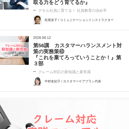
取る力をどう育てるか』
デキル社員に育てる！ 社員教育の決め手
松尾友子 / コミュニケーションインストラクター
2026.06.12
第56講 カスタマーハランスメント対
策の実務策㊸
『これを棄てろっていうことか！』第
３部
クレーム対応の新知識と新常識
中村友妃子 / カスタマーケアプラン代表