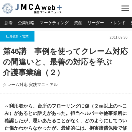
menu
新着
企業戦略
マーケティング
資産
リーダー
トレンド
社員教育・営業
2011.09.30
第46講 事例を使ってクレーム対応
の間違いと、最善の対応を学ぶ
介護事業編（２）
クレーム対応 実践マニュアル
～利用者から、台所のフローリングに傷（２㎜以上のへこ
み）があるとの訴えがあった。担当ヘルパーや他事業所に
確認したが、思いあたることがなく、どのようにしてつい
た傷かわからなかったが、最終的には、損害賠償保険で修