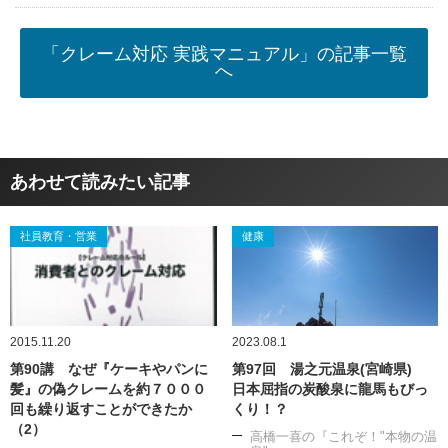
「クレーム対応 実践マニュアル」の記事一覧
へ
あわせて読みたい記事
社員教育・営業
健康
2015.11.20
2023.08.1
第90講 なぜ『ケーキやパンに
第97回 湯之元温泉(宮崎県)
髪』の偽クレームを約７０００
日本屈指の炭酸泉に龍馬もびっ
回も繰り返すことができたか
くり！？
（2）
高橋一喜の『これぞ！"本物の温