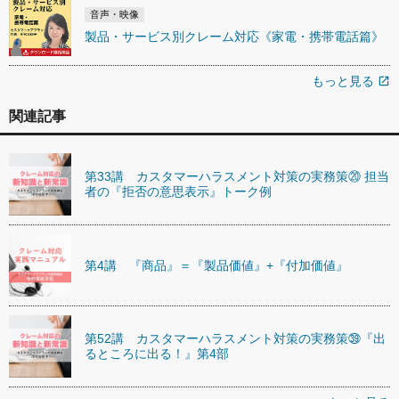
音声・映像
製品・サービス別クレーム対応《家電・携帯電話篇》
もっと見る
open_in_new
関連記事
第33講 カスタマーハラスメント対策の実務策⑳ 担当
者の『拒否の意思表示』トーク例
第4講 『商品』＝『製品価値』+『付加価値』
第52講 カスタマーハラスメント対策の実務策㊴『出
るところに出る！』第4部