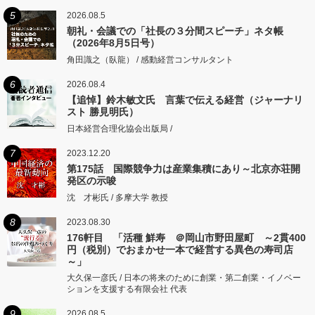
5
2026.08.5
朝礼・会議での「社長の３分間スピーチ」ネタ帳
（2026年8月5日号）
角田識之（臥龍） / 感動経営コンサルタント
6
2026.08.4
【追悼】鈴木敏文氏 言葉で伝える経営（ジャーナリ
スト 勝見明氏）
日本経営合理化協会出版局 /
7
2023.12.20
第175話 国際競争力は産業集積にあり～北京亦荘開
発区の示唆
沈 才彬氏 / 多摩大学 教授
8
2023.08.30
176軒目 「活種 鮮寿 ＠岡山市野田屋町 ～2貫400
円（税別）でおまかせ一本で経営する異色の寿司店
～」
大久保一彦氏 / 日本の将来のために創業・第二創業・イノベー
ションを支援する有限会社 代表
9
2026.08.5