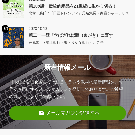
第109話 伝統的産品を21世紀に生かし切る！
北村 森氏 / 『日経トレンディ』元編集長／商品ジャーナリス
ト
10
2023.10.13
第二十一話「学ばざれば牆（まがき）に面す」
井原隆一 / 埼玉銀行（現・りそな銀行）元専務
新着情報メール
日本経営合理化協会では経営コラムや教材の最新情報をいち
早くお届けするメールマガジンを発信しております。ご希望
の方は下記よりご登録下さい。
email
メールマガジン登録する