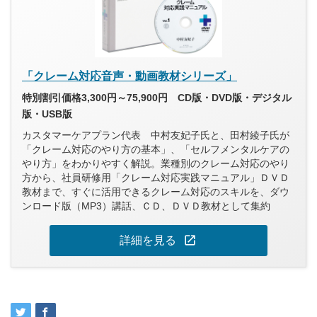
「クレーム対応音声・動画教材シリーズ」
特別割引価格3,300円～75,900円 CD版・DVD版・デジタル
版・USB版
カスタマーケアプラン代表 中村友妃子氏と、田村綾子氏が
「クレーム対応のやり方の基本」、「セルフメンタルケアの
やり方」をわかりやすく解説。業種別のクレーム対応のやり
方から、社員研修用「クレーム対応実践マニュアル」ＤＶＤ
教材まで、すぐに活用できるクレーム対応のスキルを、ダウ
ンロード版（MP3）講話、ＣＤ、ＤＶＤ教材として集約
open_in_new
詳細を見る