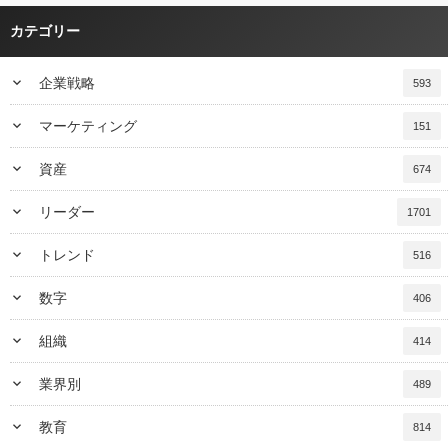
カテゴリー
keyboard_arrow_down
企業戦略
593
keyboard_arrow_down
マーケティング
151
keyboard_arrow_down
資産
674
keyboard_arrow_down
リーダー
1701
keyboard_arrow_down
トレンド
516
keyboard_arrow_down
数字
406
keyboard_arrow_down
組織
414
keyboard_arrow_down
業界別
489
keyboard_arrow_down
教育
814