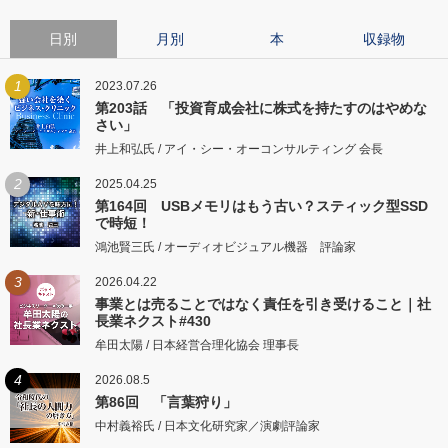
日別
月別
本
収録物
1
2023.07.26
第203話 「投資育成会社に株式を持たすのはやめな
さい」
井上和弘氏 / アイ・シー・オーコンサルティング 会長
2
2025.04.25
第164回 USBメモリはもう古い？スティック型SSD
で時短！
鴻池賢三氏 / オーディオビジュアル機器 評論家
3
2026.04.22
事業とは売ることではなく責任を引き受けること｜社
長業ネクスト#430
牟田太陽 / 日本経営合理化協会 理事長
4
2026.08.5
第86回 「言葉狩り」
中村義裕氏 / 日本文化研究家／演劇評論家