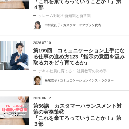
『これを棄てろっていうことか！』第
４部
クレーム対応の新知識と新常識
中村友妃子 / カスタマーケアプラン代表
2026.07.10
第199回 コミュニケーション上手にな
る仕事の進め方123『指示の意図を汲み
取る力をどう育てるか』
デキル社員に育てる！ 社員教育の決め手
松尾友子 / コミュニケーションインストラクター
2026.06.12
第56講 カスタマーハランスメント対
策の実務策㊸
『これを棄てろっていうことか！』第
３部