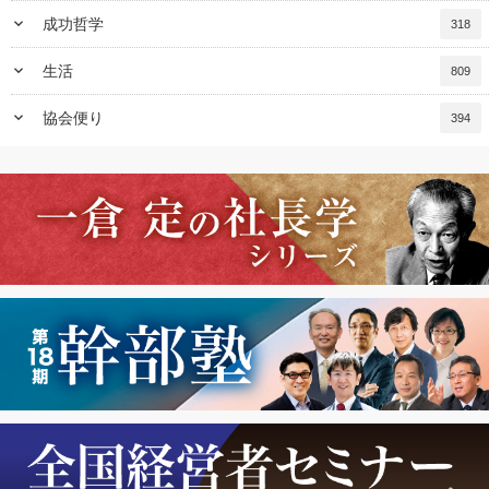
keyboard_arrow_down
成功哲学
318
keyboard_arrow_down
生活
809
keyboard_arrow_down
協会便り
394