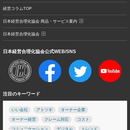
経営コラムTOP
exit_to_app
日本経営合理化協会 商品・サービス案内
exit_to_app
日本経営合理化協会
日本経営合理化協会
公式WEB/SNS
注目のキーワード
いい会社
アトツギ
オーナー企業
オーナー経営
クレーム対応
コスト
コミュニケーション
デジタル
トレンド