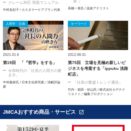
泉"』
クレーム対応 実践マニュアル
高橋一喜氏 / 温泉アナリスト
中村友妃子 / カスタマーケアプラン代表
人間学・古典
キーワード
2021.01.6
2012.08.31
第19回 「『哲学』をする」
第75回 立場を見極め新しいビ
ジネスを考案する「ippuku 淡路
令和時代の「社長の人間力の磨
町店」
き方」
「社長の繁盛トレンド通信」
中村義裕氏 / 日本文化研究家／演劇評論
家
竹内・箱田・杉山氏 / 株式会社カデナク
リエイト／編集プロダクション
JMCAおすすめ商品・サービス
open_in_new