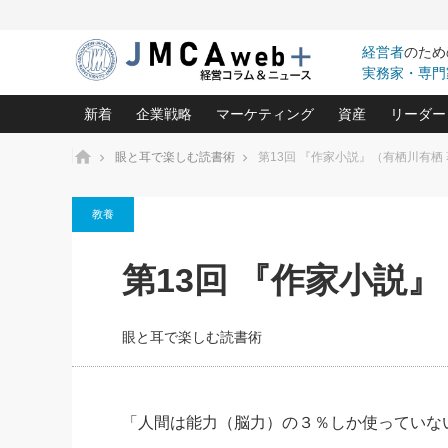
経営者
のため
実務家・専門
新着
企業戦略
マーケティング
資産
リーダー
ホーム
眼と耳で楽しむ読書術
第13回 『作家小説』（有栖川有栖
中小企業の「１位づくり」戦略(96)
ネット戦略成功の秘訣 圧倒的に儲か
あなたの会社と資
オンリ
教養
利益を最大化する「業務改善」横田尚哉氏(5)
ビジネスを一瞬で制する！一流グロ
どうなる金融業界
ビジネ
る“社長の戦略印象リスクマネジメント
(446)
強い会社を築く ビジネス・クリニック(240)
中国経済の最新動
第13回 『作家小説
ロングセラーの玉手箱(9)
ピョー
2026.08.7
2026.08.7
日本レーザー「人を大切にしながら利益を上げ
事業承継の前に
相談15：銀行がやたらと固定金
第153回「内需企業があっと
(3)
大復活＆快進撃！ユニバーサルスタ
きたいコト(12)
指導者た
利を勧めてきます！やはり固定
う間にグローバル成長企業に
は(5)
がよいのでしょうか！
FOOD & LIFE COMPANIES
眼と耳で楽しむ読書術
武器としてのM&A入門(3)
会社と社長のため
朝礼・
最高の自分を表現する 成功イメージ戦
社長のための“儲かる通販”戦略視点(151)
深読み企業分析(1
楠木建の
酒井光雄 成功事例に学ぶ繁栄企業の
継続経営 百話百行(85)
次もあ
「人間は能力（脳力）の３％しか使っていな
野田久美子 香港ビジネス成功法(10)
社長の口