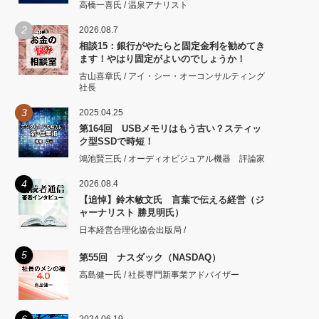
高橋一喜氏 / 温泉アナリスト
2
2026.08.7
相談15：銀行がやたらと固定金利を勧めてき
ます！やはり固定がよいのでしょうか！
古山喜章氏 / アイ・シー・オーコンサルティング
社長
3
2025.04.25
第164回 USBメモリはもう古い？スティッ
ク型SSDで時短！
鴻池賢三氏 / オーディオビジュアル機器 評論家
4
2026.08.4
【追悼】鈴木敏文氏 言葉で伝える経営（ジ
ャーナリスト 勝見明氏）
日本経営合理化協会出版局 /
5
第55回 ナスダック（NASDAQ）
高島健一氏 / 社長専門新事業アドバイザー