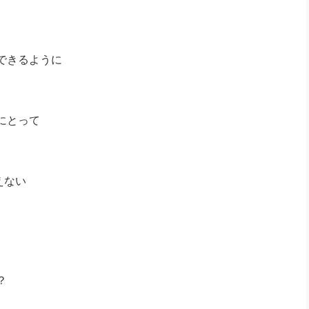
社長のための“全員営業”(30
腕をつくる 人と組織を動かす(200)
銀行交渉はこうしなさい！(12)
高橋一
行動科学マネジメント(5)
の社長のビジョン実現道場(10)
できるように
にとって
えない
？