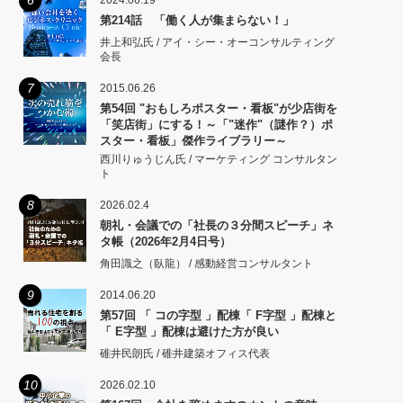
6
2024.06.19
第214話 「働く人が集まらない！」
井上和弘氏 / アイ・シー・オーコンサルティング
会長
7
2015.06.26
第54回 "おもしろポスター・看板"が少店街を
「笑店街」にする！～「"迷作"（謎作？）ポ
スター・看板」傑作ライブラリー～
西川りゅうじん氏 / マーケティング コンサルタン
ト
8
2026.02.4
朝礼・会議での「社長の３分間スピーチ」ネ
タ帳（2026年2月4日号）
角田識之（臥龍） / 感動経営コンサルタント
9
2014.06.20
第57回 「 コの字型 」配棟「 F字型 」配棟と
「 E字型 」配棟は避けた方が良い
碓井民朗氏 / 碓井建築オフィス代表
10
2026.02.10