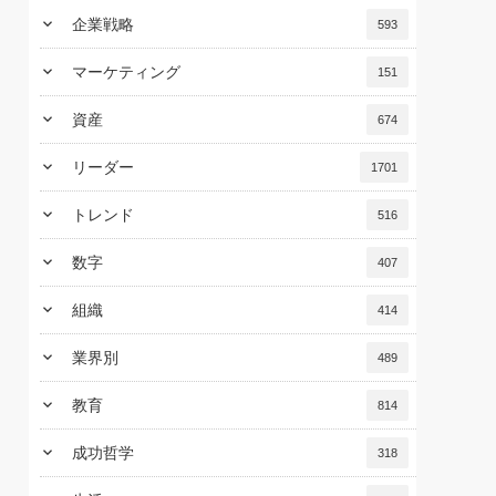
keyboard_arrow_down
企業戦略
593
keyboard_arrow_down
マーケティング
151
keyboard_arrow_down
資産
674
keyboard_arrow_down
リーダー
1701
keyboard_arrow_down
トレンド
516
keyboard_arrow_down
数字
407
keyboard_arrow_down
組織
414
keyboard_arrow_down
業界別
489
keyboard_arrow_down
教育
814
keyboard_arrow_down
成功哲学
318