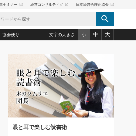
launch
launch
launch
者セミナー
経営コンサルティグ
日本経営合理化協会
search
大
中
協会便り
文字の大きさ
小
5)
況は会社守成の好機(38)
ころ心平の ──社長のための「か・ら・だマネジメント」
「愛読者通信」著者インタビュー(44)
34)
思われる 気配りの達人(127)
人間力の磨き方」(86)
ビジネス見聞録 経営ニュース(100)
タルＡＶを味方に！新・仕事術(180)
0)
り(210)
(92)
え 東洋思想に学ぶ経営学(132)
作間信司の経営無形庵(けいえいむぎょうあん)(166)
ー脳の鍛え方(32)
もっとみる
026.08.5
)
識(57)
指導者たち」(32)
経営セミナー情報局(1)
86回 「言葉狩り」
ンを楽しむ基礎レッスン(12)
ーイング経営入
教育の決め手(203)
略”(30)
繁栄への着眼点 牟田太陽(76)
！社長が読むべき今月の4冊(88)
て」(38)
講話を聞いて学ぼう 実学・耳学・磨く「ミミガク」のすすめ
で楽しむ読書術(162)
(7)
ランク上の手紙・メール術(100)
「氣」(30)
眼と耳で楽しむ読書術
ミどこ
00)
スポーツ・ビジネスに学ぶ心理学(98)