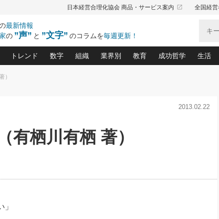
launch
日本経営合理化協会 商品・サービス案内
全国経営
の
最新情報
”声”
”文字”
家
の
と
のコラムを
毎週更新！
トレンド
数字
組織
業界別
教育
成功哲学
生活
 著）
る仕組みづくり講座(12)
産を守る一手(171)
ーワンで勝ち残る企業風土づくり(54)
《ニューヨーク発》ビジネスリーダーの先読み: 最新トレンド
オーナー社長の「お金の悩み相談室」(15)
「賃金の誤解」(135)
なぜ、トヨタ式で会社が伸びるのか？(
“出来る”管理職の条件(62)
中国哲学に学ぶ 不
おの
と戦略拠点(9)
(50)
2013.02.22
ーバル経営者は知ってい
(39)
スリーダー×次の一手「牟田太陽の社長業ネクスト」
おカネが残る決算書にするために、やっておきたいこと(
中小企業の新たな法律リスク(178)
売れる住宅を創る 100の視点(100)
あなただからお願いしたいと
令和時代の「社長の
”(9)
「社長の繁盛トレンド通信」(90)
デジ
向(204)
会社を守り抜くための緊急対策(100)
職場の生産性を下げるハラスメントの予防策(1
大久保一彦の“流行る”お店の仕組みづく
クレーム対応 実践マニュアル
先人の名句名言の教
』（有栖川有栖 著）
トル・F・グジバチの『経営戦略の新常識』(12)
北村森の「今月のヒット商品」(109)
リーダ
2026.08.5
2
る経営」の極意
、決めておきたい、知っておきたい、やってお
強い決算書の会社はココが違う！(36)
賃金決定の定石(68)
柿内幸夫─社長のための現場改善(174
クレーム対応の新知識と新常
渡部昇一の「日本の
い
第109話 伝統的産品を21世紀
第
ジオジャパンの成功要因と
る者かくあるべし(635)
次の売れ筋をつかむ術(102)
ワイ
」
に生かし切る！
損益分岐点を下げる、Ｐ／Ｌ不況時代の新戦略(12)
顧客・社員・社会から支持される「ウェルビ
デキル社員に育てる！ 社員
経営に活かす“十八史
の資産管理講座(95)
会議での「社長の３分間スピーチ」ネタ帳(159)
社長のメシの種 4.0(206)
門」(23)
必読
2026.08.5
新・会計経営と実学(37)
東川鷹年の「中小企業の人育
略(77)
53)
「経営知になる考え方」(57)
眼と耳
朝礼・会議での「社長の３分間
決算書の“見える化”術(12)
業績アップにつながる！ワン
スピーチ」ネタ帳（2026年8月5
ブランド戦略(39)
日号）
なたにお願いしたいと思われる「一流の仕事術」(28)
社長の
い」
賢い社長の「経理財務の見どころ・勘どころ・ツッコ
欧米資産家に学ぶ二世教育(1
ぐせ経営哲学(100)
ろ」(149)
米国