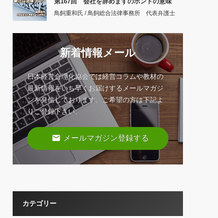
第167回 会社を辞めますのホントの意味
鳥飼重和氏 / 鳥飼総合法律事務所 代表弁護士
新着情報メール
日本経営合理化協会では経営コラムや教材の
最新情報をいち早くお届けするメールマガジ
ンを発信しております。ご希望の方は下記よ
りご登録下さい。
email
メールマガジン登録する
カテゴリー