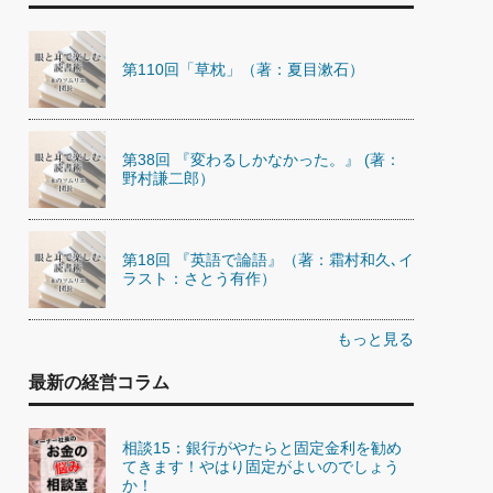
第110回「草枕」（著：夏目漱石）
第38回 『変わるしかなかった。』 (著：
野村謙二郎）
第18回 『英語で論語』（著：霜村和久､イ
ラスト：さとう有作）
もっと見る
最新の経営コラム
相談15：銀行がやたらと固定金利を勧め
てきます！やはり固定がよいのでしょう
か！