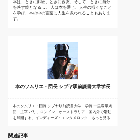
本は、ときに師匠、ときに親友、そして、ときに自分
)
を映す鏡となる…。 人は本を通じ、人生の様々なこと
喜の『これぞ！"本物の温泉"』(157)
を学び、本の中の言葉に人生を救われることもありま
す。…
本のソムリエ・団長 シブヤ駅前読書大学学長
本のソムリエ・団長 シブヤ駅前読書大学 学長 一里塚華劇
団 主宰 パリ、ロンドン、オーストラリア…国内外で活動
を展開する、インディーズ・エンタメロック…もっと見る
関連記事