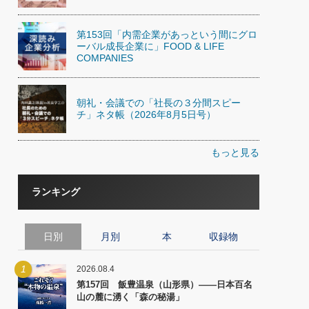
第153回「内需企業があっという間にグロ
ーバル成長企業に」FOOD & LIFE
COMPANIES
朝礼・会議での「社長の３分間スピー
チ」ネタ帳（2026年8月5日号）
もっと見る
ランキング
日別
月別
本
収録物
1
2026.08.4
第157回 飯豊温泉（山形県）――日本百名
山の麓に湧く「森の秘湯」