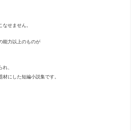
こなせません。
の能力以上のものが
られ、
題材にした短編小説集です。