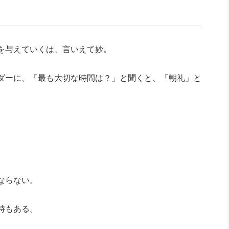
社長のための“全員営業”(30
腕をつくる 人と組織を動かす(200)
銀行交渉はこうしなさい！(12)
高橋一
行動科学マネジメント(5)
の社長のビジョン実現道場(10)
を与えていくは、言いえて妙。
ダーに、「最も大切な時間は？」と聞くと、「朝礼」と
ならない。
時もある。