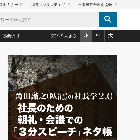
launch
launch
launch
者セミナー
経営コンサルティグ
日本経営合理化協会
search
大
中
協会便り
文字の大きさ
小
5)
況は会社守成の好機(38)
ころ心平の ──社長のための「か・ら・だマネジメント」
「愛読者通信」著者インタビュー(44)
34)
思われる 気配りの達人(127)
人間力の磨き方」(86)
ビジネス見聞録 経営ニュース(100)
タルＡＶを味方に！新・仕事術(180)
0)
り(210)
(92)
え 東洋思想に学ぶ経営学(132)
作間信司の経営無形庵(けいえいむぎょうあん)(166)
ー脳の鍛え方(32)
もっとみる
026.08.5
)
識(57)
指導者たち」(32)
経営セミナー情報局(1)
86回 「言葉狩り」
ンを楽しむ基礎レッスン(12)
ーイング経営入
教育の決め手(203)
略”(30)
繁栄への着眼点 牟田太陽(76)
！社長が読むべき今月の4冊(88)
て」(38)
講話を聞いて学ぼう 実学・耳学・磨く「ミミガク」のすすめ
で楽しむ読書術(162)
(7)
ランク上の手紙・メール術(100)
「氣」(30)
ミどこ
00)
スポーツ・ビジネスに学ぶ心理学(98)