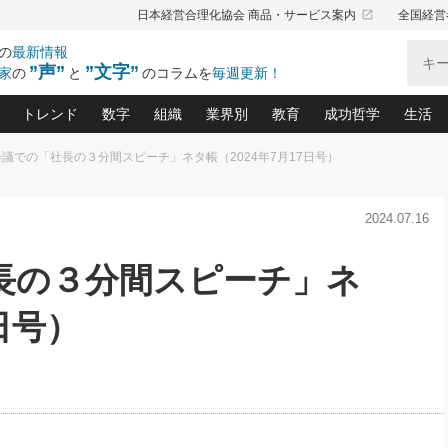
launch
日本経営合理化協会 商品・サービス案内
全国経営
の
最新情報
”声”
”文字”
家
の
と
のコラムを
毎週更新！
トレンド
数字
組織
業界別
教育
成功哲学
生活
議での「社長の３分間スピーチ」ネタ帳（2024年7月17日号）
る仕組みづくり講座(12)
産を守る一手(171)
ーワンで勝ち残る企業風土づくり(54)
《ニューヨーク発》ビジネスリーダーの先読み: 最新トレンド
オーナー社長の「お金の悩み相談室」(15)
「賃金の誤解」(135)
なぜ、トヨタ式で会社が伸びるのか？(
“出来る”管理職の条件(62)
中国哲学に学ぶ 不
おの
と戦略拠点(9)
(50)
2024.07.16
ーバル経営者は知ってい
(39)
スリーダー×次の一手「牟田太陽の社長業ネクスト」
おカネが残る決算書にするために、やっておきたいこと(
中小企業の新たな法律リスク(178)
売れる住宅を創る 100の視点(100)
あなただからお願いしたいと
令和時代の「社長の
”(9)
「社長の繁盛トレンド通信」(90)
デジ
向(204)
会社を守り抜くための緊急対策(100)
職場の生産性を下げるハラスメントの予防策(1
大久保一彦の“流行る”お店の仕組みづく
クレーム対応 実践マニュアル
先人の名句名言の教
長の３分間スピーチ」ネ
トル・F・グジバチの『経営戦略の新常識』(12)
北村森の「今月のヒット商品」(109)
リーダ
2026.08.5
2
る経営」の極意
、決めておきたい、知っておきたい、やってお
強い決算書の会社はココが違う！(36)
賃金決定の定石(68)
柿内幸夫─社長のための現場改善(174
クレーム対応の新知識と新常
渡部昇一の「日本の
い
第109話 伝統的産品を21世紀
第
ジオジャパンの成功要因と
る者かくあるべし(635)
次の売れ筋をつかむ術(102)
ワイ
日号）
」
に生かし切る！
損益分岐点を下げる、Ｐ／Ｌ不況時代の新戦略(12)
顧客・社員・社会から支持される「ウェルビ
デキル社員に育てる！ 社員
経営に活かす“十八史
の資産管理講座(95)
会議での「社長の３分間スピーチ」ネタ帳(159)
社長のメシの種 4.0(206)
門」(23)
必読
2026.08.5
新・会計経営と実学(37)
東川鷹年の「中小企業の人育
略(77)
53)
「経営知になる考え方」(57)
眼と耳
朝礼・会議での「社長の３分間
決算書の“見える化”術(12)
業績アップにつながる！ワン
スピーチ」ネタ帳（2026年8月5
ブランド戦略(39)
日号）
なたにお願いしたいと思われる「一流の仕事術」(28)
社長の
賢い社長の「経理財務の見どころ・勘どころ・ツッコ
欧米資産家に学ぶ二世教育(1
ぐせ経営哲学(100)
ろ」(149)
米国