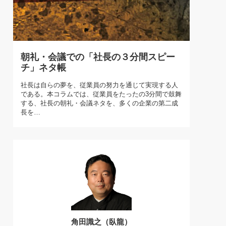
)
喜の『これぞ！"本物の温泉"』(157)
朝礼・会議での「社長の３分間スピー
チ」ネタ帳
社長は自らの夢を、従業員の努力を通じて実現する人
である。本コラムでは、従業員をたったの3分間で鼓舞
する、社長の朝礼・会議ネタを、多くの企業の第二成
長を…
角田識之（臥龍）