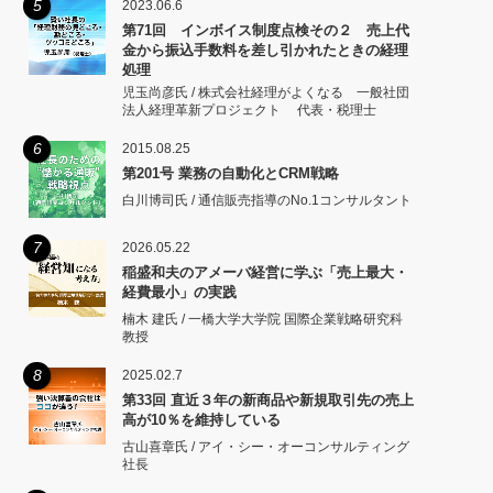
5
2023.06.6
第71回 インボイス制度点検その２ 売上代
金から振込手数料を差し引かれたときの経理
処理
児玉尚彦氏 / 株式会社経理がよくなる 一般社団
法人経理革新プロジェクト 代表・税理士
6
2015.08.25
第201号 業務の自動化とCRM戦略
白川博司氏 / 通信販売指導のNo.1コンサルタント
7
2026.05.22
稲盛和夫のアメーバ経営に学ぶ「売上最大・
経費最小」の実践
楠木 建氏 / 一橋大学大学院 国際企業戦略研究科
教授
8
2025.02.7
第33回 直近３年の新商品や新規取引先の売上
高が10％を維持している
古山喜章氏 / アイ・シー・オーコンサルティング
社長