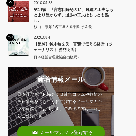
9
2010.05.28
第14講 「言志四録その14」鋭進の工夫はも
とより易からず。退歩の工夫はもっとも難
し。
杉山 厳海 / 名古屋大原学園 学園長
10
2026.08.4
【追悼】鈴木敏文氏 言葉で伝える経営（ジ
ャーナリスト 勝見明氏）
日本経営合理化協会出版局 /
新着情報メール
日本経営合理化協会では経営コラムや教材の
最新情報をいち早くお届けするメールマガジ
ンを発信しております。ご希望の方は下記よ
りご登録下さい。
email
メールマガジン登録する