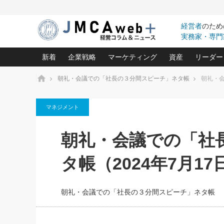
経営者
のため
実務家・専門
新着
企業戦略
マーケティング
資産
リーダー
ホーム
朝礼・会議での「社長の３分間スピーチ」ネタ帳
朝礼・会
中小企業の「１位づくり」戦略(96)
ネット戦略成功の秘訣 圧倒的に儲か
あなたの会社と資
オンリ
マネジメント
利益を最大化する「業務改善」横田尚哉氏(5)
ビジネスを一瞬で制する！一流グロ
どうなる金融業界
ビジネ
る“社長の戦略印象リスクマネジメント
(446)
強い会社を築く ビジネス・クリニック(240)
中国経済の最新動
朝礼・会議での「社
ロングセラーの玉手箱(9)
ピョー
2026.08.7
2026.08.7
日本レーザー「人を大切にしながら利益を上げ
事業承継の前に
相談15：銀行がやたらと固定金
第153回「内需企業があっと
(3)
大復活＆快進撃！ユニバーサルスタ
きたいコト(12)
指導者た
タ帳（2024年7月17
利を勧めてきます！やはり固定
う間にグローバル成長企業に
は(5)
がよいのでしょうか！
FOOD & LIFE COMPANIES
武器としてのM&A入門(3)
会社と社長のため
朝礼・
最高の自分を表現する 成功イメージ戦
社長のための“儲かる通販”戦略視点(151)
深読み企業分析(1
楠木建の
朝礼・会議での「社長の３分間スピーチ」ネタ帳
酒井光雄 成功事例に学ぶ繁栄企業の
継続経営 百話百行(85)
次もあ
野田久美子 香港ビジネス成功法(10)
社長の口