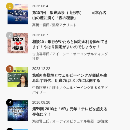
1
2026.08.4
第157回 飯豊温泉（山形県）――日本百名
山の麓に湧く「森の秘湯」
高橋一喜氏 / 温泉アナリスト
2
2026.08.7
相談15：銀行がやたらと固定金利を勧めてき
ます！やはり固定がよいのでしょうか！
古山喜章氏 / アイ・シー・オーコンサルティング
社長
3
2023.12.22
第8講 多様性とウェルビーイングが価値を生
み出す時代、組織力は〇〇力に比例する
中原阿里 / 弁護士／ウエルビーイングＥＳＧアド
バイザー
4
2016.08.26
第59回 2016は「VR」元年！テレビを超える
存在に？！
鴻池賢三氏 / オーディオビジュアル機器 評論家