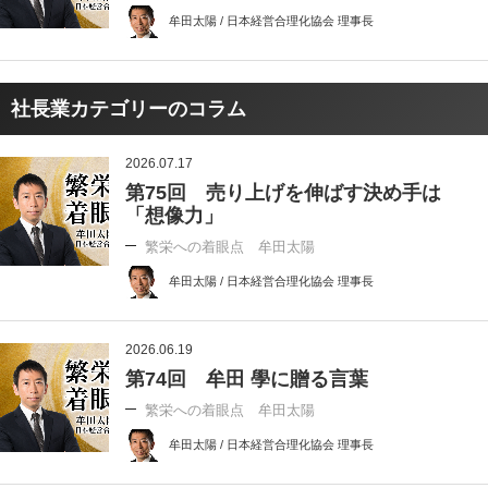
牟田太陽 / 日本経営合理化協会 理事長
社長業カテゴリーのコラム
2026.07.17
第75回 売り上げを伸ばす決め手は
「想像力」
繁栄への着眼点 牟田太陽
牟田太陽 / 日本経営合理化協会 理事長
2026.06.19
第74回 牟田 學に贈る言葉
繁栄への着眼点 牟田太陽
牟田太陽 / 日本経営合理化協会 理事長