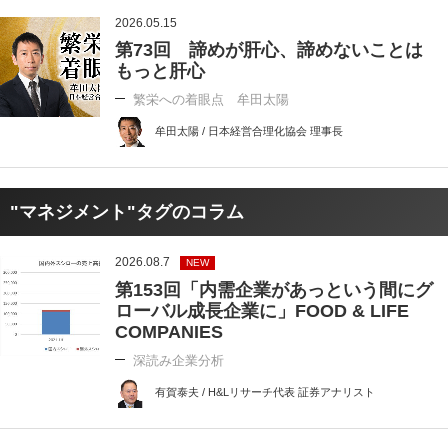
2026.05.15
第73回 諦めが肝心、諦めないことは
もっと肝心
繁栄への着眼点 牟田太陽
牟田太陽 / 日本経営合理化協会 理事長
"マネジメント"タグのコラム
2026.08.7
NEW
第153回「内需企業があっという間にグ
ローバル成長企業に」FOOD & LIFE
COMPANIES
深読み企業分析
有賀泰夫 / H&Lリサーチ代表 証券アナリスト