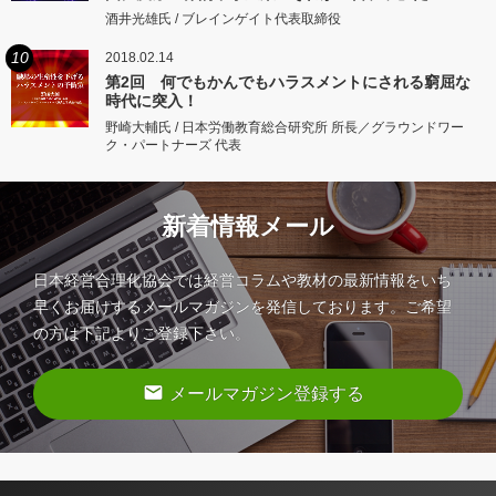
酒井光雄氏 / ブレインゲイト代表取締役
10
2018.02.14
第2回 何でもかんでもハラスメントにされる窮屈な
時代に突入！
野崎大輔氏 / 日本労働教育総合研究所 所長／グラウンドワー
ク・パートナーズ 代表
新着情報メール
日本経営合理化協会では経営コラムや教材の最新情報をいち
早くお届けするメールマガジンを発信しております。ご希望
の方は下記よりご登録下さい。
email
メールマガジン登録する