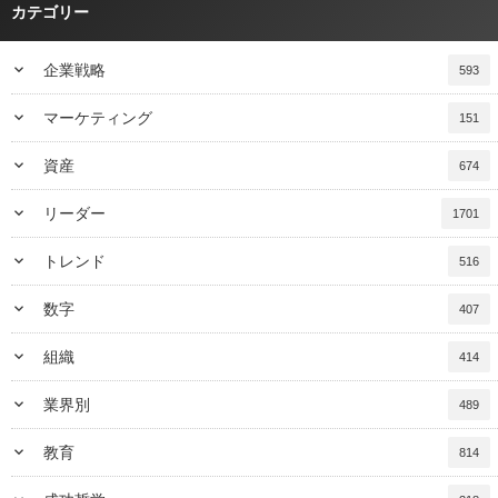
カテゴリー
keyboard_arrow_down
企業戦略
593
keyboard_arrow_down
マーケティング
151
keyboard_arrow_down
資産
674
keyboard_arrow_down
リーダー
1701
keyboard_arrow_down
トレンド
516
keyboard_arrow_down
数字
407
keyboard_arrow_down
組織
414
keyboard_arrow_down
業界別
489
keyboard_arrow_down
教育
814