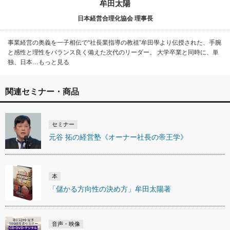
牟田太陽
日本経営合理化協会 理事長
事業経営の奥義を一子相伝で“社長業指導の教祖”牟田學より伝授された、手腕
と感性と理性をバランス良く備えた次代のリーダー。 大学卒業と同時に、単
独、日本…もっと見る
関連セミナー・商品
セミナー
元谷 拓の経営塾《オーナー社長の帝王学》
本
「儲かる方向性の決め方」牟田太陽著
音声・映像