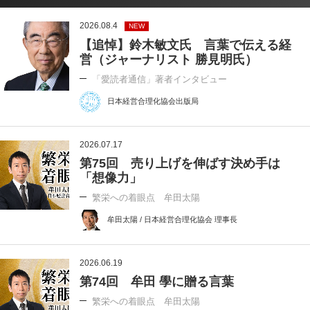
2026.08.4
NEW
【追悼】鈴木敏文氏 言葉で伝える経
営（ジャーナリスト 勝見明氏）
「愛読者通信」著者インタビュー
日本経営合理化協会出版局
2026.07.17
第75回 売り上げを伸ばす決め手は
「想像力」
繁栄への着眼点 牟田太陽
牟田太陽 / 日本経営合理化協会 理事長
2026.06.19
第74回 牟田 學に贈る言葉
繁栄への着眼点 牟田太陽