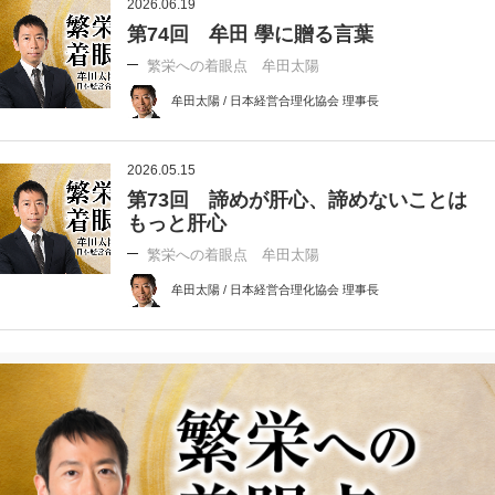
2026.06.19
第74回 牟田 學に贈る言葉
繁栄への着眼点 牟田太陽
牟田太陽 / 日本経営合理化協会 理事長
2026.05.15
第73回 諦めが肝心、諦めないことは
もっと肝心
繁栄への着眼点 牟田太陽
牟田太陽 / 日本経営合理化協会 理事長