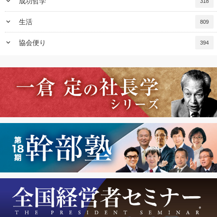
keyboard_arrow_down
成功哲学
318
keyboard_arrow_down
生活
809
keyboard_arrow_down
協会便り
394