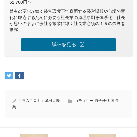
51,700円〜
曾有の変化が続く経営環境下で直面する経営課題や市場の変
化に即応するために必要な社長業の原理原則を体系化。社長
が思いのままに会社を繁栄に導く社長業必須の１５の鉄則を
披露。
open_in_new
詳細を見る
コラムニスト：
牟田太陽
カテゴリー:
協会便り
,
社長
業