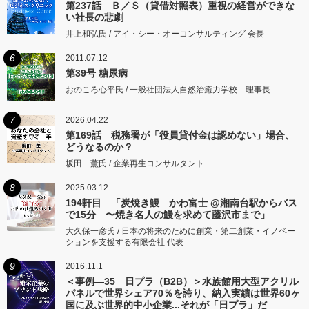
第237話 Ｂ／Ｓ（貸借対照表）重視の経営ができな
い社長の悲劇
井上和弘氏 / アイ・シー・オーコンサルティング 会長
6
2011.07.12
第39号 糖尿病
おのころ心平氏 / 一般社団法人自然治癒力学校 理事長
7
2026.04.22
第169話 税務署が「役員貸付金は認めない」場合、
どうなるのか？
坂田 薫氏 / 企業再生コンサルタント
8
2025.03.12
194軒目 「炭焼き鰻 かわ富士 @湘南台駅からバス
で15分 〜焼き名人の鰻を求めて藤沢市まで」
大久保一彦氏 / 日本の将来のために創業・第二創業・イノベー
ションを支援する有限会社 代表
9
2016.11.1
＜事例―35 日プラ（B2B）＞水族館用大型アクリル
パネルで世界シェア70％を誇り、納入実績は世界60ヶ
国に及ぶ世界的中小企業...それが「日プラ」だ