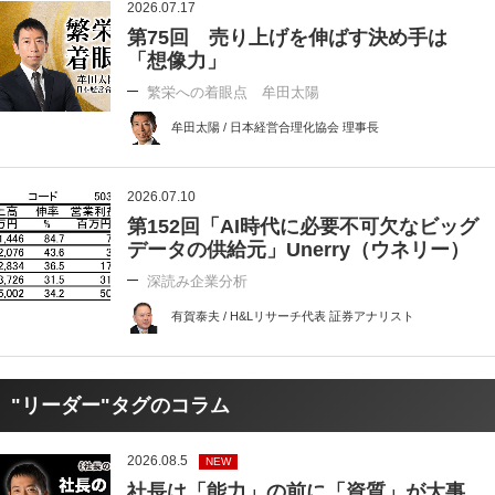
2026.07.17
第75回 売り上げを伸ばす決め手は
「想像力」
繁栄への着眼点 牟田太陽
牟田太陽 / 日本経営合理化協会 理事長
2026.07.10
第152回「AI時代に必要不可欠なビッグ
データの供給元」Unerry（ウネリー）
深読み企業分析
有賀泰夫 / H&Lリサーチ代表 証券アナリスト
"リーダー"タグのコラム
2026.08.5
NEW
社長は「能力」の前に「資質」が大事