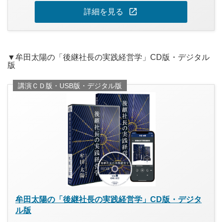
open_in_new
詳細を見る
▼牟田太陽の「後継社長の実践経営学」CD版・デジタル
版
講演ＣＤ版・USB版・デジタル版
牟田太陽の「後継社長の実践経営学」CD版・デジタ
ル版