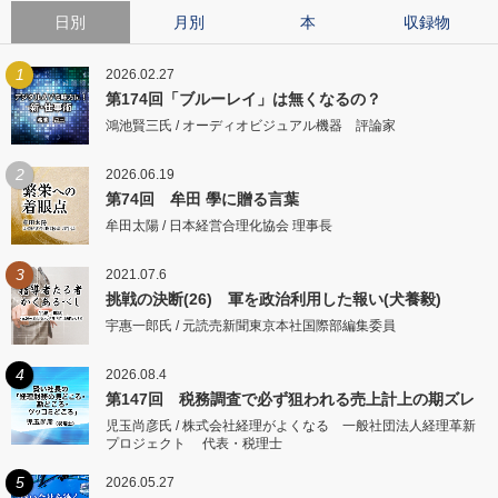
日別
月別
本
収録物
1
2026.02.27
第174回「ブルーレイ」は無くなるの？
鴻池賢三氏 / オーディオビジュアル機器 評論家
2
2026.06.19
第74回 牟田 學に贈る言葉
牟田太陽 / 日本経営合理化協会 理事長
3
2021.07.6
挑戦の決断(26) 軍を政治利用した報い(犬養毅)
宇惠一郎氏 / 元読売新聞東京本社国際部編集委員
4
2026.08.4
第147回 税務調査で必ず狙われる売上計上の期ズレ
児玉尚彦氏 / 株式会社経理がよくなる 一般社団法人経理革新
プロジェクト 代表・税理士
5
2026.05.27