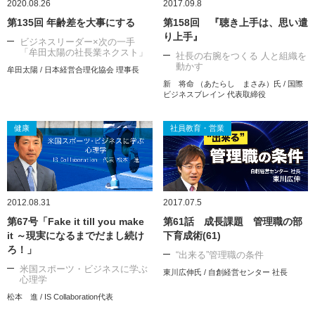
2020.08.26
2017.09.8
第135回 年齢差を大事にする
第158回 『聴き上手は、思い遣
り上手』
ビジネスリーダー×次の一手
「牟田太陽の社長業ネクスト」
社長の右腕をつくる 人と組織を
動かす
牟田太陽 / 日本経営合理化協会 理事長
新 将命 （あたらし まさみ）氏 / 国際
ビジネスブレイン 代表取締役
健康
社員教育・営業
2012.08.31
2017.07.5
第67号「Fake it till you make
第61話 成長課題 管理職の部
it ～現実になるまでだまし続け
下育成術(61)
ろ！」
“出来る”管理職の条件
米国スポーツ・ビジネスに学ぶ
東川広伸氏 / 自創経営センター 社長
心理学
松本 進 / IS Collaboration代表