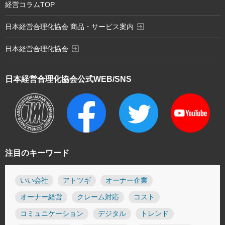
経営コラムTOP
exit_to_app
日本経営合理化協会 商品・サービス案内
exit_to_app
日本経営合理化協会
日本経営合理化協会
公式WEB/SNS
注目のキーワード
いい会社
アトツギ
オーナー企業
オーナー経営
クレーム対応
コスト
コミュニケーション
デジタル
トレンド