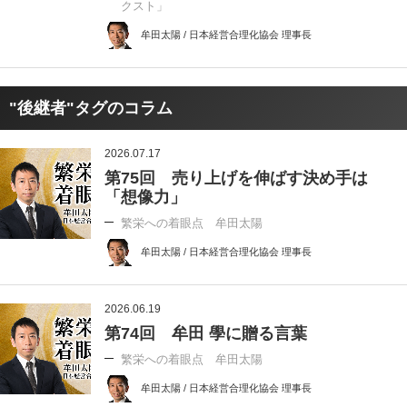
クスト」
牟田太陽 / 日本経営合理化協会 理事長
"後継者"タグのコラム
2026.07.17
第75回 売り上げを伸ばす決め手は
「想像力」
繁栄への着眼点 牟田太陽
牟田太陽 / 日本経営合理化協会 理事長
2026.06.19
第74回 牟田 學に贈る言葉
繁栄への着眼点 牟田太陽
牟田太陽 / 日本経営合理化協会 理事長