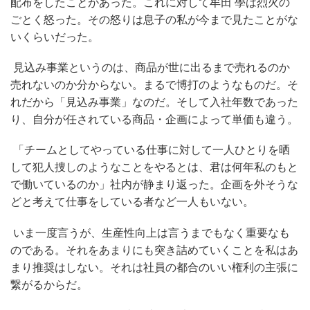
配布をしたことがあった。これに対して牟田 學は烈火の
ごとく怒った。その怒りは息子の私が今まで見たことがな
いくらいだった。
見込み事業というのは、商品が世に出るまで売れるのか
売れないのか分からない。まるで博打のようなものだ。そ
れだから「見込み事業」なのだ。そして入社年数であった
り、自分が任されている商品・企画によって単価も違う。
「チームとしてやっている仕事に対して一人ひとりを晒
して犯人捜しのようなことをやるとは、君は何年私のもと
で働いているのか」社内が静まり返った。企画を外そうな
どと考えて仕事をしている者など一人もいない。
いま一度言うが、生産性向上は言うまでもなく重要なも
のである。それをあまりにも突き詰めていくことを私はあ
まり推奨はしない。それは社員の都合のいい権利の主張に
繋がるからだ。