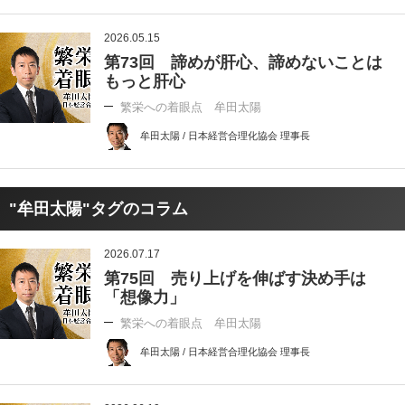
2026.05.15
第73回 諦めが肝心、諦めないことは
もっと肝心
繁栄への着眼点 牟田太陽
牟田太陽 / 日本経営合理化協会 理事長
"牟田太陽"タグのコラム
2026.07.17
第75回 売り上げを伸ばす決め手は
「想像力」
繁栄への着眼点 牟田太陽
牟田太陽 / 日本経営合理化協会 理事長