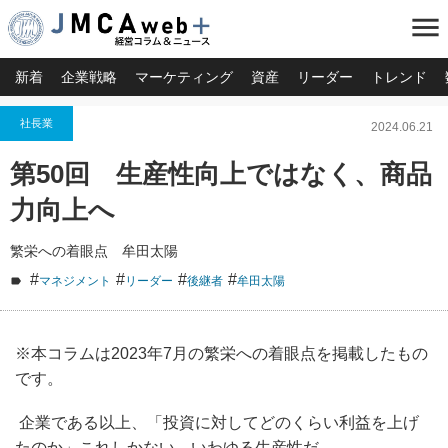
menu
新着
企業戦略
マーケティング
資産
リーダー
トレンド
社長業
2024.06.21
第50回 生産性向上ではなく、商品
力向上へ
繁栄への着眼点 牟田太陽
#
#
#
#
マネジメント
リーダー
後継者
牟田太陽
※本コラムは2023年7月の繁栄への着眼点を掲載したもの
です。
企業である以上、「投資に対してどのくらい利益を上げ
たのか」これしかない。いわゆる生産性だ。