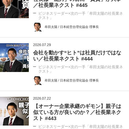
／社長業ネクスト #445
ビジネスリーダー×次の一手「牟田太陽の社長業ネ
クスト」
牟田太陽 / 日本経営合理化協会 理事長
2026.07.29
会社を動かす“ヒト”は社員だけではな
い／社長業ネクスト #444
ビジネスリーダー×次の一手「牟田太陽の社長業ネ
クスト」
牟田太陽 / 日本経営合理化協会 理事長
2026.07.22
【オーナー企業承継のギモン】親子は
似ている方が良いのか？／社長業ネク
スト #443
ビジネスリーダー×次の一手「牟田太陽の社長業ネ