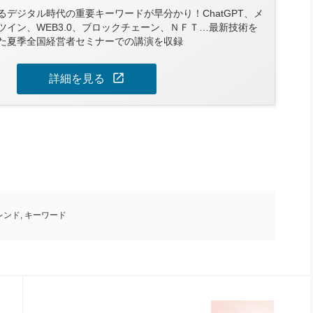
デジタル時代の重要キーワードが早分かり！ChatGPT、メ
ツイン、WEB3.0、ブロックチェーン、ＮＦＴ…最新技術を
た夏季全国経営者セミナーでの講演を収録
open_in_new
詳細を見る
レンド
,
キーワード