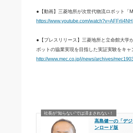
●【動画】三菱地所が次世代物流ロボット「Mar
https://www.youtube.com/watch?v=AFFrli4N
●【プレスリリース】三菱地所と立命館大学が
ボットの協業実現を目指した実証実験をキャ
http://www.mec.co.jp/j/news/archives/mec190
社長が“知らない”では済まされない！
高島健一の「デジ
ンロード版