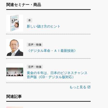
関連セミナー・商品
本
新しい儲け方のヒント
音声・映像
《デジタル革命・ＡＩ最新技術》
音声・映像
黄金の６年は、日本のビジネスチャンス
音声版（CD・デジタル版対応）
もっと見る
open_in_new
関連記事