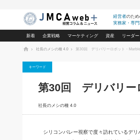
経営者
のため
実務家・専門
新着
企業戦略
マーケティング
資産
リーダー
ホーム
社長のメシの種 4.0
第30回 デリバリーロボット・Marbl
中小企業の「１位づくり」戦略(96)
ネット戦略成功の秘訣 圧倒的に儲か
あなたの会社と資
オンリ
キーワード
利益を最大化する「業務改善」横田尚哉氏(5)
ビジネスを一瞬で制する！一流グロ
どうなる金融業界
ビジネ
る“社長の戦略印象リスクマネジメント
(446)
強い会社を築く ビジネス・クリニック(240)
中国経済の最新動
第30回 デリバリーロ
ロングセラーの玉手箱(9)
ピョー
2026.08.7
2026.08.7
日本レーザー「人を大切にしながら利益を上げ
事業承継の前に
相談15：銀行がやたらと固定金
第153回「内需企業があっと
(3)
大復活＆快進撃！ユニバーサルスタ
きたいコト(12)
指導者た
利を勧めてきます！やはり固定
う間にグローバル成長企業に
は(5)
がよいのでしょうか！
FOOD & LIFE COMPANIES
社長のメシの種 4.0
武器としてのM&A入門(3)
会社と社長のため
朝礼・
最高の自分を表現する 成功イメージ戦
社長のための“儲かる通販”戦略視点(151)
深読み企業分析(1
楠木建の
酒井光雄 成功事例に学ぶ繁栄企業の
継続経営 百話百行(85)
次もあ
シリコンバレー視察で度々訪れているデリ
野田久美子 香港ビジネス成功法(10)
社長の口