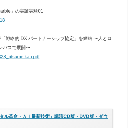
ble」の実証実験01
H18
「戦略的 DX パートナーシップ協定」を締結 〜人とロ
ンパスで展開〜
328‗ritsumeikan.pdf
タル革命・ＡＩ最新技術」講演CD版・DVD版・ダウ