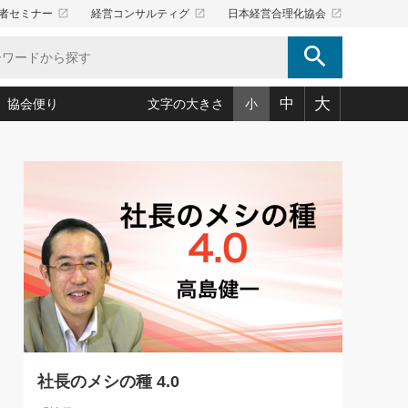
launch
launch
launch
者セミナー
経営コンサルティグ
日本経営合理化協会
search
大
中
協会便り
文字の大きさ
小
5)
況は会社守成の好機(38)
ころ心平の ──社長のための「か・ら・だマネジメント」
「愛読者通信」著者インタビュー(44)
34)
思われる 気配りの達人(127)
人間力の磨き方」(86)
ビジネス見聞録 経営ニュース(100)
タルＡＶを味方に！新・仕事術(180)
0)
り(210)
(92)
え 東洋思想に学ぶ経営学(132)
作間信司の経営無形庵(けいえいむぎょうあん)(166)
ー脳の鍛え方(32)
もっとみる
026.08.5
)
識(57)
指導者たち」(32)
経営セミナー情報局(1)
86回 「言葉狩り」
ンを楽しむ基礎レッスン(12)
ーイング経営入
教育の決め手(203)
略”(30)
繁栄への着眼点 牟田太陽(76)
！社長が読むべき今月の4冊(88)
て」(38)
講話を聞いて学ぼう 実学・耳学・磨く「ミミガク」のすすめ
で楽しむ読書術(162)
(7)
ランク上の手紙・メール術(100)
「氣」(30)
社長のメシの種 4.0
ミどこ
00)
スポーツ・ビジネスに学ぶ心理学(98)