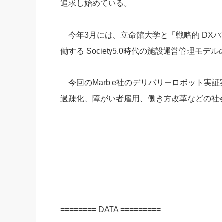
追求し始めている。
今年3月には、立命館大学と「戦略的 DX
働する Society5.0時代の施設運営管理
今回のMarble社のデリバリーロボット実
過疎化、障がい者雇用、働き方改革などの社
======== DATA =========