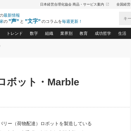
launch
日本経営合理化協会 商品・サービス案内
全国経営
の
最新情報
”声”
”文字”
家
の
と
のコラムを
毎週更新！
トレンド
数字
組織
業界別
教育
成功哲学
生活
e
る仕組みづくり講座(12)
産を守る一手(171)
ーワンで勝ち残る企業風土づくり(54)
《ニューヨーク発》ビジネスリーダーの先読み: 最新トレンド
オーナー社長の「お金の悩み相談室」(15)
「賃金の誤解」(135)
なぜ、トヨタ式で会社が伸びるのか？(
“出来る”管理職の条件(62)
中国哲学に学ぶ 不
おの
と戦略拠点(9)
(50)
ーバル経営者は知ってい
(39)
スリーダー×次の一手「牟田太陽の社長業ネクスト」
おカネが残る決算書にするために、やっておきたいこと(
中小企業の新たな法律リスク(178)
売れる住宅を創る 100の視点(100)
あなただからお願いしたいと
令和時代の「社長の
”(9)
「社長の繁盛トレンド通信」(90)
デジ
向(204)
会社を守り抜くための緊急対策(100)
職場の生産性を下げるハラスメントの予防策(1
大久保一彦の“流行る”お店の仕組みづく
クレーム対応 実践マニュアル
先人の名句名言の教
ボット・Marble
トル・F・グジバチの『経営戦略の新常識』(12)
北村森の「今月のヒット商品」(109)
リーダ
2026.08.5
2
る経営」の極意
、決めておきたい、知っておきたい、やってお
強い決算書の会社はココが違う！(36)
賃金決定の定石(68)
柿内幸夫─社長のための現場改善(174
クレーム対応の新知識と新常
渡部昇一の「日本の
い
第109話 伝統的産品を21世紀
第
ジオジャパンの成功要因と
る者かくあるべし(635)
次の売れ筋をつかむ術(102)
ワイ
」
に生かし切る！
損益分岐点を下げる、Ｐ／Ｌ不況時代の新戦略(12)
顧客・社員・社会から支持される「ウェルビ
デキル社員に育てる！ 社員
経営に活かす“十八史
の資産管理講座(95)
会議での「社長の３分間スピーチ」ネタ帳(159)
社長のメシの種 4.0(206)
門」(23)
必読
2026.08.5
新・会計経営と実学(37)
東川鷹年の「中小企業の人育
略(77)
53)
「経営知になる考え方」(57)
眼と耳
朝礼・会議での「社長の３分間
決算書の“見える化”術(12)
業績アップにつながる！ワン
スピーチ」ネタ帳（2026年8月5
ブランド戦略(39)
日号）
なたにお願いしたいと思われる「一流の仕事術」(28)
社長の
バリー（荷物配達）ロボットを製造している
賢い社長の「経理財務の見どころ・勘どころ・ツッコ
欧米資産家に学ぶ二世教育(1
ぐせ経営哲学(100)
ろ」(149)
米国