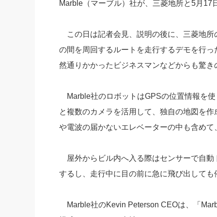
Marble（マーブル）社が、三菱地所と5月
社長の右
酒井英之
この日は記者会見、説明の後に、三菱地所の
の間を周回するルートを走行するデモを行っ
然通りかかったビジネスマンなどからも驚き
Marble社のロボットはGPSの位置情報を
と複数のカメラを活用して、独自の地図を作
や電波の届かないエレベーターの中も含めて
屋外からビル内へ入る際はセンサーで自動
するし、走行中に目の前に急に飛び出しても
Marble社のKevin Peterson CEO