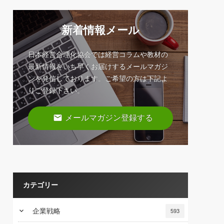
新着情報メール
日本経営合理化協会では経営コラムや教材の
最新情報をいち早くお届けするメールマガジ
ンを発信しております。ご希望の方は下記よ
りご登録下さい。
email
メールマガジン登録する
カテゴリー
keyboard_arrow_down
企業戦略
593