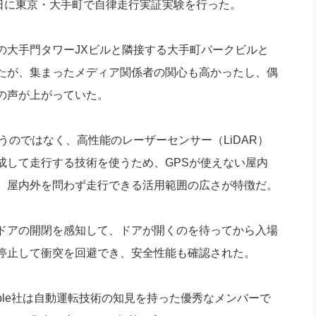
17日に東京・大手町で自律走行実証実験を行った。
社長のための“全員営業”(30
腕をつくる 人と組織を動かす(200)
銀行交渉はこうしなさい！(12)
高橋一
行動科学マネジメント(5)
の社長のビジョン実現道場(10)
大手門タワーJXビルと隣接する大手町パークビルと
たが、集まったメディア関係者の関心も高かったし、偶
の声が上がっていた。
使うのではなく、高性能のレーザーセンサー（LiDAR）
成して走行する技術を使うため、GPSが使えない屋内
、屋内外を問わず走行できる活用範囲の広さが特徴だ。
ドアの開閉を感知して、ドアが開くのを待ってから入場
停止して衝突を回避でき、安全性能も確認された。
は、「Marble社は自動運転技術の知見を持った優秀なメンバーで