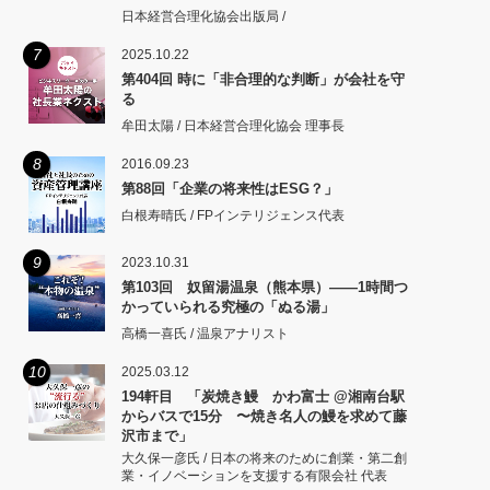
日本経営合理化協会出版局 /
7
2025.10.22
第404回 時に「非合理的な判断」が会社を守
る
牟田太陽 / 日本経営合理化協会 理事長
8
2016.09.23
第88回「企業の将来性はESG？」
白根寿晴氏 / FPインテリジェンス代表
9
2023.10.31
第103回 奴留湯温泉（熊本県）――1時間つ
かっていられる究極の「ぬる湯」
高橋一喜氏 / 温泉アナリスト
10
2025.03.12
194軒目 「炭焼き鰻 かわ富士 @湘南台駅
からバスで15分 〜焼き名人の鰻を求めて藤
沢市まで」
大久保一彦氏 / 日本の将来のために創業・第二創
業・イノベーションを支援する有限会社 代表