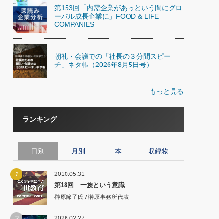
第153回「内需企業があっという間にグロ
ーバル成長企業に」FOOD & LIFE
COMPANIES
朝礼・会議での「社長の３分間スピー
チ」ネタ帳（2026年8月5日号）
もっと見る
ランキング
日別
月別
本
収録物
1
2010.05.31
第18回 一族という意識
榊原節子氏 / 榊原事務所代表
2
2026.02.27