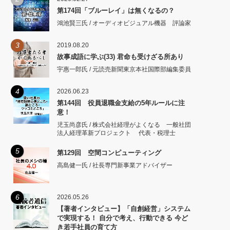
第174回「ブルーレイ」は無くなるの？
鴻池賢三氏 / オーディオビジュアル機器 評論家
3
2019.08.20
故事成語に学ぶ(33) 君命も受けざる所あり
宇惠一郎氏 / 元読売新聞東京本社国際部編集委員
4
2026.06.23
第144回 役員退職金支給の5年ルールに注
意！
児玉尚彦氏 / 株式会社経理がよくなる 一般社団
法人経理革新プロジェクト 代表・税理士
5
第129回 空間コンピューティング
高島健一氏 / 社長専門新事業アドバイザー
6
2026.05.26
【著者インタビュー】「自創経営」システム
で実現する！ 自分で考え、行動できる 今ど
き若手社員の育て方