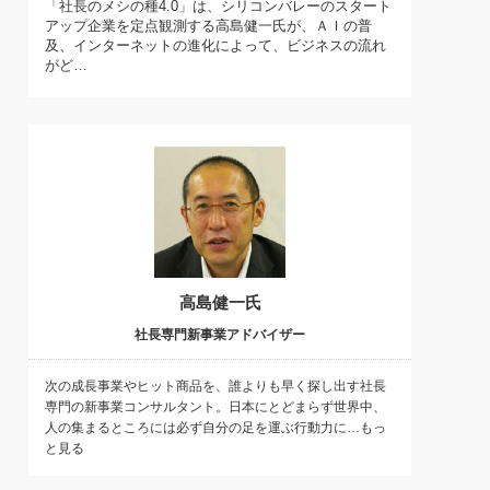
「社長のメシの種4.0」は、シリコンバレーのスタート
)
アップ企業を定点観測する高島健一氏が、ＡＩの普
喜の『これぞ！"本物の温泉"』(157)
及、インターネットの進化によって、ビジネスの流れ
がど…
高島健一氏
社長専門新事業アドバイザー
次の成長事業やヒット商品を、誰よりも早く探し出す社長
専門の新事業コンサルタント。日本にとどまらず世界中、
人の集まるところには必ず自分の足を運ぶ行動力に…もっ
と見る