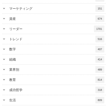
keyboard_arrow_down
マーケティング
151
keyboard_arrow_down
資産
674
keyboard_arrow_down
リーダー
1701
keyboard_arrow_down
トレンド
516
keyboard_arrow_down
数字
407
keyboard_arrow_down
組織
414
keyboard_arrow_down
業界別
489
keyboard_arrow_down
教育
814
keyboard_arrow_down
成功哲学
318
keyboard_arrow_down
生活
809