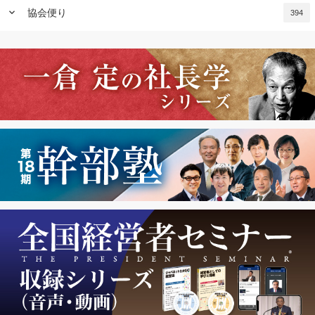
keyboard_arrow_down
協会便り
394