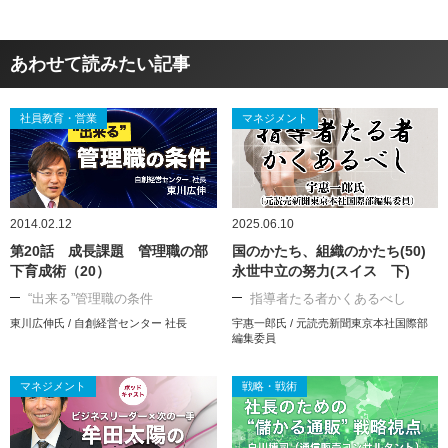
あわせて読みたい記事
社員教育・営業
マネジメント
2014.02.12
2025.06.10
第20話 成長課題 管理職の部
国のかたち、組織のかたち(50)
下育成術（20）
永世中立の努力(スイス 下)
“出来る”管理職の条件
指導者たる者かくあるべし
東川広伸氏 / 自創経営センター 社長
宇惠一郎氏 / 元読売新聞東京本社国際部
編集委員
マネジメント
戦略・戦術