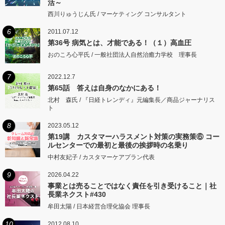
活～
西川りゅうじん氏 / マーケティング コンサルタント
6
2011.07.12
第36号 病気とは、才能である！（１）高血圧
おのころ心平氏 / 一般社団法人自然治癒力学校 理事長
7
2022.12.7
第65話 答えは自身のなかにある！
北村 森氏 / 『日経トレンディ』元編集長／商品ジャーナリス
ト
8
2023.05.12
第19講 カスタマーハラスメント対策の実務策⑥ コー
ルセンターでの最初と最後の挨拶時の名乗り
中村友妃子 / カスタマーケアプラン代表
9
2026.04.22
事業とは売ることではなく責任を引き受けること｜社
長業ネクスト#430
牟田太陽 / 日本経営合理化協会 理事長
10
2012.08.10