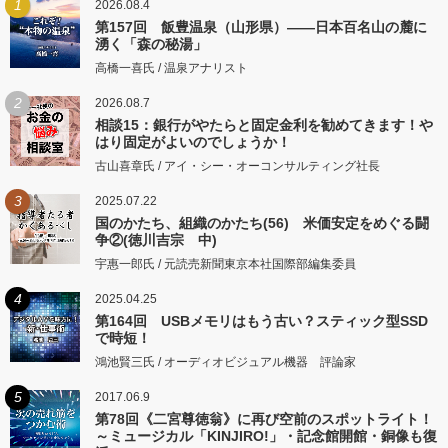
1
2026.08.4
第157回 飯豊温泉（山形県）――日本百名山の麓に
湧く「森の秘湯」
高橋一喜氏 / 温泉アナリスト
2
2026.08.7
相談15：銀行がやたらと固定金利を勧めてきます！や
はり固定がよいのでしょうか！
古山喜章氏 / アイ・シー・オーコンサルティング社長
3
2025.07.22
国のかたち、組織のかたち(56) 米価安定をめぐる闘
争②(徳川吉宗 中)
宇惠一郎氏 / 元読売新聞東京本社国際部編集委員
4
2025.04.25
第164回 USBメモリはもう古い？スティック型SSD
で時短！
鴻池賢三氏 / オーディオビジュアル機器 評論家
5
2017.06.9
第78回《二宮尊徳翁》に再び空前のスポットライト！
～ミュージカル「KINJIRO!」・記念館開館・銅像も復