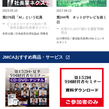
2023.05.10
2017.09.12
第276回「AI」という社員
第244号 ネットがテレビを抜く
日
ビジネスリーダー×次の一手
「牟田太陽の社長業ネクスト」
社長のための“儲かる通販”戦略
視点
牟田太陽 / 日本経営合理化協会 理事長
白川博司氏 / 通信販売指導のNo.1コンサ
ルタント
JMCAおすすめ商品・サービス
open_in_new