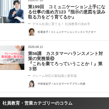
2026.07.10
第199回 コミュニケーション上手にな
る仕事の進め方123『指示の意図を汲み
取る力をどう育てるか』
デキル社員に育てる！ 社員教育の決め手
松尾友子 / コミュニケーションインストラクター
2026.06.12
第56講 カスタマーハランスメント対
策の実務策㊸
『これを棄てろっていうことか！』第
３部
クレーム対応の新知識と新常識
中村友妃子 / カスタマーケアプラン代表
社員教育・営業カテゴリーのコラム