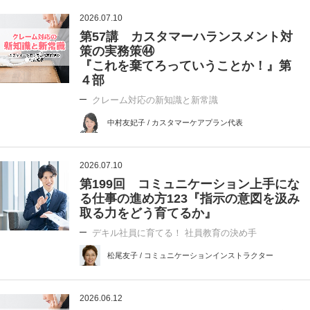
2026.07.10
第57講 カスタマーハランスメント対
策の実務策㊹
『これを棄てろっていうことか！』第
４部
クレーム対応の新知識と新常識
中村友妃子 / カスタマーケアプラン代表
2026.07.10
第199回 コミュニケーション上手にな
る仕事の進め方123『指示の意図を汲み
取る力をどう育てるか』
デキル社員に育てる！ 社員教育の決め手
松尾友子 / コミュニケーションインストラクター
2026.06.12