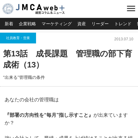
menu
新着
企業戦略
マーケティング
資産
リーダー
トレンド
社員教育・営業
2013.07.10
第13話 成長課題 管理職の部下育
成術（13）
“出来る”管理職の条件
あなたの会社の管理職は
『部署の方向性を“毎月”指し示すこと』
が出来ています
か？