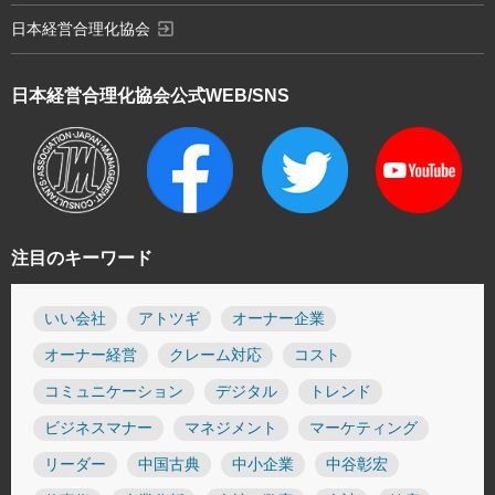
exit_to_app
日本経営合理化協会
日本経営合理化協会
公式WEB/SNS
注目のキーワード
いい会社
アトツギ
オーナー企業
オーナー経営
クレーム対応
コスト
コミュニケーション
デジタル
トレンド
ビジネスマナー
マネジメント
マーケティング
リーダー
中国古典
中小企業
中谷彰宏