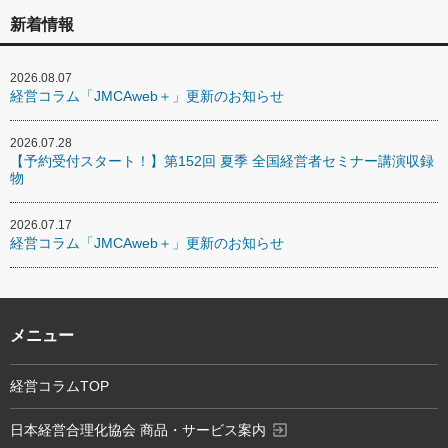
新着情報
2026.08.07
経営コラム「JMCAweb＋」更新のお知らせ
2026.07.28
【予約受付スタート！】第152回 夏季 全国経営者セミナー講演収録
物
2026.07.17
経営コラム「JMCAweb＋」更新のお知らせ
メニュー
経営コラムTOP
exit_to_app
日本経営合理化協会 商品・サービス案内