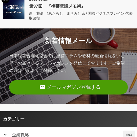
第97回 『携帯電話メモ術』
新 将命 （あたらし まさみ）氏 / 国際ビジネスブレイン 代表
取締役
新着情報メール
日本経営合理化協会では経営コラムや教材の最新情報をいち
早くお届けするメールマガジンを発信しております。ご希望
の方は下記よりご登録下さい。
email
メールマガジン登録する
カテゴリー
keyboard_arrow_down
企業戦略
593