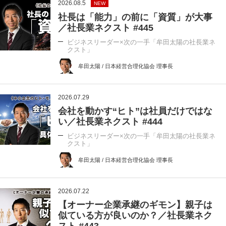
2026.08.5
NEW
社長は「能力」の前に「資質」が大事
／社長業ネクスト #445
ビジネスリーダー×次の一手「牟田太陽の社長業ネ
クスト」
牟田太陽 / 日本経営合理化協会 理事長
2026.07.29
会社を動かす“ヒト”は社員だけではな
い／社長業ネクスト #444
ビジネスリーダー×次の一手「牟田太陽の社長業ネ
クスト」
牟田太陽 / 日本経営合理化協会 理事長
2026.07.22
【オーナー企業承継のギモン】親子は
似ている方が良いのか？／社長業ネク