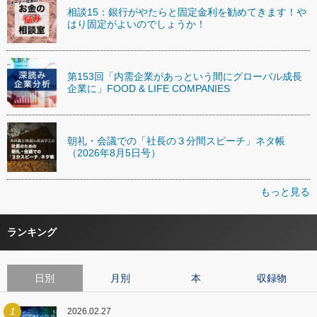
相談15：銀行がやたらと固定金利を勧めてきます！や
はり固定がよいのでしょうか！
第153回「内需企業があっという間にグローバル成長
企業に」FOOD & LIFE COMPANIES
朝礼・会議での「社長の３分間スピーチ」ネタ帳
（2026年8月5日号）
もっと見る
ランキング
日別
月別
本
収録物
1
2026.02.27