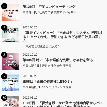
6
第129回 空間コンピューティング
高島健一氏 / 社長専門新事業アドバイザー
7
2026.05.26
【著者インタビュー】「自創経営」システムで実現す
る！ 自分で考え、行動できる 今どき若手社員の育て
方
日本経営合理化協会出版局 /
8
2025.10.22
第404回 時に「非合理的な判断」が会社を守る
牟田太陽 / 日本経営合理化協会 理事長
9
2016.09.23
第88回「企業の将来性はESG？」
白根寿晴氏 / FPインテリジェンス代表
10
2025.03.12
194軒目 「炭焼き鰻 かわ富士 @湘南台駅からバス