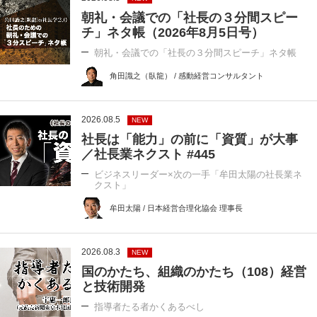
朝礼・会議での「社長の３分間スピー
チ」ネタ帳（2026年8月5日号）
朝礼・会議での「社長の３分間スピーチ」ネタ帳
角田識之（臥龍） / 感動経営コンサルタント
2026.08.5
NEW
社長は「能力」の前に「資質」が大事
／社長業ネクスト #445
ビジネスリーダー×次の一手「牟田太陽の社長業ネ
クスト」
牟田太陽 / 日本経営合理化協会 理事長
2026.08.3
NEW
国のかたち、組織のかたち（108）経営
と技術開発
指導者たる者かくあるべし