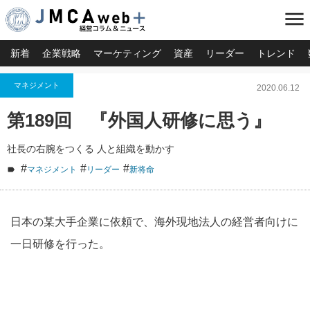
menu
新着
企業戦略
マーケティング
資産
リーダー
トレンド
マネジメント
2020.06.12
第189回 『外国人研修に思う』
社長の右腕をつくる 人と組織を動かす
#
#
#
マネジメント
リーダー
新将命
日本の某大手企業に依頼で、海外現地法人の経営者向けに
一日研修を行った。