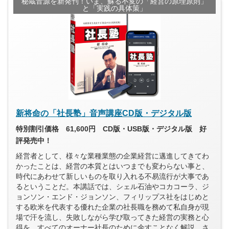
秘蔵音源を新発刊！いま、蘇る不変の「経営の原理原則」
と「実践の具体策」
新将命の「社長塾」音声講座CD版・デジタル版
特別割引価格 61,600円 CD版・USB版・デジタル版 好
評発売中！
経営者として、様々な業種業態の企業経営に邁進してきてわ
かったことは、経営の本質とはいつまでも変わらない事と、
時代にあわせて新しいものを取り入れる不易流行が大事であ
るということだ。本講話では、シェル石油やコカコーラ、ジ
ョンソン・エンド・ジョンソン、フィリップス社をはじめと
する欧米を代表する優れた企業の社長職を務めて私自身が現
場で汗を流し、失敗しながら学び取ってきた経営の実務と心
得を、すべてのオーナー社長のために余すことなく解説。さ