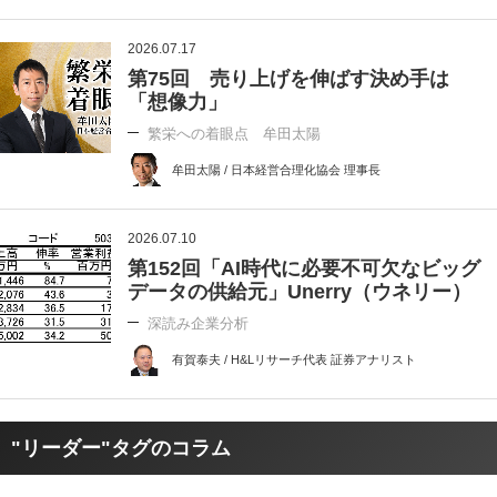
2026.07.17
第75回 売り上げを伸ばす決め手は
「想像力」
繁栄への着眼点 牟田太陽
牟田太陽 / 日本経営合理化協会 理事長
2026.07.10
第152回「AI時代に必要不可欠なビッグ
データの供給元」Unerry（ウネリー）
深読み企業分析
有賀泰夫 / H&Lリサーチ代表 証券アナリスト
"リーダー"タグのコラム