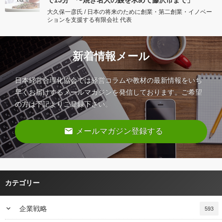
で15分 〜焼き名人の鰻を求めて藤沢市まで」
大久保一彦氏 / 日本の将来のために創業・第二創業・イノベー
ションを支援する有限会社 代表
新着情報メール
日本経営合理化協会では経営コラムや教材の最新情報をいち
早くお届けするメールマガジンを発信しております。ご希望
の方は下記よりご登録下さい。
email
メールマガジン登録する
カテゴリー
keyboard_arrow_down
企業戦略
593