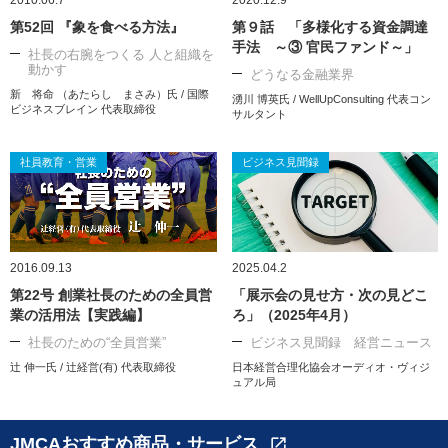
2010.06.7
2020.12.9
第52回 『象を食べる方法』
第９話 「多様化する資金調達
手法 ～③ 官民ファンド～」
社長の右腕をつくる 人と組織を
動かす
どうなる金融業界
新 将命 （あたらし まさみ）氏 / 国際
湧川 博英氏 / WellUpConsulting 代表コン
ビジネスブレイン 代表取締役
サルタント
社員教育・営業
ビジネス見聞録
2016.09.13
2025.04.2
第22号 創業社長のための全員営
「展示会の見せ方・次の見どこ
業の活用法【実践編】
ろ」（2025年4月）
社長のための“全員営業”
ビジネス見聞録 経営ニュース
辻 伸一氏 / 辻経営(有) 代表取締役
日本経営合理化協会オーディオ・ヴィジ
ュアル局
JMCAおすすめ商品・サービス
open_in_new