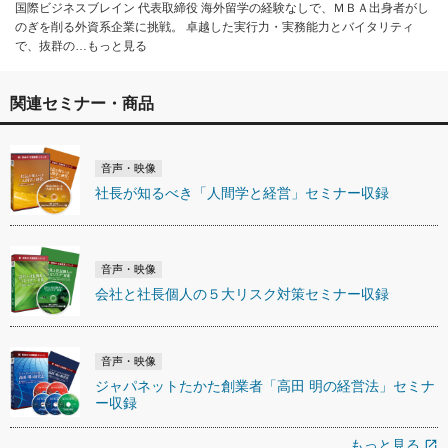
国際ビジネスブレイン 代表取締役 海外留学の経験なしで、ＭＢＡ出身者がし
のぎを削る外資系企業に挑戦。 卓越した実行力・実務能力とバイタリティ
で、抜群の…もっと見る
関連セミナー・商品
音声・映像
社長が知るべき「人間学と経営」セミナー収録
音声・映像
会社と社長個人の５大リスク対策セミナー収録
音声・映像
ジャパネットたかた創業者「高田 明の経営法」セミナ
ー収録
もっと見る
open_in_new