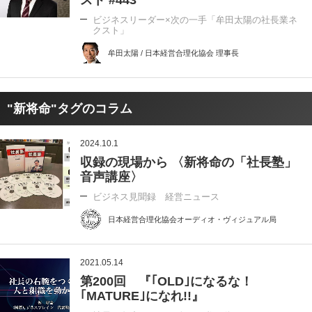
スト #443
ビジネスリーダー×次の一手「牟田太陽の社長業ネ
クスト」
牟田太陽 / 日本経営合理化協会 理事長
"新将命"タグのコラム
2024.10.1
収録の現場から 〈新将命の「社長塾」
音声講座〉
ビジネス見聞録 経営ニュース
日本経営合理化協会オーディオ・ヴィジュアル局
2021.05.14
第200回 『｢OLD｣になるな！
｢MATURE｣になれ!!』