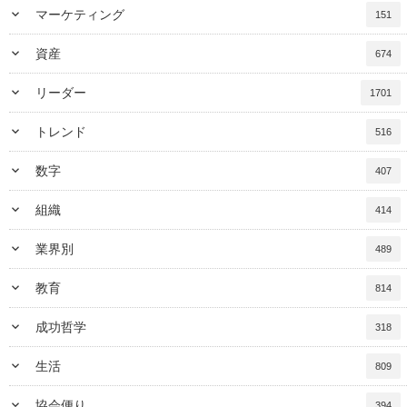
keyboard_arrow_down
マーケティング
151
keyboard_arrow_down
資産
674
keyboard_arrow_down
リーダー
1701
keyboard_arrow_down
トレンド
516
keyboard_arrow_down
数字
407
keyboard_arrow_down
組織
414
keyboard_arrow_down
業界別
489
keyboard_arrow_down
教育
814
keyboard_arrow_down
成功哲学
318
keyboard_arrow_down
生活
809
keyboard_arrow_down
協会便り
394