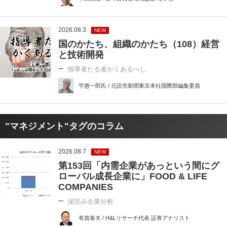
2026.08.3
NEW
国のかたち、組織のかたち（108）経営
と技術開発
指導者たる者かくあるべし
宇惠一郎氏 / 元読売新聞東京本社国際部編集委員
"マネジメント"タグのコラム
2026.08.7
NEW
第153回「内需企業があっという間にグ
ローバル成長企業に」FOOD & LIFE
COMPANIES
深読み企業分析
有賀泰夫 / H&Lリサーチ代表 証券アナリスト