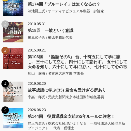
第174回「ブルーレイ」は無くなるの？
鴻池賢三氏 / オーディオビジュアル機器 評論家
2
2010.05.31
第18回 一族という意識
榊原節子氏 / 榊原事務所代表
3
2015.08.21
第103講 「論語その3」 吾、十有五にして学に志
し、三十にして立ち、四十にして惑わず。 五十にして
天命を知り、六十にして耳に従い、 七十にして心の欲
するところに従いて矩をこえず。
杉山 厳海 / 名古屋大原学園 学園長
4
2019.08.20
故事成語に学ぶ(33) 君命も受けざる所あり
宇惠一郎氏 / 元読売新聞東京本社国際部編集委員
5
2026.06.23
第144回 役員退職金支給の5年ルールに注意！
児玉尚彦氏 / 株式会社経理がよくなる 一般社団法人経理革新
プロジェクト 代表・税理士