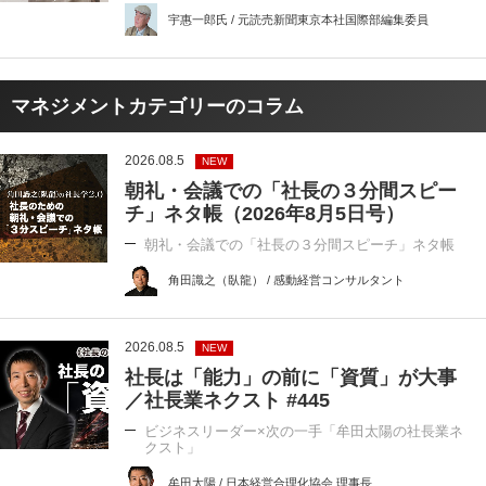
宇惠一郎氏 / 元読売新聞東京本社国際部編集委員
マネジメントカテゴリーのコラム
2026.08.5
NEW
朝礼・会議での「社長の３分間スピー
チ」ネタ帳（2026年8月5日号）
朝礼・会議での「社長の３分間スピーチ」ネタ帳
角田識之（臥龍） / 感動経営コンサルタント
2026.08.5
NEW
社長は「能力」の前に「資質」が大事
／社長業ネクスト #445
ビジネスリーダー×次の一手「牟田太陽の社長業ネ
クスト」
牟田太陽 / 日本経営合理化協会 理事長