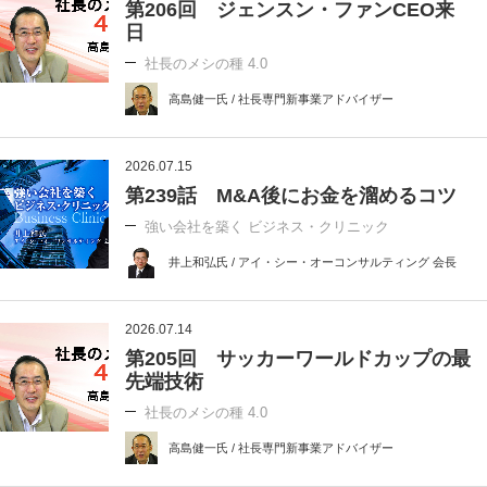
第206回 ジェンスン・ファンCEO来
日
社長のメシの種 4.0
高島健一氏 / 社長専門新事業アドバイザー
2026.07.15
第239話 M&A後にお金を溜めるコツ
強い会社を築く ビジネス・クリニック
井上和弘氏 / アイ・シー・オーコンサルティング 会長
2026.07.14
第205回 サッカーワールドカップの最
先端技術
社長のメシの種 4.0
高島健一氏 / 社長専門新事業アドバイザー