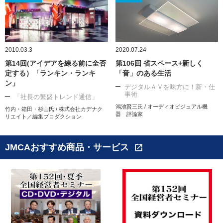
2010.03.3
2020.07.24
第14回(アイデアを練る前に全否
第106回 省スペース+新しく
定する）「ランキン・ランキ
「音」のある生活
ン」
デジタルＡＶを味方に！新・仕
事術
「社長の繁盛トレンド通信」
鴻池賢三氏 / オーディオビジュアル機
竹内・箱田・杉山氏 / 株式会社カデナク
器 評論家
リエイト／編集プロダクション
JMCAおすすめ商品・サービス
open_in_new