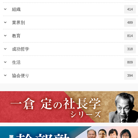
keyboard_arrow_down
組織
414
keyboard_arrow_down
業界別
489
keyboard_arrow_down
教育
814
keyboard_arrow_down
成功哲学
318
keyboard_arrow_down
生活
809
keyboard_arrow_down
協会便り
394