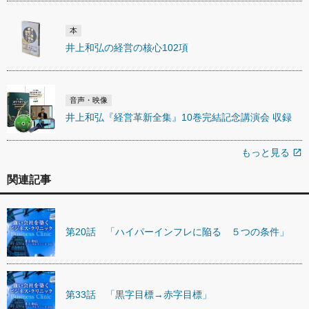
本
井上和弘の経営の核心102項
音声・映像
井上和弘『経営革新全集』10巻完結記念講演会 収録
もっと見る
open_in_new
関連記事
第20話 「ハイパーインフレに陥る ５つの条件」
第33話 「黒字目標→赤字目標」