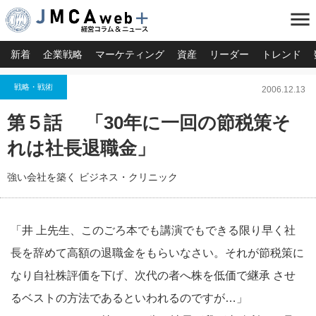
menu
新着
企業戦略
マーケティング
資産
リーダー
トレンド
戦略・戦術
2006.12.13
第５話 「30年に一回の節税策そ
れは社長退職金」
強い会社を築く ビジネス・クリニック
「井 上先生、このごろ本でも講演でもできる限り早く社
長を辞めて高額の退職金をもらいなさい。それが節税策に
なり自社株評価を下げ、次代の者へ株を低価で継承 させ
るベストの方法であるといわれるのですが…」