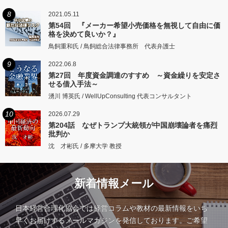
8
2021.05.11
第54回 『メーカー希望小売価格を無視して自由に価
格を決めて良いか？』
鳥飼重和氏 / 鳥飼総合法律事務所 代表弁護士
9
2022.06.8
第27回 年度資金調達のすすめ ～資金繰りを安定さ
せる借入手法～
湧川 博英氏 / WellUpConsulting 代表コンサルタント
10
2026.07.29
第204話 なぜトランプ大統領が中国崩壊論者を痛烈
批判か
沈 才彬氏 / 多摩大学 教授
新着情報メール
日本経営合理化協会では経営コラムや教材の最新情報をいち
早くお届けするメールマガジンを発信しております。ご希望