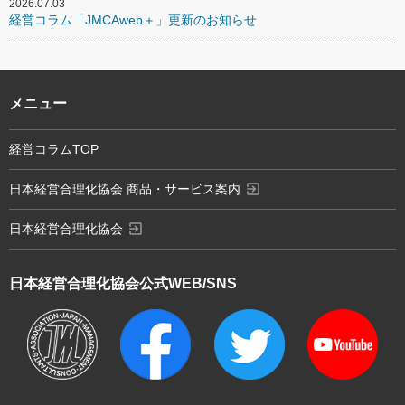
2026.07.03
経営コラム「JMCAweb＋」更新のお知らせ
メニュー
経営コラムTOP
exit_to_app
日本経営合理化協会 商品・サービス案内
exit_to_app
日本経営合理化協会
日本経営合理化協会
公式WEB/SNS