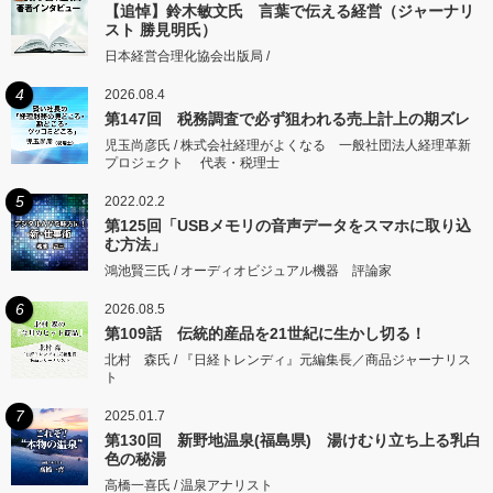
【追悼】鈴木敏文氏 言葉で伝える経営（ジャーナリ
スト 勝見明氏）
日本経営合理化協会出版局 /
4
2026.08.4
第147回 税務調査で必ず狙われる売上計上の期ズレ
児玉尚彦氏 / 株式会社経理がよくなる 一般社団法人経理革新
プロジェクト 代表・税理士
5
2022.02.2
第125回「USBメモリの音声データをスマホに取り込
む方法」
鴻池賢三氏 / オーディオビジュアル機器 評論家
6
2026.08.5
第109話 伝統的産品を21世紀に生かし切る！
北村 森氏 / 『日経トレンディ』元編集長／商品ジャーナリス
ト
7
2025.01.7
第130回 新野地温泉(福島県) 湯けむり立ち上る乳白
色の秘湯
高橋一喜氏 / 温泉アナリスト