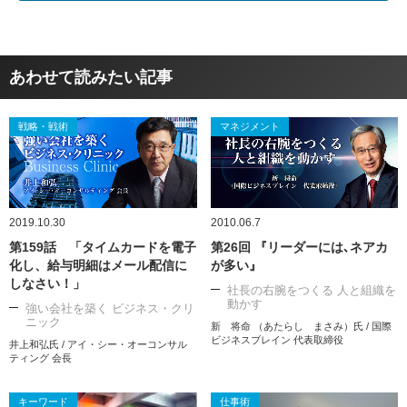
あわせて読みたい記事
戦略・戦術
マネジメント
2019.10.30
2010.06.7
第159話 「タイムカードを電子
第26回 『リーダーには､ネアカ
化し、給与明細はメール配信に
が多い』
しなさい！」
社長の右腕をつくる 人と組織を
動かす
強い会社を築く ビジネス・クリ
ニック
新 将命 （あたらし まさみ）氏 / 国際
ビジネスブレイン 代表取締役
井上和弘氏 / アイ・シー・オーコンサル
ティング 会長
キーワード
仕事術