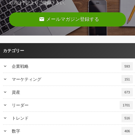
の方は下記よりご登録下さい。
email
メールマガジン登録する
カテゴリー
keyboard_arrow_down
企業戦略
593
keyboard_arrow_down
マーケティング
151
keyboard_arrow_down
資産
673
keyboard_arrow_down
リーダー
1701
keyboard_arrow_down
トレンド
516
keyboard_arrow_down
数字
406