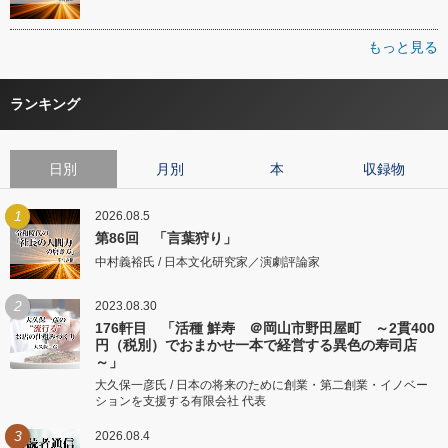
もっと見る
ランキング
日別
月別
本
収録物
1
2026.08.5
第86回 「言葉狩り」
中村義裕氏 / 日本文化研究家／演劇評論家
2
2023.08.30
176軒目 「活種 鮮寿 ＠岡山市野田屋町 ～2貫400
円（税別）でおまかせ一本で経営する異色の寿司店
～」
大久保一彦氏 / 日本の将来のために創業・第二創業・イノベー
ションを支援する有限会社 代表
3
2026.08.4