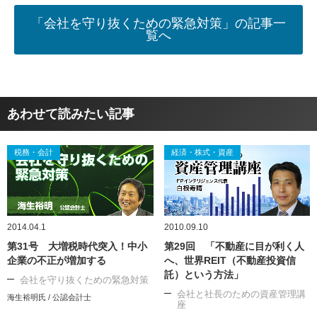
「会社を守り抜くための緊急対策」の記事一
覧へ
あわせて読みたい記事
税務・会計
経済・株式・資産
2014.04.1
2010.09.10
第31号 大増税時代突入！中小
第29回 「不動産に目が利く人
企業の不正が増加する
へ、世界REIT（不動産投資信
託）という方法」
会社を守り抜くための緊急対策
会社と社長のための資産管理講
海生裕明氏 / 公認会計士
座