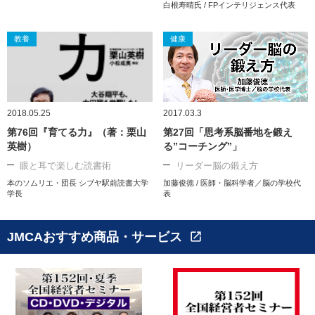
白根寿晴氏 / FPインテリジェンス代表
教養
健康
2018.05.25
2017.03.3
第76回『育てる力』（著：栗山
第27回「思考系脳番地を鍛え
英樹）
る”コーチング”」
眼と耳で楽しむ読書術
リーダー脳の鍛え方
本のソムリエ・団長 シブヤ駅前読書大学
加藤俊徳 / 医師・脳科学者／脳の学校代
学長
表
JMCAおすすめ商品・サービス
open_in_new