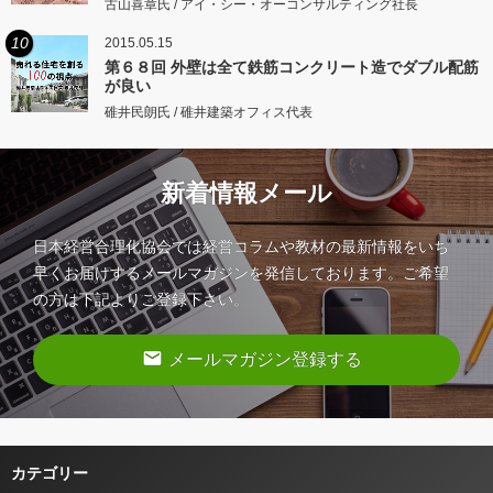
古山喜章氏 / アイ・シー・オーコンサルティング社長
10
2015.05.15
第６８回 外壁は全て鉄筋コンクリート造でダブル配筋
が良い
碓井民朗氏 / 碓井建築オフィス代表
新着情報メール
日本経営合理化協会では経営コラムや教材の最新情報をいち
早くお届けするメールマガジンを発信しております。ご希望
の方は下記よりご登録下さい。
email
メールマガジン登録する
カテゴリー