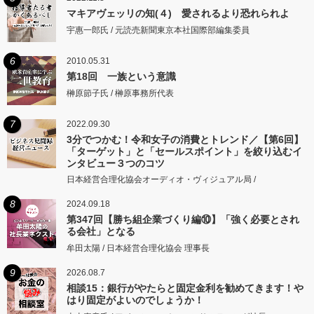
マキアヴェッリの知(４) 愛されるより恐れられよ
宇惠一郎氏 / 元読売新聞東京本社国際部編集委員
6
2010.05.31
第18回 一族という意識
榊原節子氏 / 榊原事務所代表
7
2022.09.30
3分でつかむ！令和女子の消費とトレンド／【第6回】
「ターゲット」と「セールスポイント」を絞り込むイ
ンタビュー３つのコツ
日本経営合理化協会オーディオ・ヴィジュアル局 /
8
2024.09.18
第347回【勝ち組企業づくり編⑩】「強く必要とされ
る会社」となる
牟田太陽 / 日本経営合理化協会 理事長
9
2026.08.7
相談15：銀行がやたらと固定金利を勧めてきます！や
はり固定がよいのでしょうか！