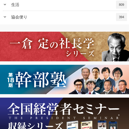
keyboard_arrow_down
生活
809
keyboard_arrow_down
協会便り
394