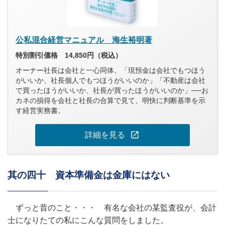
公私混合経営マニュアル 海生裕明著
特別割引価格 14,850円（税込）
オーナー社長は会社と一心同体、「現預金は会社でもつほう
がいいか、社長個人でもつほうがいいのか」「不動産は会社
で買ったほうがいいか、社長が買ったほうがいいのか」──お
カネの損得を会社と社長の合算で見て、明快に判断基準を示
す経営実務書。
open_in_new
詳細を見る
其の四十 資本準備金は金庫にはない
ずっと昔のこと・・・ 有名な会社の某監査役が、会計
士になりたての私にこんな質問をしました。