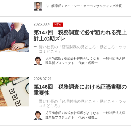
古山喜章氏 / アイ・シー・オーコンサルティング社長
2026.08.4
NEW
第147回 税務調査で必ず狙われる売上
計上の期ズレ
賢い社長の「経理財務の見どころ・勘どころ・ツッ
コミどころ」
児玉尚彦氏 / 株式会社経理がよくなる 一般社団法人経
理革新プロジェクト 代表・税理士
2026.07.21
第146回 税務調査における証憑書類の
重要性
賢い社長の「経理財務の見どころ・勘どころ・ツッ
コミどころ」
児玉尚彦氏 / 株式会社経理がよくなる 一般社団法人経
理革新プロジェクト 代表・税理士