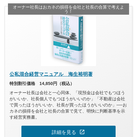
オーナー社長はおカネの損得を会社と社長の合算で考えよ
う！
公私混合経営マニュアル 海生裕明著
特別割引価格 14,850円（税込）
オーナー社長は会社と一心同体、「現預金は会社でもつほう
がいいか、社長個人でもつほうがいいのか」「不動産は会社
で買ったほうがいいか、社長が買ったほうがいいのか」──お
カネの損得を会社と社長の合算で見て、明快に判断基準を示
す経営実務書。
open_in_new
詳細を見る