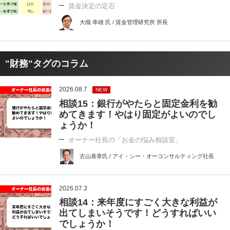
賃金決定の定石
大槻 幸雄 氏 / 賃金管理研究所 所長
"財務"タグのコラム
2026.08.7
NEW
相談15：銀行がやたらと固定金利を勧
めてきます！やはり固定がよいのでし
ょうか！
オーナー社長の「お金の悩み相談室」
古山喜章氏 / アイ・シー・オーコンサルティング社長
2026.07.3
相談14：来年度にすごく大きな利益が
出てしまいそうです！どうすればいい
でしょうか！