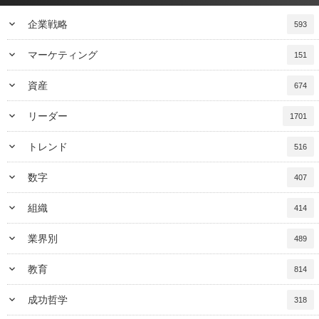
keyboard_arrow_down
企業戦略
593
keyboard_arrow_down
マーケティング
151
keyboard_arrow_down
資産
674
keyboard_arrow_down
リーダー
1701
keyboard_arrow_down
トレンド
516
keyboard_arrow_down
数字
407
keyboard_arrow_down
組織
414
keyboard_arrow_down
業界別
489
keyboard_arrow_down
教育
814
keyboard_arrow_down
成功哲学
318