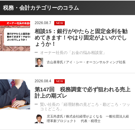
税務・会計カテゴリーのコラム
2026.08.7
NEW
相談15：銀行がやたらと固定金利を勧
めてきます！やはり固定がよいのでし
ょうか！
オーナー社長の「お金の悩み相談室」
古山喜章氏 / アイ・シー・オーコンサルティング社長
2026.08.4
NEW
第147回 税務調査で必ず狙われる売上
計上の期ズレ
賢い社長の「経理財務の見どころ・勘どころ・ツッ
コミどころ」
児玉尚彦氏 / 株式会社経理がよくなる 一般社団法人経
理革新プロジェクト 代表・税理士