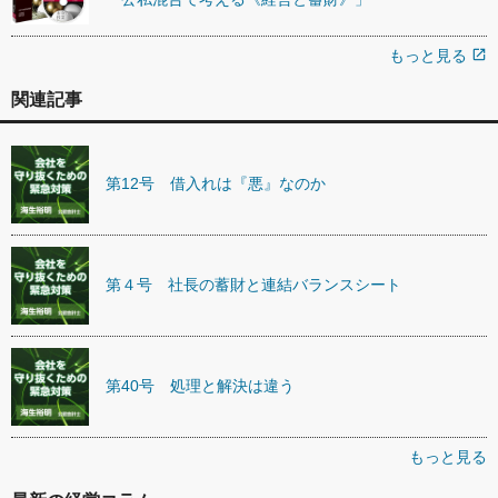
もっと見る
open_in_new
関連記事
第12号 借入れは『悪』なのか
第４号 社長の蓄財と連結バランスシート
第40号 処理と解決は違う
もっと見る