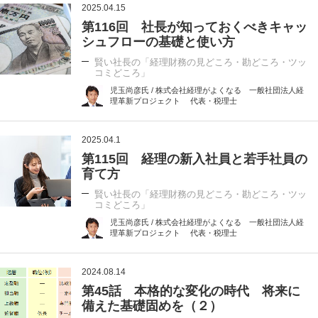
2025.04.15
第116回 社長が知っておくべきキャッ
シュフローの基礎と使い方
賢い社長の「経理財務の見どころ・勘どころ・ツッ
コミどころ」
児玉尚彦氏 / 株式会社経理がよくなる 一般社団法人経
理革新プロジェクト 代表・税理士
2025.04.1
第115回 経理の新入社員と若手社員の
育て方
賢い社長の「経理財務の見どころ・勘どころ・ツッ
コミどころ」
児玉尚彦氏 / 株式会社経理がよくなる 一般社団法人経
理革新プロジェクト 代表・税理士
2024.08.14
第45話 本格的な変化の時代 将来に
備えた基礎固めを（２）