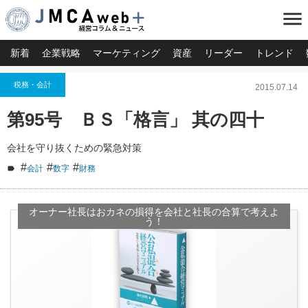
menu
新着
企業戦略
マーケティング
資産
リーダー
トレンド
税務・会計
2015.07.14
第95号 ＢＳ「格言」 其の四十
会社を守り抜くための緊急対策
#
#
#
会計
数字
財務
オーナー社長はおカネの損得を会社と社長の合算で考えよ
う！