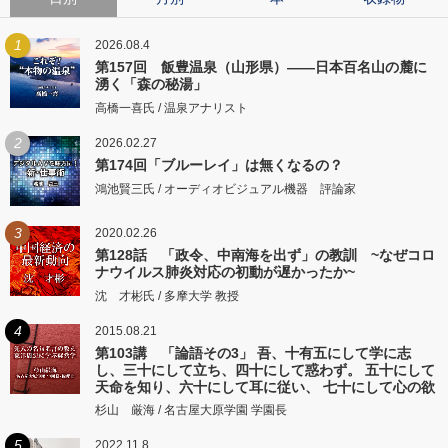
1
2026.08.4
第157回 飯豊温泉（山形県）――日本百名山の麓に
湧く「森の秘湯」
高橋一喜氏 / 温泉アナリスト
2
2026.02.27
第174回「ブルーレイ」は無くなるの？
鴻池賢三氏 / オーディオビジュアル機器 評論家
3
2020.02.26
第128話 「政令、中南海を出ず」の教訓 ~なぜコロ
ナウイルス肺炎対応の初動が遅かったか~
沈 才彬氏 / 多摩大学 教授
4
2015.08.21
第103講 「論語その3」 吾、十有五にして学に志
し、三十にして立ち、四十にして惑わず。 五十にして
天命を知り、六十にして耳に従い、 七十にして心の欲
するところに従いて矩をこえず。
杉山 厳海 / 名古屋大原学園 学園長
5
2022.11.8