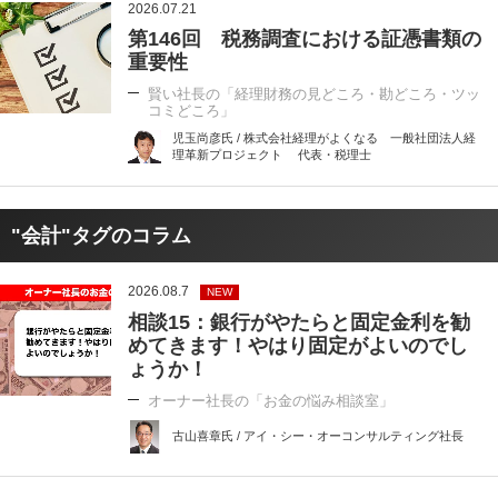
2026.07.21
第146回 税務調査における証憑書類の
重要性
賢い社長の「経理財務の見どころ・勘どころ・ツッ
コミどころ」
児玉尚彦氏 / 株式会社経理がよくなる 一般社団法人経
理革新プロジェクト 代表・税理士
"会計"タグのコラム
2026.08.7
NEW
相談15：銀行がやたらと固定金利を勧
めてきます！やはり固定がよいのでし
ょうか！
オーナー社長の「お金の悩み相談室」
古山喜章氏 / アイ・シー・オーコンサルティング社長