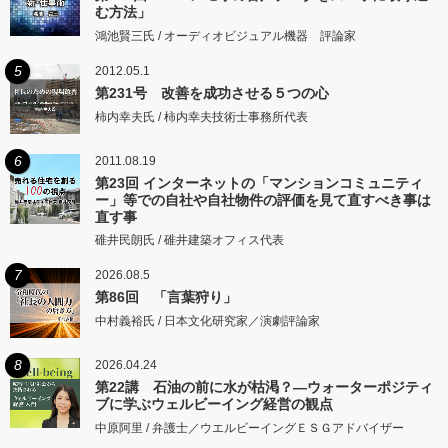
む方法」
鴻池賢三氏 / オーディオビジュアル機器 評論家
5
2012.05.1
第231号 改善を成功させる５つの心
柿内幸夫氏 / 柿内幸夫技術士事務所代表
6
2011.08.19
第23回 インターネットの「マンションコミュニティ
ー」等での自社や自社物件の評価を見て直すべき事は
直す事
碓井民朗氏 / 碓井建築オフィス代表
7
2026.08.5
第86回 「言葉狩り」
中村義裕氏 / 日本文化研究家／演劇評論家
8
2026.04.24
第22講 石油の前に水が枯渇？―ウォーターポジティ
ブに学ぶウェルビーイング経営の観点
中原阿里 / 弁護士／ウエルビーイングＥＳＧアドバイザー