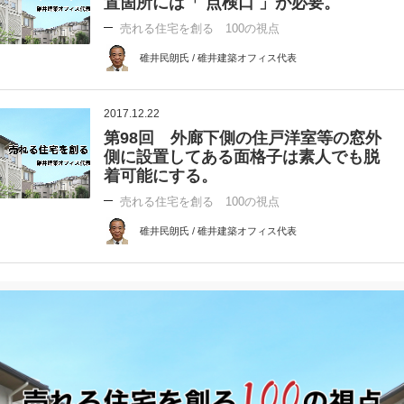
置箇所には「 点検口 」が必要。
売れる住宅を創る 100の視点
碓井民朗氏 / 碓井建築オフィス代表
2017.12.22
第98回 外廊下側の住戸洋室等の窓外
側に設置してある面格子は素人でも脱
着可能にする。
売れる住宅を創る 100の視点
碓井民朗氏 / 碓井建築オフィス代表