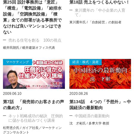
第25回 設計事務所は「意匠」
第18話 売上をつくるんやない！
「構造」「電気設備」「給排水
東川鷹年の「中小企業の人育
設備」「空調換気設備」「積
て」
算」全ての部署がある事務所で
東川鷹年氏 / 「自創経営」の創始者
なければ良いマンションはでき
ない
売れる住宅を創る 100の視点
碓井民朗氏 / 碓井建築オフィス代表
マーケティング
経済・株式・資産
2009.06.10
2020.08.26
第7話 「発売前のお客さまの声
第134話 ４つの「予想外」～中
の集め方」
国経済の最新動向
ネット戦略成功の秘訣 圧倒的
中国経済の最新動向
に儲かる仕組みづくり講座
沈 才彬氏 / 多摩大学 教授
松野恵介氏 / ガイア社長／マーケティン
グコンサルタント