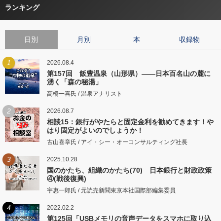
ランキング
日別
月別
本
収録物
1
2026.08.4
第157回 飯豊温泉（山形県）――日本百名山の麓に
湧く「森の秘湯」
高橋一喜氏 / 温泉アナリスト
2
2026.08.7
相談15：銀行がやたらと固定金利を勧めてきます！や
はり固定がよいのでしょうか！
古山喜章氏 / アイ・シー・オーコンサルティング社長
3
2025.10.28
国のかたち、組織のかたち(70) 日本銀行と財政政策
④(戦後復興)
宇惠一郎氏 / 元読売新聞東京本社国際部編集委員
4
2022.02.2
第125回「USBメモリの音声データをスマホに取り込