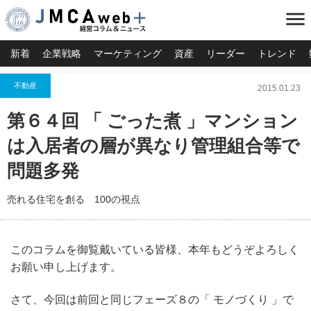
menu
新着
企業戦略
マーケティング
資産
リーダー
トレンド
不動産
2015.01.23
第６４回 「 ごった煮 」マンション
は入居者の層が異なり管理組合等で
問題多発
売れる住宅を創る 100の視点
このコラムを御覧戴いている皆様、本年もどうぞよろしく
お願い申し上げます。
さて、今回は前回と同じフェーズ８の「 モノづくり 」で