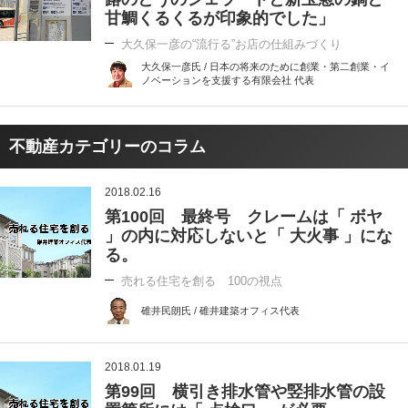
甘鯛くるくるが印象的でした」
大久保一彦の“流行る”お店の仕組みづくり
大久保一彦氏 / 日本の将来のために創業・第二創業・イ
ノベーションを支援する有限会社 代表
不動産カテゴリーのコラム
2018.02.16
第100回 最終号 クレームは「 ボヤ
」の内に対応しないと「 大火事 」にな
る。
売れる住宅を創る 100の視点
碓井民朗氏 / 碓井建築オフィス代表
2018.01.19
第99回 横引き排水管や竪排水管の設