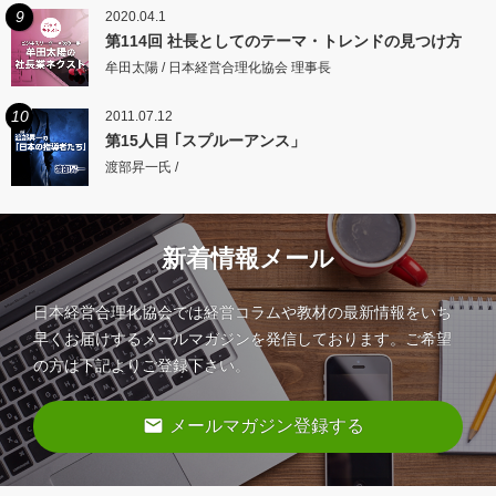
9
2020.04.1
第114回 社長としてのテーマ・トレンドの見つけ方
牟田太陽 / 日本経営合理化協会 理事長
10
2011.07.12
第15人目 ｢スプルーアンス」
渡部昇一氏 /
新着情報メール
日本経営合理化協会では経営コラムや教材の最新情報をいち
早くお届けするメールマガジンを発信しております。ご希望
の方は下記よりご登録下さい。
email
メールマガジン登録する