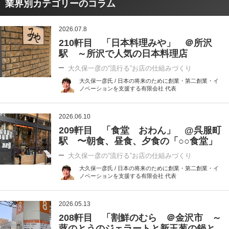
業界別カテゴリーのコラム
2026.07.8
210軒目 「日本料理みや」 ＠所沢
駅 ～所沢で人気の日本料理店
大久保一彦の“流行る”お店の仕組みづくり
大久保一彦氏 / 日本の将来のために創業・第二創業・イ
ノベーションを支援する有限会社 代表
2026.06.10
209軒目 「食堂 おわん」 @呉服町
駅 〜朝食、昼食、夕食の「○○食堂」
大久保一彦の“流行る”お店の仕組みづくり
大久保一彦氏 / 日本の将来のために創業・第二創業・イ
ノベーションを支援する有限会社 代表
2026.05.13
208軒目 「割鮮のむら ＠金沢市 ～
蕗のとうのジェラートと新玉葱の鍋と