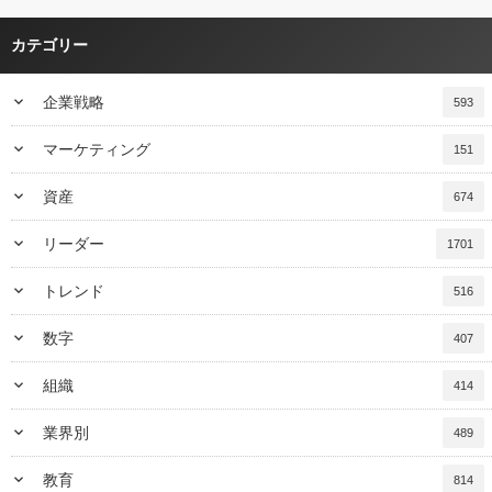
カテゴリー
keyboard_arrow_down
企業戦略
593
keyboard_arrow_down
マーケティング
151
keyboard_arrow_down
資産
674
keyboard_arrow_down
リーダー
1701
keyboard_arrow_down
トレンド
516
keyboard_arrow_down
数字
407
keyboard_arrow_down
組織
414
keyboard_arrow_down
業界別
489
keyboard_arrow_down
教育
814