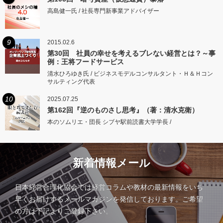
高島健一氏 / 社長専門新事業アドバイザー
9
2015.02.6
第30回 社員の幸せを考えるブレない経営とは？～事
例：王将フードサービス
清水ひろゆき氏 / ビジネスモデルコンサルタント・Ｈ＆Ｈコン
サルティング代表
10
2025.07.25
第162回『逆のものさし思考』（著：清水克衛）
本のソムリエ・団長 シブヤ駅前読書大学学長 /
新着情報メール
日本経営合理化協会では経営コラムや教材の最新情報をいち
早くお届けするメールマガジンを発信しております。ご希望
の方は下記よりご登録下さい。