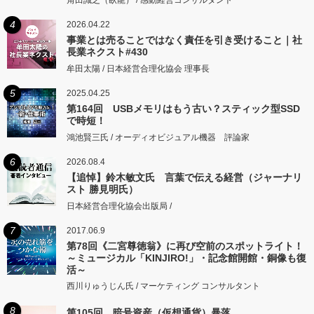
角田識之（臥龍） / 感動経営コンサルタント
4
2026.04.22
事業とは売ることではなく責任を引き受けること｜社
長業ネクスト#430
牟田太陽 / 日本経営合理化協会 理事長
5
2025.04.25
第164回 USBメモリはもう古い？スティック型SSD
で時短！
鴻池賢三氏 / オーディオビジュアル機器 評論家
6
2026.08.4
【追悼】鈴木敏文氏 言葉で伝える経営（ジャーナリ
スト 勝見明氏）
日本経営合理化協会出版局 /
7
2017.06.9
第78回《二宮尊徳翁》に再び空前のスポットライト！
～ミュージカル「KINJIRO!」・記念館開館・銅像も復
活～
西川りゅうじん氏 / マーケティング コンサルタント
8
第105回 暗号資産（仮想通貨）暴落