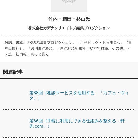
竹内・箱田・杉山氏
株式会社カデナクリエイト／編集プロダクション
雑誌、書籍、PR誌の編集プロダクション。『月刊ビッグ・トゥモロウ』（青
春出版社）、『週刊東洋経済』（東洋経済新報社）などで執筆。その他、Ｐ
Ｒ誌、社内報…もっと見る
関連記事
第68回（相談サービスを活用する 「カフェ・ヴィ
タ」）
第66回（手軽に利用にできる仕組みを整える 軒
先.com」）