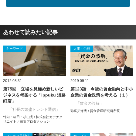
あわせて読みたい記事
キーワード
人事・労務
2012.08.31
2019.09.11
第75回 立場を見極め新しいビ
第123話 今後の賃金動向と中小
ジネスを考案する「ippuku 淡路
企業の賃金政策を考える（１）
町店」
「賃金の誤解」
「社長の繁盛トレンド通信」
弥富拓海氏 / 賃金管理研究所所長
竹内・箱田・杉山氏 / 株式会社カデナク
リエイト／編集プロダクション