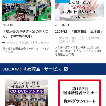
ビジネス見聞録
サービス
2023.10.6
2018.07.11
「展示会の見せ方・次の見どこ
120軒目 「東京和食 五十嵐」
ろ」（2023年10月）
大久保一彦の“流行る”お店の仕
組みづくり
ビジネス見聞録 経営ニュース
大久保一彦氏 / 日本の将来のために創
日本経営合理化協会オーディオ・ヴィジ
業・第二創業・イノベーションを支援す
ュアル局
る有限会社 代表
JMCAおすすめ商品・サービス
open_in_new