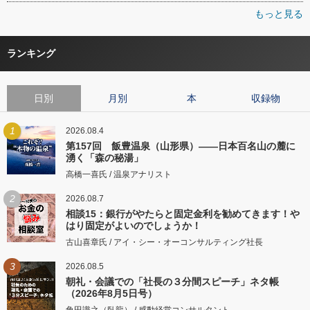
もっと見る
ランキング
日別
月別
本
収録物
1
2026.08.4
第157回 飯豊温泉（山形県）――日本百名山の麓に
湧く「森の秘湯」
高橋一喜氏 / 温泉アナリスト
2
2026.08.7
相談15：銀行がやたらと固定金利を勧めてきます！や
はり固定がよいのでしょうか！
古山喜章氏 / アイ・シー・オーコンサルティング社長
3
2026.08.5
朝礼・会議での「社長の３分間スピーチ」ネタ帳
（2026年8月5日号）