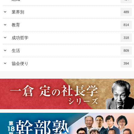
keyboard_arrow_down
業界別
489
keyboard_arrow_down
教育
814
keyboard_arrow_down
成功哲学
318
keyboard_arrow_down
生活
809
keyboard_arrow_down
協会便り
394