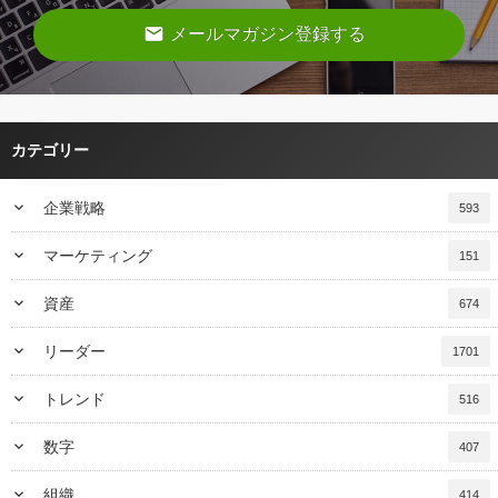
email
メールマガジン登録する
カテゴリー
keyboard_arrow_down
企業戦略
593
keyboard_arrow_down
マーケティング
151
keyboard_arrow_down
資産
674
keyboard_arrow_down
リーダー
1701
keyboard_arrow_down
トレンド
516
keyboard_arrow_down
数字
407
keyboard_arrow_down
組織
414