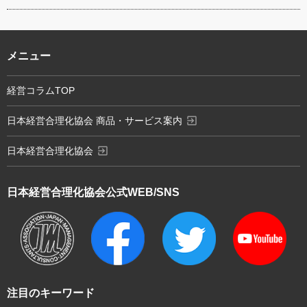
メニュー
経営コラムTOP
exit_to_app
日本経営合理化協会 商品・サービス案内
exit_to_app
日本経営合理化協会
日本経営合理化協会
公式WEB/SNS
注目のキーワード