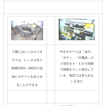
２階にはレンタルジオ
中古Ｎゲージは「走行」
「ボディ」「付属品」の
ラマも。レンタル代１
３項目をＡ～Ｅの５段階
時間525円～945円で自
で状態をランク表示して
いる。他店では見られな
由にＮゲージを走らせ
い工夫だ
ることができる