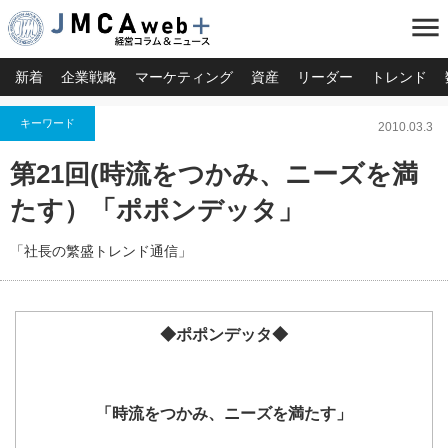
menu
新着
企業戦略
マーケティング
資産
リーダー
トレンド
キーワード
2010.03.3
第21回(時流をつかみ、ニーズを満
たす）「ポポンデッタ」
「社長の繁盛トレンド通信」
◆ポポンデッタ◆
「時流をつかみ、ニーズを満たす」