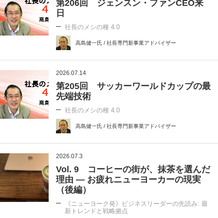
第206回 ジェンスン・ファンCEO来
日
社長のメシの種 4.0
高島健一氏 / 社長専門新事業アドバイザー
2026.07.14
第205回 サッカーワールドカップの最
先端技術
社長のメシの種 4.0
高島健一氏 / 社長専門新事業アドバイザー
2026.07.3
Vol. 9 コーヒーの街が、抹茶を選んだ
理由 ― お疲れニューヨーカーの現実
（後編）
《ニューヨーク発》ビジネスリーダーの先読み: 最
新トレンドと戦略拠点