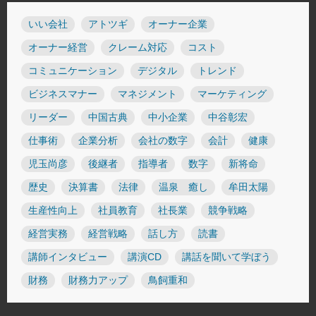
いい会社
アトツギ
オーナー企業
オーナー経営
クレーム対応
コスト
コミュニケーション
デジタル
トレンド
ビジネスマナー
マネジメント
マーケティング
リーダー
中国古典
中小企業
中谷彰宏
仕事術
企業分析
会社の数字
会計
健康
児玉尚彦
後継者
指導者
数字
新将命
歴史
決算書
法律
温泉 癒し
牟田太陽
生産性向上
社員教育
社長業
競争戦略
経営実務
経営戦略
話し方
読書
講師インタビュー
講演CD
講話を聞いて学ぼう
財務
財務力アップ
鳥飼重和