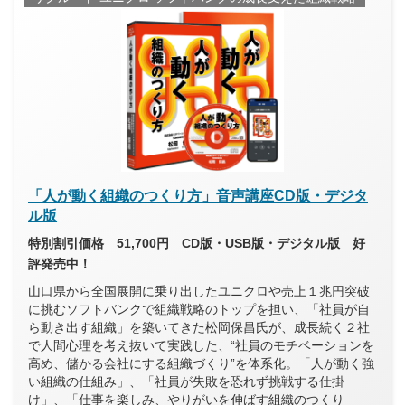
「人が動く組織のつくり方」音声講座CD版・デジタ
ル版
特別割引価格 51,700円 CD版・USB版・デジタル版 好
評発売中！
山口県から全国展開に乗り出したユニクロや売上１兆円突破
に挑むソフトバンクで組織戦略のトップを担い、「社員が自
ら動き出す組織」を築いてきた松岡保昌氏が、成長続く２社
で人間心理を考え抜いて実践した、“社員のモチベーションを
高め、儲かる会社にする組織づくり”を体系化。「人が動く強
い組織の仕組み」、「社員が失敗を恐れず挑戦する仕掛
け」、「仕事を楽しみ、やりがいを伸ばす組織のつくり