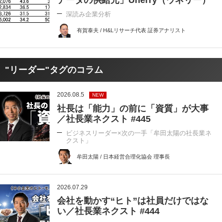
データの供給元」Unerry（ウネリー）
深読み企業分析
有賀泰夫 / H&Lリサーチ代表 証券アナリスト
"リーダー"タグのコラム
2026.08.5
NEW
社長は「能力」の前に「資質」が大事
／社長業ネクスト #445
ビジネスリーダー×次の一手「牟田太陽の社長業ネ
クスト」
牟田太陽 / 日本経営合理化協会 理事長
2026.07.29
会社を動かす“ヒト”は社員だけではな
い／社長業ネクスト #444