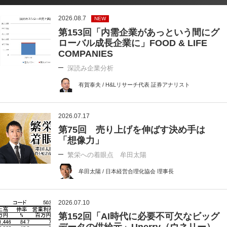
2026.08.7
NEW
第153回「内需企業があっという間にグ
ローバル成長企業に」FOOD & LIFE
COMPANIES
深読み企業分析
有賀泰夫 / H&Lリサーチ代表 証券アナリスト
2026.07.17
第75回 売り上げを伸ばす決め手は
「想像力」
繁栄への着眼点 牟田太陽
牟田太陽 / 日本経営合理化協会 理事長
2026.07.10
第152回「AI時代に必要不可欠なビッグ