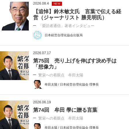
2026.08.4
NEW
【追悼】鈴木敏文氏 言葉で伝える経
営（ジャーナリスト 勝見明氏）
「愛読者通信」著者インタビュー
日本経営合理化協会出版局
2026.07.17
第75回 売り上げを伸ばす決め手は
「想像力」
繁栄への着眼点 牟田太陽
牟田太陽 / 日本経営合理化協会 理事長
2026.06.19
第74回 牟田 學に贈る言葉
繁栄への着眼点 牟田太陽
牟田太陽 / 日本経営合理化協会 理事長