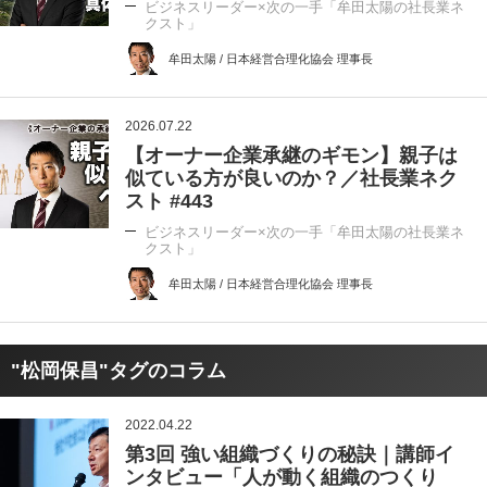
ビジネスリーダー×次の一手「牟田太陽の社長業ネ
クスト」
牟田太陽 / 日本経営合理化協会 理事長
2026.07.22
【オーナー企業承継のギモン】親子は
似ている方が良いのか？／社長業ネク
スト #443
ビジネスリーダー×次の一手「牟田太陽の社長業ネ
クスト」
牟田太陽 / 日本経営合理化協会 理事長
"松岡保昌"タグのコラム
2022.04.22
第3回 強い組織づくりの秘訣｜講師イ
ンタビュー「人が動く組織のつくり