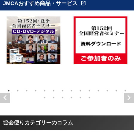
JMCAおすすめ商品・サービス
open_in_new
協会便りカテゴリーのコラム