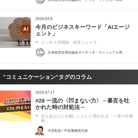
2026.04.8
今月のビジネスキーワード「AIエージ
ェント」
ビジネス見聞録 経営ニュース
日本経営合理化協会オーディオ・ヴィジュアル局
"コミュニケーション"タグのコラム
2026.07.17
#28 一流の〈凹まない力〉－暴言を吐
かれた時の対処法－
次もあなたにお願いしたいと思われる「一流の仕事
術」
中谷彰宏 / 中谷事務所代表