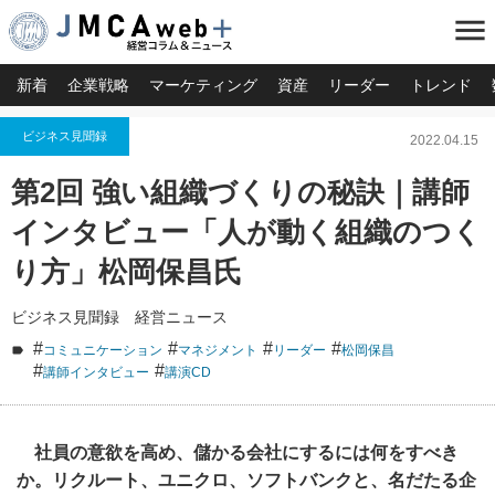
menu
新着
企業戦略
マーケティング
資産
リーダー
トレンド
ビジネス見聞録
2022.04.15
第2回 強い組織づくりの秘訣｜講師
インタビュー「人が動く組織のつく
り方」松岡保昌氏
ビジネス見聞録 経営ニュース
#
#
#
#
コミュニケーション
マネジメント
リーダー
松岡保昌
#
#
講師インタビュー
講演CD
社員の意欲を高め、儲かる会社にするには何をすべき
か。
リクルート、ユニクロ、ソフトバンクと、名だたる企