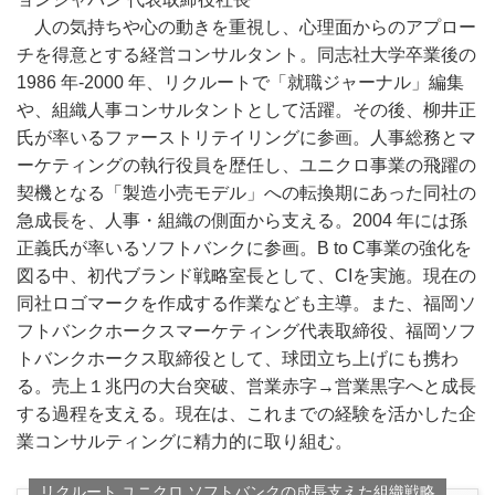
人の気持ちや心の動きを重視し、心理面からのアプロー
チを得意とする経営コンサルタント。同志社大学卒業後の
1986 年‐2000 年、リクルートで「就職ジャーナル」編集
や、組織人事コンサルタントとして活躍。その後、柳井正
氏が率いるファーストリテイリングに参画。人事総務とマ
ーケティングの執行役員を歴任し、ユニクロ事業の飛躍の
契機となる「製造小売モデル」への転換期にあった同社の
急成長を、人事・組織の側面から支える。2004 年には孫
正義氏が率いるソフトバンクに参画。B to C事業の強化を
図る中、初代ブランド戦略室長として、CIを実施。現在の
同社ロゴマークを作成する作業なども主導。また、福岡ソ
フトバンクホークスマーケティング代表取締役、福岡ソフ
トバンクホークス取締役として、球団立ち上げにも携わ
る。売上１兆円の大台突破、営業赤字→営業黒字へと成長
する過程を支える。現在は、これまでの経験を活かした企
業コンサルティングに精力的に取り組む。
リクルート ユニクロ ソフトバンクの成長支えた組織戦略