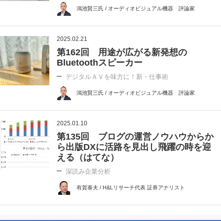
鴻池賢三氏 / オーディオビジュアル機器 評論家
2025.02.21
第162回 用途が広がる新発想の
Bluetoothスピーカー
デジタルＡＶを味方に！新・仕事術
鴻池賢三氏 / オーディオビジュアル機器 評論家
2025.01.10
第135回 ブログの運営ノウハウからか
ら出版DXに活路を見出し飛躍の時を迎
える（はてな）
深読み企業分析
有賀泰夫 / H&Lリサーチ代表 証券アナリスト