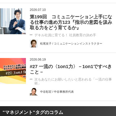
2026.07.10
第199回 コミュニケーション上手にな
る仕事の進め方123『指示の意図を汲み
取る力をどう育てるか』
デキル社員に育てる！ 社員教育の決め手
松尾友子 / コミュニケーションインストラクター
2026.06.19
#27 一流の〈1on1力〉－1on1ですべき
こと－
次もあなたにお願いしたいと思われる「一流の仕事
術」
中谷彰宏 / 中谷事務所代表
"マネジメント"タグのコラム