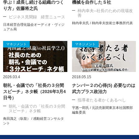
学ぶ！成長し続ける組織のつく
機械を自作したＳ社
り方」佐藤将之氏
柿内幸夫─社長のための現場改
善
ビジネス見聞録 経営ニュース
柿内幸夫氏 / 柿内幸夫技術士事務所代表
日本経営合理化協会オーディオ・ヴィジ
ュアル局
マネジメント
マネジメント
2026.03.4
2018.05.15
朝礼・会議での「社長の３分間
ナンバー２の心得(5) 必要なのは
スピーチ」ネタ帳（2026年3月4
武力プラス政治力
日号）
指導者たる者かくあるべし
朝礼・会議での「社長の３分間
宇惠一郎氏 / 元読売新聞東京本社国際部
スピーチ」ネタ帳
編集委員
角田識之（臥龍） / 感動経営コンサルタ
ント