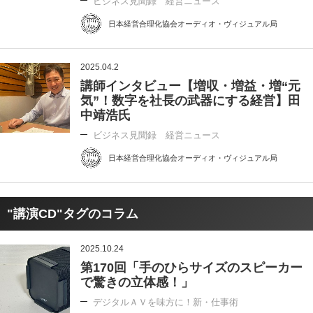
ビジネス見聞録 経営ニュース
日本経営合理化協会オーディオ・ヴィジュアル局
2025.04.2
講師インタビュー【増収・増益・増“元
気”！数字を社長の武器にする経営】田
中靖浩氏
ビジネス見聞録 経営ニュース
日本経営合理化協会オーディオ・ヴィジュアル局
"講演CD"タグのコラム
2025.10.24
第170回「手のひらサイズのスピーカー
で驚きの立体感！」
デジタルＡＶを味方に！新・仕事術