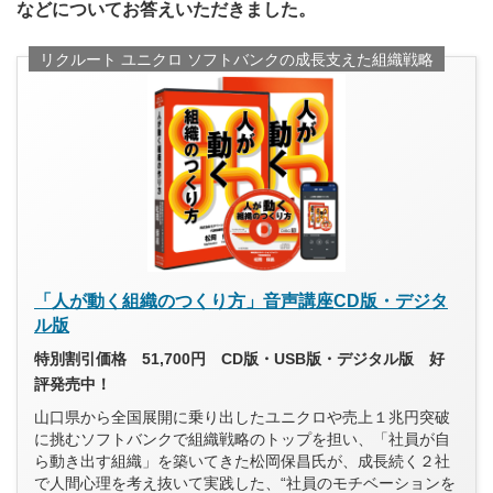
などについてお答えいただきました。
リクルート ユニクロ ソフトバンクの成長支えた組織戦略
「人が動く組織のつくり方」音声講座CD版・デジタ
ル版
特別割引価格 51,700円 CD版・USB版・デジタル版 好
評発売中！
山口県から全国展開に乗り出したユニクロや売上１兆円突破
に挑むソフトバンクで組織戦略のトップを担い、「社員が自
ら動き出す組織」を築いてきた松岡保昌氏が、成長続く２社
で人間心理を考え抜いて実践した、“社員のモチベーションを