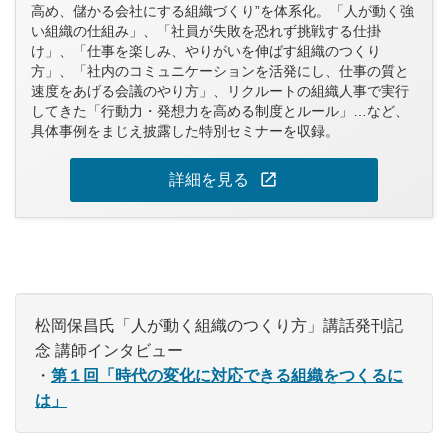
高め、儲かる会社にする組織づくり”を体系化。「人が動く強
い組織の仕組み」、「社員が失敗を恐れず挑戦する仕掛
け」、「仕事を楽しみ、やりがいを伸ばす組織のつくり
方」、「社内のコミュニケーションを活発にし、仕事の質と
速度をあげる会議のやり方」、リクルートの組織人事で実行
してきた「行動力・発想力を高める制度とルール」…など、
具体事例をまじえ披露した特別セミナーを収録。
open_in_new
詳細を見る
松岡保昌氏「人が動く組織のつくり方」講話発刊記
念 講師インタビュー
・
第１回「時代の変化に対応できる組織をつくるに
は」