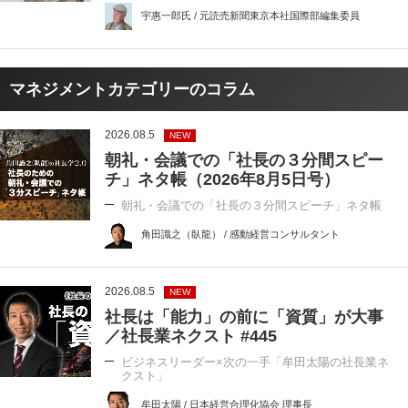
宇惠一郎氏 / 元読売新聞東京本社国際部編集委員
マネジメントカテゴリーのコラム
2026.08.5
NEW
朝礼・会議での「社長の３分間スピー
チ」ネタ帳（2026年8月5日号）
朝礼・会議での「社長の３分間スピーチ」ネタ帳
角田識之（臥龍） / 感動経営コンサルタント
2026.08.5
NEW
社長は「能力」の前に「資質」が大事
／社長業ネクスト #445
ビジネスリーダー×次の一手「牟田太陽の社長業ネ
クスト」
牟田太陽 / 日本経営合理化協会 理事長