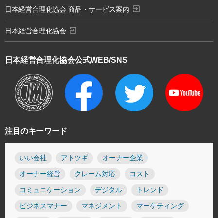
exit_to_app
日本経営合理化協会 商品・サービス案内
exit_to_app
日本経営合理化協会
日本経営合理化協会
公式WEB/SNS
注目のキーワード
いい会社
アトツギ
オーナー企業
オーナー経営
クレーム対応
コスト
コミュニケーション
デジタル
トレンド
ビジネスマナー
マネジメント
マーケティング