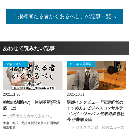
「指導者たる者かくあるべし」の記事一覧へ
あわせて読みたい記事
マネジメント
ビジネス見聞録
2021.11.30
2025.10.31
挑戦の決断(47) 体制革新(平清
講師インタビュー「安定経営の
盛 上)
すすめ方」ビジネスコンサルテ
ィング・ジャパン 代表取締役社
指導者たる者かくあるべし
長 伊藤敏克氏
宇惠一郎氏 / 元読売新聞東京本社国際部
ビジネス見聞録 経営ニュース
編集委員