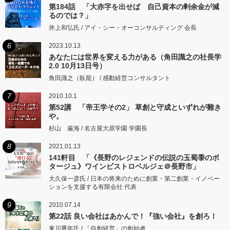
第184話 「大赤字を出せば 自己資本の剰余金が減
るのでは？」
井上和弘氏 / アイ・シー・オーコンサルティング 会長
6
2023.10.13
あなたには世界を変える力がある（角田識之の社長学
2.0 10月13日号）
角田識之（臥龍） / 感動経営コンサルタント
7
2010.10.1
第52講 「帝王学その2」 草創と守成といずれが難き
や。
杉山 厳海 / 名古屋大原学園 学園長
8
2021.01.13
141軒目 「《長野のレジェンドの伝説の玉蜀黍のポ
タージュ》ワインビストロベルジェ＠長野市」
大久保一彦氏 / 日本の将来のために創業・第二創業・イノベー
ションを支援する有限会社 代表
9
2010.07.14
第22話 良い会社はあかんで！『強い会社』を創ろ！
東川鷹年氏 / 「自創経営」の創始者