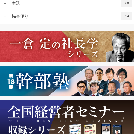
keyboard_arrow_down
生活
809
keyboard_arrow_down
協会便り
394