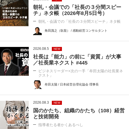
朝礼・会議での「社長の３分間スピー
チ」ネタ帳（2026年8月5日号）
朝礼・会議での「社長の３分間スピーチ」ネタ帳
角田識之（臥龍） / 感動経営コンサルタント
2026.08.5
NEW
社長は「能力」の前に「資質」が大事
／社長業ネクスト #445
ビジネスリーダー×次の一手「牟田太陽の社長業ネ
クスト」
牟田太陽 / 日本経営合理化協会 理事長
2026.08.3
NEW
国のかたち、組織のかたち（108）経営
と技術開発
指導者たる者かくあるべし