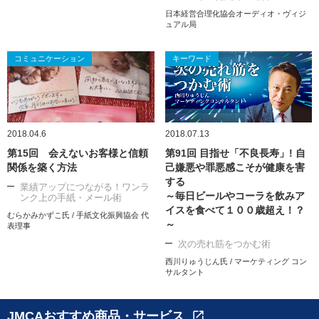
日本経営合理化協会オーディオ・ヴィジ
ュアル局
コミュニケーション
キーワード
2018.04.6
2018.07.13
第15回 会えないお客様と信頼
第91回 目指せ「不良長寿」! 自
関係を築く方法
己嫌悪や罪悪感こそが健康を害
する
業績アップにつながる！ワンラ
～毎日ビールやコーラを飲みア
ンク上の手紙・メール術
イスを食べて１００歳超え！？
むらかみかずこ氏 / 手紙文化振興協会 代
～
表理事
次の売れ筋をつかむ術
西川りゅうじん氏 / マーケティング コン
サルタント
JMCAおすすめ商品・サービス
open_in_new