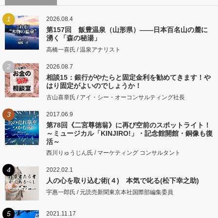
1
2026.08.4
第157回 飯豊温泉（山形県）――日本百名山の麓に
湧く「森の秘湯」
高橋一喜氏 / 温泉アナリスト
2
2026.08.7
相談15：銀行がやたらと固定金利を勧めてきます！や
はり固定がよいのでしょうか！
古山喜章氏 / アイ・シー・オーコンサルティング社長
3
2017.06.9
第78回《二宮尊徳翁》に再び空前のスポットライト！
～ミュージカル「KINJIRO!」・記念館開館・銅像も復
活～
西川りゅうじん氏 / マーケティング コンサルタント
4
2022.02.1
人の心を取り込む術(４) 本気で叱る(松下幸之助)
宇惠一郎氏 / 元読売新聞東京本社国際部編集委員
5
2021.11.17