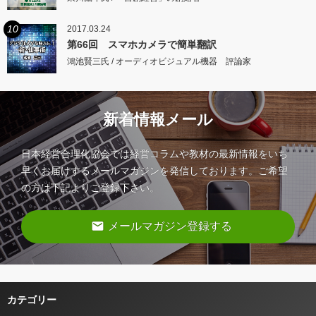
10
2017.03.24
第66回 スマホカメラで簡単翻訳
鴻池賢三氏 / オーディオビジュアル機器 評論家
新着情報メール
日本経営合理化協会では経営コラムや教材の最新情報をいち
早くお届けするメールマガジンを発信しております。ご希望
の方は下記よりご登録下さい。
email
メールマガジン登録する
カテゴリー