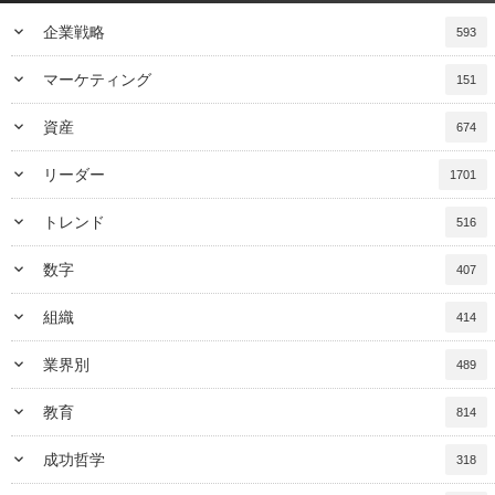
keyboard_arrow_down
企業戦略
593
keyboard_arrow_down
マーケティング
151
keyboard_arrow_down
資産
674
keyboard_arrow_down
リーダー
1701
keyboard_arrow_down
トレンド
516
keyboard_arrow_down
数字
407
keyboard_arrow_down
組織
414
keyboard_arrow_down
業界別
489
keyboard_arrow_down
教育
814
keyboard_arrow_down
成功哲学
318