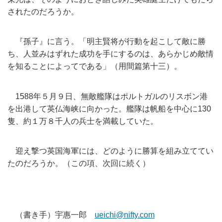
されたのだろうか。
『孫子』に言う。「明主賢将が行動を起こして敵に勝
ち、
人並みはずれた成功を手にするのは、
あらかじめ敵情
を知ることによってである」（用間篇第十三）。
1588年５月９日、
無敵艦隊はポルトガルのリスボン港
を出港して英仏海峡に向かった
。艦隊は帆船を中心に130
隻、
約１万８千人の兵士を満載していた。
迎え撃つ英国海軍には、
どのように勝算を組み立ててい
たのだろうか。（この項、次回に続く）
（書き手）宇惠一郎
ueichi@nifty.com