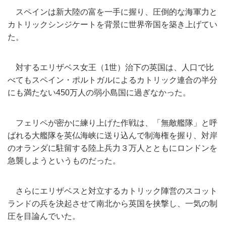
スペインは新大陸の富を一手に握り、
圧倒的な海軍力と
カトリックシンジケートを背景に世界帝国を築き
上げてい
た。
対するエリザベス女王（1世）治下の英国は、
人口で比
べてもスペイン・
ポルトガルによるカトリック連合の半分
にも満たない450万人の
弱小島国に過ぎなかった。
フェリペが密かに練り上げた作戦は、「無敵艦隊」
と呼
ばれる大艦隊を英仏海峡に送り込んで制海権を握り、
対岸
のオランダに駐留する陸上兵力３万人とともにロンドンを
急襲しよう
というものだった。
さらにエリザベスと対立するカトリック陣営のスコット
ランドの兵
を決起させて南北から英国を挟撃し、一気の制
圧を目論んでいた。