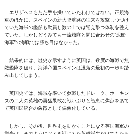
エリザベスもただ手を拱いていたわけではない。
正規海
軍のほかに、
スペインの新大陸航路の往来を攻撃しつづけ
ていた海賊の艦船も動
員し数の上では迎え撃つ体制を整え
ていた。
しかしどうみても一流艦隊と間に合わせの“泥船
海軍”
の海戦では勝ち目はなかった。
結果的には、歴史が示すように英国は、
数度の海戦で無
敵艦隊を破り、
海洋帝国スペインは没落の最初の一歩を踏
み出してしまう。
英国史では、海賊を率いて参戦したドレーク、
ホーキン
ズの二人の英雄の勇猛果敢な戦いぶりと智恵に焦点をあて
て英国民統合の象徴として偶像化している。
しかし、その後、世界史を動かすことになる英国海軍の
栄光は、
そのようにおとぎ話じみた英雄誕生だけでもたら