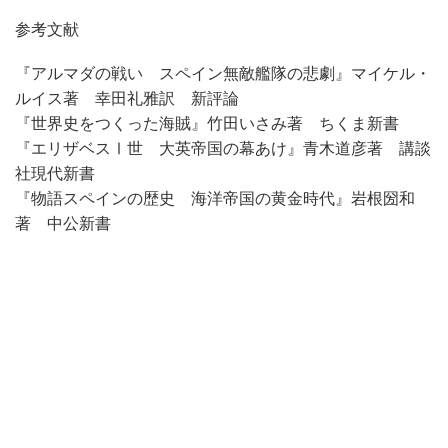
参考文献
『アルマダの戦い スペイン無敵艦隊の悲劇』マイケル・
ルイス著 幸田礼雅訳 新評論
『世界史をつくった海賊』竹田いさみ著 ちくま新書
『エリザベスⅠ世 大英帝国の幕あけ』青木道彦著 講談
社現代新書
『物語スペインの歴史 海洋帝国の黄金時代』岩根圀和
著 中公新書