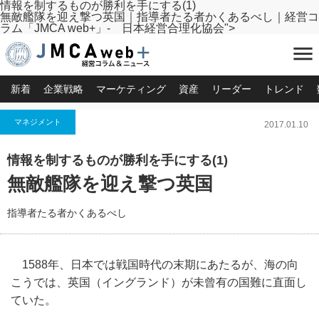
情報を制するものが勝利を手にする(1)
無敵艦隊を迎え撃つ英国｜指導者たる者かくあるべし｜経営コ
ラム「JMCA web+」- 日本経営合理化協会">
menu
新着
企業戦略
マーケティング
資産
リーダー
トレンド
マネジメント
2017.01.10
情報を制するものが勝利を手にする(1)
無敵艦隊を迎え撃つ英国
指導者たる者かくあるべし
1588年、日本では戦国時代の末期にあたるが、
海の向
こうでは、英国（イングランド）
が未曾有の国難に直面し
ていた。