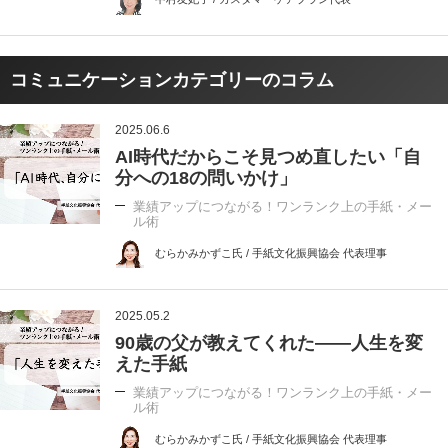
コミュニケーションカテゴリーのコラム
2025.06.6
AI時代だからこそ見つめ直したい「自
分への18の問いかけ」
業績アップにつながる！ワンランク上の手紙・メー
ル術
むらかみかずこ氏 / 手紙文化振興協会 代表理事
2025.05.2
90歳の父が教えてくれた――人生を変
えた手紙
業績アップにつながる！ワンランク上の手紙・メー
ル術
むらかみかずこ氏 / 手紙文化振興協会 代表理事