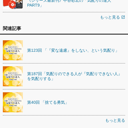
《シリーズ最新刊》中谷彰宏の「気配りの達人
PART9」
もっと見る
open_in_new
関連記事
第123回 「『変な遠慮』をしない、という気配り」
第187回「気配りのできる人が『気配りできない人』
を気配りする」
第40回 「捨てる勇気」
もっと見る