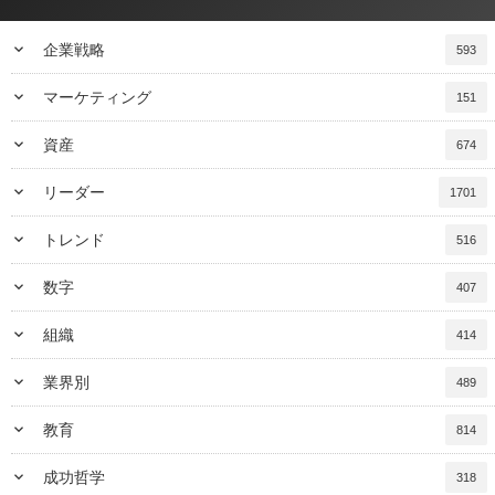
keyboard_arrow_down
企業戦略
593
keyboard_arrow_down
マーケティング
151
keyboard_arrow_down
資産
674
keyboard_arrow_down
リーダー
1701
keyboard_arrow_down
トレンド
516
keyboard_arrow_down
数字
407
keyboard_arrow_down
組織
414
keyboard_arrow_down
業界別
489
keyboard_arrow_down
教育
814
keyboard_arrow_down
成功哲学
318