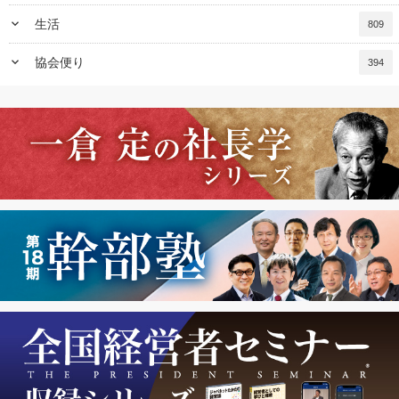
keyboard_arrow_down
生活
809
keyboard_arrow_down
協会便り
394