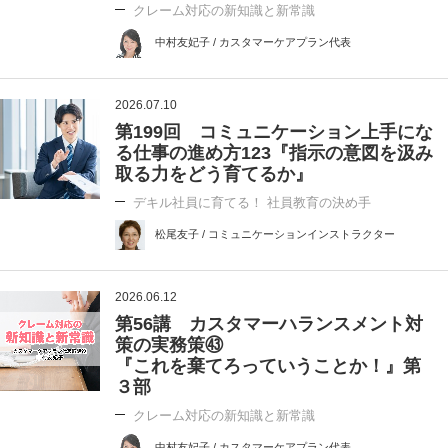
クレーム対応の新知識と新常識
中村友妃子 / カスタマーケアプラン代表
2026.07.10
第199回 コミュニケーション上手にな
る仕事の進め方123『指示の意図を汲み
取る力をどう育てるか』
デキル社員に育てる！ 社員教育の決め手
松尾友子 / コミュニケーションインストラクター
2026.06.12
第56講 カスタマーハランスメント対
策の実務策㊸
『これを棄てろっていうことか！』第
３部
クレーム対応の新知識と新常識
中村友妃子 / カスタマーケアプラン代表