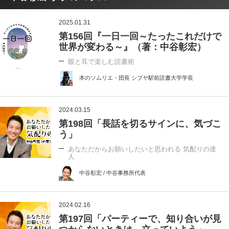
2025.01.31
第156回『一日一回～たったこれだけで
世界が変わる～』（著：中谷彰宏）
眼と耳で楽しむ読書術
本のソムリエ・団長 シブヤ駅前読書大学学長
2024.03.15
第198回「長話を切るサインに、気づこ
う」
あなただからお願いしたいと思われる 気配りの達
人
中谷彰宏 / 中谷事務所代表
2024.02.16
第197回「パーティーで、知り合いが見