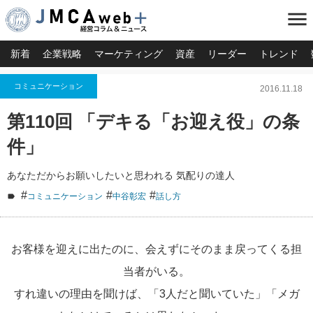
menu
新着
企業戦略
マーケティング
資産
リーダー
トレンド
コミュニケーション
2016.11.18
第110回 「デキる「お迎え役」の条
件」
あなただからお願いしたいと思われる 気配りの達人
#
#
#
コミュニケーション
中谷彰宏
話し方
お客様を迎えに出たのに、会えずにそのまま戻ってくる担
当者がいる。
すれ違いの理由を聞けば、「3人だと聞いていた」「メガ