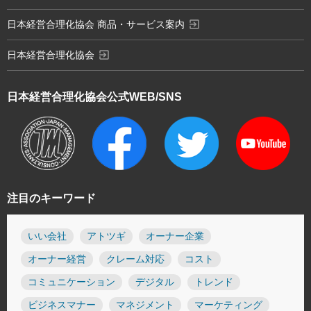
exit_to_app
日本経営合理化協会 商品・サービス案内
exit_to_app
日本経営合理化協会
日本経営合理化協会
公式WEB/SNS
注目のキーワード
いい会社
アトツギ
オーナー企業
オーナー経営
クレーム対応
コスト
コミュニケーション
デジタル
トレンド
ビジネスマナー
マネジメント
マーケティング