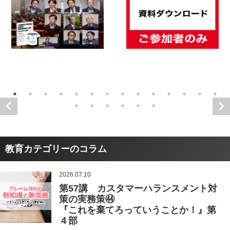
教育カテゴリーのコラム
2026.07.10
第57講 カスタマーハランスメント対
策の実務策㊹
『これを棄てろっていうことか！』第
４部