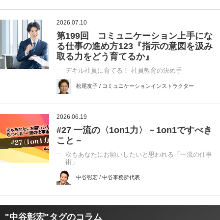
2026.07.10
第199回 コミュニケーション上手にな
る仕事の進め方123『指示の意図を汲み
取る力をどう育てるか』
デキル社員に育てる！ 社員教育の決め手
松尾友子 / コミュニケーションインストラクター
2026.06.19
#27 一流の〈1on1力〉－1on1ですべき
こと－
次もあなたにお願いしたいと思われる「一流の仕事
術」
中谷彰宏 / 中谷事務所代表
"中谷彰宏"タグのコラム