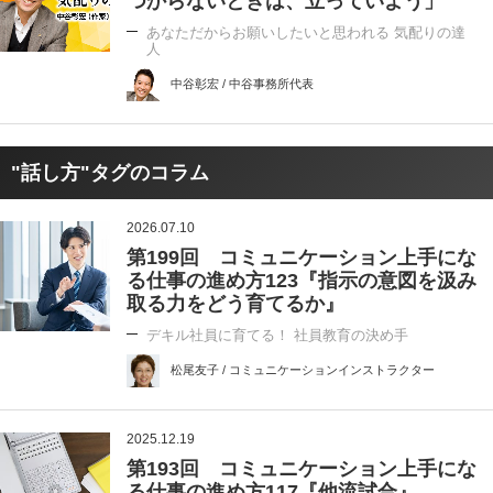
つからないときは、立っていよう」
あなただからお願いしたいと思われる 気配りの達
人
中谷彰宏 / 中谷事務所代表
"話し方"タグのコラム
2026.07.10
第199回 コミュニケーション上手にな
る仕事の進め方123『指示の意図を汲み
取る力をどう育てるか』
デキル社員に育てる！ 社員教育の決め手
松尾友子 / コミュニケーションインストラクター
2025.12.19
第193回 コミュニケーション上手にな
る仕事の進め方117『他流試合』