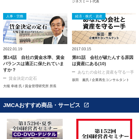
ジネスミート代表
人事・労務
経済・株式・資産
2022.01.19
2017.03.15
第14話 自社の賃金水準、賃金
第81話 会社が破たんする原因
バランスは適正に保たれていま
は資産にある(10)
すか？
あなたの会社と資産を守る一手
賃金決定の定石
坂田 薫氏 / 企業再生コンサルタント
大槻 幸雄 氏 / 賃金管理研究所 所長
JMCAおすすめ商品・サービス
open_in_new