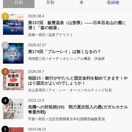
日別
月別
本
収録物
1
2026.08.4
第157回 飯豊温泉（山形県）――日本百名山の麓に
湧く「森の秘湯」
高橋一喜氏 / 温泉アナリスト
2
2026.02.27
第174回「ブルーレイ」は無くなるの？
鴻池賢三氏 / オーディオビジュアル機器 評論家
3
2026.08.7
相談15：銀行がやたらと固定金利を勧めてきます！や
はり固定がよいのでしょうか！
古山喜章氏 / アイ・シー・オーコンサルティング社長
4
2023.12.5
危機への対処術(30) 戦力逐次投入の愚(ガダルカナル
奪還作戦)
宇惠一郎氏 / 元読売新聞東京本社国際部編集委員
5
2015.08.21