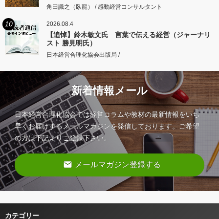
角田識之（臥龍） / 感動経営コンサルタント
10
2026.08.4
【追悼】鈴木敏文氏 言葉で伝える経営（ジャーナリ
スト 勝見明氏）
日本経営合理化協会出版局 /
新着情報メール
日本経営合理化協会では経営コラムや教材の最新情報をいち
早くお届けするメールマガジンを発信しております。ご希望
の方は下記よりご登録下さい。
email
メールマガジン登録する
カテゴリー