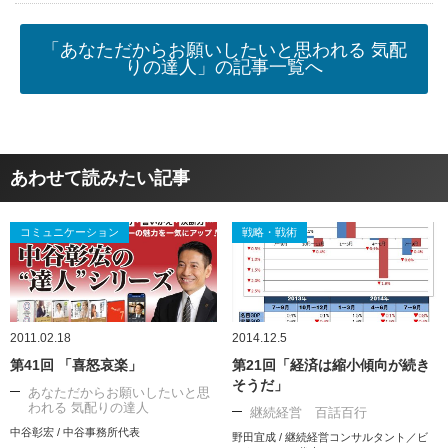
「あなただからお願いしたいと思われる 気配
りの達人」の記事一覧へ
あわせて読みたい記事
コミュニケーション
戦略・戦術
2011.02.18
2014.12.5
第41回 「喜怒哀楽」
第21回「経済は縮小傾向が続き
そうだ」
あなただからお願いしたいと思
われる 気配りの達人
継続経営 百話百行
中谷彰宏 / 中谷事務所代表
野田宜成 / 継続経営コンサルタント／ビ