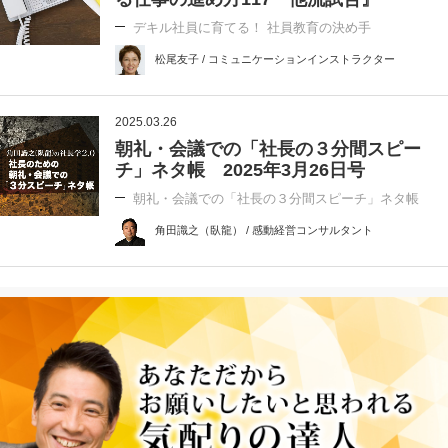
デキル社員に育てる！ 社員教育の決め手
松尾友子 / コミュニケーションインストラクター
2025.03.26
朝礼・会議での「社長の３分間スピー
チ」ネタ帳 2025年3月26日号
朝礼・会議での「社長の３分間スピーチ」ネタ帳
角田識之（臥龍） / 感動経営コンサルタント