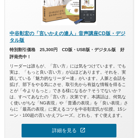
中谷彰宏の「言いかえの達人」音声講座CD版・デジ
タル版
特別割引価格 25,300円 CD版・USB版・デジタル版 好
評発売中！
リーダーは誰もが、「言い方」には気をつけています。でも
実は、「もっと良い言い方」が山ほどあります。それを、実
践している「魅力的なリーダー達」がいます。人脈と会話を
拡げ、部下をやる気にさせ、取引先から有益な情報を得るこ
とが「今よりもっと」できる様になるか？そうでないか？
は、すべてあなたの「言い方」次第です。本講話は、何気な
く使いがちな「NG表現」や「普通の表現」を「良い表現」さ
らに「最高の表現」に変えるコツを中谷彰宏氏が伝授。15シ
ーン・100超の言いかえフレーズ。どれも、すぐ使えます。
open_in_new
詳細を見る