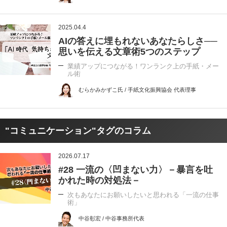
2025.04.4
AIの答えに埋もれないあなたらしさ──
思いを伝える文章術5つのステップ
業績アップにつながる！ワンランク上の手紙・メー
ル術
むらかみかずこ氏 / 手紙文化振興協会 代表理事
"コミュニケーション"タグのコラム
2026.07.17
#28 一流の〈凹まない力〉－暴言を吐
かれた時の対処法－
次もあなたにお願いしたいと思われる「一流の仕事
術」
中谷彰宏 / 中谷事務所代表