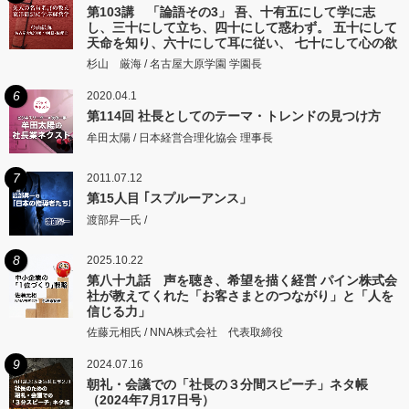
第103講 「論語その3」 吾、十有五にして学に志
し、三十にして立ち、四十にして惑わず。 五十にして
天命を知り、六十にして耳に従い、 七十にして心の欲
するところに従いて矩をこえず。
杉山 厳海 / 名古屋大原学園 学園長
6
2020.04.1
第114回 社長としてのテーマ・トレンドの見つけ方
牟田太陽 / 日本経営合理化協会 理事長
7
2011.07.12
第15人目 ｢スプルーアンス」
渡部昇一氏 /
8
2025.10.22
第八十九話 声を聴き、希望を描く経営 パイン株式会
社が教えてくれた「お客さまとのつながり」と「人を
信じる力」
佐藤元相氏 / NNA株式会社 代表取締役
9
2024.07.16
朝礼・会議での「社長の３分間スピーチ」ネタ帳
（2024年7月17日号）