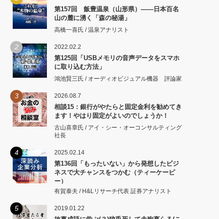
第157回 飯豊温泉（山形県）――日本百名
山の麓に湧く「森の秘湯」
高橋一喜氏 / 温泉アナリスト
2
2022.02.2
第125回「USBメモリの音声データをスマホ
に取り込む方法」
鴻池賢三氏 / オーディオビジュアル機器 評論家
3
2026.08.7
相談15：銀行がやたらと固定金利を勧めてき
ます！やはり固定がよいのでしょうか！
古山喜章氏 / アイ・シー・オーコンサルティング
社長
4
2025.02.14
第136回「もったいない」から発想したビジ
ネスで大チャンスをつかむ（ティーケーピ
ー）
有賀泰夫 / H&Lリサーチ代表 証券アナリスト
5
2019.01.22