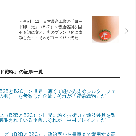
＜事例―11 日本農産工業の「ヨー
ド卵・光」（B2C）＞普通名詞を固
有名詞に変え、卵のブランド化に成
功した・・それがヨード卵・光だ
ンド戦略」の記事一覧
B2BとB2C）＞世界一薄くて軽い先染めシルク「フェ
精の羽）」を考案した企業…それが「齋栄織物」だ
ス（B2BとB2C）＞世界に誇る技術力で義肢装具を製
感謝されている企業…それが「中村ブレイス」だ
ーズ（B2BとB2C）＞政治家から皇室まで愛用する高