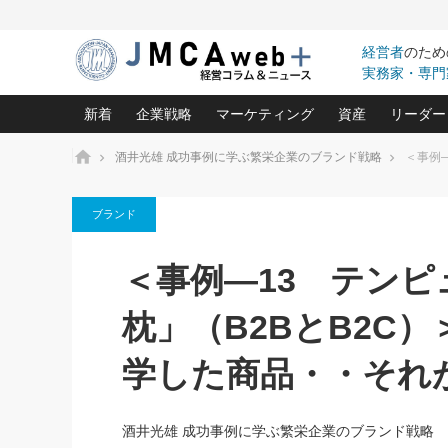
経営者
のため
実務家・専門
新着
企業戦略
マーケティング
資産
リーダー
ホーム
酒井光雄 成功事例に学ぶ繁栄企業のブランド戦略
＜事例
中小企業の「１位づくり」戦略(96)
ネット戦略成功の秘訣 圧倒的に儲か
あなたの会社と資
オンリ
ブランド
利益を最大化する「業務改善」横田尚哉氏(5)
ビジネスを一瞬で制する！一流グロ
どうなる金融業界
ビジネ
る“社長の戦略印象リスクマネジメント
(446)
強い会社を築く ビジネス・クリニック(240)
中国経済の最新動
＜事例―13 テン
ロングセラーの玉手箱(9)
ピョー
2026.08.7
2026.08.7
日本レーザー「人を大切にしながら利益を上げ
事業承継の前に
相談15：銀行がやたらと固定金
第153回「内需企業があっと
(3)
大復活＆快進撃！ユニバーサルスタ
きたいコト(12)
指導者た
枕」（B2BとB2C
利を勧めてきます！やはり固定
う間にグローバル成長企業に
は(5)
がよいのでしょうか！
FOOD & LIFE COMPANIES
武器としてのM&A入門(3)
会社と社長のため
朝礼・
学した商品・・それ
最高の自分を表現する 成功イメージ戦
社長のための“儲かる通販”戦略視点(151)
深読み企業分析(1
楠木建の
酒井光雄 成功事例に学ぶ繁栄企業の
継続経営 百話百行(85)
次もあ
酒井光雄 成功事例に学ぶ繁栄企業のブランド戦略
野田久美子 香港ビジネス成功法(10)
社長の口