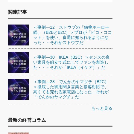
関連記事
＜事例―12 ストウブの「鋳物ホーロー
鍋」（B2BとB2C）＞プロが「ピコ・ココ
ット」を使い、食通に知られるようにな
った・・それがストウブだ
＜事例―30 IKEA（B2C）＞センスの良
い家具を組立て式にしてファンを創造し
た・・・それが「IKEA（イケア）」だ
＜事例―28 でんかのヤマグチ（B2C）
＞徹底した御用聞き営業と接客対応で、
高くても売れる家電店になった…それが
「でんかのヤマグチ」だ
もっと見る
最新の経営コラム