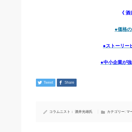
《 酒
●価格
●ストーリー
●中小企業が
Tweet
Share
コラムニスト：
酒井光雄氏
カテゴリー:
マ