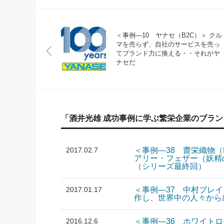
＜事例―10 ヤナセ（B2C）＞ クル
マを売らず、自社のサービスを売っ
てブランド力に換える・・それがヤ
ナセだ
「酒井光雄 成功事例に学ぶ繁栄企業のブラ
2017.02.7
＜事例―38 齋栄織物（
アリー・フェザー（妖
（シリーズ最終回）
2017.01.17
＜事例―37 中村ブレイ
作し、世界中の人々から
2016.12.6
＜事例―36 ホワイトロ