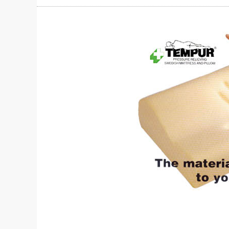
社長の右
酒井英之