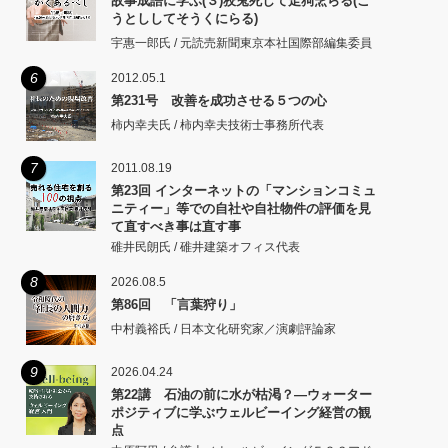
故事成語に学ぶ(３)狡兎死して走狗烹らる(こ
うとししてそうくにらる)
宇惠一郎氏 / 元読売新聞東京本社国際部編集委員
6
2012.05.1
第231号 改善を成功させる５つの心
柿内幸夫氏 / 柿内幸夫技術士事務所代表
7
2011.08.19
第23回 インターネットの「マンションコミュ
ニティー」等での自社や自社物件の評価を見
て直すべき事は直す事
碓井民朗氏 / 碓井建築オフィス代表
8
2026.08.5
第86回 「言葉狩り」
中村義裕氏 / 日本文化研究家／演劇評論家
9
2026.04.24
第22講 石油の前に水が枯渇？―ウォーター
ポジティブに学ぶウェルビーイング経営の観
点