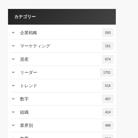
カテゴリー
keyboard_arrow_down
企業戦略
593
keyboard_arrow_down
マーケティング
151
keyboard_arrow_down
資産
674
keyboard_arrow_down
リーダー
1701
keyboard_arrow_down
トレンド
516
keyboard_arrow_down
数字
407
keyboard_arrow_down
組織
414
keyboard_arrow_down
業界別
489