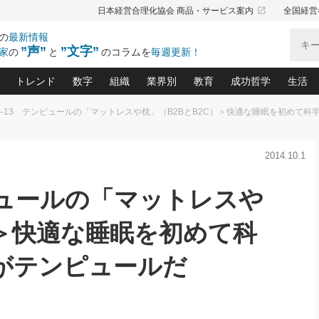
launch
日本経営合理化協会 商品・サービス案内
全国経営
の
最新情報
”声”
”文字”
家
の
と
のコラムを
毎週更新！
トレンド
数字
組織
業界別
教育
成功哲学
生活
―13 テンピュールの「マットレスや枕」（B2BとB2C）＞快適な睡眠を初めて科
る仕組みづくり講座(12)
産を守る一手(171)
ーワンで勝ち残る企業風土づくり(54)
《ニューヨーク発》ビジネスリーダーの先読み: 最新トレンド
オーナー社長の「お金の悩み相談室」(15)
「賃金の誤解」(135)
なぜ、トヨタ式で会社が伸びるのか？(
“出来る”管理職の条件(62)
中国哲学に学ぶ 不
おの
と戦略拠点(9)
(50)
2014.10.1
ーバル経営者は知ってい
(39)
スリーダー×次の一手「牟田太陽の社長業ネクスト」
おカネが残る決算書にするために、やっておきたいこと(
中小企業の新たな法律リスク(178)
売れる住宅を創る 100の視点(100)
あなただからお願いしたいと
令和時代の「社長の
”(9)
「社長の繁盛トレンド通信」(90)
デジ
向(204)
会社を守り抜くための緊急対策(100)
職場の生産性を下げるハラスメントの予防策(1
大久保一彦の“流行る”お店の仕組みづく
クレーム対応 実践マニュアル
先人の名句名言の教
ピュールの「マットレスや
トル・F・グジバチの『経営戦略の新常識』(12)
北村森の「今月のヒット商品」(109)
リーダ
2026.08.5
2
る経営」の極意
、決めておきたい、知っておきたい、やってお
強い決算書の会社はココが違う！(36)
賃金決定の定石(68)
柿内幸夫─社長のための現場改善(174
クレーム対応の新知識と新常
渡部昇一の「日本の
い
第109話 伝統的産品を21世紀
第
ジオジャパンの成功要因と
る者かくあるべし(635)
次の売れ筋をつかむ術(102)
ワイ
）＞快適な睡眠を初めて科
」
に生かし切る！
損益分岐点を下げる、Ｐ／Ｌ不況時代の新戦略(12)
顧客・社員・社会から支持される「ウェルビ
デキル社員に育てる！ 社員
経営に活かす“十八史
の資産管理講座(95)
会議での「社長の３分間スピーチ」ネタ帳(159)
社長のメシの種 4.0(206)
門」(23)
必読
2026.08.5
新・会計経営と実学(37)
東川鷹年の「中小企業の人育
がテンピュールだ
略(77)
53)
「経営知になる考え方」(57)
眼と耳
朝礼・会議での「社長の３分間
決算書の“見える化”術(12)
業績アップにつながる！ワン
スピーチ」ネタ帳（2026年8月5
ブランド戦略(39)
日号）
なたにお願いしたいと思われる「一流の仕事術」(28)
社長の
賢い社長の「経理財務の見どころ・勘どころ・ツッコ
欧米資産家に学ぶ二世教育(1
ぐせ経営哲学(100)
ろ」(149)
米国