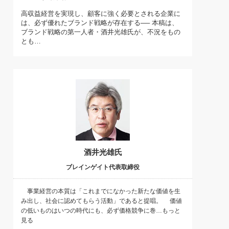
)
高収益経営を実現し、顧客に強く必要とされる企業に
喜の『これぞ！"本物の温泉"』(157)
は、必ず優れたブランド戦略が存在する── 本稿は、
ブランド戦略の第一人者・酒井光雄氏が、不況をもの
とも…
酒井光雄氏
ブレインゲイト代表取締役
事業経営の本質は「これまでになかった新たな価値を生
み出し、社会に認めてもらう活動」であると提唱。 価値
の低いものはいつの時代にも、必ず価格競争に巻…もっと
見る