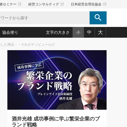
launch
launch
launch
者セミナー
経営コンサルティグ
日本経営合理化協会
search
大
中
協会便り
文字の大きさ
小
学した商品・・それがテンピュールだ
5)
況は会社守成の好機(38)
ころ心平の ──社長のための「か・ら・だマネジメント」
「愛読者通信」著者インタビュー(44)
34)
思われる 気配りの達人(127)
人間力の磨き方」(86)
ビジネス見聞録 経営ニュース(100)
タルＡＶを味方に！新・仕事術(180)
0)
り(210)
(92)
え 東洋思想に学ぶ経営学(132)
作間信司の経営無形庵(けいえいむぎょうあん)(166)
ー脳の鍛え方(32)
もっとみる
026.08.5
)
識(57)
指導者たち」(32)
経営セミナー情報局(1)
86回 「言葉狩り」
ンを楽しむ基礎レッスン(12)
ーイング経営入
教育の決め手(203)
略”(30)
繁栄への着眼点 牟田太陽(76)
！社長が読むべき今月の4冊(88)
て」(38)
講話を聞いて学ぼう 実学・耳学・磨く「ミミガク」のすすめ
で楽しむ読書術(162)
(7)
ランク上の手紙・メール術(100)
「氣」(30)
酒井光雄 成功事例に学ぶ繁栄企業のブ
ミどこ
00)
ランド戦略
スポーツ・ビジネスに学ぶ心理学(98)