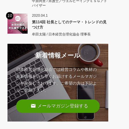
中原阿里 / 弁護士／ウエルビーイングＥＳＧアド
バイザー
10
2020.04.1
第114回 社長としてのテーマ・トレンドの見
つけ方
牟田太陽 / 日本経営合理化協会 理事長
新着情報メール
日本経営合理化協会では経営コラムや教材の
最新情報をいち早くお届けするメールマガジ
ンを発信しております。ご希望の方は下記よ
りご登録下さい。
email
メールマガジン登録する