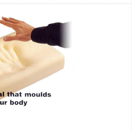
社長のための“全員営業”(30
腕をつくる 人と組織を動かす(200)
銀行交渉はこうしなさい！(12)
高橋一
行動科学マネジメント(5)
の社長のビジョン実現道場(10)