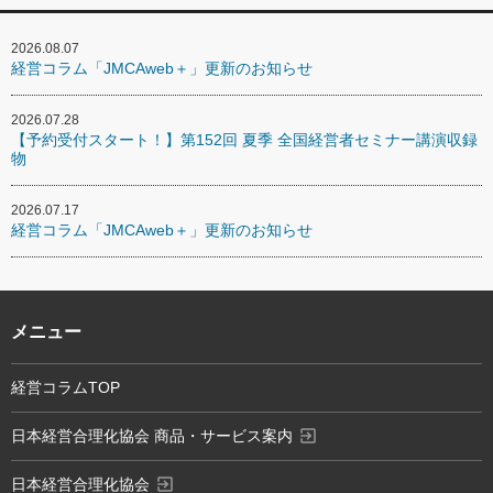
2026.08.07
経営コラム「JMCAweb＋」更新のお知らせ
2026.07.28
【予約受付スタート！】第152回 夏季 全国経営者セミナー講演収録
物
2026.07.17
経営コラム「JMCAweb＋」更新のお知らせ
メニュー
経営コラムTOP
exit_to_app
日本経営合理化協会 商品・サービス案内
exit_to_app
日本経営合理化協会