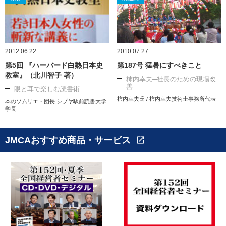
2012.06.22
2010.07.27
第5回 『ハーバード白熱日本史
第187号 猛暑にすべきこと
教室』（北川智子 著）
柿内幸夫─社長のための現場改
善
眼と耳で楽しむ読書術
柿内幸夫氏 / 柿内幸夫技術士事務所代表
本のソムリエ・団長 シブヤ駅前読書大学
学長
JMCAおすすめ商品・サービス
open_in_new