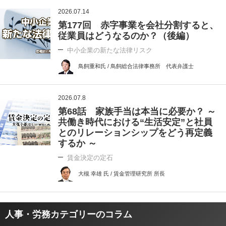
2026.07.14
第177回 赤字事業を会社分割すると、
従業員はどうなるのか？（後編）
中小企業の新たな法律リスク
鳥飼重和氏 / 鳥飼総合法律事務所 代表弁護士
2026.07.8
第68話 家族手当は本当に必要か？ ～
共働き時代における“生活安定”と社員
とのリレーションシップをどう再定義
するか ～
賃金決定の定石
大槻 幸雄 氏 / 賃金管理研究所 所長
人事・労務カテゴリーのコラム