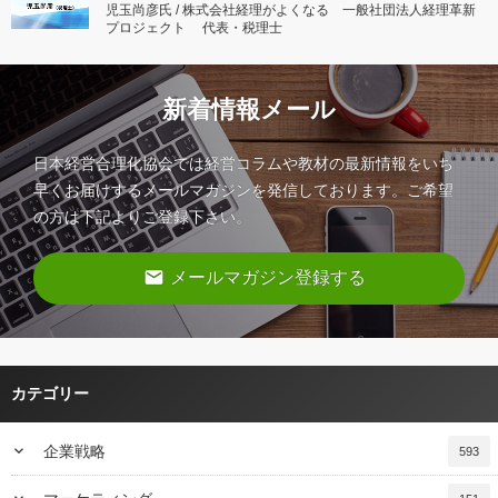
児玉尚彦氏 / 株式会社経理がよくなる 一般社団法人経理革新
プロジェクト 代表・税理士
新着情報メール
日本経営合理化協会では経営コラムや教材の最新情報をいち
早くお届けするメールマガジンを発信しております。ご希望
の方は下記よりご登録下さい。
email
メールマガジン登録する
カテゴリー
keyboard_arrow_down
企業戦略
593