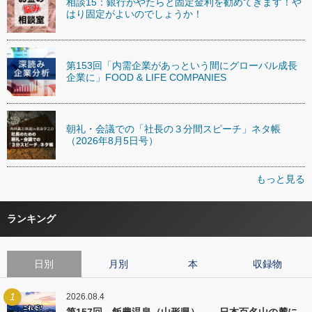
相談15：銀行がやたらと固定金利を勧めてきます！や
はり固定がよいのでしょうか！
第153回「内需企業があっという間にグローバル成長
企業に」FOOD & LIFE COMPANIES
朝礼・会議での「社長の３分間スピーチ」ネタ帳
（2026年8月5日号）
もっと見る
ランキング
日別
月別
本
収録物
1
2026.08.4