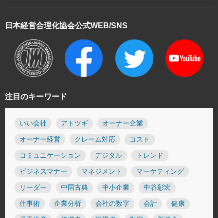
日本経営合理化協会
公式WEB/SNS
注目のキーワード
いい会社
アトツギ
オーナー企業
オーナー経営
クレーム対応
コスト
コミュニケーション
デジタル
トレンド
ビジネスマナー
マネジメント
マーケティング
リーダー
中国古典
中小企業
中谷彰宏
仕事術
企業分析
会社の数字
会計
健康