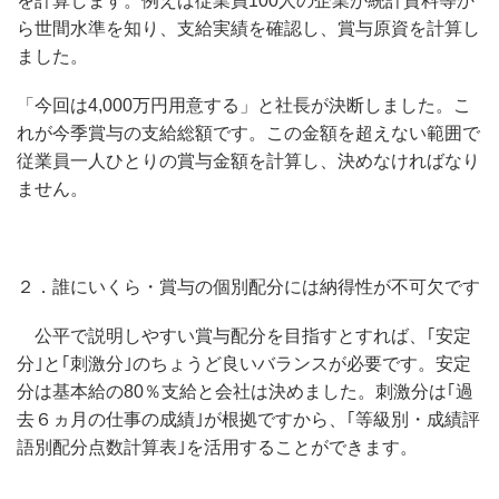
を計算します。例えば従業員100人の企業が統計資料等か
ら世間水準を知り、支給実績を確認し、賞与原資を計算し
ました。
「今回は4,000万円用意する」と社長が決断しました。こ
れが今季賞与の支給総額です。この金額を超えない範囲で
従業員一人ひとりの賞与金額を計算し、決めなければなり
ません。
２．誰にいくら・賞与の個別配分には納得性が不可欠です
公平で説明しやすい賞与配分を目指すとすれば、｢安定
分｣と｢刺激分｣のちょうど良いバランスが必要です。安定
分は基本給の80％支給と会社は決めました。刺激分は｢過
去６ヵ月の仕事の成績｣が根拠ですから、｢等級別・成績評
語別配分点数計算表｣を活用することができます。