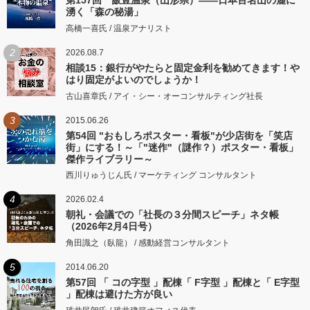
第157回 飯豊温泉（山形県）――日本百名山の麓に
湧く「森の秘湯」
高橋一喜氏 / 温泉アナリスト
2
2026.08.7
相談15：銀行がやたらと固定金利を勧めてきます！や
はり固定がよいのでしょうか！
古山喜章氏 / アイ・シー・オーコンサルティング社長
3
2015.06.26
第54回 "おもしろポスター・看板"が少店街を「笑店
街」にする！～「"迷作"（謎作？）ポスター・看板」
傑作ライブラリー～
西川りゅうじん氏 / マーケティング コンサルタント
4
2026.02.4
朝礼・会議での「社長の３分間スピーチ」ネタ帳
（2026年2月4日号）
角田識之（臥龍） / 感動経営コンサルタント
5
2014.06.20
第57回 「 コの字型 」配棟「 F字型 」配棟と「 E字型
」配棟は避けた方が良い