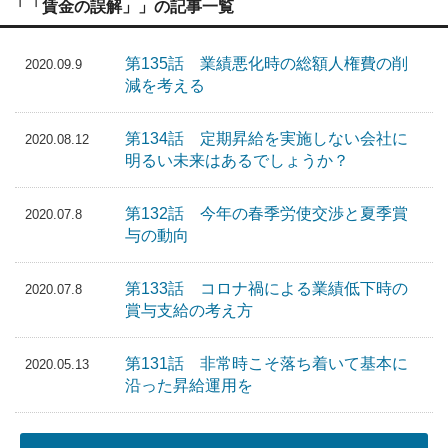
「「賃金の誤解」」の記事一覧
第135話 業績悪化時の総額人権費の削
2020.09.9
減を考える
第134話 定期昇給を実施しない会社に
2020.08.12
明るい未来はあるでしょうか？
第132話 今年の春季労使交渉と夏季賞
2020.07.8
与の動向
第133話 コロナ禍による業績低下時の
2020.07.8
賞与支給の考え方
第131話 非常時こそ落ち着いて基本に
2020.05.13
沿った昇給運用を