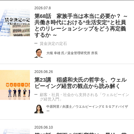
2026.07.8
第68話 家族手当は本当に必要か？ ～
共働き時代における“生活安定”と社員
とのリレーションシップをどう再定義
するか ～
賃金決定の定石
大槻 幸雄 氏 / 賃金管理研究所 所長
2026.06.26
第23講 稲盛和夫氏の哲学を、ウェル
ビーイング経営の観点から読み解く
顧客・社員・社会から支持される「ウェルビーイン
グ経営入門」
中原阿里 / 弁護士／ウエルビーイングＥＳＧアドバイザ
ー
2026.06.10