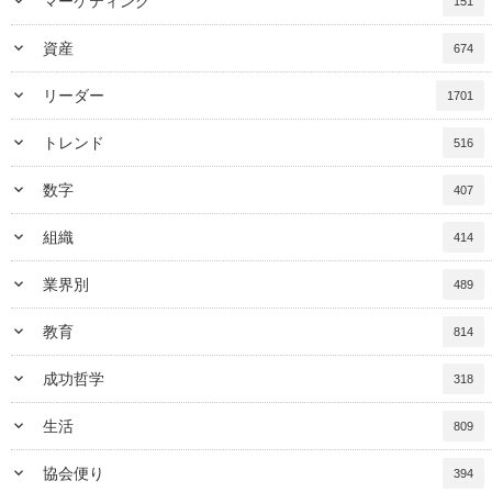
keyboard_arrow_down
マーケティング
151
keyboard_arrow_down
資産
674
keyboard_arrow_down
リーダー
1701
keyboard_arrow_down
トレンド
516
keyboard_arrow_down
数字
407
keyboard_arrow_down
組織
414
keyboard_arrow_down
業界別
489
keyboard_arrow_down
教育
814
keyboard_arrow_down
成功哲学
318
keyboard_arrow_down
生活
809
keyboard_arrow_down
協会便り
394