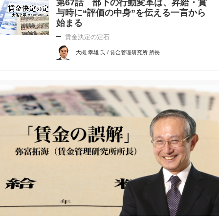
第67話 部下の行動変革は、昇給・賞
与時に“評価の中身”を伝える一言から
始まる
賃金決定の定石
大槻 幸雄 氏 / 賃金管理研究所 所長