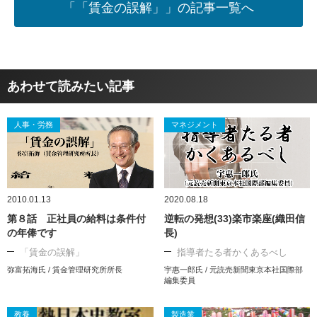
「「賃金の誤解」」の記事一覧へ
あわせて読みたい記事
人事・労務
マネジメント
2010.01.13
2020.08.18
第８話 正社員の給料は条件付
逆転の発想(33)楽市楽座(織田信
の年俸です
長)
「賃金の誤解」
指導者たる者かくあるべし
弥富拓海氏 / 賃金管理研究所所長
宇惠一郎氏 / 元読売新聞東京本社国際部
編集委員
教養
製造業