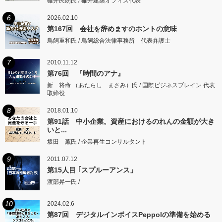
碓井民朗氏 / 碓井建築オフィス代表
6
2026.02.10
第167回 会社を辞めますのホントの意味
鳥飼重和氏 / 鳥飼総合法律事務所 代表弁護士
7
2010.11.12
第76回 『時間のアナ』
新 将命 （あたらし まさみ）氏 / 国際ビジネスブレイン 代表
取締役
8
2018.01.10
第91話 中小企業。資産におけるのれんの金額が大き
いと...
坂田 薫氏 / 企業再生コンサルタント
9
2011.07.12
第15人目 ｢スプルーアンス」
渡部昇一氏 /
10
2024.02.6
第87回 デジタルインボイスPeppolの準備を始める