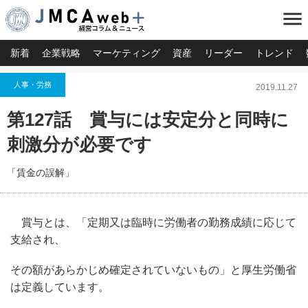
menu
新着
企業戦略
マーケティング
資産
リーダー
トレンド
人事・労務
2019.11.27
第127話 賞与には安定分と同時に
刺激分が必要です
「賃金の誤解」
賞与とは、「定期又は臨時に労働者の勤務成績に応じて
支給され、
その額があらかじめ確定されていないもの」と厚生労働省
は定義しています。