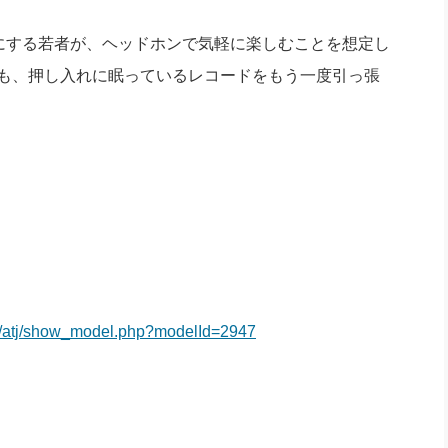
にする若者が、ヘッドホンで気軽に楽しむことを想定し
ても、押し入れに眠っているレコードをもう一度引っ張
。
jp/atj/show_model.php?modelId=2947