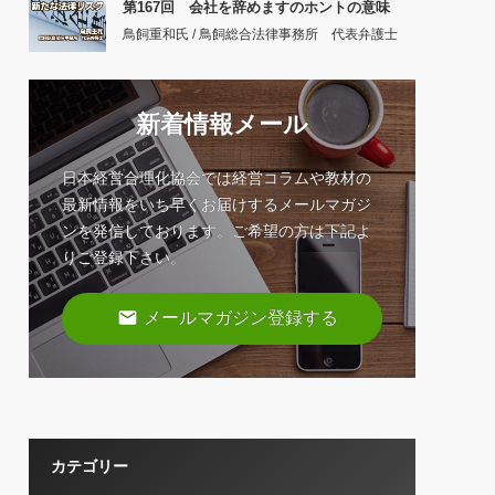
第167回 会社を辞めますのホントの意味
鳥飼重和氏 / 鳥飼総合法律事務所 代表弁護士
新着情報メール
日本経営合理化協会では経営コラムや教材の
最新情報をいち早くお届けするメールマガジ
ンを発信しております。ご希望の方は下記よ
りご登録下さい。
email
メールマガジン登録する
カテゴリー