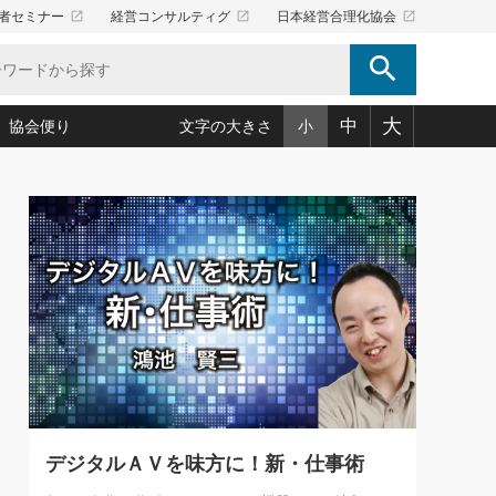
launch
launch
launch
者セミナー
経営コンサルティグ
日本経営合理化協会
search
大
中
協会便り
文字の大きさ
小
5)
況は会社守成の好機(38)
ころ心平の ──社長のための「か・ら・だマネジメント」
「愛読者通信」著者インタビュー(44)
34)
思われる 気配りの達人(127)
人間力の磨き方」(86)
ビジネス見聞録 経営ニュース(100)
タルＡＶを味方に！新・仕事術(180)
0)
り(210)
(92)
え 東洋思想に学ぶ経営学(132)
作間信司の経営無形庵(けいえいむぎょうあん)(166)
ー脳の鍛え方(32)
もっとみる
026.08.5
)
識(57)
指導者たち」(32)
経営セミナー情報局(1)
86回 「言葉狩り」
ンを楽しむ基礎レッスン(12)
ーイング経営入
教育の決め手(203)
略”(30)
繁栄への着眼点 牟田太陽(76)
！社長が読むべき今月の4冊(88)
て」(38)
講話を聞いて学ぼう 実学・耳学・磨く「ミミガク」のすすめ
で楽しむ読書術(162)
(7)
ランク上の手紙・メール術(100)
「氣」(30)
デジタルＡＶを味方に！新・仕事術
ミどこ
00)
スポーツ・ビジネスに学ぶ心理学(98)