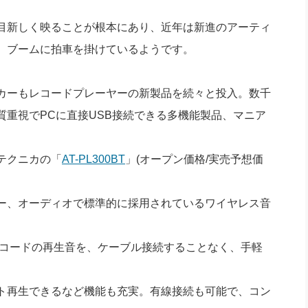
社長のための“全員営業”(30
腕をつくる 人と組織を動かす(200)
銀行交渉はこうしなさい！(12)
高橋一
目新しく映ることが根本にあり、近年は新進のアーティ
行動科学マネジメント(5)
の社長のビジョン実現道場(10)
。ブームに拍車を掛けているようです。
カーもレコードプレーヤーの新製品を続々と投入。数千
重視でPCに直接USB接続できる多機能製品、マニア
テクニカの「
AT-PL300BT
」(オープン価格/実売予想価
ー、オーディオで標準的に採用されているワイヤレス音
ば、レコードの再生音を、ケーブル接続することなく、手軽
ト再生できるなど機能も充実。有線接続も可能で、コン