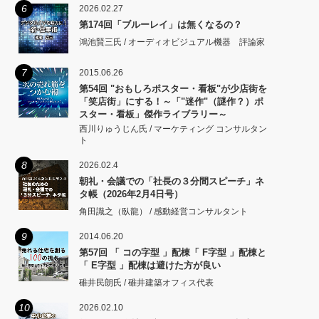
6
2026.02.27
第174回「ブルーレイ」は無くなるの？
鴻池賢三氏 / オーディオビジュアル機器 評論家
7
2015.06.26
第54回 "おもしろポスター・看板"が少店街を
「笑店街」にする！～「"迷作"（謎作？）ポ
スター・看板」傑作ライブラリー～
西川りゅうじん氏 / マーケティング コンサルタン
ト
8
2026.02.4
朝礼・会議での「社長の３分間スピーチ」ネ
タ帳（2026年2月4日号）
角田識之（臥龍） / 感動経営コンサルタント
9
2014.06.20
第57回 「 コの字型 」配棟「 F字型 」配棟と
「 E字型 」配棟は避けた方が良い
碓井民朗氏 / 碓井建築オフィス代表
10
2026.02.10