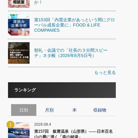
か！
第153回「内需企業があっという間にグロ
ーバル成長企業に」FOOD & LIFE
COMPANIES
朝礼・会議での「社長の３分間スピー
チ」ネタ帳（2026年8月5日号）
もっと見る
ランキング
日別
月別
本
収録物
1
2026.08.4
第157回 飯豊温泉（山形県）――日本百名
山の麓に湧く「森の秘湯」