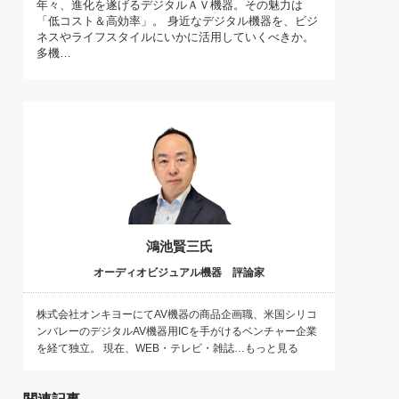
年々、進化を遂げるデジタルＡＶ機器。その魅力は
)
「低コスト＆高効率」。 身近なデジタル機器を、ビジ
喜の『これぞ！"本物の温泉"』(157)
ネスやライフスタイルにいかに活用していくべきか。
多機…
鴻池賢三氏
オーディオビジュアル機器 評論家
株式会社オンキヨーにてAV機器の商品企画職、米国シリコ
ンバレーのデジタルAV機器用ICを手がけるベンチャー企業
を経て独立。 現在、WEB・テレビ・雑誌…もっと見る