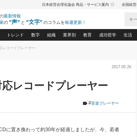
launch
日本経営合理化協会 商品・サービス案内
全国経営
の
最新情報
”声”
”文字”
家
の
と
のコラムを
毎週更新！
トレンド
数字
組織
業界別
教育
成功哲学
生活
th対応レコードプレーヤー
る仕組みづくり講座(12)
産を守る一手(171)
ーワンで勝ち残る企業風土づくり(54)
《ニューヨーク発》ビジネスリーダーの先読み: 最新トレンド
オーナー社長の「お金の悩み相談室」(15)
「賃金の誤解」(135)
なぜ、トヨタ式で会社が伸びるのか？(
“出来る”管理職の条件(62)
中国哲学に学ぶ 不
おの
と戦略拠点(9)
(50)
2017.05.26
ーバル経営者は知ってい
(39)
スリーダー×次の一手「牟田太陽の社長業ネクスト」
おカネが残る決算書にするために、やっておきたいこと(
中小企業の新たな法律リスク(178)
売れる住宅を創る 100の視点(100)
あなただからお願いしたいと
令和時代の「社長の
”(9)
「社長の繁盛トレンド通信」(90)
デジ
向(204)
会社を守り抜くための緊急対策(100)
職場の生産性を下げるハラスメントの予防策(1
大久保一彦の“流行る”お店の仕組みづく
クレーム対応 実践マニュアル
先人の名句名言の教
th対応レコードプレーヤー
トル・F・グジバチの『経営戦略の新常識』(12)
北村森の「今月のヒット商品」(109)
リーダ
2026.08.5
2
る経営」の極意
、決めておきたい、知っておきたい、やってお
強い決算書の会社はココが違う！(36)
賃金決定の定石(68)
柿内幸夫─社長のための現場改善(174
クレーム対応の新知識と新常
渡部昇一の「日本の
い
第109話 伝統的産品を21世紀
第
ジオジャパンの成功要因と
る者かくあるべし(635)
次の売れ筋をつかむ術(102)
ワイ
」
に生かし切る！
損益分岐点を下げる、Ｐ／Ｌ不況時代の新戦略(12)
顧客・社員・社会から支持される「ウェルビ
デキル社員に育てる！ 社員
経営に活かす“十八史
#
音楽プレーヤー
の資産管理講座(95)
会議での「社長の３分間スピーチ」ネタ帳(159)
社長のメシの種 4.0(206)
門」(23)
必読
2026.08.5
新・会計経営と実学(37)
東川鷹年の「中小企業の人育
略(77)
53)
「経営知になる考え方」(57)
眼と耳
朝礼・会議での「社長の３分間
決算書の“見える化”術(12)
業績アップにつながる！ワン
スピーチ」ネタ帳（2026年8月5
ブランド戦略(39)
日号）
なたにお願いしたいと思われる「一流の仕事術」(28)
社長の
CDに置き換わって約30年が経過しましたが、今、若者
賢い社長の「経理財務の見どころ・勘どころ・ツッコ
欧米資産家に学ぶ二世教育(1
ぐせ経営哲学(100)
ろ」(149)
米国