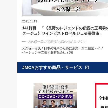
2021.01.13
141軒目 「《長野のレジェンドの伝説の玉蜀黍
タージュ》ワインビストロベルジェ＠長野市」
大久保一彦の“流行る”お店の仕組みづくり
大久保一彦氏 / 日本の将来のために創業・第二創業・イノ
ベーションを支援する有限会社 代表
JMCAおすすめ商品・サービス
open_in_new