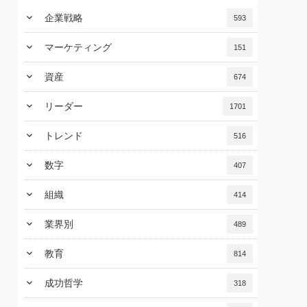
keyboard_arrow_down
企業戦略
593
keyboard_arrow_down
マーケティング
151
keyboard_arrow_down
資産
674
keyboard_arrow_down
リーダー
1701
keyboard_arrow_down
トレンド
516
keyboard_arrow_down
数字
407
keyboard_arrow_down
組織
414
keyboard_arrow_down
業界別
489
keyboard_arrow_down
教育
814
keyboard_arrow_down
成功哲学
318