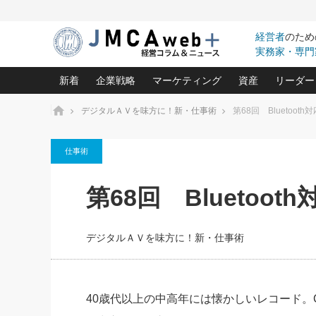
経営者
のため
実務家・専門
新着
企業戦略
マーケティング
資産
リーダー
ホーム
デジタルＡＶを味方に！新・仕事術
第68回 Bluetoo
中小企業の「１位づくり」戦略(96)
ネット戦略成功の秘訣 圧倒的に儲か
あなたの会社と資
オンリ
仕事術
利益を最大化する「業務改善」横田尚哉氏(5)
ビジネスを一瞬で制する！一流グロ
どうなる金融業界
ビジネ
る“社長の戦略印象リスクマネジメント
(446)
強い会社を築く ビジネス・クリニック(240)
中国経済の最新動
第68回 Bluetoo
ロングセラーの玉手箱(9)
ピョー
2026.08.7
2026.08.7
日本レーザー「人を大切にしながら利益を上げ
事業承継の前に
相談15：銀行がやたらと固定金
第153回「内需企業があっと
(3)
大復活＆快進撃！ユニバーサルスタ
きたいコト(12)
指導者た
利を勧めてきます！やはり固定
う間にグローバル成長企業に
は(5)
がよいのでしょうか！
FOOD & LIFE COMPANIES
デジタルＡＶを味方に！新・仕事術
武器としてのM&A入門(3)
会社と社長のため
朝礼・
最高の自分を表現する 成功イメージ戦
社長のための“儲かる通販”戦略視点(151)
深読み企業分析(1
楠木建の
酒井光雄 成功事例に学ぶ繁栄企業の
継続経営 百話百行(85)
次もあ
40歳代以上の中高年には懐かしいレコード。
野田久美子 香港ビジネス成功法(10)
社長の口