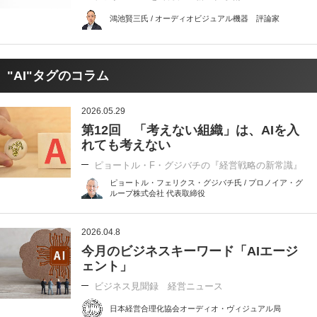
鴻池賢三氏 / オーディオビジュアル機器 評論家
"AI"タグのコラム
2026.05.29
第12回 「考えない組織」は、AIを入
れても考えない
ピョートル・F・グジバチの『経営戦略の新常識』
ピョートル・フェリクス・グジバチ氏 / プロノイア・グ
ループ株式会社 代表取締役
2026.04.8
今月のビジネスキーワード「AIエージ
ェント」
ビジネス見聞録 経営ニュース
日本経営合理化協会オーディオ・ヴィジュアル局