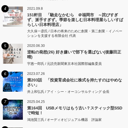
4
2021.09.8
151軒目 「馳走なかむら ＠福岡市 ～詫びすぎ
ず、派手すぎず。季節を楽しむ日本料理屋らしいすば
らしい日本料理店」
大久保一彦氏 / 日本の将来のために創業・第二創業・イノベー
ションを支援する有限会社 代表
5
2020.06.30
逆転の発想(26) 好き嫌いで部下を選ばない(後藤田正
晴)
宇惠一郎氏 / 元読売新聞東京本社国際部編集委員
6
2023.07.26
第203話 「投資育成会社に株式を持たすのはやめな
さい」
井上和弘氏 / アイ・シー・オーコンサルティング 会長
7
2025.04.25
第164回 USBメモリはもう古い？スティック型SSD
で時短！
鴻池賢三氏 / オーディオビジュアル機器 評論家