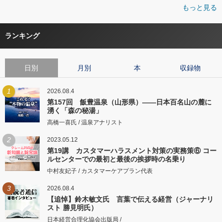
もっと見る
ランキング
日別
月別
本
収録物
1
2026.08.4
第157回 飯豊温泉（山形県）――日本百名山の麓に
湧く「森の秘湯」
高橋一喜氏 / 温泉アナリスト
2
2023.05.12
第19講 カスタマーハラスメント対策の実務策⑥ コー
ルセンターでの最初と最後の挨拶時の名乗り
中村友妃子 / カスタマーケアプラン代表
3
2026.08.4
【追悼】鈴木敏文氏 言葉で伝える経営（ジャーナリ
スト 勝見明氏）
日本経営合理化協会出版局 /