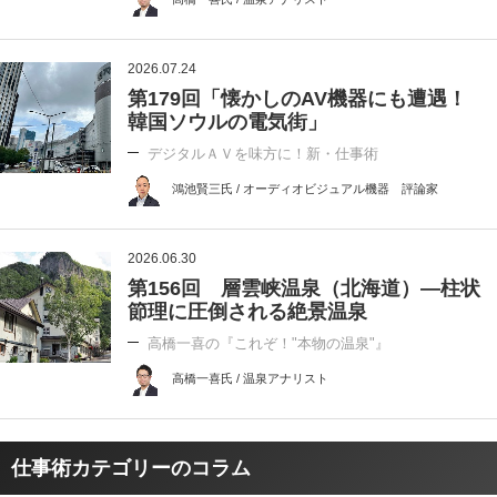
2026.07.24
第179回「懐かしのAV機器にも遭遇！
韓国ソウルの電気街」
デジタルＡＶを味方に！新・仕事術
鴻池賢三氏 / オーディオビジュアル機器 評論家
2026.06.30
第156回 層雲峡温泉（北海道）―柱状
節理に圧倒される絶景温泉
高橋一喜の『これぞ！"本物の温泉"』
高橋一喜氏 / 温泉アナリスト
仕事術カテゴリーのコラム