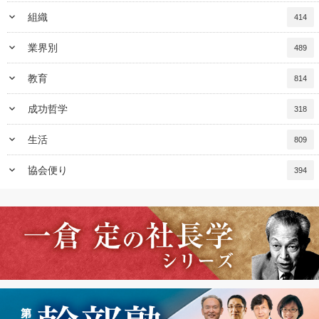
keyboard_arrow_down
組織
414
keyboard_arrow_down
業界別
489
keyboard_arrow_down
教育
814
keyboard_arrow_down
成功哲学
318
keyboard_arrow_down
生活
809
keyboard_arrow_down
協会便り
394