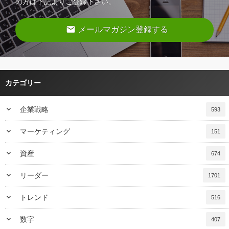
の方は下記よりご登録下さい。
email
メールマガジン登録する
カテゴリー
keyboard_arrow_down
企業戦略
593
keyboard_arrow_down
マーケティング
151
keyboard_arrow_down
資産
674
keyboard_arrow_down
リーダー
1701
keyboard_arrow_down
トレンド
516
keyboard_arrow_down
数字
407