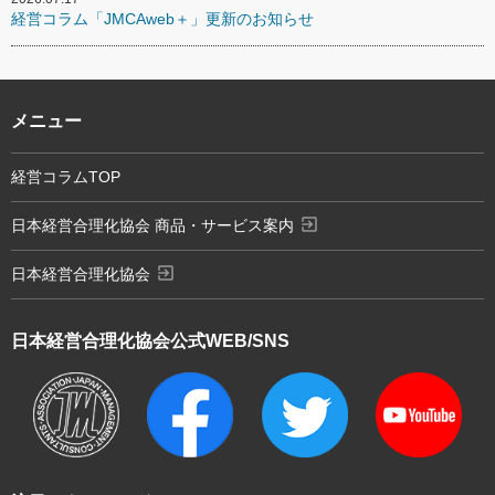
経営コラム「JMCAweb＋」更新のお知らせ
メニュー
経営コラムTOP
exit_to_app
日本経営合理化協会 商品・サービス案内
exit_to_app
日本経営合理化協会
日本経営合理化協会
公式WEB/SNS