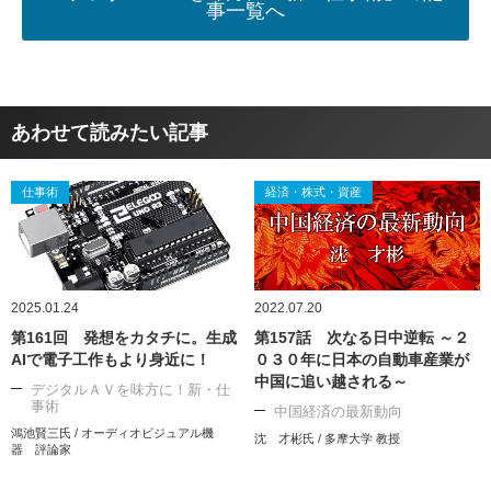
事一覧へ
あわせて読みたい記事
仕事術
経済・株式・資産
2025.01.24
2022.07.20
第161回 発想をカタチに。生成
第157話 次なる日中逆転 ～２
AIで電子工作もより身近に！
０３０年に日本の自動車産業が
中国に追い越される～
デジタルＡＶを味方に！新・仕
事術
中国経済の最新動向
鴻池賢三氏 / オーディオビジュアル機
沈 才彬氏 / 多摩大学 教授
器 評論家