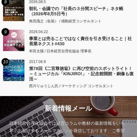
8
2026.08.5
朝礼・会議での「社長の３分間スピーチ」ネタ帳
（2026年8月5日号）
角田識之（臥龍） / 感動経営コンサルタント
9
2026.04.22
事業とは売ることではなく責任を引き受けること｜社
長業ネクスト#430
牟田太陽 / 日本経営合理化協会 理事長
10
2017.06.9
第78回《二宮尊徳翁》に再び空前のスポットライト！
～ミュージカル「KINJIRO!」・記念館開館・銅像も復
活～
西川りゅうじん氏 / マーケティング コンサルタント
新着情報メール
日本経営合理化協会では経営コラムや教材の最新情報をいち
早くお届けするメールマガジンを発信しております。ご希望