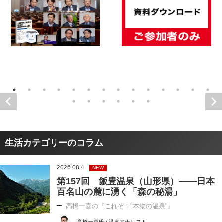
生活カテゴリーのコラム
2026.08.4
NEW
第157回 飯豊温泉（山形県）――日本
百名山の麓に湧く「森の秘湯」
高橋一喜の『これぞ！"本物の温泉"』
高橋一喜氏 / 温泉アナリスト