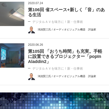
2020.07.24
第106回 省スペース+新しく「音」のあ
る生活
デジタルＡＶを味方に！新・仕事術
鴻池賢三氏 / オーディオビジュアル機器 評論家
2020.06.26
第105回 「おうち時間」も充実。手軽
に設置できるプロジェクター「popIn
Aladdin2」
デジタルＡＶを味方に！新・仕事術
鴻池賢三氏 / オーディオビジュアル機器 評論家