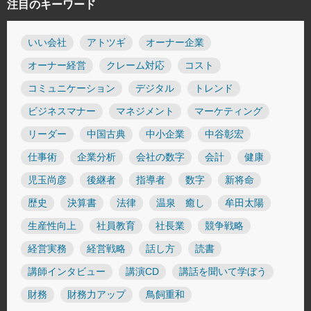
注目のキーワード
いい会社
アトツギ
オーナー企業
オーナー経営
クレーム対応
コスト
コミュニケーション
デジタル
トレンド
ビジネスマナー
マネジメント
マーケティング
リーダー
中国古典
中小企業
中谷彰宏
仕事術
企業分析
会社の数字
会計
健康
児玉尚彦
後継者
指導者
数字
新将命
歴史
決算書
法律
温泉 癒し
牟田太陽
生産性向上
社員教育
社長業
競争戦略
経営実務
経営戦略
話し方
読書
講師インタビュー
講演CD
講話を聞いて学ぼう
財務
財務力アップ
鳥飼重和