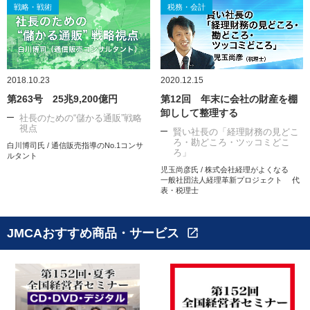
戦略・戦術
税務・会計
2018.10.23
2020.12.15
第263号 25兆9,200億円
第12回 年末に会社の財産を棚
卸しして整理する
社長のための“儲かる通販”戦略
視点
賢い社長の「経理財務の見どこ
ろ・勘どころ・ツッコミどこ
白川博司氏 / 通信販売指導のNo.1コンサ
ろ」
ルタント
児玉尚彦氏 / 株式会社経理がよくなる
一般社団法人経理革新プロジェクト 代
表・税理士
JMCAおすすめ商品・サービス
open_in_new