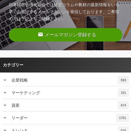
日本経営合理化協会では経営コラムや教材の最新情報をいち
早くお届けするメールマガジンを発信しております。ご希望
の方は下記よりご登録下さい。
email
メールマガジン登録する
カテゴリー
keyboard_arrow_down
企業戦略
593
keyboard_arrow_down
マーケティング
151
keyboard_arrow_down
資産
674
keyboard_arrow_down
リーダー
1701
keyboard_arrow_down
トレンド
516