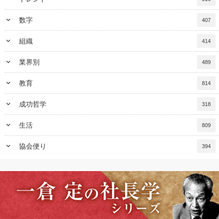
keyboard_arrow_down
数字
407
keyboard_arrow_down
組織
414
keyboard_arrow_down
業界別
489
keyboard_arrow_down
教育
814
keyboard_arrow_down
成功哲学
318
keyboard_arrow_down
生活
809
keyboard_arrow_down
協会便り
394