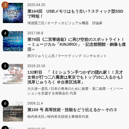
3
2025.04.25
第164回 USBメモリはもう古い？スティック型SSD
で時短！
鴻池賢三氏 / オーディオビジュアル機器 評論家
4
2017.06.9
第78回《二宮尊徳翁》に再び空前のスポットライト！
～ミュージカル「KINJIRO!」・記念館開館・銅像も復
活～
西川りゅうじん氏 / マーケティング コンサルタント
5
2019.10.16
132軒目 「《ミシュラン手つかずの隠れ家！！天才
女将が打つ二八蕎麦は東京でもトップ10に入るかも》
浅草じゅうろく ＠台東区浅草」
大久保一彦氏 / 日本の将来のために創業・第二創業・イノベー
ションを支援する有限会社 代表
6
2009.11.4
第169 号 高等技術・技能をどう伝えるか～その３
柿内幸夫氏 / 柿内幸夫技術士事務所代表