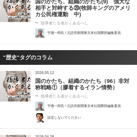
国のかたち、組織のかたち(9) 強大な
相手と対峙する⑳(牧師キングのアメリ
カ公民権運動 中)
指導者たる者かくあるべし
宇惠一郎氏 / 元読売新聞東京本社国際部編集委員
"歴史"タグのコラム
2026.05.12
国のかたち、組織のかたち（96）非対
称戦略①（膠着するイラン情勢）
指導者たる者かくあるべし
宇惠一郎氏 / 元読売新聞東京本社国際部編集委員
設定しないでください
2026.04.28