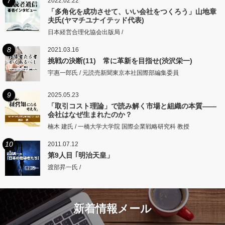
7
2022.02.22
「多角化を成功させて、いい会社をつくろう」山地章
夫氏(ヤマチユナイテッド代表)
日本経営合理化協会出版局 /
8
2021.03.16
挑戦の決断(11) 常に革新を目指せ(渋沢栄一)
宇惠一郎氏 / 元読売新聞東京本社国際部編集委員
9
2025.05.23
「取引コスト理論」で読み解く市場と組織の本質――
会社はなぜ生まれたのか？
楠木 建氏 / 一橋大学大学院 国際企業戦略研究科 教授
10
2011.07.12
第9人目 ｢明治天皇」
渡部昇一氏 /
新着情報メール