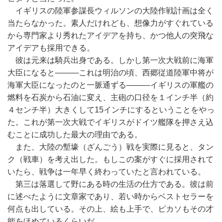
イギリスの陸軍参謀長ウィルソンの大陸作戦計画は全く
当たらなかった。素人だけれども、想像力がすぐれている
から専門家より秀れたアイデアを持ち、かつ他人の突飛な
アイデアも採用できる。
彼は元来は騎兵出身である。しかし第一次大戦前に海軍
大臣になると―――これは明治の頃、西郷従道陸軍中将が
海軍大臣になったのと一脈通ずる―――イギリスの軍艦の
燃料を石炭から石油に変え、主砲の口径を１インチ半（約
４センチ半）大きくして15インチにするということをやっ
た。これが第一次大戦でイギリスがドイツ艦隊を押さえ込
むことに成功した最大の理由である。
また、大陸の塹壕（ざんごう）戦を実際に見ると、タン
ク（戦車）を考え出した。もしこの案がすぐに採用されて
いたら、戦争は一年早く終わっていたと言われている。
第三は落選して野にある時の生活の仕方である。彼は前
に述べたように文章家であり、若い時からベストセラーを
何点も出している。その上、絵も上手で、ピカソもその才
能をほめているくらいだ。