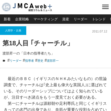
menu
新着
企業戦略
マーケティング
資産
リーダー
トレンド
人間学・古典
2011.07.12
第18人目 ｢チャーチル」
渡部昇一の「日本の指導者たち」
#
#
#
#
リーダー
指導者
歴史
渡部昇一
最近のＢＢＣ（イギリスのＮＨＫみたいなもの）の世論
調査で、チャーチルは｢史上最も偉大な英国人｣に選ばれて
いる。そのリーダーシップについてはよく知られている
が、注目すべき諸点をもう一度見ておく必要がある。
第一にチャーチルは源頼朝や足利尊氏と同じくイギリス
きっての名門の出身であり、血筋が重要な役割を占めてい