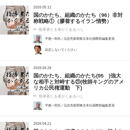
2026.05.12
国のかたち、組織のかたち（96）非対
称戦略①（膠着するイラン情勢）
指導者たる者かくあるべし
宇惠一郎氏 / 元読売新聞東京本社国際部編集委員
設定しないでください
2026.04.28
国のかたち、組織のかたち(95 )強大
な相手と対峙する㉑(牧師キングのアメ
リカ公民権運動 下)
指導者たる者かくあるべし
宇惠一郎氏 / 元読売新聞東京本社国際部編集委員
2026.04.21