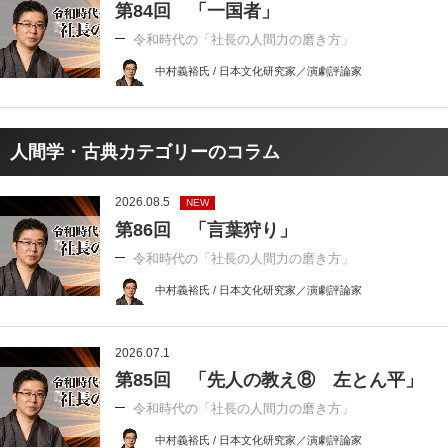
第84回 「一国者」
令和時代の「社長の人間力の磨き方」
中村義裕氏 / 日本文化研究家／演劇評論家
人間学・古典カテゴリーのコラム
2026.08.5
NEW
第86回 「言葉狩り」
令和時代の「社長の人間力の磨き方」
中村義裕氏 / 日本文化研究家／演劇評論家
2026.07.1
第85回 「先人の教え⑧ 左とん平」
令和時代の「社長の人間力の磨き方」
中村義裕氏 / 日本文化研究家／演劇評論家