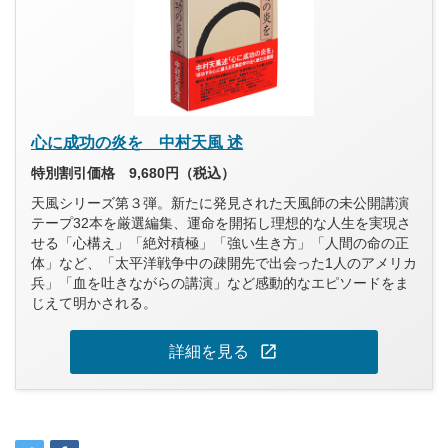
心に成功の炎を 中村天風 述
特別割引価格 9,680円（税込）
天風シリーズ第３弾。新たに発見された天風師の未公開講演
テープ32本を厳選編集、運命を開拓し理想的な人生を実現さ
せる「心構え」「絶対積極」「強い生き方」「人間の命の正
体」など、「太平洋戦争中の疎開先で出会った1人のアメリカ
兵」「血を吐きながらの講演」など感動的なエピソードをま
じえて明かされる。
open_in_new
詳細を見る