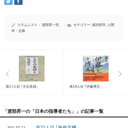
コラムニスト：
渡部昇一氏
カテゴリー:
成功哲学
,
人間
学・古典
第17人目 ｢大石良雄」
第19人目 ｢伊藤博文」
「渡部昇一の「日本の指導者たち」」の記事一覧
第32人目 ｢東條英機」
2011.07.12