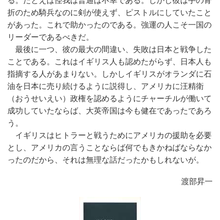
る。たとえば怪我は普通は不幸である。しかし彼は手の骨
折のため騎兵なのに剣が使えず、ピストルにしていたこと
があった。これで助かったのである。強運の人こそ一国の
リーダーであるべきだ。
最後に一つ、彼の最大の間違い、失敗は日本と戦争した
ことである。これはイギリス人も認めたがらず、日本人も
指摘する人があまりない。しかしイギリスがオランダに石
油を日本に売り続けるように説得し、アメリカに汪精衛
（おうせいえい）政権を認めるようにチャーチルが働いて
成功していたならば、大英帝国は今も健在であったであろ
う。
イギリスはヒトラーと戦うためにアメリカの援助を必要
とし、アメリカの言うことならば何でもきかねばならなか
ったのだから、それは無理な話だったかもしれないが。
渡部昇一