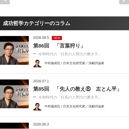
成功哲学カテゴリーのコラム
2026.08.5
NEW
第86回 「言葉狩り」
令和時代の「社長の人間力の磨き方」
中村義裕氏 / 日本文化研究家／演劇評論家
2026.07.1
第85回 「先人の教え⑧ 左とん平」
令和時代の「社長の人間力の磨き方」
中村義裕氏 / 日本文化研究家／演劇評論家
2026.06.3