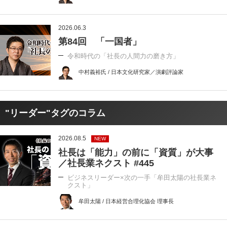
2026.06.3
第84回 「一国者」
令和時代の「社長の人間力の磨き方」
中村義裕氏 / 日本文化研究家／演劇評論家
"リーダー"タグのコラム
2026.08.5
NEW
社長は「能力」の前に「資質」が大事
／社長業ネクスト #445
ビジネスリーダー×次の一手「牟田太陽の社長業ネ
クスト」
牟田太陽 / 日本経営合理化協会 理事長