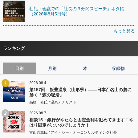
朝礼・会議での「社長の３分間スピーチ」ネタ帳
（2026年8月5日号）
もっと見る
ランキング
日別
月別
本
収録物
1
2026.08.4
第157回 飯豊温泉（山形県）――日本百名山の麓に
湧く「森の秘湯」
高橋一喜氏 / 温泉アナリスト
2
2026.08.7
相談15：銀行がやたらと固定金利を勧めてきます！や
はり固定がよいのでしょうか！
古山喜章氏 / アイ・シー・オーコンサルティング社長