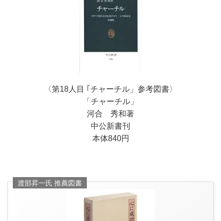
〈第18
人目 ｢チャーチル
」参考図書〉
「チャーチル」
河合 秀和著
中公新書刊
本体840円
渡部昇一氏 推薦図書