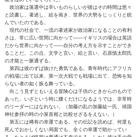
政治家は落選中は辛いものらしいが彼はその時間は悠々
と読書し、著述し、絵を画き、世界の大勢をじっくりと睨
んでいたのである。
現代の社会で、一流の著述家が政治家になることの有利
さは、常に広い世間に向かって――イギリスの場合は英語
だから世界に向かって――自分の考え方を示すことができ
ることだ。この点、文学と言い、絵と言い、石原慎太郎氏
の才能と一脈通ずる。
第四は彼のずば抜けた勇気である。青年時代にアフリカ
の戦場に出て以来、第一次大戦でも戦場に出て、恐怖を知
らない者の如く振る舞っている。
向こう見ずともいえる冒険心は子供のときからのもので
あった。いざという時に腰くだけになるようでは、非常時
のリーダーにはなれない。（加藤の乱の加藤紘一氏、靖国
神社参拝の時の小泉首相と比較せざるをえない。）
第五には稀有の幸運である。その伝記を読めば、何度も
死んでおかしくない局面でも、全くの幸運で助かってい