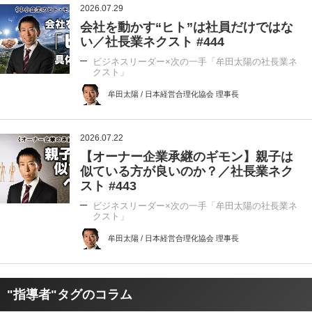
2026.07.29
会社を動かす“ヒト”は社員だけではな
い／社長業ネクスト #444
ビジネスリーダー×次の一手「牟田太陽の社長業ネ
クスト」
牟田太陽 / 日本経営合理化協会 理事長
2026.07.22
【オーナー企業承継のギモン】親子は
似ている方が良いのか？／社長業ネク
スト #443
ビジネスリーダー×次の一手「牟田太陽の社長業ネ
クスト」
牟田太陽 / 日本経営合理化協会 理事長
"指導者"タグのコラム