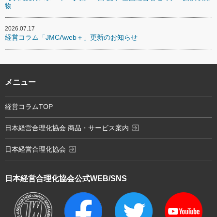
物
2026.07.17
経営コラム「JMCAweb＋」更新のお知らせ
メニュー
経営コラムTOP
exit_to_app
日本経営合理化協会 商品・サービス案内
exit_to_app
日本経営合理化協会
日本経営合理化協会
公式WEB/SNS