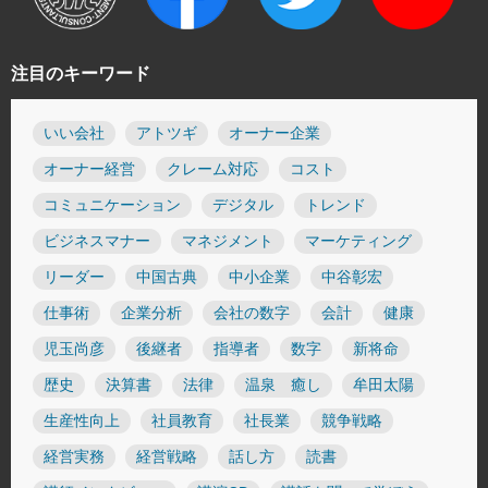
注目のキーワード
いい会社
アトツギ
オーナー企業
オーナー経営
クレーム対応
コスト
コミュニケーション
デジタル
トレンド
ビジネスマナー
マネジメント
マーケティング
リーダー
中国古典
中小企業
中谷彰宏
仕事術
企業分析
会社の数字
会計
健康
児玉尚彦
後継者
指導者
数字
新将命
歴史
決算書
法律
温泉 癒し
牟田太陽
生産性向上
社員教育
社長業
競争戦略
経営実務
経営戦略
話し方
読書