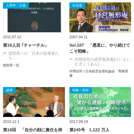
人間学・古典
社長業
2011.07.12
2007.04.11
第18人目 ｢チャーチル」
Vol.107 「愚直に、やり続けて
こそ戦略」
渡部昇一の「日本の指導者た
ち」
作間信司の経営無形庵(けいえい
むぎょうあん)
渡部昇一氏
作間信司 / 日本経営合理化協会 専務理
事
健康
戦略・戦術
2015.12.1
2017.09.19
第18回 「自分の顔に責任を持
第245号 1,122 万人