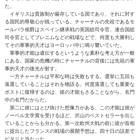
た。
イギリスは貴族制が厳存している国であり、それに対す
る国民的尊敬心が残っている。チャーチルの先祖であるモ
ールバラ侯爵はスペイン継承戦の英国総司令官、連合国総
司令官としてブレニムなどの戦場などで、何度も大勝利し
てその軍事的天才はヨーロッパ中に鳴り響いていた。
軍事的才能は遺伝するというような素朴な考え方が一般
にある。国家の危機の時にチャーチルの背後には先祖の軍
事的天才の後光が射す。
一方チャーチルは平和な時は失敗もする。選挙に五回も
落選していることはそれを物語る。何度落選しても重要な
ポストに復帰するのは、彼の才能もさることながら、名門
中の名門だからだ。
第二に彼にはとび抜けた想像力がある。この才能は彼が
ノーベル文学賞を受けるほど、沢山のベストセラーを出し
ていることからも分かる。第一次欧州大戦の前に彼が首相
に提出したフランスの戦場の展開予想は、四十日の誤差で
ピタリと当たった。