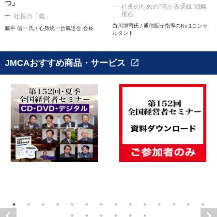
つ」
社長のための“儲かる通販”戦略
視点
社長の「氣」
白川博司氏 / 通信販売指導のNo.1コンサ
藤平 信一 氏 / 心身統一合氣道会 会長
ルタント
JMCAおすすめ商品・サービス
open_in_new