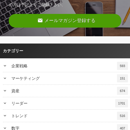
の方は下記よりご登録下さい。
email
メールマガジン登録する
カテゴリー
keyboard_arrow_down
企業戦略
593
keyboard_arrow_down
マーケティング
151
keyboard_arrow_down
資産
674
keyboard_arrow_down
リーダー
1701
keyboard_arrow_down
トレンド
516
keyboard_arrow_down
数字
407