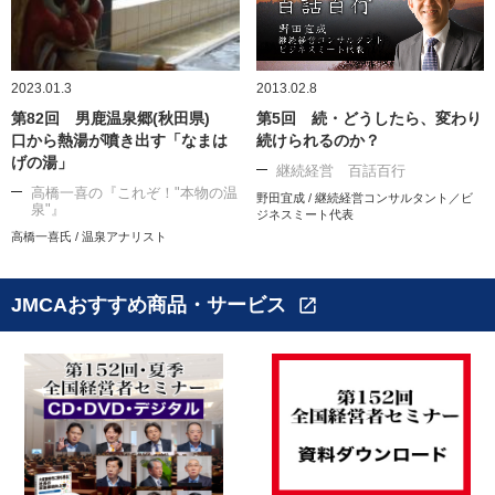
2023.01.3
2013.02.8
第82回 男鹿温泉郷(秋田県)
第5回 続・どうしたら、変わり
口から熱湯が噴き出す「なまは
続けられるのか？
げの湯」
継続経営 百話百行
高橋一喜の『これぞ！"本物の温
野田宜成 / 継続経営コンサルタント／ビ
泉"』
ジネスミート代表
高橋一喜氏 / 温泉アナリスト
JMCAおすすめ商品・サービス
open_in_new