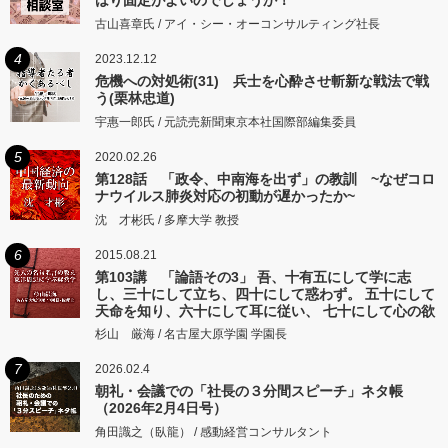
はり固定がよいのでしょうか！
古山喜章氏 / アイ・シー・オーコンサルティング社長
4
2023.12.12
危機への対処術(31) 兵士を心酔させ斬新な戦法で戦
う(栗林忠道)
宇惠一郎氏 / 元読売新聞東京本社国際部編集委員
5
2020.02.26
第128話 「政令、中南海を出ず」の教訓 ~なぜコロ
ナウイルス肺炎対応の初動が遅かったか~
沈 才彬氏 / 多摩大学 教授
6
2015.08.21
第103講 「論語その3」 吾、十有五にして学に志
し、三十にして立ち、四十にして惑わず。 五十にして
天命を知り、六十にして耳に従い、 七十にして心の欲
するところに従いて矩をこえず。
杉山 厳海 / 名古屋大原学園 学園長
7
2026.02.4
朝礼・会議での「社長の３分間スピーチ」ネタ帳
（2026年2月4日号）
角田識之（臥龍） / 感動経営コンサルタント