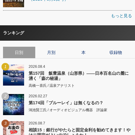
もっと見る
ランキング
日別
月別
本
収録物
1
2026.08.4
第157回 飯豊温泉（山形県）――日本百名山の麓に
湧く「森の秘湯」
高橋一喜氏 / 温泉アナリスト
2
2026.02.27
第174回「ブルーレイ」は無くなるの？
鴻池賢三氏 / オーディオビジュアル機器 評論家
3
2026.08.7
相談15：銀行がやたらと固定金利を勧めてきます！や