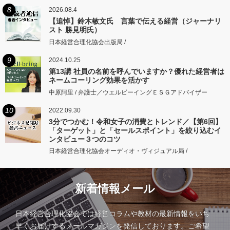
8
2026.08.4
【追悼】鈴木敏文氏 言葉で伝える経営（ジャーナリ
スト 勝見明氏）
日本経営合理化協会出版局 /
9
2024.10.25
第13講 社員の名前を呼んでいますか？優れた経営者は
ネームコーリング効果を活かす
中原阿里 / 弁護士／ウエルビーイングＥＳＧアドバイザー
10
2022.09.30
3分でつかむ！令和女子の消費とトレンド／【第6回】
「ターゲット」と「セールスポイント」を絞り込むイ
ンタビュー３つのコツ
日本経営合理化協会オーディオ・ヴィジュアル局 /
新着情報メール
日本経営合理化協会では経営コラムや教材の最新情報をいち
早くお届けするメールマガジンを発信しております。ご希望