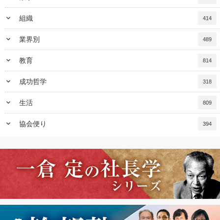
keyboard_arrow_down
組織
414
keyboard_arrow_down
業界別
489
keyboard_arrow_down
教育
814
keyboard_arrow_down
成功哲学
318
keyboard_arrow_down
生活
809
keyboard_arrow_down
協会便り
394