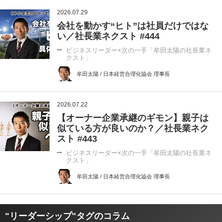
2026.07.29
会社を動かす“ヒト”は社員だけではな
い／社長業ネクスト #444
ビジネスリーダー×次の一手「牟田太陽の社長業ネ
クスト」
牟田太陽 / 日本経営合理化協会 理事長
2026.07.22
【オーナー企業承継のギモン】親子は
似ている方が良いのか？／社長業ネク
スト #443
ビジネスリーダー×次の一手「牟田太陽の社長業ネ
クスト」
牟田太陽 / 日本経営合理化協会 理事長
"リーダーシップ"タグのコラム