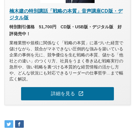
楠木建の特別講話「戦略の本質」音声講座CD版・デ
ジタル版
特別割引価格 51,700円 CD版・USB版・デジタル版 好
評発売中！
業種業態や規模に関係なく「戦略の本質」に基づいた経営で
儲けながら、競合がマネできない圧倒的な強みを築いている
企業の事例を元に、競争優位を生む戦略の本質、儲かる「他
社との違い」のつくり方、社員をうまく巻き込む戦略実行の
急所や、強い戦略を裏づける本質的な経営情報の活かし方
や、どんな状況にも対応できるリーダーの仕事哲学…まで幅
広く解説。
open_in_new
詳細を見る