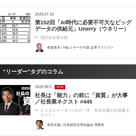
2026.07.10
第152回「AI時代に必要不可欠なビッグ
データの供給元」Unerry（ウネリー）
深読み企業分析
有賀泰夫 / H&Lリサーチ代表 証券アナリスト
"リーダー"タグのコラム
2026.08.5
NEW
社長は「能力」の前に「資質」が大事
／社長業ネクスト #445
ビジネスリーダー×次の一手「牟田太陽の社長業ネ
クスト」
牟田太陽 / 日本経営合理化協会 理事長