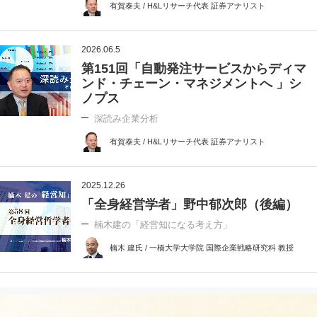
有賀泰夫 / H&Lリサーチ代表 証券アナリスト
2026.06.5
第151回「自動発注サービスからディマ
ンド・チェーン・マネジメントへ 」シ
ノプス
深読み企業分析
有賀泰夫 / H&Lリサーチ代表 証券アナリスト
2025.12.26
「全身経営学者」野中郁次郎（後編）
楠木建の「経営知になる考え方」
楠木 建氏 / 一橋大学大学院 国際企業戦略研究科 教授