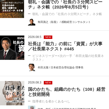
朝礼・会議での「社長の３分間スピー
チ」ネタ帳（2026年8月5日号）
朝礼・会議での「社長の３分間スピーチ」ネタ帳
角田識之（臥龍） / 感動経営コンサルタント
2026.08.5
NEW
社長は「能力」の前に「資質」が大事
／社長業ネクスト #445
ビジネスリーダー×次の一手「牟田太陽の社長業ネ
クスト」
牟田太陽 / 日本経営合理化協会 理事長
2026.08.3
NEW
国のかたち、組織のかたち（108）経営
と技術開発
指導者たる者かくあるべし