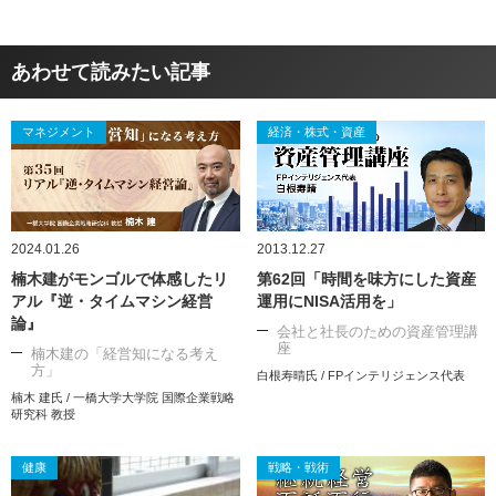
あわせて読みたい記事
マネジメント
経済・株式・資産
2024.01.26
2013.12.27
楠木建がモンゴルで体感したリ
第62回「時間を味方にした資産
アル『逆・タイムマシン経営
運用にNISA活用を」
論』
会社と社長のための資産管理講
座
楠木建の「経営知になる考え
方」
白根寿晴氏 / FPインテリジェンス代表
楠木 建氏 / 一橋大学大学院 国際企業戦略
研究科 教授
健康
戦略・戦術