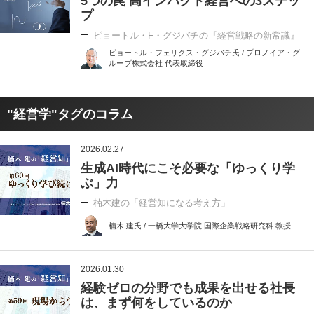
5つの罠 高インパクト経営への3ステッ
プ
ピョートル・F・グジバチの『経営戦略の新常識』
ピョートル・フェリクス・グジバチ氏 / プロノイア・グ
ループ株式会社 代表取締役
"経営学"タグのコラム
2026.02.27
生成AI時代にこそ必要な「ゆっくり学
ぶ」力
楠木建の「経営知になる考え方」
楠木 建氏 / 一橋大学大学院 国際企業戦略研究科 教授
2026.01.30
経験ゼロの分野でも成果を出せる社長
は、まず何をしているのか