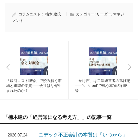
コラムニスト：
楠木 建氏
カテゴリー:
リーダー
,
マネジ
メント
「取引コスト理論」で読み解く市
「かけ声」は二流経営者の逃げ場
場と組織の本質――会社はなぜ生
――“different”で戦う本物の戦略
まれたのか？
論
「楠木建の「経営知になる考え方」」の記事一覧
ニデック不正会計の本質は「いつから」
2026.07.24