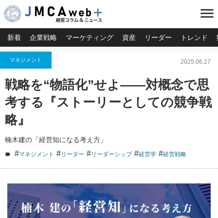
menu
新着
企業戦略
マーケティング
資産
リーダー
トレンド
マネジメント
2025.06.27
戦略を“物語化”せよ――対概念で思
考する『ストーリーとしての競争戦
略』
楠木建の「経営知になる考え方」
#
#
#
#
#
マネジメント
リーダー
リーダーシップ
経営学
経営戦略