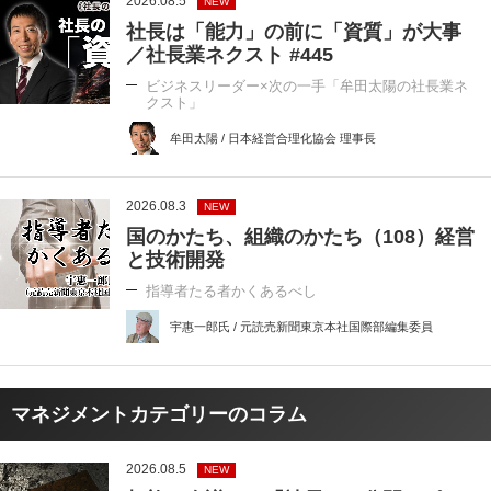
2026.08.5
NEW
社長は「能力」の前に「資質」が大事
／社長業ネクスト #445
ビジネスリーダー×次の一手「牟田太陽の社長業ネ
クスト」
牟田太陽 / 日本経営合理化協会 理事長
2026.08.3
NEW
国のかたち、組織のかたち（108）経営
と技術開発
指導者たる者かくあるべし
宇惠一郎氏 / 元読売新聞東京本社国際部編集委員
マネジメントカテゴリーのコラム
2026.08.5
NEW