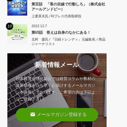
第百話 「客の目線で行動しろ」（株式会社
アールアンドビー）
上妻英夫氏 / KIプレス代表取締役
10
2022.12.7
第65話 答えは自身のなかにある！
北村 森氏 / 『日経トレンディ』元編集長／商品
ジャーナリスト
新着情報メール
日本経営合理化協会では経営コラムや教材の
最新情報をいち早くお届けするメールマガジ
ンを発信しております。ご希望の方は下記よ
りご登録下さい。
email
メールマガジン登録する