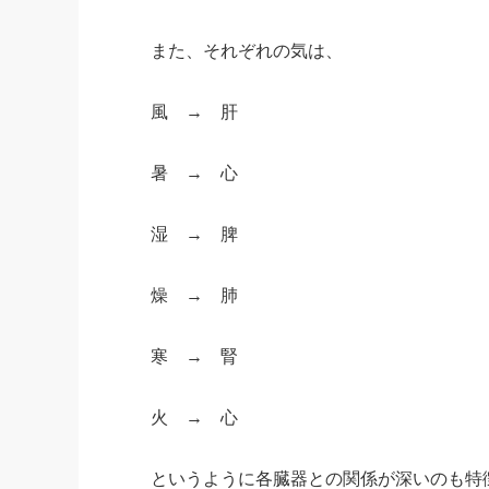
また、それぞれの気は、
風 → 肝
暑 → 心
湿 → 脾
燥 → 肺
寒 → 腎
火 → 心
というように各臓器との関係が深いのも特