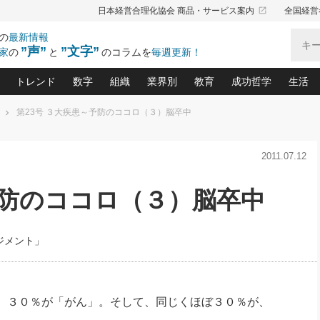
launch
日本経営合理化協会 商品・サービス案内
全国経営
の
最新情報
”声”
”文字”
家
の
と
のコラムを
毎週更新！
トレンド
数字
組織
業界別
教育
成功哲学
生活
第23号 ３大疾患～予防のココロ（３）脳卒中
る仕組みづくり講座(12)
産を守る一手(171)
ーワンで勝ち残る企業風土づくり(54)
《ニューヨーク発》ビジネスリーダーの先読み: 最新トレンド
オーナー社長の「お金の悩み相談室」(15)
「賃金の誤解」(135)
なぜ、トヨタ式で会社が伸びるのか？(
“出来る”管理職の条件(62)
中国哲学に学ぶ 不
おの
と戦略拠点(9)
(50)
2011.07.12
ーバル経営者は知ってい
(39)
スリーダー×次の一手「牟田太陽の社長業ネクスト」
おカネが残る決算書にするために、やっておきたいこと(
中小企業の新たな法律リスク(178)
売れる住宅を創る 100の視点(100)
あなただからお願いしたいと
令和時代の「社長の
”(9)
「社長の繁盛トレンド通信」(90)
デジ
向(204)
会社を守り抜くための緊急対策(100)
職場の生産性を下げるハラスメントの予防策(1
大久保一彦の“流行る”お店の仕組みづく
クレーム対応 実践マニュアル
先人の名句名言の教
予防のココロ（３）脳卒中
トル・F・グジバチの『経営戦略の新常識』(12)
北村森の「今月のヒット商品」(109)
リーダ
2026.08.5
2
る経営」の極意
、決めておきたい、知っておきたい、やってお
強い決算書の会社はココが違う！(36)
賃金決定の定石(68)
柿内幸夫─社長のための現場改善(174
クレーム対応の新知識と新常
渡部昇一の「日本の
い
第109話 伝統的産品を21世紀
第
ジオジャパンの成功要因と
る者かくあるべし(635)
次の売れ筋をつかむ術(102)
ワイ
」
に生かし切る！
損益分岐点を下げる、Ｐ／Ｌ不況時代の新戦略(12)
顧客・社員・社会から支持される「ウェルビ
デキル社員に育てる！ 社員
経営に活かす“十八史
ジメント」
の資産管理講座(95)
会議での「社長の３分間スピーチ」ネタ帳(159)
社長のメシの種 4.0(206)
門」(23)
必読
2026.08.5
新・会計経営と実学(37)
東川鷹年の「中小企業の人育
略(77)
53)
「経営知になる考え方」(57)
眼と耳
朝礼・会議での「社長の３分間
決算書の“見える化”術(12)
業績アップにつながる！ワン
スピーチ」ネタ帳（2026年8月5
ブランド戦略(39)
日号）
なたにお願いしたいと思われる「一流の仕事術」(28)
社長の
、３０％が「がん」。そして、同じくほぼ３０％が、
賢い社長の「経理財務の見どころ・勘どころ・ツッコ
欧米資産家に学ぶ二世教育(1
ぐせ経営哲学(100)
ろ」(149)
米国