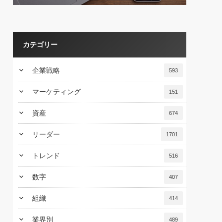
カテゴリー
keyboard_arrow_down
企業戦略
593
keyboard_arrow_down
マーケティング
151
keyboard_arrow_down
資産
674
keyboard_arrow_down
リーダー
1701
keyboard_arrow_down
トレンド
516
keyboard_arrow_down
数字
407
keyboard_arrow_down
組織
414
keyboard_arrow_down
業界別
489