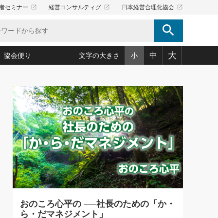
launch
launch
launch
者セミナー
経営コンサルティグ
日本経営合理化協会
search
大
中
協会便り
文字の大きさ
小
5)
況は会社守成の好機(38)
ころ心平の ──社長のための「か・ら・だマネジメント」
「愛読者通信」著者インタビュー(44)
34)
思われる 気配りの達人(127)
人間力の磨き方」(86)
ビジネス見聞録 経営ニュース(100)
タルＡＶを味方に！新・仕事術(180)
0)
り(210)
(92)
え 東洋思想に学ぶ経営学(132)
作間信司の経営無形庵(けいえいむぎょうあん)(166)
ー脳の鍛え方(32)
もっとみる
026.08.5
)
識(57)
指導者たち」(32)
経営セミナー情報局(1)
86回 「言葉狩り」
ンを楽しむ基礎レッスン(12)
ーイング経営入
教育の決め手(203)
略”(30)
繁栄への着眼点 牟田太陽(76)
！社長が読むべき今月の4冊(88)
て」(38)
講話を聞いて学ぼう 実学・耳学・磨く「ミミガク」のすすめ
で楽しむ読書術(162)
(7)
ランク上の手紙・メール術(100)
「氣」(30)
おのころ心平の ──社長のための「か・
ミどこ
00)
ら・だマネジメント」
スポーツ・ビジネスに学ぶ心理学(98)