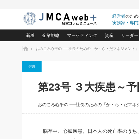
経営者
のため
実務家・専門
新着
企業戦略
マーケティング
資産
リーダー
ホーム
おのころ心平の ──社長のための「か・ら・だマネジメント」
中小企業の「１位づくり」戦略(96)
ネット戦略成功の秘訣 圧倒的に儲か
あなたの会社と資
オンリ
健康
利益を最大化する「業務改善」横田尚哉氏(5)
ビジネスを一瞬で制する！一流グロ
どうなる金融業界
ビジネ
る“社長の戦略印象リスクマネジメント
(446)
強い会社を築く ビジネス・クリニック(240)
中国経済の最新動
第23号 ３大疾患～
ロングセラーの玉手箱(9)
ピョー
2026.08.7
2026.08.7
日本レーザー「人を大切にしながら利益を上げ
事業承継の前に
相談15：銀行がやたらと固定金
第153回「内需企業があっと
(3)
大復活＆快進撃！ユニバーサルスタ
きたいコト(12)
指導者た
利を勧めてきます！やはり固定
う間にグローバル成長企業に
は(5)
がよいのでしょうか！
FOOD & LIFE COMPANIES
おのころ心平の ──社長のための「か・ら・だマネ
武器としてのM&A入門(3)
会社と社長のため
朝礼・
最高の自分を表現する 成功イメージ戦
社長のための“儲かる通販”戦略視点(151)
深読み企業分析(1
楠木建の
酒井光雄 成功事例に学ぶ繁栄企業の
継続経営 百話百行(85)
次もあ
脳卒中、心臓疾患。日本人の死亡率のうち
野田久美子 香港ビジネス成功法(10)
社長の口