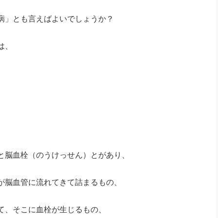
。
社長のための“全員営業”(30
腕をつくる 人と組織を動かす(200)
銀行交渉はこうしなさい！(12)
高橋一
病」とも言えばよいでしょうか？
行動科学マネジメント(5)
の社長のビジョン実現道場(10)
は、
と脳血栓（のうけっせん）とがあり、
が脳血管に流れてきて詰まるもの、
て、そこに血栓が生じるもの、