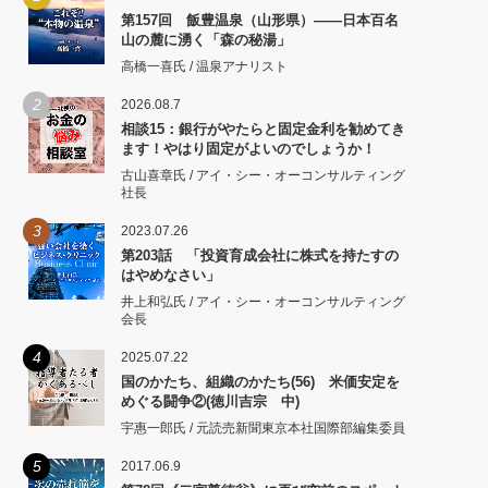
第157回 飯豊温泉（山形県）――日本百名
山の麓に湧く「森の秘湯」
高橋一喜氏 / 温泉アナリスト
2
2026.08.7
相談15：銀行がやたらと固定金利を勧めてき
ます！やはり固定がよいのでしょうか！
古山喜章氏 / アイ・シー・オーコンサルティング
社長
3
2023.07.26
第203話 「投資育成会社に株式を持たすの
はやめなさい」
井上和弘氏 / アイ・シー・オーコンサルティング
会長
4
2025.07.22
国のかたち、組織のかたち(56) 米価安定を
めぐる闘争②(徳川吉宗 中)
宇惠一郎氏 / 元読売新聞東京本社国際部編集委員
5
2017.06.9