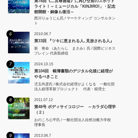
第78回《二宮尊徳翁》に再び空前のスポット
ライト！～ミュージカル「KINJIRO!」・記念
館開館・銅像も復活～
西川りゅうじん氏 / マーケティング コンサルタン
ト
6
2010.06.7
第33回 『ツキに恵まれる人､見放される人』
新 将命 （あたらし まさみ）氏 / 国際ビジネス
ブレイン 代表取締役
7
2024.10.15
第104回 帳簿書類のデジタル化後に経理が
やるべきこと
児玉尚彦氏 / 株式会社経理がよくなる 一般社団
法人経理革新プロジェクト 代表・税理士
8
2011.07.12
第48号 ボディサイコロジー ～カラダ心理学
（２）
おのころ心平氏 / 一般社団法人自然治癒力学校
理事長
9
2013.06.7