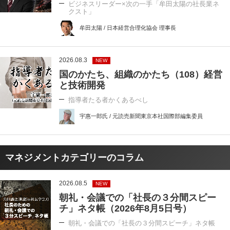
ビジネスリーダー×次の一手「牟田太陽の社長業ネ
クスト」
牟田太陽 / 日本経営合理化協会 理事長
2026.08.3
NEW
国のかたち、組織のかたち（108）経営
と技術開発
指導者たる者かくあるべし
宇惠一郎氏 / 元読売新聞東京本社国際部編集委員
マネジメントカテゴリーのコラム
2026.08.5
NEW
朝礼・会議での「社長の３分間スピー
チ」ネタ帳（2026年8月5日号）
朝礼・会議での「社長の３分間スピーチ」ネタ帳