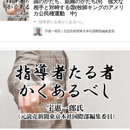
国のかたち、組織のかたち(9) 強大な
相手と対峙する⑳(牧師キングのアメリ
カ公民権運動 中)
指導者たる者かくあるべし
宇惠一郎氏 / 元読売新聞東京本社国際部編集委員