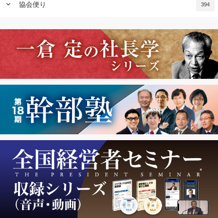
keyboard_arrow_down
協会便り
394