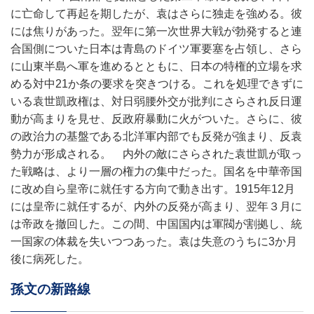
に亡命して再起を期したが、袁はさらに独走を強める。彼
には焦りがあった。翌年に第一次世界大戦が勃発すると連
合国側についた日本は青島のドイツ軍要塞を占領し、さら
に山東半島へ軍を進めるとともに、日本の特権的立場を求
める対中21か条の要求を突きつける。これを処理できずに
いる袁世凱政権は、対日弱腰外交が批判にさらされ反日運
動が高まりを見せ、反政府暴動に火がついた。さらに、彼
の政治力の基盤である北洋軍内部でも反発が強まり、反袁
勢力が形成される。 内外の敵にさらされた袁世凱が取っ
た戦略は、より一層の権力の集中だった。国名を中華帝国
に改め自ら皇帝に就任する方向で動き出す。1915年12月
には皇帝に就任するが、内外の反発が高まり、翌年３月に
は帝政を撤回した。この間、中国国内は軍閥が割拠し、統
一国家の体裁を失いつつあった。袁は失意のうちに3か月
後に病死した。
孫文の新路線