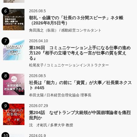
6
2026.08.5
朝礼・会議での「社長の３分間スピーチ」ネタ帳
（2026年8月5日号）
角田識之（臥龍） / 感動経営コンサルタント
7
2026.04.10
第196回 コミュニケーション上手になる仕事の進め
方120『相手の立場で考える一言が仕事の質を変え
る』
松尾友子 / コミュニケーションインストラクター
8
2026.08.5
社長は「能力」の前に「資質」が大事／社長業ネクス
ト #445
牟田太陽 / 日本経営合理化協会 理事長
9
2026.07.29
第204話 なぜトランプ大統領が中国崩壊論者を痛烈
批判か
沈 才彬氏 / 多摩大学 教授
10
2024.01.9