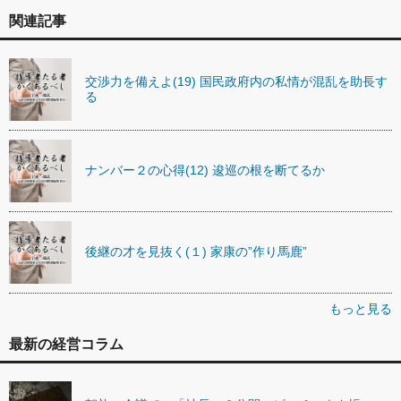
関連記事
交渉力を備えよ(19) 国民政府内の私情が混乱を助長す
る
ナンバー２の心得(12) 逡巡の根を断てるか
後継の才を見抜く(１) 家康の”作り馬鹿”
もっと見る
最新の経営コラム