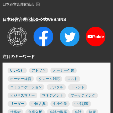
exit_to_app
日本経営合理化協会
日本経営合理化協会
公式WEB/SNS
注目のキーワード
いい会社
アトツギ
オーナー企業
オーナー経営
クレーム対応
コスト
コミュニケーション
デジタル
トレンド
ビジネスマナー
マネジメント
マーケティング
リーダー
中国古典
中小企業
中谷彰宏
仕事術
企業分析
会社の数字
会計
健康