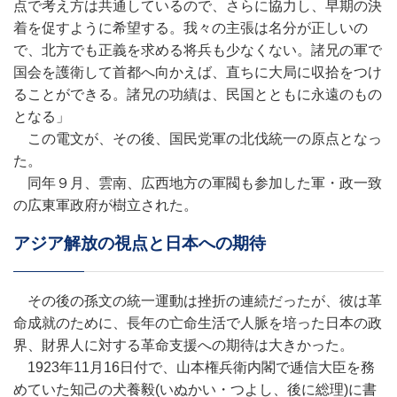
点で考え方は共通しているので、さらに協力し、早期の決
着を促すように希望する。我々の主張は名分が正しいの
で、北方でも正義を求める将兵も少なくない。諸兄の軍で
国会を護衛して首都へ向かえば、直ちに大局に収拾をつけ
ることができる。諸兄の功績は、民国とともに永遠のもの
となる」
この電文が、その後、国民党軍の北伐統一の原点となっ
た。
同年９月、雲南、広西地方の軍閥も参加した軍・政一致
の広東軍政府が樹立された。
アジア解放の視点と日本への期待
その後の孫文の統一運動は挫折の連続だったが、彼は革
命成就のために、長年の亡命生活で人脈を培った日本の政
界、財界人に対する革命支援への期待は大きかった。
1923年11月16日付で、山本権兵衛内閣で逓信大臣を務
めていた知己の犬養毅(いぬかい・つよし、後に総理)に書