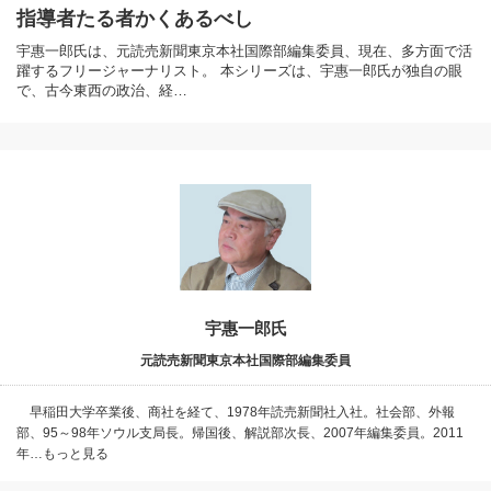
指導者たる者かくあるべし
宇惠一郎氏は、元読売新聞東京本社国際部編集委員、現在、多方面で活
躍するフリージャーナリスト。 本シリーズは、宇惠一郎氏が独自の眼
で、古今東西の政治、経…
宇惠一郎氏
元読売新聞東京本社国際部編集委員
早稲田大学卒業後、商社を経て、1978年読売新聞社入社。社会部、外報
部、95～98年ソウル支局長。帰国後、解説部次長、2007年編集委員。2011
年…もっと見る