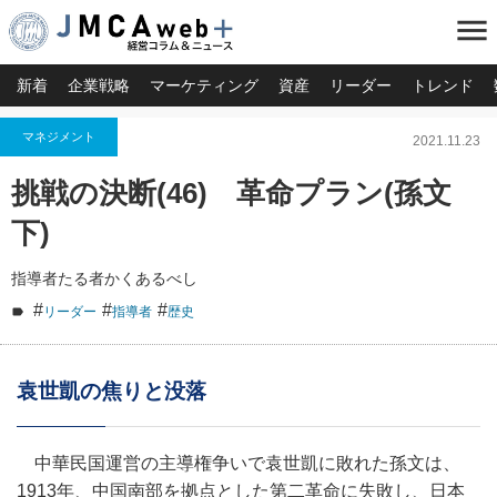
menu
新着
企業戦略
マーケティング
資産
リーダー
トレンド
マネジメント
2021.11.23
挑戦の決断(46) 革命プラン(孫文
下)
指導者たる者かくあるべし
#
#
#
リーダー
指導者
歴史
袁世凱の焦りと没落
中華民国運営の主導権争いで袁世凱に敗れた孫文は、
1913年、中国南部を拠点とした第二革命に失敗し、日本