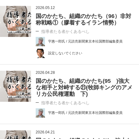
2026.05.12
国のかたち、組織のかたち（96）非対
称戦略①（膠着するイラン情勢）
指導者たる者かくあるべし
宇惠一郎氏 / 元読売新聞東京本社国際部編集委員
設定しないでください
2026.04.28
国のかたち、組織のかたち(95 )強大
な相手と対峙する㉑(牧師キングのアメ
リカ公民権運動 下)
指導者たる者かくあるべし
宇惠一郎氏 / 元読売新聞東京本社国際部編集委員
2026.04.21