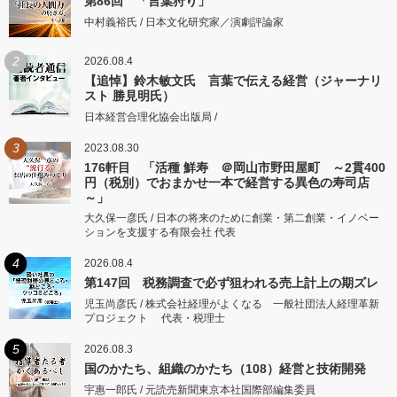
第86回 「言葉狩り」
中村義裕氏 / 日本文化研究家／演劇評論家
2
2026.08.4
【追悼】鈴木敏文氏 言葉で伝える経営（ジャーナリ
スト 勝見明氏）
日本経営合理化協会出版局 /
3
2023.08.30
176軒目 「活種 鮮寿 ＠岡山市野田屋町 ～2貫400
円（税別）でおまかせ一本で経営する異色の寿司店
～」
大久保一彦氏 / 日本の将来のために創業・第二創業・イノベー
ションを支援する有限会社 代表
4
2026.08.4
第147回 税務調査で必ず狙われる売上計上の期ズレ
児玉尚彦氏 / 株式会社経理がよくなる 一般社団法人経理革新
プロジェクト 代表・税理士
5
2026.08.3
国のかたち、組織のかたち（108）経営と技術開発
宇惠一郎氏 / 元読売新聞東京本社国際部編集委員