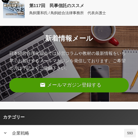
第117回 民事信託のススメ
鳥飼重和氏 / 鳥飼総合法律事務所 代表弁護士
新着情報メール
日本経営合理化協会では経営コラムや教材の最新情報をいち
早くお届けするメールマガジンを発信しております。ご希望
の方は下記よりご登録下さい。
email
メールマガジン登録する
カテゴリー
keyboard_arrow_down
企業戦略
593