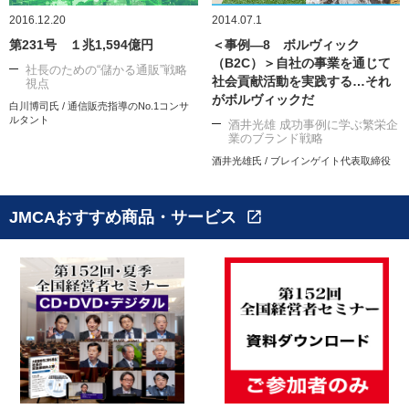
2016.12.20
2014.07.1
第231号 １兆1,594億円
＜事例―8 ボルヴィック
（B2C）＞自社の事業を通じて
社長のための“儲かる通販”戦略
社会貢献活動を実践する…それ
視点
がボルヴィックだ
白川博司氏 / 通信販売指導のNo.1コンサ
ルタント
酒井光雄 成功事例に学ぶ繁栄企
業のブランド戦略
酒井光雄氏 / ブレインゲイト代表取締役
JMCAおすすめ商品・サービス
open_in_new