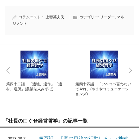
コラムニスト：
上妻英夫氏
カテゴリー:
リーダー
,
マネ
ジメント
第四十二話 「適地、適作」「適
第四十四話 「ツベコベ言わない
材、適所」(農業法人みずほ)
でやれ」(やまやコミュニケーシ
ョンズ)
「社長の口ぐせ経営哲学」の記事一覧
第百話 「客の目線で行動しろ」（株式
2013.06.7