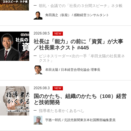
朝礼・会議での「社長の３分間スピーチ」ネタ帳
角田識之（臥龍） / 感動経営コンサルタント
2026.08.5
NEW
社長は「能力」の前に「資質」が大事
／社長業ネクスト #445
ビジネスリーダー×次の一手「牟田太陽の社長業ネ
クスト」
牟田太陽 / 日本経営合理化協会 理事長
2026.08.3
NEW
国のかたち、組織のかたち（108）経営
と技術開発
指導者たる者かくあるべし
宇惠一郎氏 / 元読売新聞東京本社国際部編集委員