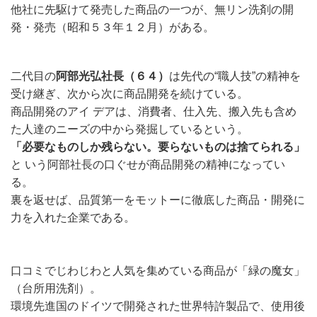
他社に先駆けて発売した商品の一つが、無リン洗剤の開
発・発売（昭和５３年１２月）がある。
二代目の
阿部光弘社長（６４）
は先代の“職人技”の精神を
受け継ぎ、次から次に商品開発を続けている。
商品開発のアイ デアは、消費者、仕入先、搬入先も含め
た人達のニーズの中から発掘しているという。
「必要なものしか残らない。要らないものは捨てられる」
と いう阿部社長の口ぐせが商品開発の精神になってい
る。
裏を返せば、品質第一をモットーに徹底した商品・開発に
力を入れた企業である。
口コミでじわじわと人気を集めている商品が「緑の魔女」
（台所用洗剤）。
環境先進国のドイツで開発された世界特許製品で、使用後