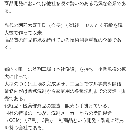
商品開発においては他社を凌ぐ勢いのある元気な企業であ
る。
先代の阿部六喜千氏（会長）が戦後、 せんたく石鹸を職
人技で作って以来、
高品質の商品追求を続けている技術開発重視の企業であ
る。
都内で唯一の洗剤工場（本社併設）を持ち、企業規模の拡
大に伴って、
大型のつくば工場を完成させ、二箇所でフル操業を開始。
業務内容は業務洗剤から家庭用の各種洗剤までの製造・販
売である。
化粧品・医薬部外品の製造・販売も手掛けている。
同社の特徴の一つが、洗剤メーカーからの受託製造
（OEM）が7割、 3割が自社商品という開発・製造に強み
を持つ会社である。