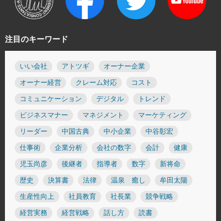
注目のキーワード
いい会社
アトツギ
オーナー企業
オーナー経営
クレーム対応
コスト
コミュニケーション
デジタル
トレンド
ビジネスマナー
マネジメント
マーケティング
リーダー
中国古典
中小企業
中谷彰宏
仕事術
企業分析
会社の数字
会計
健康
児玉尚彦
後継者
指導者
数字
新将命
歴史
決算書
法律
温泉 癒し
牟田太陽
生産性向上
社員教育
社長業
競争戦略
経営実務
経営戦略
話し方
読書