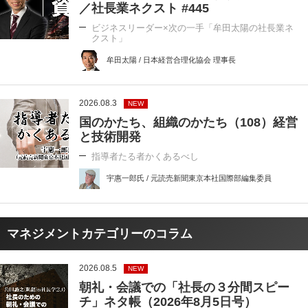
／社長業ネクスト #445
ビジネスリーダー×次の一手「牟田太陽の社長業ネ
クスト」
牟田太陽 / 日本経営合理化協会 理事長
2026.08.3
NEW
国のかたち、組織のかたち（108）経営
と技術開発
指導者たる者かくあるべし
宇惠一郎氏 / 元読売新聞東京本社国際部編集委員
マネジメントカテゴリーのコラム
2026.08.5
NEW
朝礼・会議での「社長の３分間スピー
チ」ネタ帳（2026年8月5日号）