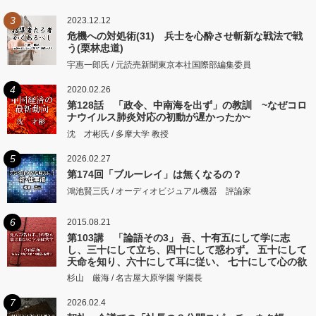
3
2023.12.12
危機への対処術(31) 兵士を心酔させ斬新な戦法で戦
う(栗林忠道)
宇惠一郎氏 / 元読売新聞東京本社国際部編集委員
4
2020.02.26
第128話 「政令、中南海を出ず」の教訓 ~なぜコロ
ナウイルス肺炎対応の初動が遅かったか~
沈 才彬氏 / 多摩大学 教授
5
2026.02.27
第174回「ブルーレイ」は無くなるの？
鴻池賢三氏 / オーディオビジュアル機器 評論家
6
2015.08.21
第103講 「論語その3」 吾、十有五にして学に志
し、三十にして立ち、四十にして惑わず。 五十にして
天命を知り、六十にして耳に従い、 七十にして心の欲
するところに従いて矩をこえず。
杉山 厳海 / 名古屋大原学園 学園長
7
2026.02.4