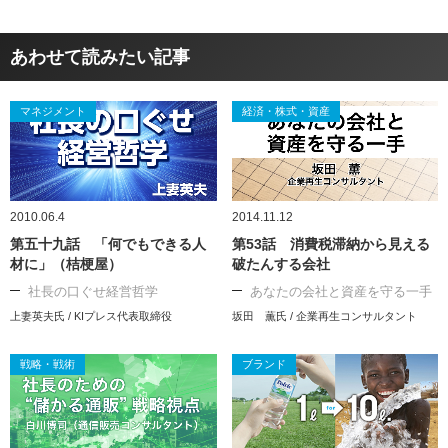
あわせて読みたい記事
マネジメント
経済・株式・資産
2010.06.4
2014.11.12
第五十九話 「何でもできる人
第53話 消費税滞納から見える
材に」（桔梗屋）
破たんする会社
社長の口ぐせ経営哲学
あなたの会社と資産を守る一手
上妻英夫氏 / KIプレス代表取締役
坂田 薫氏 / 企業再生コンサルタント
戦略・戦術
ブランド