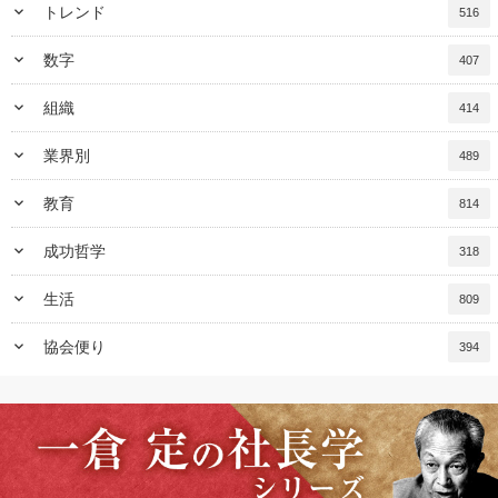
keyboard_arrow_down
トレンド
516
keyboard_arrow_down
数字
407
keyboard_arrow_down
組織
414
keyboard_arrow_down
業界別
489
keyboard_arrow_down
教育
814
keyboard_arrow_down
成功哲学
318
keyboard_arrow_down
生活
809
keyboard_arrow_down
協会便り
394