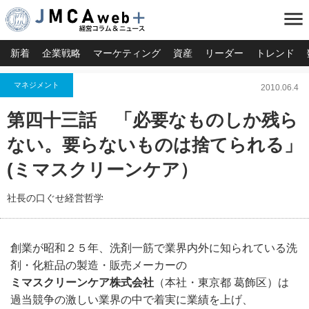
menu
新着
企業戦略
マーケティング
資産
リーダー
トレンド
マネジメント
2010.06.4
第四十三話 「必要なものしか残ら
ない。要らないものは捨てられる」
(ミマスクリーンケア）
社長の口ぐせ経営哲学
創業が昭和２５年、洗剤一筋で業界内外に知られている洗
剤・化粧品の製造・販売メーカーの
ミマスクリーンケア株式会社
（本社・東京都 葛飾区）は
過当競争の激しい業界の中で着実に業績を上げ、