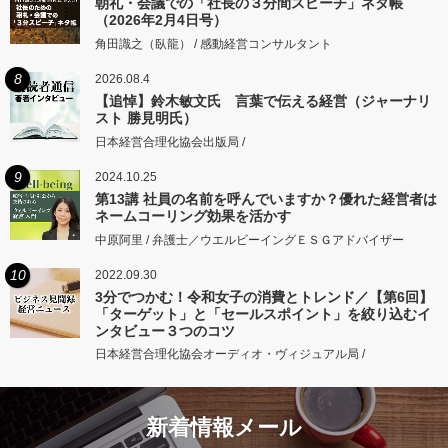
朝礼・会議での「社長の３分間スピーチ」ネタ帳
（2026年2月4日号）
角田識之（臥龍） / 感動経営コンサルタント
8
2026.08.4
【追悼】鈴木敏文氏 言葉で伝える経営（ジャーナリ
スト 勝見明氏）
日本経営合理化協会出版局 /
9
2024.10.25
第13講 社員の名前を呼んでいますか？優れた経営者は
ネームコーリング効果を活かす
中原阿里 / 弁護士／ウエルビーイングＥＳＧアドバイザー
10
2022.09.30
3分でつかむ！令和女子の消費とトレンド／【第6回】
「ターゲット」と「セールスポイント」を絞り込むイ
ンタビュー３つのコツ
日本経営合理化協会オーディオ・ヴィジュアル局 /
新着情報メール