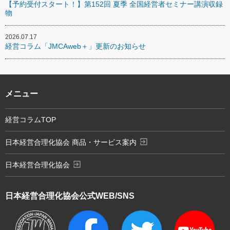
【予約受付スタート！】第152回 夏季 全国経営者セミナー講演収録
物
2026.07.17
経営コラム「JMCAweb＋」更新のお知らせ
メニュー
経営コラムTOP
exit_to_app
日本経営合理化協会 商品・サービス案内
exit_to_app
日本経営合理化協会
日本経営合理化協会
公式WEB/SNS