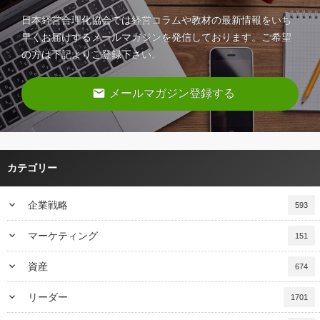
日本経営合理化協会では経営コラムや教材の最新情報をいち
早くお届けするメールマガジンを発信しております。ご希望
の方は下記よりご登録下さい。
email
メールマガジン登録する
カテゴリー
keyboard_arrow_down
企業戦略
593
keyboard_arrow_down
マーケティング
151
keyboard_arrow_down
資産
674
keyboard_arrow_down
リーダー
1701