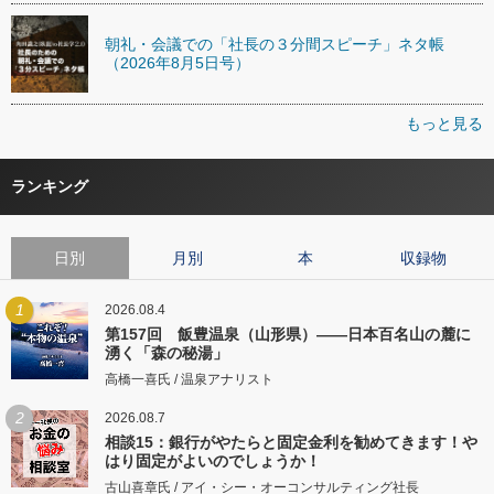
朝礼・会議での「社長の３分間スピーチ」ネタ帳
（2026年8月5日号）
もっと見る
ランキング
日別
月別
本
収録物
1
2026.08.4
第157回 飯豊温泉（山形県）――日本百名山の麓に
湧く「森の秘湯」
高橋一喜氏 / 温泉アナリスト
2
2026.08.7
相談15：銀行がやたらと固定金利を勧めてきます！や
はり固定がよいのでしょうか！
古山喜章氏 / アイ・シー・オーコンサルティング社長