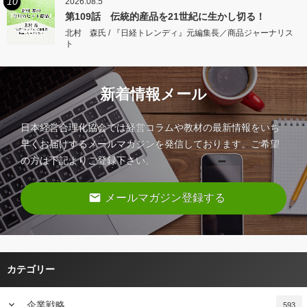
10
2026.08.5
第109話 伝統的産品を21世紀に生かし切る！
北村 森氏 / 『日経トレンディ』元編集長／商品ジャーナリス
ト
新着情報メール
日本経営合理化協会では経営コラムや教材の最新情報をいち
早くお届けするメールマガジンを発信しております。ご希望
の方は下記よりご登録下さい。
email
メールマガジン登録する
カテゴリー
keyboard_arrow_down
企業戦略
593