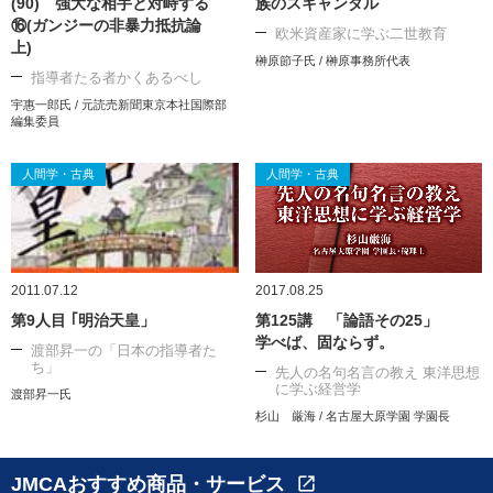
(90) 強大な相手と対峙する
族のスキャンダル
⑯(ガンジーの非暴力抵抗論
欧米資産家に学ぶ二世教育
上)
榊原節子氏 / 榊原事務所代表
指導者たる者かくあるべし
宇惠一郎氏 / 元読売新聞東京本社国際部
編集委員
人間学・古典
人間学・古典
2011.07.12
2017.08.25
第9人目 ｢明治天皇」
第125講 「論語その25」
学べば、固ならず。
渡部昇一の「日本の指導者た
ち」
先人の名句名言の教え 東洋思想
に学ぶ経営学
渡部昇一氏
杉山 厳海 / 名古屋大原学園 学園長
JMCAおすすめ商品・サービス
open_in_new