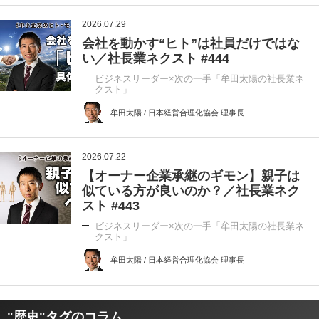
2026.07.29
会社を動かす“ヒト”は社員だけではな
い／社長業ネクスト #444
ビジネスリーダー×次の一手「牟田太陽の社長業ネ
クスト」
牟田太陽 / 日本経営合理化協会 理事長
2026.07.22
【オーナー企業承継のギモン】親子は
似ている方が良いのか？／社長業ネク
スト #443
ビジネスリーダー×次の一手「牟田太陽の社長業ネ
クスト」
牟田太陽 / 日本経営合理化協会 理事長
"歴史"タグのコラム