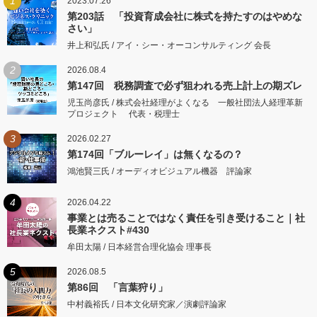
1
2023.07.26
第203話 「投資育成会社に株式を持たすのはやめな
さい」
井上和弘氏 / アイ・シー・オーコンサルティング 会長
2
2026.08.4
第147回 税務調査で必ず狙われる売上計上の期ズレ
児玉尚彦氏 / 株式会社経理がよくなる 一般社団法人経理革新
プロジェクト 代表・税理士
3
2026.02.27
第174回「ブルーレイ」は無くなるの？
鴻池賢三氏 / オーディオビジュアル機器 評論家
4
2026.04.22
事業とは売ることではなく責任を引き受けること｜社
長業ネクスト#430
牟田太陽 / 日本経営合理化協会 理事長
5
2026.08.5
第86回 「言葉狩り」
中村義裕氏 / 日本文化研究家／演劇評論家