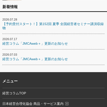
新着情報
2026.07.28
【予約受付スタート！】第152回 夏季 全国経営者セミナー講演収録
物
2026.07.17
経営コラム「JMCAweb＋」更新のお知らせ
2026.07.03
経営コラム「JMCAweb＋」更新のお知らせ
メニュー
経営コラムTOP
exit_to_app
日本経営合理化協会 商品・サービス案内