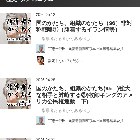
2026.05.12
国のかたち、組織のかたち（96）非対
称戦略①（膠着するイラン情勢）
指導者たる者かくあるべし
宇惠一郎氏 / 元読売新聞東京本社国際部編集委員
設定しないでください
2026.04.28
国のかたち、組織のかたち(95 )強大
な相手と対峙する㉑(牧師キングのアメ
リカ公民権運動 下)
指導者たる者かくあるべし
宇惠一郎氏 / 元読売新聞東京本社国際部編集委員