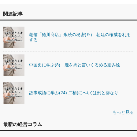
関連記事
老舗「徳川商店」永続の秘密(９) 朝廷の権威を利用
する
中国史に学ぶ(8) 鹿を馬と言いくるめる踏み絵
故事成語に学ぶ(24) 二柄(にへい)は刑と徳なり
もっと見る
最新の経営コラム