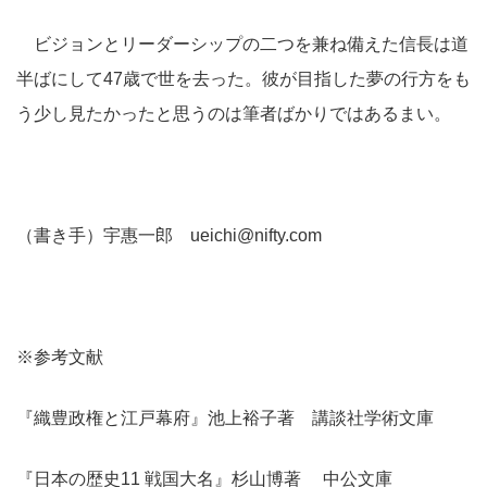
ビジョンとリーダーシップの二つを兼ね備えた信長は道
半ばにして47歳で世を去った。彼が目指した夢の行方をも
う少し見たかったと思うのは筆者ばかりではあるまい。
（書き手）宇惠一郎 ueichi@nifty.com
※参考文献
『織豊政権と江戸幕府』池上裕子著 講談社学術文庫
『日本の歴史11 戦国大名』杉山博著 中公文庫