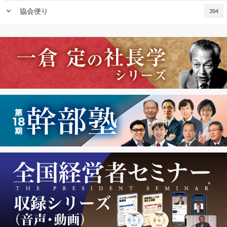
keyboard_arrow_down
協会便り
394