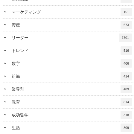
keyboard_arrow_down
マーケティング
151
keyboard_arrow_down
資産
673
keyboard_arrow_down
リーダー
1701
keyboard_arrow_down
トレンド
516
keyboard_arrow_down
数字
406
keyboard_arrow_down
組織
414
keyboard_arrow_down
業界別
489
keyboard_arrow_down
教育
814
keyboard_arrow_down
成功哲学
318
keyboard_arrow_down
生活
809