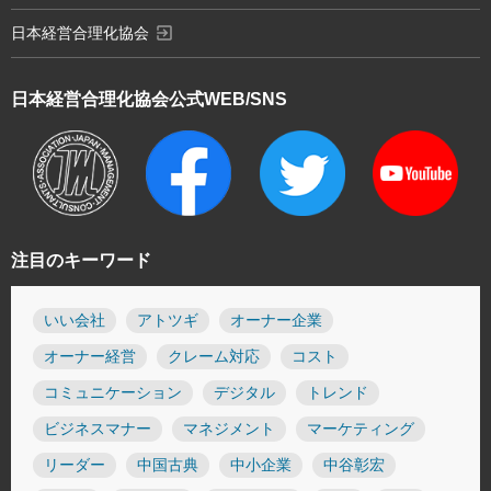
exit_to_app
日本経営合理化協会
日本経営合理化協会
公式WEB/SNS
注目のキーワード
いい会社
アトツギ
オーナー企業
オーナー経営
クレーム対応
コスト
コミュニケーション
デジタル
トレンド
ビジネスマナー
マネジメント
マーケティング
リーダー
中国古典
中小企業
中谷彰宏