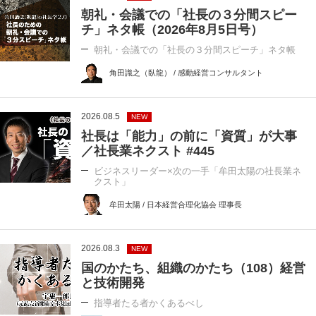
朝礼・会議での「社長の３分間スピー
チ」ネタ帳（2026年8月5日号）
朝礼・会議での「社長の３分間スピーチ」ネタ帳
角田識之（臥龍） / 感動経営コンサルタント
2026.08.5
NEW
社長は「能力」の前に「資質」が大事
／社長業ネクスト #445
ビジネスリーダー×次の一手「牟田太陽の社長業ネ
クスト」
牟田太陽 / 日本経営合理化協会 理事長
2026.08.3
NEW
国のかたち、組織のかたち（108）経営
と技術開発
指導者たる者かくあるべし