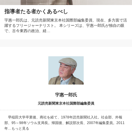
指導者たる者かくあるべし
宇惠一郎氏は、元読売新聞東京本社国際部編集委員、現在、多方面で活
躍するフリージャーナリスト。 本シリーズは、宇惠一郎氏が独自の眼
で、古今東西の政治、経…
宇惠一郎氏
元読売新聞東京本社国際部編集委員
早稲田大学卒業後、商社を経て、1978年読売新聞社入社。社会部、外報
部、95～98年ソウル支局長。帰国後、解説部次長、2007年編集委員。2011
年…もっと見る