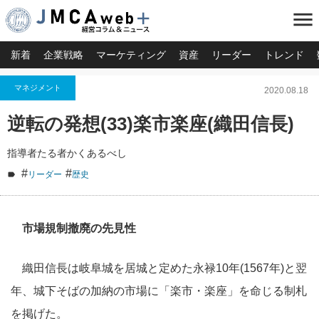
menu
新着
企業戦略
マーケティング
資産
リーダー
トレンド
マネジメント
2020.08.18
逆転の発想(33)楽市楽座(織田信長)
指導者たる者かくあるべし
#
#
リーダー
歴史
市場規制撤廃の先見性
織田信長は岐阜城を居城と定めた永禄10年(1567年)と翌
年、城下そばの加納の市場に「楽市・楽座」を命じる制札
を掲げた。