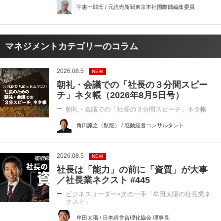
宇惠一郎氏 / 元読売新聞東京本社国際部編集委員
マネジメントカテゴリーのコラム
2026.08.5
NEW
朝礼・会議での「社長の３分間スピー
チ」ネタ帳（2026年8月5日号）
朝礼・会議での「社長の３分間スピーチ」ネタ帳
角田識之（臥龍） / 感動経営コンサルタント
2026.08.5
NEW
社長は「能力」の前に「資質」が大事
／社長業ネクスト #445
ビジネスリーダー×次の一手「牟田太陽の社長業ネ
クスト」
牟田太陽 / 日本経営合理化協会 理事長