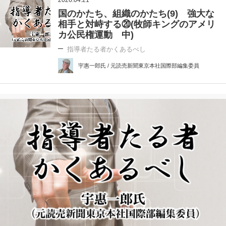
2026.04.21
国のかたち、組織のかたち(9) 強大な
相手と対峙する⑳(牧師キングのアメリ
カ公民権運動 中)
指導者たる者かくあるべし
宇惠一郎氏 / 元読売新聞東京本社国際部編集委員