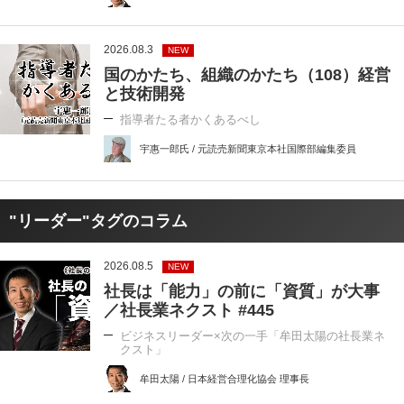
2026.08.3
NEW
国のかたち、組織のかたち（108）経営
と技術開発
指導者たる者かくあるべし
宇惠一郎氏 / 元読売新聞東京本社国際部編集委員
"リーダー"タグのコラム
2026.08.5
NEW
社長は「能力」の前に「資質」が大事
／社長業ネクスト #445
ビジネスリーダー×次の一手「牟田太陽の社長業ネ
クスト」
牟田太陽 / 日本経営合理化協会 理事長