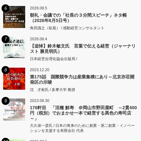
6
2026.08.5
朝礼・会議での「社長の３分間スピーチ」ネタ帳
（2026年8月5日号）
角田識之（臥龍） / 感動経営コンサルタント
7
2026.08.4
【追悼】鈴木敏文氏 言葉で伝える経営（ジャーナリ
スト 勝見明氏）
日本経営合理化協会出版局 /
8
2023.12.20
第175話 国際競争力は産業集積にあり～北京亦荘開
発区の示唆
沈 才彬氏 / 多摩大学 教授
9
2023.08.30
176軒目 「活種 鮮寿 ＠岡山市野田屋町 ～2貫400
円（税別）でおまかせ一本で経営する異色の寿司店
～」
大久保一彦氏 / 日本の将来のために創業・第二創業・イノベー
ションを支援する有限会社 代表