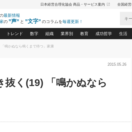
launch
日本経営合理化協会 商品・サービス案内
全国経営
の
最新情報
”声”
”文字”
家
の
と
のコラムを
毎週更新！
トレンド
数字
組織
業界別
教育
成功哲学
生活
) 「鳴かぬなら鳴くまで待つ」家康
る仕組みづくり講座(12)
産を守る一手(171)
ーワンで勝ち残る企業風土づくり(54)
《ニューヨーク発》ビジネスリーダーの先読み: 最新トレンド
オーナー社長の「お金の悩み相談室」(15)
「賃金の誤解」(135)
なぜ、トヨタ式で会社が伸びるのか？(
“出来る”管理職の条件(62)
中国哲学に学ぶ 不
おの
と戦略拠点(9)
(50)
2015.05.26
ーバル経営者は知ってい
(39)
スリーダー×次の一手「牟田太陽の社長業ネクスト」
おカネが残る決算書にするために、やっておきたいこと(
中小企業の新たな法律リスク(178)
売れる住宅を創る 100の視点(100)
あなただからお願いしたいと
令和時代の「社長の
”(9)
「社長の繁盛トレンド通信」(90)
デジ
向(204)
会社を守り抜くための緊急対策(100)
職場の生産性を下げるハラスメントの予防策(1
大久保一彦の“流行る”お店の仕組みづく
クレーム対応 実践マニュアル
先人の名句名言の教
抜く(19) 「鳴かぬなら
トル・F・グジバチの『経営戦略の新常識』(12)
北村森の「今月のヒット商品」(109)
リーダ
2026.08.5
2
る経営」の極意
、決めておきたい、知っておきたい、やってお
強い決算書の会社はココが違う！(36)
賃金決定の定石(68)
柿内幸夫─社長のための現場改善(174
クレーム対応の新知識と新常
渡部昇一の「日本の
い
第109話 伝統的産品を21世紀
第
ジオジャパンの成功要因と
る者かくあるべし(635)
次の売れ筋をつかむ術(102)
ワイ
」
に生かし切る！
損益分岐点を下げる、Ｐ／Ｌ不況時代の新戦略(12)
顧客・社員・社会から支持される「ウェルビ
デキル社員に育てる！ 社員
経営に活かす“十八史
の資産管理講座(95)
会議での「社長の３分間スピーチ」ネタ帳(159)
社長のメシの種 4.0(206)
門」(23)
必読
2026.08.5
新・会計経営と実学(37)
東川鷹年の「中小企業の人育
略(77)
53)
「経営知になる考え方」(57)
眼と耳
朝礼・会議での「社長の３分間
決算書の“見える化”術(12)
業績アップにつながる！ワン
スピーチ」ネタ帳（2026年8月5
ブランド戦略(39)
日号）
なたにお願いしたいと思われる「一流の仕事術」(28)
社長の
賢い社長の「経理財務の見どころ・勘どころ・ツッコ
欧米資産家に学ぶ二世教育(1
ぐせ経営哲学(100)
ろ」(149)
米国