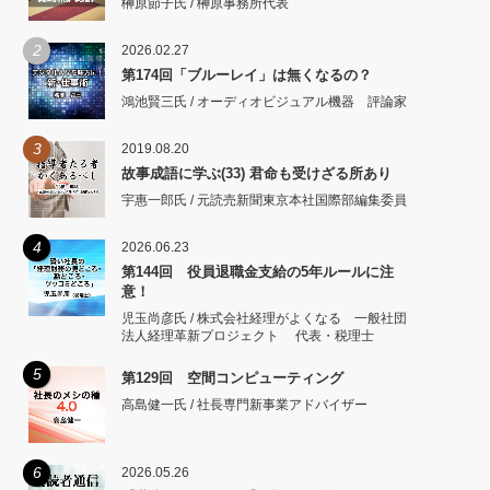
榊原節子氏 / 榊原事務所代表
2
2026.02.27
第174回「ブルーレイ」は無くなるの？
鴻池賢三氏 / オーディオビジュアル機器 評論家
3
2019.08.20
故事成語に学ぶ(33) 君命も受けざる所あり
宇惠一郎氏 / 元読売新聞東京本社国際部編集委員
4
2026.06.23
第144回 役員退職金支給の5年ルールに注
意！
児玉尚彦氏 / 株式会社経理がよくなる 一般社団
法人経理革新プロジェクト 代表・税理士
5
第129回 空間コンピューティング
高島健一氏 / 社長専門新事業アドバイザー
6
2026.05.26