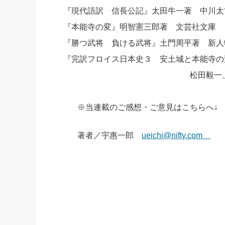
『現代語訳 信長公記』太田牛一著 中川太
『本能寺の変』明智憲三郎著 文芸社文庫
『勝つ武将 負ける武将』土門周平著 新人
『完訳フロイス日本史３ 安土城と本能寺
松田毅一、川崎桃太
※当連載のご感想・ご意見はこちらへ↓
著者／宇惠一郎
ueichi@nifty.com