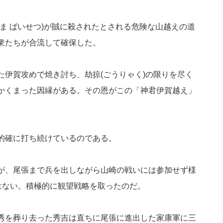
ま ばいせつ)が賊に殺されたとされる危険な山越えの道
衆たちが合流して確保した。
伊賀攻めで焼き討ち、劫掠(ごうりゃく)の限りを尽く
かくまった因縁がある。その恩がこの「神君伊賀越え」
的確に打ち続けているのである。
が、尾張まで兵を出しながら山崎の戦いには参加せず様
はない。積極的に観望戦略を取ったのだ。
秀を葬り去った秀吉は直ちに尾張に進出した家康軍に三