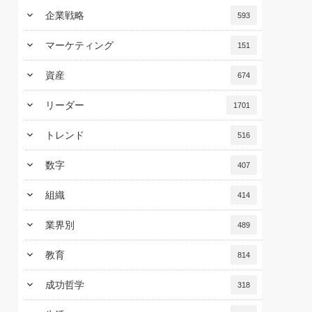
keyboard_arrow_down
企業戦略
593
keyboard_arrow_down
マーケティング
151
keyboard_arrow_down
資産
674
keyboard_arrow_down
リーダー
1701
keyboard_arrow_down
トレンド
516
keyboard_arrow_down
数字
407
keyboard_arrow_down
組織
414
keyboard_arrow_down
業界別
489
keyboard_arrow_down
教育
814
keyboard_arrow_down
成功哲学
318