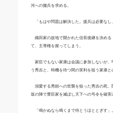
河への撤兵を求める。
「もはや問題は解決した。援兵は必要なし
織田家の故地で開かれた信長後継を決める
て、主導権を握ってしまう。
家臣でもない家康は会議に参加しないが、
う秀吉と、時機を待つ間の実利を狙う家康と
溺愛する秀頼への世襲を狙った秀吉の死、
坂の陣で豊臣家を滅ぼし天下への号令を確実
「鳴かぬなら鳴くまで待とうほととぎす」