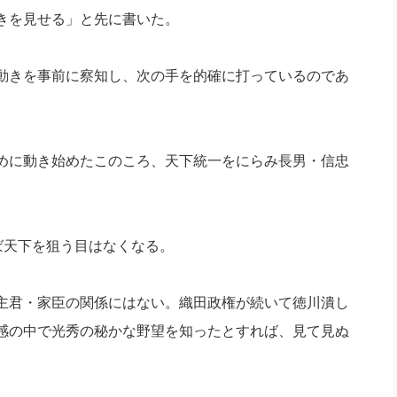
社長のための“全員営業”(30
きを見せる」と先に書いた。
腕をつくる 人と組織を動かす(200)
銀行交渉はこうしなさい！(12)
高橋一
行動科学マネジメント(5)
の社長のビジョン実現道場(10)
動きを事前に察知し、次の手を的確に打っているのであ
めに動き始めたこのころ、天下統一をにらみ長男・信忠
ば天下を狙う目はなくなる。
主君・家臣の関係にはない。織田政権が続いて徳川潰し
感の中で光秀の秘かな野望を知ったとすれば、見て見ぬ