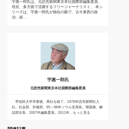
宇惠一郎氏は、元読売新聞東京本社国際部編集委員、
)
現在、多方面で活躍するフリージャーナリスト。 本シ
喜の『これぞ！"本物の温泉"』(157)
リーズは、宇惠一郎氏が独自の眼で、古今東西の政
治、経…
宇惠一郎氏
元読売新聞東京本社国際部編集委員
早稲田大学卒業後、商社を経て、1978年読売新聞社入
社。社会部、外報部、95～98年ソウル支局長。帰国後、解
説部次長、2007年編集委員。2011年…もっと見る