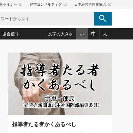
launch
launch
launch
者セミナー
経営コンサルティグ
日本経営合理化協会
search
大
中
協会便り
文字の大きさ
小
5)
況は会社守成の好機(38)
ころ心平の ──社長のための「か・ら・だマネジメント」
「愛読者通信」著者インタビュー(44)
34)
思われる 気配りの達人(127)
人間力の磨き方」(86)
ビジネス見聞録 経営ニュース(100)
タルＡＶを味方に！新・仕事術(180)
0)
り(210)
(92)
え 東洋思想に学ぶ経営学(132)
作間信司の経営無形庵(けいえいむぎょうあん)(166)
ー脳の鍛え方(32)
もっとみる
026.08.5
)
識(57)
指導者たち」(32)
経営セミナー情報局(1)
86回 「言葉狩り」
ンを楽しむ基礎レッスン(12)
ーイング経営入
教育の決め手(203)
略”(30)
繁栄への着眼点 牟田太陽(76)
！社長が読むべき今月の4冊(88)
て」(38)
講話を聞いて学ぼう 実学・耳学・磨く「ミミガク」のすすめ
で楽しむ読書術(162)
(7)
ランク上の手紙・メール術(100)
「氣」(30)
指導者たる者かくあるべし
ミどこ
00)
スポーツ・ビジネスに学ぶ心理学(98)