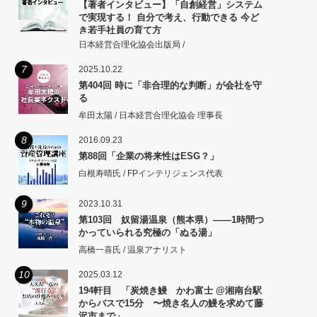
【著者インタビュー】「自創経営」システム
で実現する！ 自分で考え、行動できる 今ど
き若手社員の育て方
日本経営合理化協会出版局 /
7
2025.10.22
第404回 時に「非合理的な判断」が会社を守
る
牟田太陽 / 日本経営合理化協会 理事長
8
2016.09.23
第88回「企業の将来性はESG？」
白根寿晴氏 / FPインテリジェンス代表
9
2023.10.31
第103回 奴留湯温泉（熊本県）――1時間つ
かっていられる究極の「ぬる湯」
高橋一喜氏 / 温泉アナリスト
10
2025.03.12
194軒目 「炭焼き鰻 かわ富士 @湘南台駅
からバスで15分 〜焼き名人の鰻を求めて藤
沢市まで」