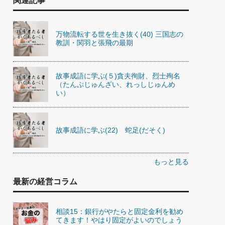
関連記事
万物流転する世を生き抜く(40) 三国志の
教訓・関羽と張飛の最期
故事成語に学ぶ(５)貪夫徇財、烈士殉名
（たんぷじゅんざい、れっしじゅんめ
い）
故事成語に学ぶ(22) 蛇足(だそく)
もっと見る
最新の経営コラム
相談15：銀行がやたらと固定金利を勧め
てきます！やはり固定がよいのでしょう