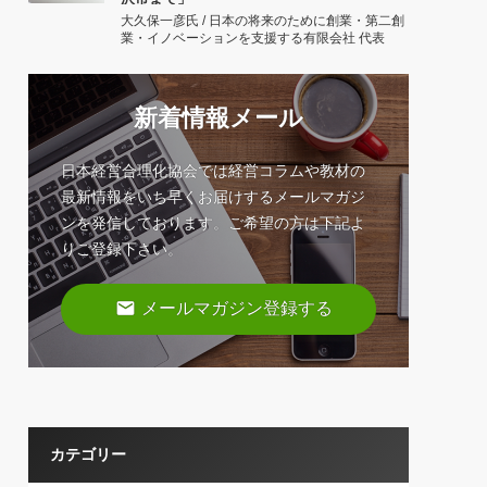
大久保一彦氏 / 日本の将来のために創業・第二創
業・イノベーションを支援する有限会社 代表
新着情報メール
日本経営合理化協会では経営コラムや教材の
最新情報をいち早くお届けするメールマガジ
ンを発信しております。ご希望の方は下記よ
りご登録下さい。
email
メールマガジン登録する
カテゴリー