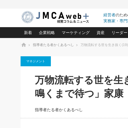
経営者
のため
実務家・専門
新着
企業戦略
マーケティング
資産
リーダー
ホーム
指導者たる者かくあるべし
万物流転する世を生き抜く(19
中小企業の「１位づくり」戦略(96)
ネット戦略成功の秘訣 圧倒的に儲か
あなたの会社と資
オンリ
マネジメント
利益を最大化する「業務改善」横田尚哉氏(5)
ビジネスを一瞬で制する！一流グロ
どうなる金融業界
ビジネ
る“社長の戦略印象リスクマネジメント
(446)
強い会社を築く ビジネス・クリニック(240)
中国経済の最新動
万物流転する世を生き
ロングセラーの玉手箱(9)
ピョー
2026.08.7
2026.08.7
日本レーザー「人を大切にしながら利益を上げ
事業承継の前に
相談15：銀行がやたらと固定金
第153回「内需企業があっと
(3)
大復活＆快進撃！ユニバーサルスタ
きたいコト(12)
指導者た
鳴くまで待つ」家康
利を勧めてきます！やはり固定
う間にグローバル成長企業に
は(5)
がよいのでしょうか！
FOOD & LIFE COMPANIES
武器としてのM&A入門(3)
会社と社長のため
朝礼・
最高の自分を表現する 成功イメージ戦
社長のための“儲かる通販”戦略視点(151)
深読み企業分析(1
楠木建の
指導者たる者かくあるべし
酒井光雄 成功事例に学ぶ繁栄企業の
継続経営 百話百行(85)
次もあ
野田久美子 香港ビジネス成功法(10)
社長の口