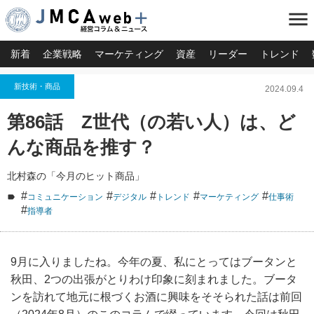
menu
新着
企業戦略
マーケティング
資産
リーダー
トレンド
新技術・商品
2024.09.4
第86話 Z世代（の若い人）は、ど
んな商品を推す？
北村森の「今月のヒット商品」
#
#
#
#
#
コミュニケーション
デジタル
トレンド
マーケティング
仕事術
#
指導者
9月に入りましたね。今年の夏、私にとってはブータンと
秋田、2つの出張がとりわけ印象に刻まれました。ブータ
ンを訪れて地元に根づくお酒に興味をそそられた話は前回