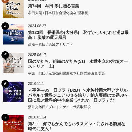
第74回 牟田 學に贈る言葉
牟田太陽 / 日本経営合理化協会 理事長
4
2024.08.27
第123回 長湯温泉(大分県) 恥ずかしいけれど湯は最
高！ 炭酸の露天風呂
高橋一喜氏 / 温泉アナリスト
5
2025.06.17
国のかたち、組織のかたち(51) 永世中立の努力(オー
ストリア 上)
宇惠一郎氏 / 元読売新聞東京本社国際部編集委員
6
2016.11.1
＜事例―35 日プラ（B2B）＞水族館用大型アクリル
パネルで世界シェア70％を誇り、納入実績は世界60ヶ
国に及ぶ世界的中小企業...それが「日プラ」だ
酒井光雄氏 / ブレインゲイト代表取締役
7
2018.02.14
第2回 何でもかんでもハラスメントにされる窮屈な
時代に突入！