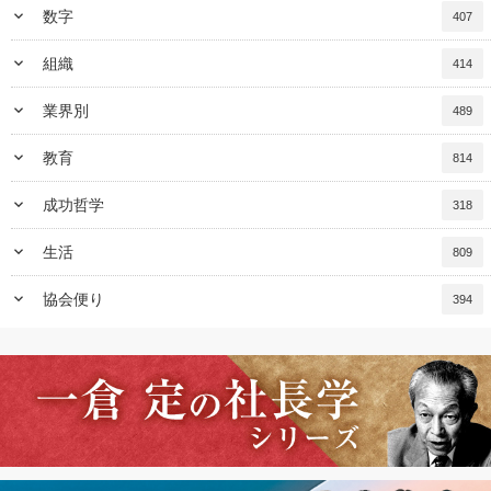
keyboard_arrow_down
数字
407
keyboard_arrow_down
組織
414
keyboard_arrow_down
業界別
489
keyboard_arrow_down
教育
814
keyboard_arrow_down
成功哲学
318
keyboard_arrow_down
生活
809
keyboard_arrow_down
協会便り
394