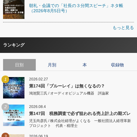
朝礼・会議での「社長の３分間スピーチ」ネタ帳
（2026年8月5日号）
もっと見る
ランキング
日別
月別
本
収録物
1
2026.02.27
第174回「ブルーレイ」は無くなるの？
鴻池賢三氏 / オーディオビジュアル機器 評論家
2
2026.08.4
第147回 税務調査で必ず狙われる売上計上の期ズレ
児玉尚彦氏 / 株式会社経理がよくなる 一般社団法人経理革新
プロジェクト 代表・税理士
3
2026.06.19