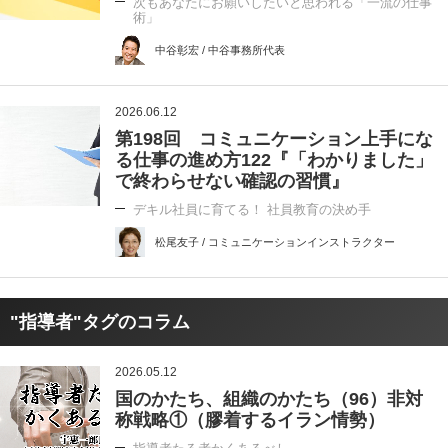
次もあなたにお願いしたいと思われる「一流の仕事
術」
中谷彰宏 / 中谷事務所代表
2026.06.12
第198回 コミュニケーション上手にな
る仕事の進め方122『「わかりました」
で終わらせない確認の習慣』
デキル社員に育てる！ 社員教育の決め手
松尾友子 / コミュニケーションインストラクター
"指導者"タグのコラム
2026.05.12
国のかたち、組織のかたち（96）非対
称戦略①（膠着するイラン情勢）