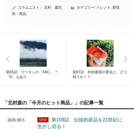
コラムニスト：
北村 森氏
カテゴリー:
トレンド
,
新技
術・商品
第85話 ブータンの「ABC」 ＊
第87話 外的要因の変化と、どう
「D」もあり
戦うか！？
「北村森の「今月のヒット商品」」の記事一覧
第109話 伝統的産品を21世紀に
NEW
2026.08.5
生かし切る！