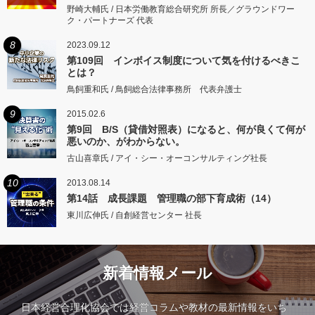
野崎大輔氏 / 日本労働教育総合研究所 所長／グラウンドワー
ク・パートナーズ 代表
8
2023.09.12
第109回 インボイス制度について気を付けるべきこ
とは？
鳥飼重和氏 / 鳥飼総合法律事務所 代表弁護士
9
2015.02.6
第9回 B/S（貸借対照表）になると、何が良くて何が
悪いのか、がわからない。
古山喜章氏 / アイ・シー・オーコンサルティング社長
10
2013.08.14
第14話 成長課題 管理職の部下育成術（14）
東川広伸氏 / 自創経営センター 社長
新着情報メール
日本経営合理化協会では経営コラムや教材の最新情報をいち