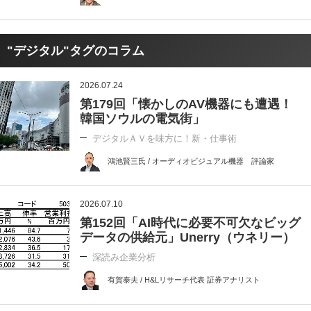
"デジタル"タグのコラム
2026.07.24
第179回「懐かしのAV機器にも遭遇！
韓国ソウルの電気街」
デジタルＡＶを味方に！新・仕事術
鴻池賢三氏 / オーディオビジュアル機器 評論家
2026.07.10
第152回「AI時代に必要不可欠なビッグ
データの供給元」Unerry（ウネリー）
深読み企業分析
有賀泰夫 / H&Lリサーチ代表 証券アナリスト