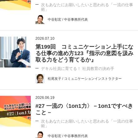
次もあなたにお願いしたいと思われる「一流の仕事
術」
中谷彰宏 / 中谷事務所代表
2026.07.10
第199回 コミュニケーション上手にな
る仕事の進め方123『指示の意図を汲み
取る力をどう育てるか』
デキル社員に育てる！ 社員教育の決め手
松尾友子 / コミュニケーションインストラクター
2026.06.19
#27 一流の〈1on1力〉－1on1ですべき
こと－
次もあなたにお願いしたいと思われる「一流の仕事
術」
中谷彰宏 / 中谷事務所代表