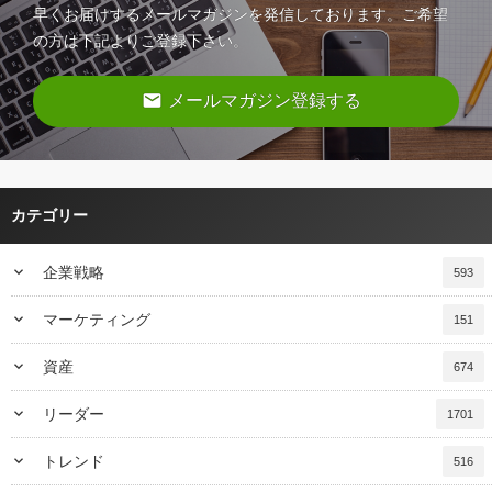
早くお届けするメールマガジンを発信しております。ご希望
の方は下記よりご登録下さい。
email
メールマガジン登録する
カテゴリー
keyboard_arrow_down
企業戦略
593
keyboard_arrow_down
マーケティング
151
keyboard_arrow_down
資産
674
keyboard_arrow_down
リーダー
1701
keyboard_arrow_down
トレンド
516