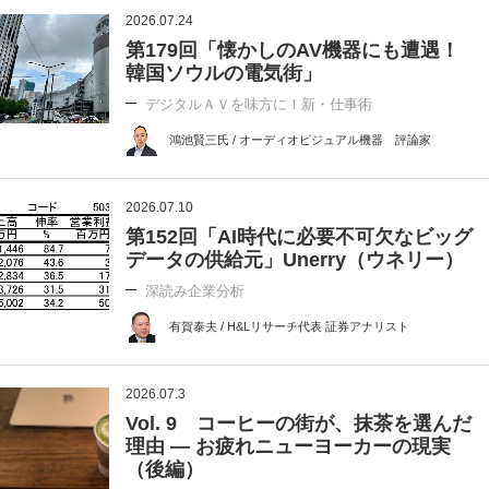
2026.07.24
第179回「懐かしのAV機器にも遭遇！
韓国ソウルの電気街」
デジタルＡＶを味方に！新・仕事術
鴻池賢三氏 / オーディオビジュアル機器 評論家
2026.07.10
第152回「AI時代に必要不可欠なビッグ
データの供給元」Unerry（ウネリー）
深読み企業分析
有賀泰夫 / H&Lリサーチ代表 証券アナリスト
2026.07.3
Vol. 9 コーヒーの街が、抹茶を選んだ
理由 ― お疲れニューヨーカーの現実
（後編）