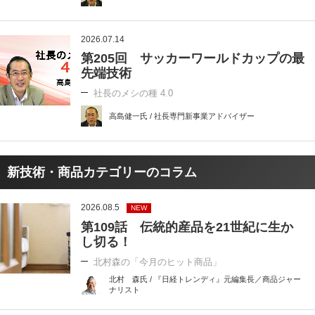
2026.07.14
第205回 サッカーワールドカップの最
先端技術
社長のメシの種 4.0
高島健一氏 / 社長専門新事業アドバイザー
新技術・商品カテゴリーのコラム
2026.08.5
NEW
第109話 伝統的産品を21世紀に生か
し切る！
北村森の「今月のヒット商品」
北村 森氏 / 『日経トレンディ』元編集長／商品ジャー
ナリスト