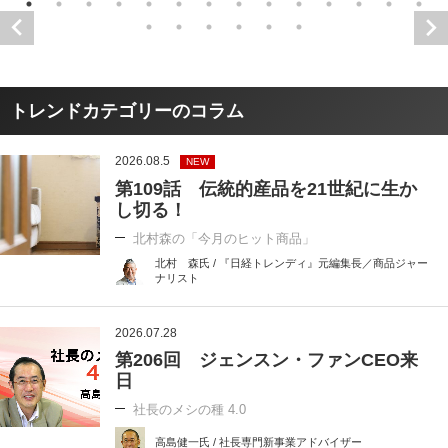
トレンドカテゴリーのコラム
2026.08.5
NEW
第109話 伝統的産品を21世紀に生か
し切る！
北村森の「今月のヒット商品」
北村 森氏 / 『日経トレンディ』元編集長／商品ジャー
ナリスト
2026.07.28
第206回 ジェンスン・ファンCEO来
日
社長のメシの種 4.0
高島健一氏 / 社長専門新事業アドバイザー