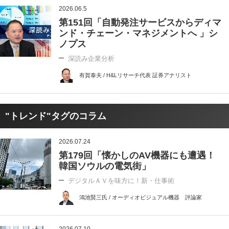
2026.06.5
第151回「自動発注サービスからディマ
ンド・チェーン・マネジメントへ 」シ
ノプス
深読み企業分析
有賀泰夫 / H&Lリサーチ代表 証券アナリスト
"トレンド"タグのコラム
2026.07.24
第179回「懐かしのAV機器にも遭遇！
韓国ソウルの電気街」
デジタルＡＶを味方に！新・仕事術
鴻池賢三氏 / オーディオビジュアル機器 評論家