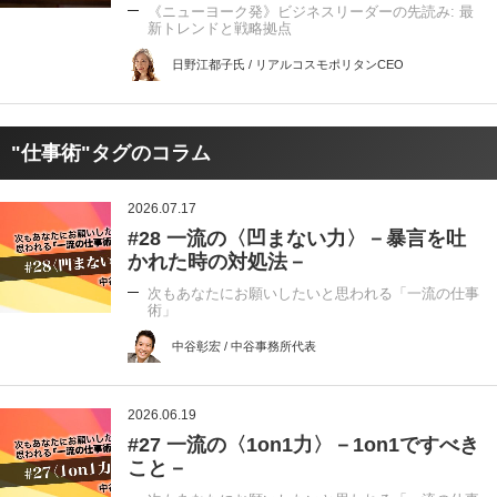
《ニューヨーク発》ビジネスリーダーの先読み: 最
新トレンドと戦略拠点
日野江都子氏 / リアルコスモポリタンCEO
"仕事術"タグのコラム
2026.07.17
#28 一流の〈凹まない力〉－暴言を吐
かれた時の対処法－
次もあなたにお願いしたいと思われる「一流の仕事
術」
中谷彰宏 / 中谷事務所代表
2026.06.19
#27 一流の〈1on1力〉－1on1ですべき
こと－