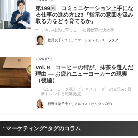
2026.07.10
第199回 コミュニケーション上手にな
る仕事の進め方123『指示の意図を汲み
取る力をどう育てるか』
デキル社員に育てる！ 社員教育の決め手
松尾友子 / コミュニケーションインストラクター
2026.07.3
Vol. 9 コーヒーの街が、抹茶を選んだ
理由 ― お疲れニューヨーカーの現実
（後編）
《ニューヨーク発》ビジネスリーダーの先読み: 最
新トレンドと戦略拠点
日野江都子氏 / リアルコスモポリタンCEO
"マーケティング"タグのコラム