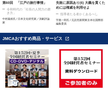
第60回 「江戸の旅行事情」
失敗に原因あり(6) 大義を貫くた
めには権威を利用せよ
令和時代の「社長の人間力の磨
き方」
指導者たる者かくあるべし
中村義裕氏 / 日本文化研究家／演劇評論
宇惠一郎氏 / 元読売新聞東京本社国際部
家
編集委員
JMCAおすすめ商品・サービス
open_in_new