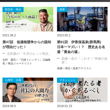
新技術・商品
健康
2021.06.2
2023.05.2
第47話 低価格競争からの脱却
第91回 伊香保温泉(群馬県)
が理由だった！
日本一マズい！？ 歴史ある名
湯「黄金の湯」
北村森の「今月のヒット商品」
高橋一喜の『これぞ！"本物の温
北村 森氏 / 『日経トレンディ』元編集
泉"』
長／商品ジャーナリスト
高橋一喜氏 / 温泉アナリスト
人間学・古典
マネジメント
2024.06.5
2018.01.23