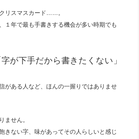
社長のための“全員営業”(30
腕をつくる 人と組織を動かす(200)
銀行交渉はこうしなさい！(12)
高橋一
クリスマスカード……。
行動科学マネジメント(5)
の社長のビジョン実現道場(10)
、１年で最も手書きする機会が多い時期でも
「字が下手だから書きたくない」
信がある人など、ほんの一握りではありませ
りません。
飽きない字、味があってその人らしいと感じ