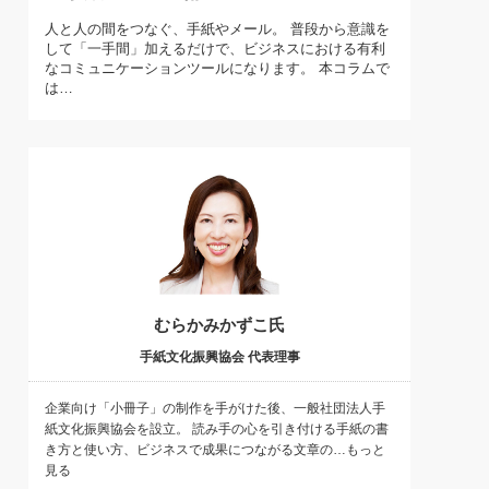
)
人と人の間をつなぐ、手紙やメール。 普段から意識を
喜の『これぞ！"本物の温泉"』(157)
して「一手間」加えるだけで、ビジネスにおける有利
なコミュニケーションツールになります。 本コラムで
は…
むらかみかずこ氏
手紙文化振興協会 代表理事
企業向け「小冊子」の制作を手がけた後、一般社団法人手
紙文化振興協会を設立。 読み手の心を引き付ける手紙の書
き方と使い方、ビジネスで成果につながる文章の…もっと
見る