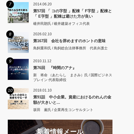
7
2014.06.20
第57回 「 コの字型 」配棟「 F字型 」配棟と
「 E字型 」配棟は避けた方が良い
碓井民朗氏 / 碓井建築オフィス代表
8
2026.02.10
第167回 会社を辞めますのホントの意味
鳥飼重和氏 / 鳥飼総合法律事務所 代表弁護士
9
2010.11.12
第76回 『時間のアナ』
新 将命 （あたらし まさみ）氏 / 国際ビジネス
ブレイン 代表取締役
10
2018.01.10
第91話 中小企業。資産におけるのれんの金
額が大きいと...
坂田 薫氏 / 企業再生コンサルタント
新着情報メール