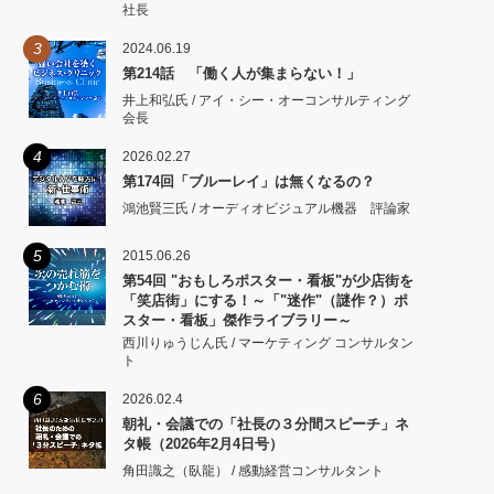
社長
3
2024.06.19
第214話 「働く人が集まらない！」
井上和弘氏 / アイ・シー・オーコンサルティング
会長
4
2026.02.27
第174回「ブルーレイ」は無くなるの？
鴻池賢三氏 / オーディオビジュアル機器 評論家
5
2015.06.26
第54回 "おもしろポスター・看板"が少店街を
「笑店街」にする！～「"迷作"（謎作？）ポ
スター・看板」傑作ライブラリー～
西川りゅうじん氏 / マーケティング コンサルタン
ト
6
2026.02.4
朝礼・会議での「社長の３分間スピーチ」ネ
タ帳（2026年2月4日号）
角田識之（臥龍） / 感動経営コンサルタント