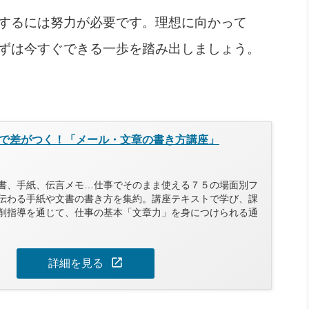
するには努力が必要です。理想に向かって
ずは今すぐできる一歩を踏み出しましょう。
で差がつく！「メール・文章の書き方講座」
書、手紙、伝言メモ…仕事でそのまま使える７５の場面別フ
伝わる手紙や文書の書き方を集約。講座テキストで学び、課
削指導を通じて、仕事の基本「文章力」を身につけられる通
open_in_new
詳細を見る