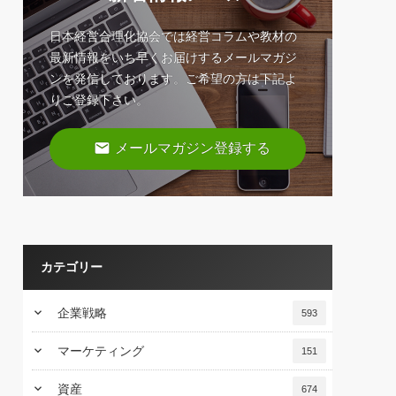
日本経営合理化協会では経営コラムや教材の
最新情報をいち早くお届けするメールマガジ
ンを発信しております。ご希望の方は下記よ
りご登録下さい。
email
メールマガジン登録する
カテゴリー
keyboard_arrow_down
企業戦略
593
keyboard_arrow_down
マーケティング
151
keyboard_arrow_down
資産
674