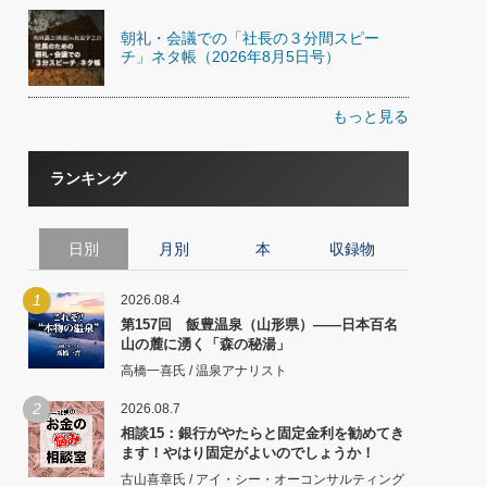
朝礼・会議での「社長の３分間スピー
チ」ネタ帳（2026年8月5日号）
もっと見る
ランキング
日別
月別
本
収録物
1
2026.08.4
第157回 飯豊温泉（山形県）――日本百名
山の麓に湧く「森の秘湯」
高橋一喜氏 / 温泉アナリスト
2
2026.08.7
相談15：銀行がやたらと固定金利を勧めてき
ます！やはり固定がよいのでしょうか！
古山喜章氏 / アイ・シー・オーコンサルティング