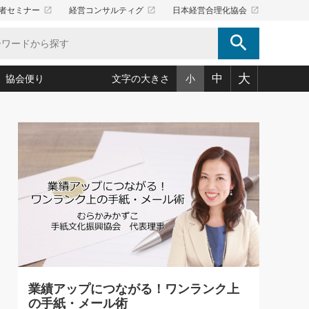
launch
launch
launch
者セミナー
経営コンサルティグ
日本経営合理化協会
search
大
中
協会便り
文字の大きさ
小
5)
況は会社守成の好機(38)
ころ心平の ──社長のための「か・ら・だマネジメント」
「愛読者通信」著者インタビュー(44)
34)
思われる 気配りの達人(127)
人間力の磨き方」(86)
ビジネス見聞録 経営ニュース(100)
タルＡＶを味方に！新・仕事術(180)
0)
り(210)
(92)
え 東洋思想に学ぶ経営学(132)
作間信司の経営無形庵(けいえいむぎょうあん)(166)
ー脳の鍛え方(32)
もっとみる
026.08.5
)
識(57)
指導者たち」(32)
経営セミナー情報局(1)
86回 「言葉狩り」
ンを楽しむ基礎レッスン(12)
ーイング経営入
教育の決め手(203)
略”(30)
繁栄への着眼点 牟田太陽(76)
！社長が読むべき今月の4冊(88)
て」(38)
講話を聞いて学ぼう 実学・耳学・磨く「ミミガク」のすすめ
で楽しむ読書術(162)
(7)
ランク上の手紙・メール術(100)
「氣」(30)
業績アップにつながる！ワンランク上
ミどこ
00)
の手紙・メール術
スポーツ・ビジネスに学ぶ心理学(98)