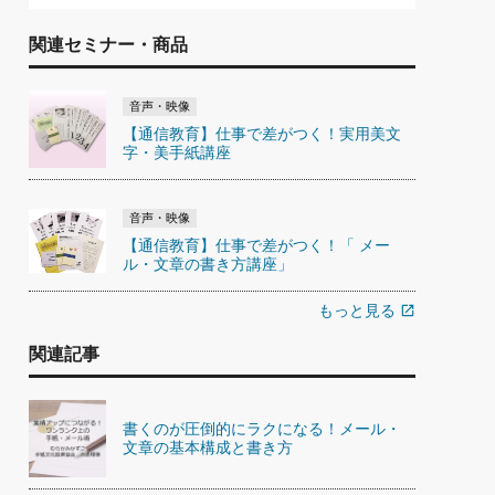
関連セミナー・商品
音声・映像
【通信教育】仕事で差がつく！実用美文
字・美手紙講座
音声・映像
【通信教育】仕事で差がつく！「 メー
ル・文章の書き方講座」
もっと見る
open_in_new
関連記事
書くのが圧倒的にラクになる！メール・
文章の基本構成と書き方