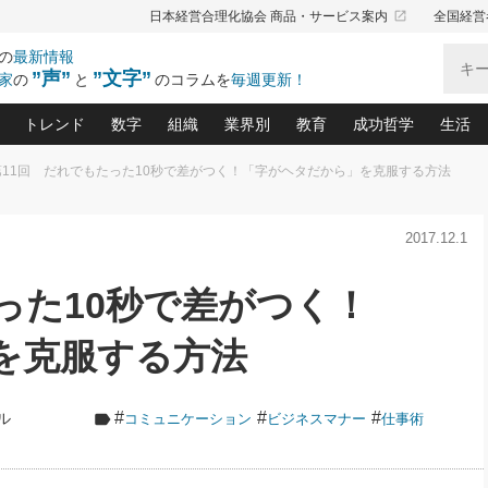
launch
日本経営合理化協会 商品・サービス案内
全国経営
の
最新情報
”声”
”文字”
家
の
と
のコラムを
毎週更新！
トレンド
数字
組織
業界別
教育
成功哲学
生活
第11回 だれでもたった10秒で差がつく！「字がヘタだから」を克服する方法
る仕組みづくり講座(12)
産を守る一手(171)
ーワンで勝ち残る企業風土づくり(54)
《ニューヨーク発》ビジネスリーダーの先読み: 最新トレンド
オーナー社長の「お金の悩み相談室」(15)
「賃金の誤解」(135)
なぜ、トヨタ式で会社が伸びるのか？(
“出来る”管理職の条件(62)
中国哲学に学ぶ 不
おの
と戦略拠点(9)
(50)
2017.12.1
ーバル経営者は知ってい
(39)
スリーダー×次の一手「牟田太陽の社長業ネクスト」
おカネが残る決算書にするために、やっておきたいこと(
中小企業の新たな法律リスク(178)
売れる住宅を創る 100の視点(100)
あなただからお願いしたいと
令和時代の「社長の
”(9)
「社長の繁盛トレンド通信」(90)
デジ
向(204)
会社を守り抜くための緊急対策(100)
職場の生産性を下げるハラスメントの予防策(1
大久保一彦の“流行る”お店の仕組みづく
クレーム対応 実践マニュアル
先人の名句名言の教
った10秒で差がつく！
トル・F・グジバチの『経営戦略の新常識』(12)
北村森の「今月のヒット商品」(109)
リーダ
2026.08.5
2
る経営」の極意
、決めておきたい、知っておきたい、やってお
強い決算書の会社はココが違う！(36)
賃金決定の定石(68)
柿内幸夫─社長のための現場改善(174
クレーム対応の新知識と新常
渡部昇一の「日本の
い
第109話 伝統的産品を21世紀
第
ジオジャパンの成功要因と
る者かくあるべし(635)
次の売れ筋をつかむ術(102)
ワイ
を克服する方法
」
に生かし切る！
損益分岐点を下げる、Ｐ／Ｌ不況時代の新戦略(12)
顧客・社員・社会から支持される「ウェルビ
デキル社員に育てる！ 社員
経営に活かす“十八史
の資産管理講座(95)
会議での「社長の３分間スピーチ」ネタ帳(159)
社長のメシの種 4.0(206)
門」(23)
必読
2026.08.5
新・会計経営と実学(37)
東川鷹年の「中小企業の人育
略(77)
53)
「経営知になる考え方」(57)
眼と耳
朝礼・会議での「社長の３分間
#
#
#
ル
コミュニケーション
ビジネスマナー
仕事術
決算書の“見える化”術(12)
業績アップにつながる！ワン
スピーチ」ネタ帳（2026年8月5
ブランド戦略(39)
日号）
なたにお願いしたいと思われる「一流の仕事術」(28)
社長の
賢い社長の「経理財務の見どころ・勘どころ・ツッコ
欧米資産家に学ぶ二世教育(1
ぐせ経営哲学(100)
ろ」(149)
米国