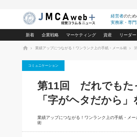
経営者
のため
実務家・専門
新着
企業戦略
マーケティング
資産
リーダー
ホーム
業績アップにつながる！ワンランク上の手紙・メール術
中小企業の「１位づくり」戦略(96)
ネット戦略成功の秘訣 圧倒的に儲か
あなたの会社と資
オンリ
コミュニケーション
利益を最大化する「業務改善」横田尚哉氏(5)
ビジネスを一瞬で制する！一流グロ
どうなる金融業界
ビジネ
る“社長の戦略印象リスクマネジメント
(446)
強い会社を築く ビジネス・クリニック(240)
中国経済の最新動
第11回 だれでもた
ロングセラーの玉手箱(9)
ピョー
2026.08.7
2026.08.7
日本レーザー「人を大切にしながら利益を上げ
事業承継の前に
相談15：銀行がやたらと固定金
第153回「内需企業があっと
(3)
大復活＆快進撃！ユニバーサルスタ
きたいコト(12)
指導者た
「字がヘタだから」
利を勧めてきます！やはり固定
う間にグローバル成長企業に
は(5)
がよいのでしょうか！
FOOD & LIFE COMPANIES
武器としてのM&A入門(3)
会社と社長のため
朝礼・
最高の自分を表現する 成功イメージ戦
社長のための“儲かる通販”戦略視点(151)
深読み企業分析(1
楠木建の
業績アップにつながる！ワンランク上の手紙・メー
酒井光雄 成功事例に学ぶ繁栄企業の
術
継続経営 百話百行(85)
次もあ
野田久美子 香港ビジネス成功法(10)
社長の口