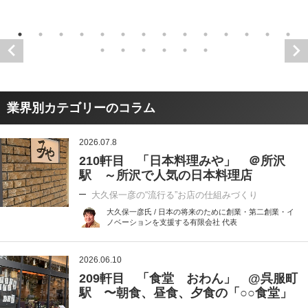
業界別カテゴリーのコラム
2026.07.8
210軒目 「日本料理みや」 ＠所沢
駅 ～所沢で人気の日本料理店
大久保一彦の“流行る”お店の仕組みづくり
大久保一彦氏 / 日本の将来のために創業・第二創業・イ
ノベーションを支援する有限会社 代表
2026.06.10
209軒目 「食堂 おわん」 @呉服町
駅 〜朝食、昼食、夕食の「○○食堂」