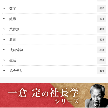
keyboard_arrow_down
数字
407
keyboard_arrow_down
組織
414
keyboard_arrow_down
業界別
489
keyboard_arrow_down
教育
814
keyboard_arrow_down
成功哲学
318
keyboard_arrow_down
生活
809
keyboard_arrow_down
協会便り
394