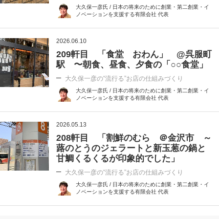
大久保一彦氏 / 日本の将来のために創業・第二創業・イ
ノベーションを支援する有限会社 代表
2026.06.10
209軒目 「食堂 おわん」 @呉服町
駅 〜朝食、昼食、夕食の「○○食堂」
大久保一彦の“流行る”お店の仕組みづくり
大久保一彦氏 / 日本の将来のために創業・第二創業・イ
ノベーションを支援する有限会社 代表
2026.05.13
208軒目 「割鮮のむら ＠金沢市 ～
蕗のとうのジェラートと新玉葱の鍋と
甘鯛くるくるが印象的でした」
大久保一彦の“流行る”お店の仕組みづくり
大久保一彦氏 / 日本の将来のために創業・第二創業・イ
ノベーションを支援する有限会社 代表