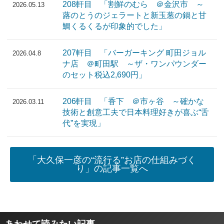
208軒目 「割鮮のむら ＠金沢市 ～
2026.05.13
蕗のとうのジェラートと新玉葱の鍋と甘
鯛くるくるが印象的でした」
207軒目 「バーガーキング 町田ジョル
2026.04.8
ナ店 ＠町田駅 ～ザ・ワンパウンダー
のセット税込2,690円」
206軒目 「香下 ＠市ヶ谷 ～確かな
2026.03.11
技術と創意工夫で日本料理好きが喜ぶ“舌
代”を実現」
「大久保一彦の“流行る”お店の仕組みづく
り」の記事一覧へ