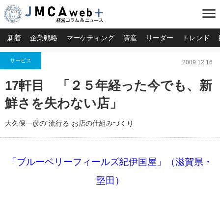
menu
新着
企業戦略
マーケティング
資産
リーダー
トレンド
サービス
2009.12.16
17軒目 「２５年経った今でも、新
鮮さを失わない店」
大久保一彦の“流行る”お店の仕組みづくり
「ブルーベリーフィールズ紀伊国屋」（滋賀県・
堅田）