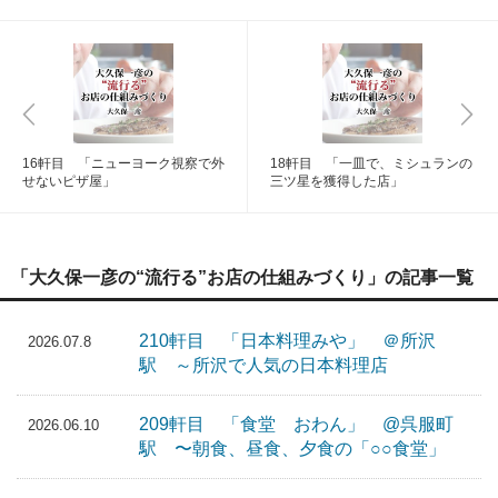
16軒目 「ニューヨーク視察で外
18軒目 「一皿で、ミシュランの
せないピザ屋」
三ツ星を獲得した店」
「大久保一彦の“流行る”お店の仕組みづくり」の記事一覧
210軒目 「日本料理みや」 ＠所沢
2026.07.8
駅 ～所沢で人気の日本料理店
209軒目 「食堂 おわん」 @呉服町
2026.06.10
駅 〜朝食、昼食、夕食の「○○食堂」