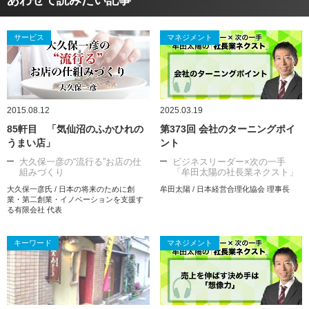
あわせて読みたい記事
サービス
マネジメント
2015.08.12
2025.03.19
85軒目 「気仙沼のふかひれの
第373回 会社のターニングポイ
うまい店」
ント
大久保一彦の“流行る”お店の仕
ビジネスリーダー×次の一手
組みづくり
「牟田太陽の社長業ネクスト」
大久保一彦氏 / 日本の将来のために創
牟田太陽 / 日本経営合理化協会 理事長
業・第二創業・イノベーションを支援す
る有限会社 代表
キーワード
マネジメント