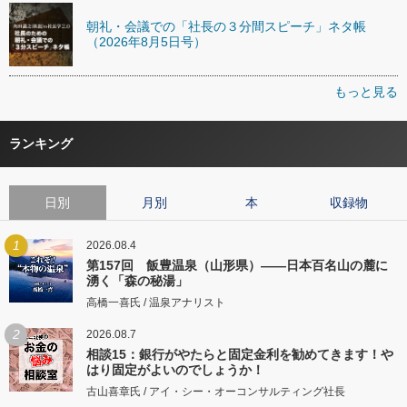
朝礼・会議での「社長の３分間スピーチ」ネタ帳
（2026年8月5日号）
もっと見る
ランキング
日別
月別
本
収録物
1
2026.08.4
第157回 飯豊温泉（山形県）――日本百名山の麓に
湧く「森の秘湯」
高橋一喜氏 / 温泉アナリスト
2
2026.08.7
相談15：銀行がやたらと固定金利を勧めてきます！や
はり固定がよいのでしょうか！
古山喜章氏 / アイ・シー・オーコンサルティング社長