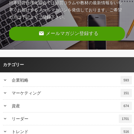
日本経営合理化協会では経営コラムや教材の最新情報をいち
早くお届けするメールマガジンを発信しております。ご希望
の方は下記よりご登録下さい。
email
メールマガジン登録する
カテゴリー
keyboard_arrow_down
企業戦略
593
keyboard_arrow_down
マーケティング
151
keyboard_arrow_down
資産
674
keyboard_arrow_down
リーダー
1701
keyboard_arrow_down
トレンド
516