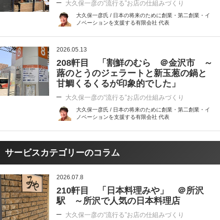
大久保一彦の“流行る”お店の仕組みづくり
大久保一彦氏 / 日本の将来のために創業・第二創業・イ
ノベーションを支援する有限会社 代表
2026.05.13
208軒目 「割鮮のむら ＠金沢市 ～
蕗のとうのジェラートと新玉葱の鍋と
甘鯛くるくるが印象的でした」
大久保一彦の“流行る”お店の仕組みづくり
大久保一彦氏 / 日本の将来のために創業・第二創業・イ
ノベーションを支援する有限会社 代表
サービスカテゴリーのコラム
2026.07.8
210軒目 「日本料理みや」 ＠所沢
駅 ～所沢で人気の日本料理店
大久保一彦の“流行る”お店の仕組みづくり