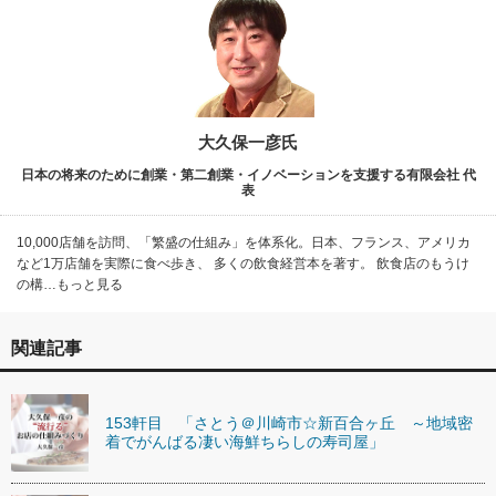
大久保一彦氏
日本の将来のために創業・第二創業・イノベーションを支援する有限会社 代
表
10,000店舗を訪問、「繁盛の仕組み」を体系化。日本、フランス、アメリカ
など1万店舗を実際に食べ歩き、 多くの飲食経営本を著す。 飲食店のもうけ
の構…もっと見る
関連記事
153軒目 「さとう＠川崎市☆新百合ヶ丘 ～地域密
着でがんばる凄い海鮮ちらしの寿司屋」