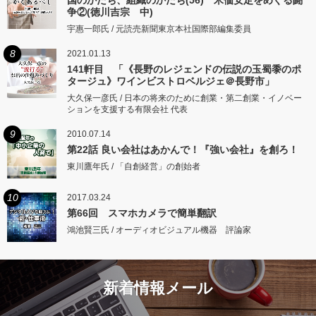
争②(徳川吉宗 中)
宇惠一郎氏 / 元読売新聞東京本社国際部編集委員
8
2021.01.13
141軒目 「《長野のレジェンドの伝説の玉蜀黍のポ
タージュ》ワインビストロベルジェ＠長野市」
大久保一彦氏 / 日本の将来のために創業・第二創業・イノベー
ションを支援する有限会社 代表
9
2010.07.14
第22話 良い会社はあかんで！『強い会社』を創ろ！
東川鷹年氏 / 「自創経営」の創始者
10
2017.03.24
第66回 スマホカメラで簡単翻訳
鴻池賢三氏 / オーディオビジュアル機器 評論家
新着情報メール