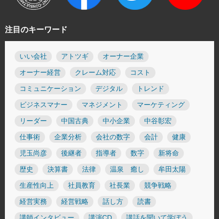
注目のキーワード
いい会社
アトツギ
オーナー企業
オーナー経営
クレーム対応
コスト
コミュニケーション
デジタル
トレンド
ビジネスマナー
マネジメント
マーケティング
リーダー
中国古典
中小企業
中谷彰宏
仕事術
企業分析
会社の数字
会計
健康
児玉尚彦
後継者
指導者
数字
新将命
歴史
決算書
法律
温泉 癒し
牟田太陽
生産性向上
社員教育
社長業
競争戦略
経営実務
経営戦略
話し方
読書
講師インタビュー
講演CD
講話を聞いて学ぼう