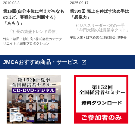
2010.03.3
2025.09.17
第16回(自分本位に考えがちなも
第399回 売上を伸ばす決め手は
のほど、客観的に判断する）
「想像力」
「あもう」
ビジネスリーダー×次の一手
「牟田太陽の社長業ネクスト」
「社長の繁盛トレンド通信」
牟田太陽 / 日本経営合理化協会 理事長
竹内・箱田・杉山氏 / 株式会社カデナク
リエイト／編集プロダクション
JMCAおすすめ商品・サービス
open_in_new