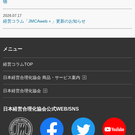
物
2026.07.17
経営コラム「JMCAweb＋」更新のお知らせ
メニュー
経営コラムTOP
exit_to_app
日本経営合理化協会 商品・サービス案内
exit_to_app
日本経営合理化協会
日本経営合理化協会
公式WEB/SNS