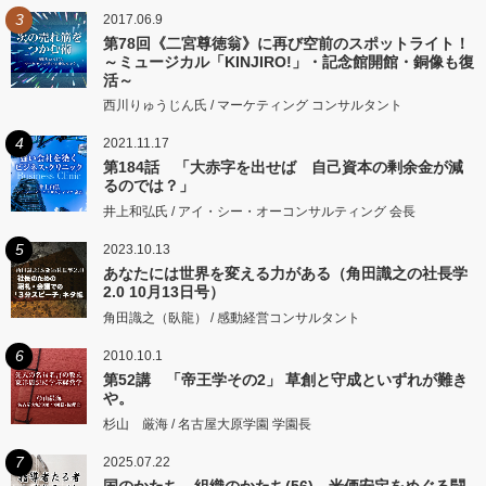
3
2017.06.9
第78回《二宮尊徳翁》に再び空前のスポットライト！
～ミュージカル「KINJIRO!」・記念館開館・銅像も復
活～
西川りゅうじん氏 / マーケティング コンサルタント
4
2021.11.17
第184話 「大赤字を出せば 自己資本の剰余金が減
るのでは？」
井上和弘氏 / アイ・シー・オーコンサルティング 会長
5
2023.10.13
あなたには世界を変える力がある（角田識之の社長学
2.0 10月13日号）
角田識之（臥龍） / 感動経営コンサルタント
6
2010.10.1
第52講 「帝王学その2」 草創と守成といずれが難き
や。
杉山 厳海 / 名古屋大原学園 学園長
7
2025.07.22
国のかたち、組織のかたち(56) 米価安定をめぐる闘