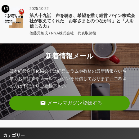
10
2025.10.22
第八十九話 声を聴き、希望を描く経営 パイン株式会
社が教えてくれた「お客さまとのつながり」と「人を
信じる力」
佐藤元相氏 / NNA株式会社 代表取締役
新着情報メール
日本経営合理化協会では経営コラムや教材の最新情報をいち
早くお届けするメールマガジンを発信しております。ご希望
の方は下記よりご登録下さい。
email
メールマガジン登録する
カテゴリー