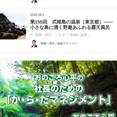
2026.06.2
第155回 式根島の温泉（東京都）――
小さな島に湧く野趣あふれる露天風呂
高橋一喜の『これぞ！"本物の温泉"』
高橋一喜氏 / 温泉アナリスト