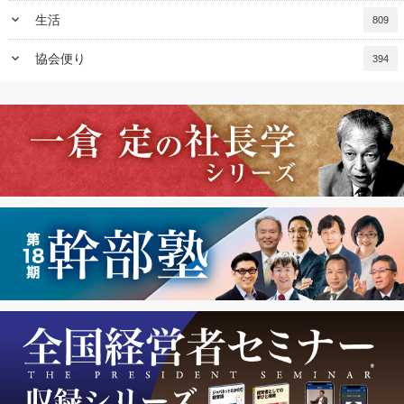
keyboard_arrow_down
生活
809
keyboard_arrow_down
協会便り
394