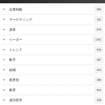
keyboard_arrow_down
企業戦略
593
keyboard_arrow_down
マーケティング
151
keyboard_arrow_down
資産
674
keyboard_arrow_down
リーダー
1701
keyboard_arrow_down
トレンド
516
keyboard_arrow_down
数字
407
keyboard_arrow_down
組織
414
keyboard_arrow_down
業界別
489
keyboard_arrow_down
教育
814
keyboard_arrow_down
成功哲学
318