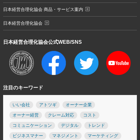
exit_to_app
日本経営合理化協会 商品・サービス案内
exit_to_app
日本経営合理化協会
日本経営合理化協会
公式WEB/SNS
注目のキーワード
いい会社
アトツギ
オーナー企業
オーナー経営
クレーム対応
コスト
コミュニケーション
デジタル
トレンド
ビジネスマナー
マネジメント
マーケティング