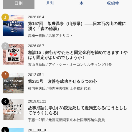
日別
月別
本
収録物
1
2026.08.4
第157回 飯豊温泉（山形県）――日本百名山の麓に
湧く「森の秘湯」
高橋一喜氏 / 温泉アナリスト
2
2026.08.7
相談15：銀行がやたらと固定金利を勧めてきます！や
はり固定がよいのでしょうか！
古山喜章氏 / アイ・シー・オーコンサルティング社長
3
2012.05.1
第231号 改善を成功させる５つの心
柿内幸夫氏 / 柿内幸夫技術士事務所代表
4
2019.01.22
故事成語に学ぶ(３)狡兎死して走狗烹らる(こうとしし
てそうくにらる)
宇惠一郎氏 / 元読売新聞東京本社国際部編集委員
5
2011.08.19