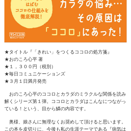
★タイトル『「きれい」をつくるココロの処方箋』
★おのころ心平 著
★１，３００円（税別）
★毎日コミュニケーションズ
★３月１日満月発売
おのころ心平のココロとカラダのミラクルな関係を読み
解くシリーズ第１弾。ココロとカラダはこんなにつながっ
ている！という、目から鱗の内容です。
奥様、娘さんに無理なくお奨めして頂けると思います。
この本を皮切りに、今後も私の生涯テーマである『病気は