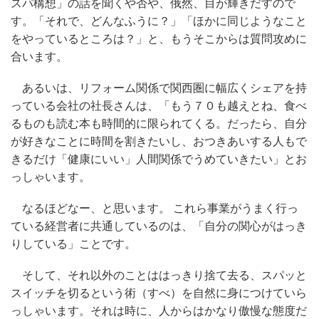
スパ構想」の話を聞くや否や、俄然、目が輝きだすので
す。「それで、どんなふうに？」「ほかに同じようなこと
をやっているところは？」と、もうそこからは質問攻めに
合います。
あるいは、リフォーム関係で関西圏に幅広くシェアを持
っている会社の社長さんは、「もう７０も越えとね、食べ
るものも読む本も時間的に限られてくる。だったら、自分
が好きなことに時間を割きたいし、おつきあいする人もで
きるだけ「健康にいい」人間関係でうめていきたい」とお
っしゃいます。
なるほどなー、と思います。 これら事業がうまく行っ
ている経営者に共通しているのは、「自分の関心がはっき
りしている」ことです。
そして、それ以外のことははっきり捨て去る、スパッと
スイッチを切るという術（すべ）を自然に身につけていら
っしゃいます。それは時に、人からはかなり傲慢な態度だ