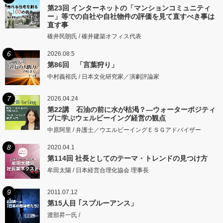
第23回 インターネットの「マンションコミュニティ
ー」等での自社や自社物件の評価を見て直すべき事は
直す事
碓井民朗氏 / 碓井建築オフィス代表
6
2026.08.5
第86回 「言葉狩り」
中村義裕氏 / 日本文化研究家／演劇評論家
7
2026.04.24
第22講 石油の前に水が枯渇？―ウォーターポジティ
ブに学ぶウェルビーイング経営の観点
中原阿里 / 弁護士／ウエルビーイングＥＳＧアドバイザー
8
2020.04.1
第114回 社長としてのテーマ・トレンドの見つけ方
牟田太陽 / 日本経営合理化協会 理事長
9
2011.07.12
第15人目 ｢スプルーアンス」
渡部昇一氏 /