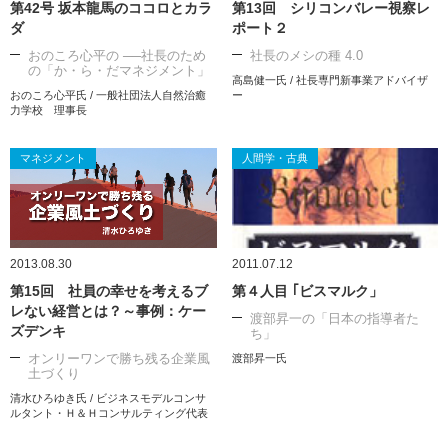
第42号 坂本龍馬のココロとカラ
第13回 シリコンバレー視察レ
ダ
ポート２
おのころ心平の ──社長のため
社長のメシの種 4.0
の「か・ら・だマネジメント」
高島健一氏 / 社長専門新事業アドバイザ
おのころ心平氏 / 一般社団法人自然治癒
ー
力学校 理事長
マネジメント
人間学・古典
2013.08.30
2011.07.12
第15回 社員の幸せを考えるブ
第４人目 ｢ビスマルク」
レない経営とは？～事例：ケー
渡部昇一の「日本の指導者た
ズデンキ
ち」
オンリーワンで勝ち残る企業風
渡部昇一氏
土づくり
清水ひろゆき氏 / ビジネスモデルコンサ
ルタント・Ｈ＆Ｈコンサルティング代表