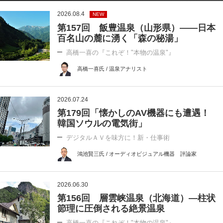
2026.08.4
NEW
第157回 飯豊温泉（山形県）――日本
百名山の麓に湧く「森の秘湯」
高橋一喜の『これぞ！"本物の温泉"』
高橋一喜氏 / 温泉アナリスト
2026.07.24
第179回「懐かしのAV機器にも遭遇！
韓国ソウルの電気街」
デジタルＡＶを味方に！新・仕事術
鴻池賢三氏 / オーディオビジュアル機器 評論家
2026.06.30
第156回 層雲峡温泉（北海道）―柱状
節理に圧倒される絶景温泉
高橋一喜の『これぞ！"本物の温泉"』