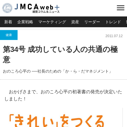
menu
新着
企業戦略
マーケティング
資産
リーダー
トレンド
健康
2011.07.12
第34号 成功している人の共通の極
意
おのころ心平の ──社長のための「か・ら・だマネジメント」
おかげさまで、おのころ心平の初著書の発売が決定いた
しました！