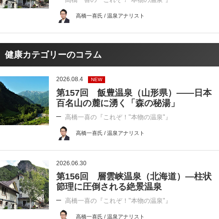
高橋一喜氏 / 温泉アナリスト
健康カテゴリーのコラム
2026.08.4
NEW
第157回 飯豊温泉（山形県）――日本
百名山の麓に湧く「森の秘湯」
高橋一喜の『これぞ！"本物の温泉"』
高橋一喜氏 / 温泉アナリスト
2026.06.30
第156回 層雲峡温泉（北海道）―柱状
節理に圧倒される絶景温泉
高橋一喜の『これぞ！"本物の温泉"』
高橋一喜氏 / 温泉アナリスト