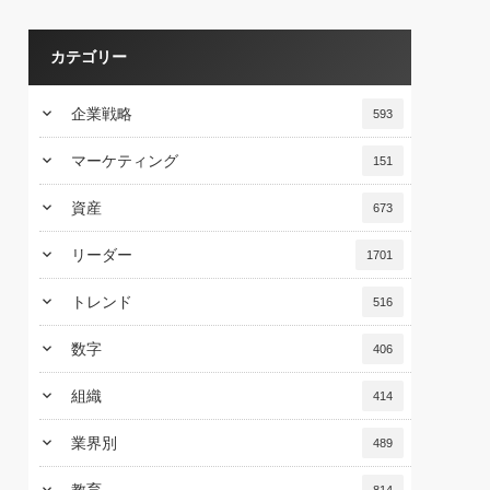
カテゴリー
keyboard_arrow_down
企業戦略
593
keyboard_arrow_down
マーケティング
151
keyboard_arrow_down
資産
673
keyboard_arrow_down
リーダー
1701
keyboard_arrow_down
トレンド
516
keyboard_arrow_down
数字
406
keyboard_arrow_down
組織
414
keyboard_arrow_down
業界別
489
keyboard_arrow_down
教育
814