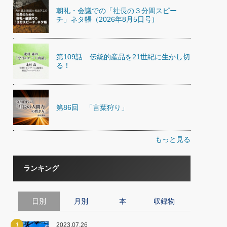
朝礼・会議での「社長の３分間スピー
チ」ネタ帳（2026年8月5日号）
第109話 伝統的産品を21世紀に生かし切
る！
第86回 「言葉狩り」
もっと見る
ランキング
日別
月別
本
収録物
1
2023.07.26