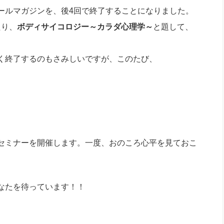
社長のための“全員営業”(30
ルマガジンを、後4回で終了することになりました。
腕をつくる 人と組織を動かす(200)
銀行交渉はこうしなさい！(12)
高橋一
行動科学マネジメント(5)
たり、
ボディサイコロジー～カラダ心理学～
と題して、
の社長のビジョン実現道場(10)
く終了するのもさみしいですが、このたび、
セミナーを開催します。一度、おのころ心平を見ておこ
なたを待っています！！