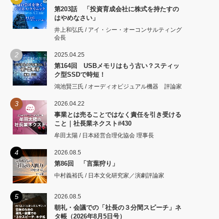
第203話 「投資育成会社に株式を持たすの
はやめなさい」
井上和弘氏 / アイ・シー・オーコンサルティング
会長
2
2025.04.25
第164回 USBメモリはもう古い？スティッ
ク型SSDで時短！
鴻池賢三氏 / オーディオビジュアル機器 評論家
3
2026.04.22
事業とは売ることではなく責任を引き受ける
こと｜社長業ネクスト#430
牟田太陽 / 日本経営合理化協会 理事長
4
2026.08.5
第86回 「言葉狩り」
中村義裕氏 / 日本文化研究家／演劇評論家
5
2026.08.5
朝礼・会議での「社長の３分間スピーチ」ネ
タ帳（2026年8月5日号）