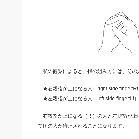
私の観察によると、指の組み方には、その
★右親指が上になる人（right-side-fing
★左親指が上になる人（left-side-finger
右親指が上になる（Rf）の人と左親指が上
てRfの人が待たされることになります。