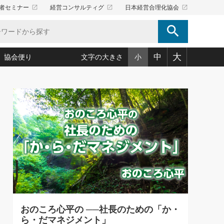
launch
launch
launch
者セミナー
経営コンサルティグ
日本経営合理化協会
search
大
中
協会便り
文字の大きさ
小
5)
況は会社守成の好機(38)
ころ心平の ──社長のための「か・ら・だマネジメント」
「愛読者通信」著者インタビュー(44)
34)
思われる 気配りの達人(127)
人間力の磨き方」(86)
ビジネス見聞録 経営ニュース(100)
タルＡＶを味方に！新・仕事術(180)
0)
り(210)
(92)
え 東洋思想に学ぶ経営学(132)
作間信司の経営無形庵(けいえいむぎょうあん)(166)
ー脳の鍛え方(32)
もっとみる
026.08.4
)
識(57)
指導者たち」(32)
経営セミナー情報局(1)
【追悼】鈴木敏文氏 言葉で伝
ンを楽しむ基礎レッスン(12)
える経営（ジャーナリスト 勝
ーイング経営入
教育の決め手(203)
略”(30)
繁栄への着眼点 牟田太陽(76)
見明氏）
！社長が読むべき今月の4冊(88)
て」(38)
講話を聞いて学ぼう 実学・耳学・磨く「ミミガク」のすすめ
で楽しむ読書術(162)
(7)
ランク上の手紙・メール術(100)
「氣」(30)
おのころ心平の ──社長のための「か・
ミどこ
00)
ら・だマネジメント」
スポーツ・ビジネスに学ぶ心理学(98)