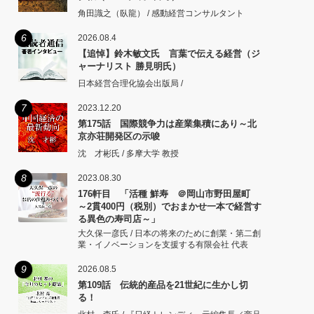
角田識之（臥龍） / 感動経営コンサルタント
6
2026.08.4
【追悼】鈴木敏文氏 言葉で伝える経営（ジ
ャーナリスト 勝見明氏）
日本経営合理化協会出版局 /
7
2023.12.20
第175話 国際競争力は産業集積にあり～北
京亦荘開発区の示唆
沈 才彬氏 / 多摩大学 教授
8
2023.08.30
176軒目 「活種 鮮寿 ＠岡山市野田屋町
～2貫400円（税別）でおまかせ一本で経営す
る異色の寿司店～」
大久保一彦氏 / 日本の将来のために創業・第二創
業・イノベーションを支援する有限会社 代表
9
2026.08.5
第109話 伝統的産品を21世紀に生かし切
る！