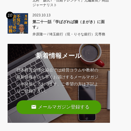
北村 森氏 / 『日経トレンディ』元編集長／商品
ジャーナリスト
10
2023.10.13
第二十一話「学ばざれば牆（まがき）に面
す」
井原隆一 / 埼玉銀行（現・りそな銀行）元専務
新着情報メール
日本経営合理化協会では経営コラムや教材の
最新情報をいち早くお届けするメールマガジ
ンを発信しております。ご希望の方は下記よ
りご登録下さい。
email
メールマガジン登録する