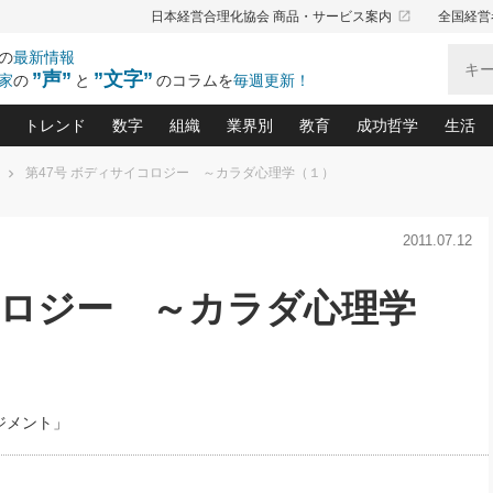
launch
日本経営合理化協会 商品・サービス案内
全国経営
の
最新情報
”声”
”文字”
家
の
と
のコラムを
毎週更新！
トレンド
数字
組織
業界別
教育
成功哲学
生活
第47号 ボディサイコロジー ～カラダ心理学（１）
る仕組みづくり講座(12)
産を守る一手(171)
ーワンで勝ち残る企業風土づくり(54)
《ニューヨーク発》ビジネスリーダーの先読み: 最新トレンド
オーナー社長の「お金の悩み相談室」(14)
「賃金の誤解」(135)
なぜ、トヨタ式で会社が伸びるのか？(
“出来る”管理職の条件(62)
中国哲学に学ぶ 不
おの
と戦略拠点(9)
(50)
2011.07.12
ーバル経営者は知ってい
(39)
スリーダー×次の一手「牟田太陽の社長業ネクスト」
おカネが残る決算書にするために、やっておきたいこと(
中小企業の新たな法律リスク(178)
売れる住宅を創る 100の視点(100)
あなただからお願いしたいと
令和時代の「社長の
”(9)
「社長の繁盛トレンド通信」(90)
デジ
向(204)
会社を守り抜くための緊急対策(100)
職場の生産性を下げるハラスメントの予防策(1
大久保一彦の“流行る”お店の仕組みづく
クレーム対応 実践マニュアル
先人の名句名言の教
コロジー ～カラダ心理学
トル・F・グジバチの『経営戦略の新常識』(12)
北村森の「今月のヒット商品」(109)
リーダ
2026.08.5
2026.08.5
2
る経営」の極意
、決めておきたい、知っておきたい、やってお
強い決算書の会社はココが違う！(36)
賃金決定の定石(68)
柿内幸夫─社長のための現場改善(174
クレーム対応の新知識と新常
渡部昇一の「日本の
紀
第86回 「言葉狩り」
社長は「能力」の前に「資質」
ジオジャパンの成功要因と
る者かくあるべし(635)
次の売れ筋をつかむ術(102)
ワイ
が大事／社長業ネクスト #445
損益分岐点を下げる、Ｐ／Ｌ不況時代の新戦略(12)
顧客・社員・社会から支持される「ウェルビ
デキル社員に育てる！ 社員
経営に活かす“十八史
の資産管理講座(95)
会議での「社長の３分間スピーチ」ネタ帳(159)
社長のメシの種 4.0(206)
門」(23)
必読
新・会計経営と実学(37)
東川鷹年の「中小企業の人育
略(77)
52)
「経営知になる考え方」(57)
眼と耳
ジメント」
決算書の“見える化”術(12)
業績アップにつながる！ワン
ブランド戦略(39)
なたにお願いしたいと思われる「一流の仕事術」(28)
社長の
賢い社長の「経理財務の見どころ・勘どころ・ツッコ
欧米資産家に学ぶ二世教育(1
ぐせ経営哲学(100)
ろ」(149)
米国