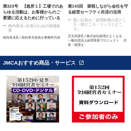
第323号 【急所１】工場でのあ
第143回 節税しながら会社を守
らゆる活動は、お客様からのご
る経営セーフティ共済の活用
要望に応えるために行っている
賢い社長の「経理財務の見どこ
ろ・勘どころ・ツッコミどこ
柿内幸夫─社長のための現場改
ろ」
善
児玉尚彦氏 / 株式会社経理がよくなる
柿内幸夫氏 / 柿内幸夫技術士事務所代表
一般社団法人経理革新プロジェクト 代
表・税理士
JMCAおすすめ商品・サービス
open_in_new