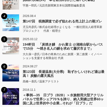
宇惠一郎氏 / 元読売新聞東京本社国際部編集委員
4
2026.08.4
第147回 税務調査で必ず狙われる売上計上の期ズレ
児玉尚彦氏 / 株式会社経理がよくなる 一般社団法人経理革新
プロジェクト 代表・税理士
5
2025.03.12
194軒目 「炭焼き鰻 かわ富士 @湘南台駅からバス
で15分 〜焼き名人の鰻を求めて藤沢市まで」
大久保一彦氏 / 日本の将来のために創業・第二創業・イノベー
ションを支援する有限会社 代表
6
2024.08.27
第123回 長湯温泉(大分県) 恥ずかしいけれど湯は最
高！ 炭酸の露天風呂
高橋一喜氏 / 温泉アナリスト
7
2016.11.1
＜事例―35 日プラ（B2B）＞水族館用大型アクリル
パネルで世界シェア70％を誇り、納入実績は世界60ヶ
国に及ぶ世界的中小企業...それが「日プラ」だ