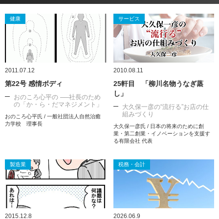
健康
サービス
2011.07.12
2010.08.11
第22号 感情ボディ
25軒目 「柳川名物うなぎ蒸
し」
おのころ心平の ──社長のため
の「か・ら・だマネジメント」
大久保一彦の“流行る”お店の仕
組みづくり
おのころ心平氏 / 一般社団法人自然治癒
力学校 理事長
大久保一彦氏 / 日本の将来のために創
業・第二創業・イノベーションを支援す
る有限会社 代表
製造業
税務・会計
2015.12.8
2026.06.9