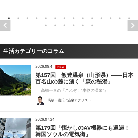
生活カテゴリーのコラム
2026.08.4
NEW
第157回 飯豊温泉（山形県）――日本
百名山の麓に湧く「森の秘湯」
高橋一喜の『これぞ！"本物の温泉"』
高橋一喜氏 / 温泉アナリスト
2026.07.24
第179回「懐かしのAV機器にも遭遇！
韓国ソウルの電気街」