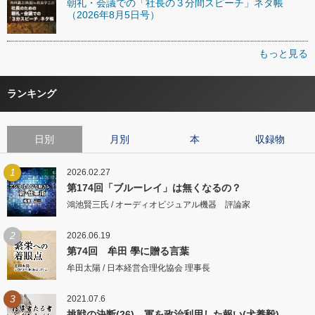
朝礼・会議での「社長の３分間スピーチ」ネタ帳
（2026年8月5日号）
もっと見る
ランキング
日別
月別
本
収録物
1
2026.02.27
第174回「ブルーレイ」は無くなるの？
鴻池賢三氏 / オーディオビジュアル機器 評論家
2
2026.06.19
第74回 牟田 學に贈る言葉
牟田太陽 / 日本経営合理化協会 理事長
3
2021.07.6
挑戦の決断(26) 軍を政治利用した報い(犬養毅)