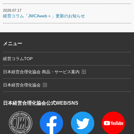
2026.07.17
経営コラム「JMCAweb＋」更新のお知らせ
メニュー
経営コラムTOP
exit_to_app
日本経営合理化協会 商品・サービス案内
exit_to_app
日本経営合理化協会
日本経営合理化協会
公式WEB/SNS