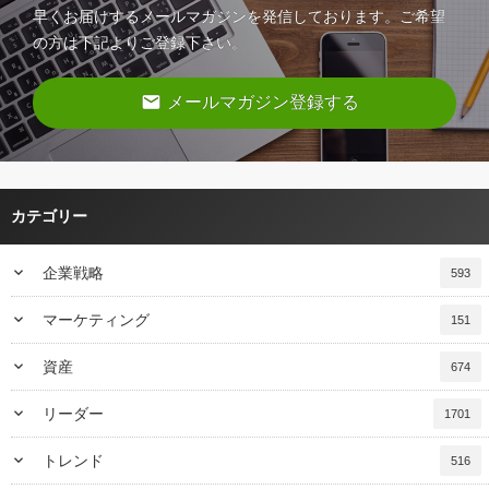
早くお届けするメールマガジンを発信しております。ご希望
の方は下記よりご登録下さい。
email
メールマガジン登録する
カテゴリー
keyboard_arrow_down
企業戦略
593
keyboard_arrow_down
マーケティング
151
keyboard_arrow_down
資産
674
keyboard_arrow_down
リーダー
1701
keyboard_arrow_down
トレンド
516