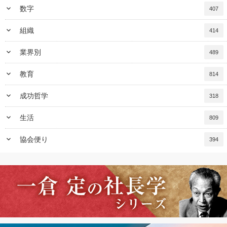
keyboard_arrow_down
数字
407
keyboard_arrow_down
組織
414
keyboard_arrow_down
業界別
489
keyboard_arrow_down
教育
814
keyboard_arrow_down
成功哲学
318
keyboard_arrow_down
生活
809
keyboard_arrow_down
協会便り
394