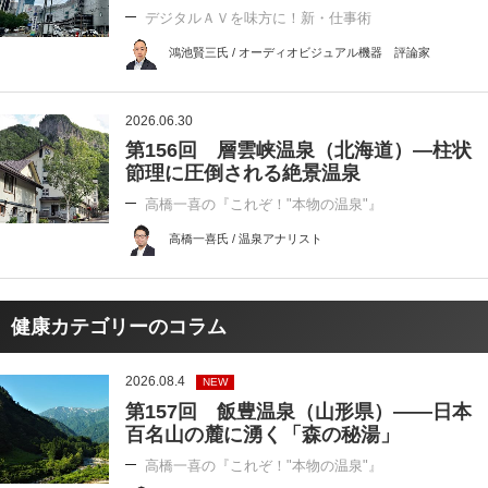
デジタルＡＶを味方に！新・仕事術
鴻池賢三氏 / オーディオビジュアル機器 評論家
2026.06.30
第156回 層雲峡温泉（北海道）―柱状
節理に圧倒される絶景温泉
高橋一喜の『これぞ！"本物の温泉"』
高橋一喜氏 / 温泉アナリスト
健康カテゴリーのコラム
2026.08.4
NEW
第157回 飯豊温泉（山形県）――日本
百名山の麓に湧く「森の秘湯」
高橋一喜の『これぞ！"本物の温泉"』