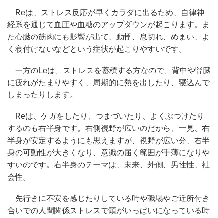
Reは、ストレス反応が早くカラダに出るため、自律神
経系を通じて血圧や血糖のアップダウンが起こります。ま
た心臓の筋肉にも影響が出て、動悸、息切れ、めまい、よ
く寝付けないなどという症状が起こりやすいです。
一方のLeは、ストレスを蓄積する方なので、背中や腎臓
に疲れがたまりやすく、周期的に熱を出したり、寝込んで
しまったりします。
Reは、ケガをしたり、つまづいたり、よくぶつけたり
するのも右半身です。右側視野が広いのだから、一見、右
半身が安定するようにも思えますが、視野が広い分、右半
身の可動性が大きくなり、意識の届く範囲が手薄になりや
すいのです。右半身のテーマは、未来、外側、男性性、社
会性。
先行きに不安を感じたりしている時や職場やご近所付き
合いでの人間関係ストレスで頭がいっぱいになっている時