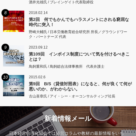
酒井光雄氏 / ブレインゲイト代表取締役
8
2018.02.14
第2回 何でもかんでもハラスメントにされる窮屈な
時代に突入！
野崎大輔氏 / 日本労働教育総合研究所 所長／グラウンドワー
ク・パートナーズ 代表
9
2023.09.12
第109回 インボイス制度について気を付けるべきこ
とは？
鳥飼重和氏 / 鳥飼総合法律事務所 代表弁護士
10
2015.02.6
第9回 B/S（貸借対照表）になると、何が良くて何が
悪いのか、がわからない。
古山喜章氏 / アイ・シー・オーコンサルティング社長
新着情報メール
日本経営合理化協会では経営コラムや教材の最新情報をいち