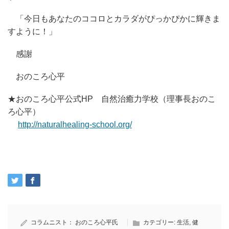
「今日もあなたのココロとカラダがぴっかぴかに輝きま
すように！」
感謝
おのころ心平
★おのころ心平公式HP 自然治癒力学校（理事長おのこ
ろ心平）
http://naturalhealing-school.org/
コラムニスト：
おのころ心平氏
カテゴリー:
生活
,
健