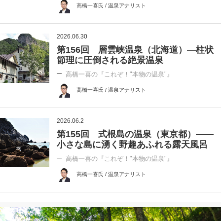
高橋一喜氏 / 温泉アナリスト
2026.06.30
第156回 層雲峡温泉（北海道）―柱状
節理に圧倒される絶景温泉
高橋一喜の『これぞ！"本物の温泉"』
高橋一喜氏 / 温泉アナリスト
2026.06.2
第155回 式根島の温泉（東京都）――
小さな島に湧く野趣あふれる露天風呂
高橋一喜の『これぞ！"本物の温泉"』
高橋一喜氏 / 温泉アナリスト