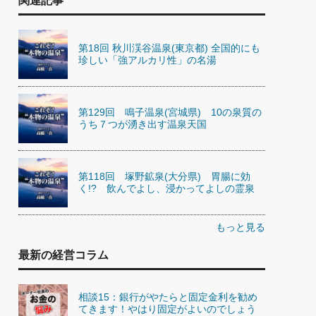
関連記事
第18回 秋川渓谷温泉(東京都) 全国的にも
珍しい「強アルカリ性」の名湯
第129回 鳴子温泉(宮城県) 10の泉質の
うち７つが湧き出す温泉天国
第118回 塚野鉱泉(大分県) 胃腸に効
く!? 飲んでよし、浸かってよしの霊泉
もっと見る
最新の経営コラム
相談15：銀行がやたらと固定金利を勧め
てきます！やはり固定がよいのでしょう