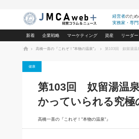
経営者
のため
実務家・専門
新着
企業戦略
マーケティング
資産
リーダー
ホーム
高橋一喜の『これぞ！"本物の温泉"』
第103回 奴留湯
中小企業の「１位づくり」戦略(96)
ネット戦略成功の秘訣 圧倒的に儲か
あなたの会社と資
オンリ
健康
利益を最大化する「業務改善」横田尚哉氏(5)
ビジネスを一瞬で制する！一流グロ
どうなる金融業界
ビジネ
る“社長の戦略印象リスクマネジメント
(446)
強い会社を築く ビジネス・クリニック(240)
中国経済の最新動
第103回 奴留湯温
ロングセラーの玉手箱(9)
ピョー
2026.08.7
2026.08.7
日本レーザー「人を大切にしながら利益を上げ
事業承継の前に
相談15：銀行がやたらと固定金
第153回「内需企業があっと
(3)
大復活＆快進撃！ユニバーサルスタ
きたいコト(12)
指導者た
かっていられる究極
利を勧めてきます！やはり固定
う間にグローバル成長企業に
は(5)
がよいのでしょうか！
FOOD & LIFE COMPANIES
武器としてのM&A入門(3)
会社と社長のため
朝礼・
最高の自分を表現する 成功イメージ戦
社長のための“儲かる通販”戦略視点(151)
深読み企業分析(1
楠木建の
高橋一喜の『これぞ！"本物の温泉"』
酒井光雄 成功事例に学ぶ繁栄企業の
継続経営 百話百行(85)
次もあ
野田久美子 香港ビジネス成功法(10)
社長の口