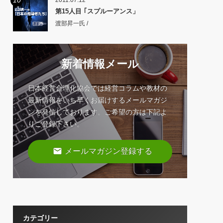
10
2011.07.12
第15人目 ｢スプルーアンス」
渡部昇一氏 /
新着情報メール
日本経営合理化協会では経営コラムや教材の
最新情報をいち早くお届けするメールマガジ
ンを発信しております。ご希望の方は下記よ
りご登録下さい。
email
メールマガジン登録する
カテゴリー