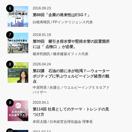
矩をこえず。
6
2016.09.23
第88回「企業の将来性はESG？」
白根寿晴氏 / FPインテリジェンス代表
7
2018.01.19
第99回 横引き排水管や竪排水管の設置箇所
には「 点検口 」が必要。
碓井民朗氏 / 碓井建築オフィス代表
8
2026.04.24
第22講 石油の前に水が枯渇？―ウォーター
ポジティブに学ぶウェルビーイング経営の観
点
中原阿里 / 弁護士／ウエルビーイングＥＳＧアド
バイザー
9
2020.04.1
第114回 社長としてのテーマ・トレンドの見
つけ方
牟田太陽 / 日本経営合理化協会 理事長