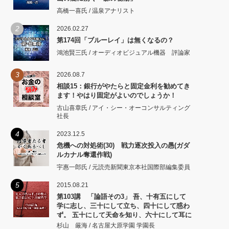
高橋一喜氏 / 温泉アナリスト
2
2026.02.27
第174回「ブルーレイ」は無くなるの？
鴻池賢三氏 / オーディオビジュアル機器 評論家
3
2026.08.7
相談15：銀行がやたらと固定金利を勧めてき
ます！やはり固定がよいのでしょうか！
古山喜章氏 / アイ・シー・オーコンサルティング
社長
4
2023.12.5
危機への対処術(30) 戦力逐次投入の愚(ガダ
ルカナル奪還作戦)
宇惠一郎氏 / 元読売新聞東京本社国際部編集委員
5
2015.08.21
第103講 「論語その3」 吾、十有五にして
学に志し、三十にして立ち、四十にして惑わ
ず。 五十にして天命を知り、六十にして耳に
従い、 七十にして心の欲するところに従いて
杉山 厳海 / 名古屋大原学園 学園長