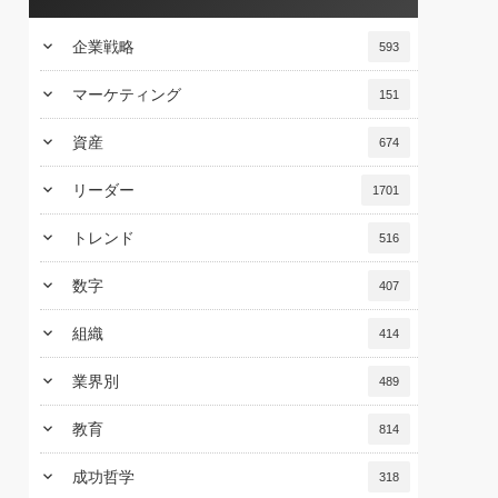
keyboard_arrow_down
企業戦略
593
keyboard_arrow_down
マーケティング
151
keyboard_arrow_down
資産
674
keyboard_arrow_down
リーダー
1701
keyboard_arrow_down
トレンド
516
keyboard_arrow_down
数字
407
keyboard_arrow_down
組織
414
keyboard_arrow_down
業界別
489
keyboard_arrow_down
教育
814
keyboard_arrow_down
成功哲学
318