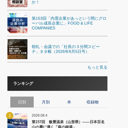
か！
第153回「内需企業があっという間にグロ
ーバル成長企業に」FOOD & LIFE
COMPANIES
朝礼・会議での「社長の３分間スピー
チ」ネタ帳（2026年8月5日号）
もっと見る
ランキング
日別
月別
本
収録物
1
2026.08.4
第157回 飯豊温泉（山形県）――日本百名
山の麓に湧く「森の秘湯」