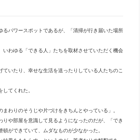
社長のための“全員営業”(30
腕をつくる 人と組織を動かす(200)
銀行交渉はこうしなさい！(12)
高橋一
行動科学マネジメント(5)
の社長のビジョン実現道場(10)
ゆるパワースポットであるが、「清掃が行き届いた場所
、いわゆる「できる人」たちを取材させていただく機会
げていたり、幸せな生活を送ったりしている人たちのこ
をしてくれた。
のまわりのそうじや片づけをきちんとやっている」。
わりや部屋を意識して見るようになったのだが、「でき
整頓ができていて、ムダなものが少なかった。