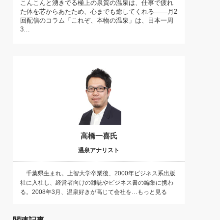
こんこんと湧きでる極上の泉質の温泉は、仕事で疲れ
)
た体を芯からあたため、心までも癒してくれる───月2
喜の『これぞ！"本物の温泉"』(157)
回配信のコラム「これぞ、本物の温泉」は、日本一周
3…
高橋一喜氏
温泉アナリスト
千葉県生まれ。上智大学卒業後、2000年ビジネス系出版
社に入社し、経営者向けの雑誌やビジネス書の編集に携わ
る。2008年3月、温泉好きが高じて会社を…もっと見る