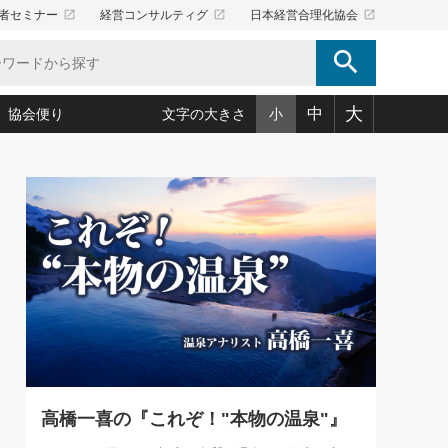
launch
launch
launch
者セミナー
経営コンサルティグ
日本経営合理化協会
search
大
中
協会便り
文字の大きさ
小
5)
況は会社守成の好機(38)
ころ心平の ──社長のための「か・ら・だマネジメント」
「愛読者通信」著者インタビュー(44)
34)
思われる 気配りの達人(127)
人間力の磨き方」(86)
ビジネス見聞録 経営ニュース(100)
タルＡＶを味方に！新・仕事術(180)
0)
り(210)
(92)
え 東洋思想に学ぶ経営学(132)
作間信司の経営無形庵(けいえいむぎょうあん)(166)
ー脳の鍛え方(32)
もっとみる
026.08.5
)
識(57)
指導者たち」(32)
経営セミナー情報局(1)
86回 「言葉狩り」
ンを楽しむ基礎レッスン(12)
ーイング経営入
教育の決め手(203)
略”(30)
繁栄への着眼点 牟田太陽(76)
！社長が読むべき今月の4冊(88)
て」(38)
講話を聞いて学ぼう 実学・耳学・磨く「ミミガク」のすすめ
で楽しむ読書術(162)
(7)
ランク上の手紙・メール術(100)
「氣」(30)
高橋一喜の『これぞ！"本物の温泉"』
ミどこ
00)
スポーツ・ビジネスに学ぶ心理学(98)