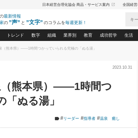
launch
日本経営合理化協会 商品・サービス案内
全国経営
の
最新情報
”声”
”文字”
家
の
と
のコラムを
毎週更新！
トレンド
数字
組織
業界別
教育
成功哲学
生活
温泉（熊本県）――1時間つかっていられる究極の「ぬる湯」
る仕組みづくり講座(12)
産を守る一手(171)
ーワンで勝ち残る企業風土づくり(54)
《ニューヨーク発》ビジネスリーダーの先読み: 最新トレンド
オーナー社長の「お金の悩み相談室」(15)
「賃金の誤解」(135)
なぜ、トヨタ式で会社が伸びるのか？(
“出来る”管理職の条件(62)
中国哲学に学ぶ 不
おの
と戦略拠点(9)
(50)
2023.10.31
ーバル経営者は知ってい
(39)
スリーダー×次の一手「牟田太陽の社長業ネクスト」
おカネが残る決算書にするために、やっておきたいこと(
中小企業の新たな法律リスク(178)
売れる住宅を創る 100の視点(100)
あなただからお願いしたいと
令和時代の「社長の
”(9)
「社長の繁盛トレンド通信」(90)
デジ
向(204)
会社を守り抜くための緊急対策(100)
職場の生産性を下げるハラスメントの予防策(1
大久保一彦の“流行る”お店の仕組みづく
クレーム対応 実践マニュアル
先人の名句名言の教
泉（熊本県）――1時間つ
トル・F・グジバチの『経営戦略の新常識』(12)
北村森の「今月のヒット商品」(109)
リーダ
2026.08.5
2
る経営」の極意
、決めておきたい、知っておきたい、やってお
強い決算書の会社はココが違う！(36)
賃金決定の定石(68)
柿内幸夫─社長のための現場改善(174
クレーム対応の新知識と新常
渡部昇一の「日本の
い
第109話 伝統的産品を21世紀
第
ジオジャパンの成功要因と
る者かくあるべし(635)
次の売れ筋をつかむ術(102)
ワイ
の「ぬる湯」
」
に生かし切る！
損益分岐点を下げる、Ｐ／Ｌ不況時代の新戦略(12)
顧客・社員・社会から支持される「ウェルビ
デキル社員に育てる！ 社員
経営に活かす“十八史
の資産管理講座(95)
会議での「社長の３分間スピーチ」ネタ帳(159)
社長のメシの種 4.0(206)
門」(23)
必読
2026.08.5
新・会計経営と実学(37)
東川鷹年の「中小企業の人育
略(77)
53)
「経営知になる考え方」(57)
眼と耳
朝礼・会議での「社長の３分間
#
#
#
リーダー
指導者
温泉 癒し
決算書の“見える化”術(12)
業績アップにつながる！ワン
スピーチ」ネタ帳（2026年8月5
ブランド戦略(39)
日号）
なたにお願いしたいと思われる「一流の仕事術」(28)
社長の
賢い社長の「経理財務の見どころ・勘どころ・ツッコ
欧米資産家に学ぶ二世教育(1
ぐせ経営哲学(100)
ろ」(149)
米国