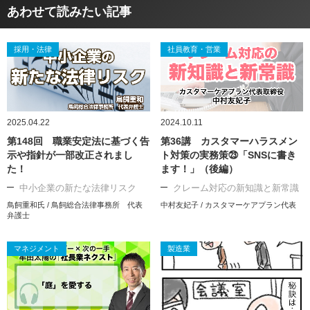
あわせて読みたい記事
採用・法律
社員教育・営業
2025.04.22
2024.10.11
第148回 職業安定法に基づく告
第36講 カスタマーハラスメン
示や指針が一部改正されまし
ト対策の実務策㉓「SNSに書き
た！
ます！」（後編）
中小企業の新たな法律リスク
クレーム対応の新知識と新常識
鳥飼重和氏 / 鳥飼総合法律事務所 代表
中村友妃子 / カスタマーケアプラン代表
弁護士
マネジメント
製造業