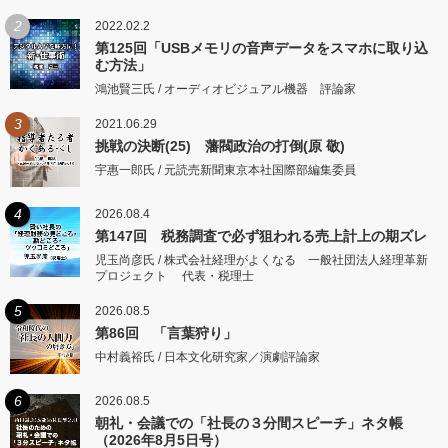
2
2022.02.2
第125回「USBメモリの音声データをスマホに取り込
む方法」
鴻池賢三氏 / オーディオビジュアル機器 評論家
3
2021.06.29
挑戦の決断(25) 藩閥政治の打倒(原 敬)
宇惠一郎氏 / 元読売新聞東京本社国際部編集委員
4
2026.08.4
第147回 税務調査で必ず狙われる売上計上の期ズレ
児玉尚彦氏 / 株式会社経理がよくなる 一般社団法人経理革新
プロジェクト 代表・税理士
5
2026.08.5
第86回 「言葉狩り」
中村義裕氏 / 日本文化研究家／演劇評論家
6
2026.08.5
朝礼・会議での「社長の３分間スピーチ」ネタ帳
（2026年8月5日号）