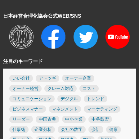
日本経営合理化協会
公式WEB/SNS
注目のキーワード
いい会社
アトツギ
オーナー企業
オーナー経営
クレーム対応
コスト
コミュニケーション
デジタル
トレンド
ビジネスマナー
マネジメント
マーケティング
リーダー
中国古典
中小企業
中谷彰宏
仕事術
企業分析
会社の数字
会計
健康