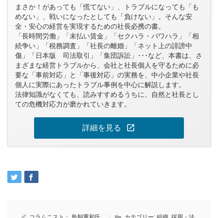
まさか！があっても「慌てない」、トラブルになっても「も
めない」、戦いになったとしても「負けない」。そんな安
全・安心の経営を実現するための社長必携の書。
「長時間労働」「未払い賃金」「セクハラ・パワハラ」「相
続争い」「税務調査」「社長の離婚」「ネット上の誹謗中
傷」「日本版 司法取引」「集団訴訟」･･･など、本書は、さ
まざまな経営トラブルから、会社と社長個人を守るために必
要な「事前対応」と「事後対応」の実務を、中小企業や社長
個人に実際にあったトラブル事例を中心に解説します。
法律知識がなくても、読みすすめるうちに、自然と社長とし
ての危機対応力が磨かれていきます。
open_in_new
詳細を見る
コラムニスト：
鳥飼重和氏
カテゴリー:
組織
,
採用・法