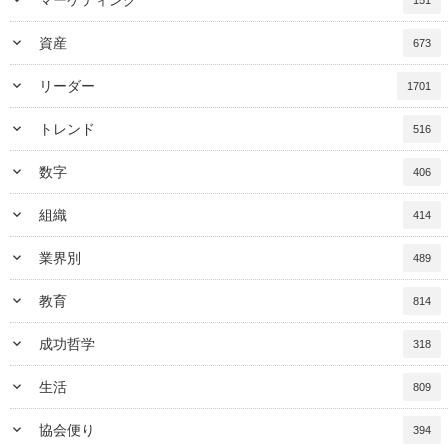
keyboard_arrow_down
資産
673
keyboard_arrow_down
リーダー
1701
keyboard_arrow_down
トレンド
516
keyboard_arrow_down
数字
406
keyboard_arrow_down
組織
414
keyboard_arrow_down
業界別
489
keyboard_arrow_down
教育
814
keyboard_arrow_down
成功哲学
318
keyboard_arrow_down
生活
809
keyboard_arrow_down
協会便り
394