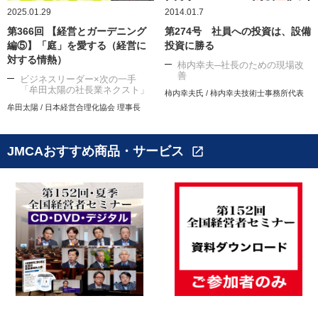
2025.01.29
2014.01.7
第366回 【経営とガーデニング
第274号 社員への投資は、設備
編⑤】「庭」を愛する（経営に
投資に勝る
対する情熱）
柿内幸夫─社長のための現場改
善
ビジネスリーダー×次の一手
「牟田太陽の社長業ネクスト」
柿内幸夫氏 / 柿内幸夫技術士事務所代表
牟田太陽 / 日本経営合理化協会 理事長
JMCAおすすめ商品・サービス
open_in_new