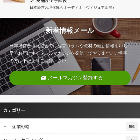
ン”商品がＶ字回復
日本経営合理化協会オーディオ・ヴィジュアル局 /
新着情報メール
日本経営合理化協会では経営コラムや教材の最新情報をいち
早くお届けするメールマガジンを発信しております。ご希望
の方は下記よりご登録下さい。
email
メールマガジン登録する
カテゴリー
keyboard_arrow_down
企業戦略
593
keyboard_arrow_down
マーケティング
151