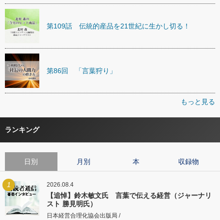
第109話 伝統的産品を21世紀に生かし切る！
第86回 「言葉狩り」
もっと見る
ランキング
日別
月別
本
収録物
1
2026.08.4
【追悼】鈴木敏文氏 言葉で伝える経営（ジャーナリ
スト 勝見明氏）
日本経営合理化協会出版局 /