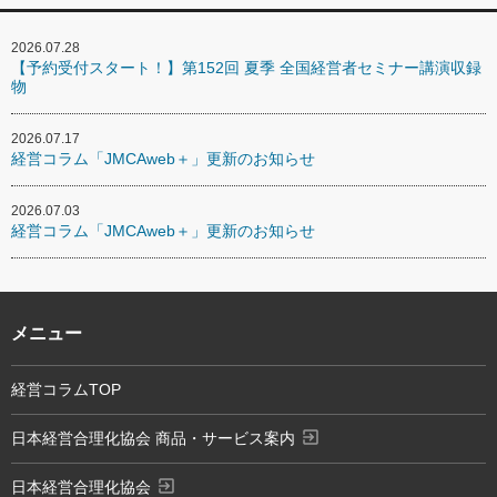
2026.07.28
【予約受付スタート！】第152回 夏季 全国経営者セミナー講演収録
物
2026.07.17
経営コラム「JMCAweb＋」更新のお知らせ
2026.07.03
経営コラム「JMCAweb＋」更新のお知らせ
メニュー
経営コラムTOP
exit_to_app
日本経営合理化協会 商品・サービス案内
exit_to_app
日本経営合理化協会