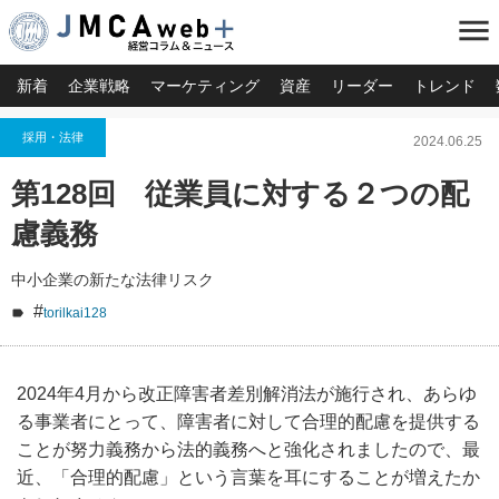
menu
新着
企業戦略
マーケティング
資産
リーダー
トレンド
採用・法律
2024.06.25
第128回 従業員に対する２つの配
慮義務
中小企業の新たな法律リスク
#
torilkai128
2024年4月から改正障害者差別解消法が施行され、あらゆ
る事業者にとって、障害者に対して合理的配慮を提供する
ことが努力義務から法的義務へと強化されましたので、最
近、「合理的配慮」という言葉を耳にすることが増えたか