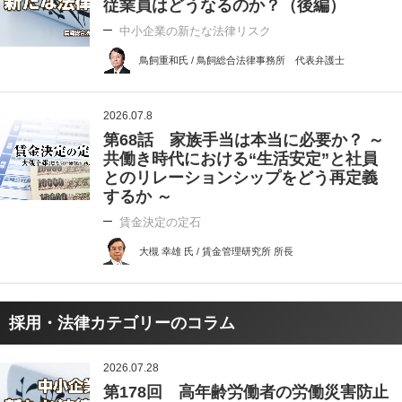
従業員はどうなるのか？（後編）
中小企業の新たな法律リスク
鳥飼重和氏 / 鳥飼総合法律事務所 代表弁護士
2026.07.8
第68話 家族手当は本当に必要か？ ～
共働き時代における“生活安定”と社員
とのリレーションシップをどう再定義
するか ～
賃金決定の定石
大槻 幸雄 氏 / 賃金管理研究所 所長
採用・法律カテゴリーのコラム
2026.07.28
第178回 高年齢労働者の労働災害防止