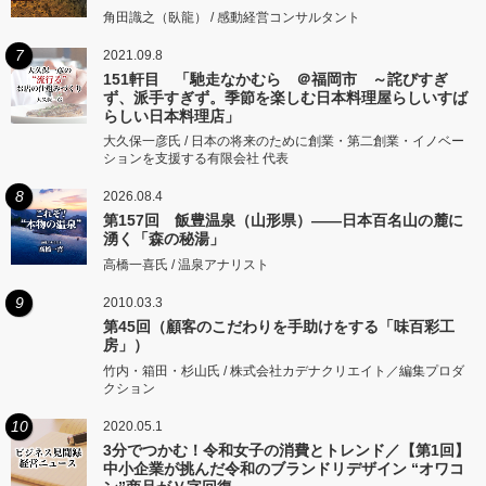
角田識之（臥龍） / 感動経営コンサルタント
7
2021.09.8
151軒目 「馳走なかむら ＠福岡市 ～詫びすぎ
ず、派手すぎず。季節を楽しむ日本料理屋らしいすば
らしい日本料理店」
大久保一彦氏 / 日本の将来のために創業・第二創業・イノベー
ションを支援する有限会社 代表
8
2026.08.4
第157回 飯豊温泉（山形県）――日本百名山の麓に
湧く「森の秘湯」
高橋一喜氏 / 温泉アナリスト
9
2010.03.3
第45回（顧客のこだわりを手助けをする「味百彩工
房」）
竹内・箱田・杉山氏 / 株式会社カデナクリエイト／編集プロダ
クション
10
2020.05.1
3分でつかむ！令和女子の消費とトレンド／【第1回】
中小企業が挑んだ令和のブランドリデザイン “オワコ