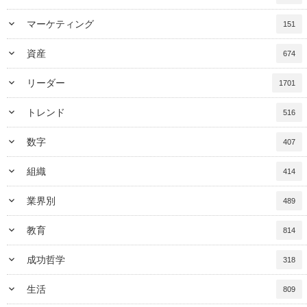
keyboard_arrow_down
マーケティング
151
keyboard_arrow_down
資産
674
keyboard_arrow_down
リーダー
1701
keyboard_arrow_down
トレンド
516
keyboard_arrow_down
数字
407
keyboard_arrow_down
組織
414
keyboard_arrow_down
業界別
489
keyboard_arrow_down
教育
814
keyboard_arrow_down
成功哲学
318
keyboard_arrow_down
生活
809