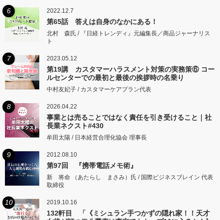
6
2022.12.7
第65話 答えは自身のなかにある！
北村 森氏 / 『日経トレンディ』元編集長／商品ジャーナリス
ト
7
2023.05.12
第19講 カスタマーハラスメント対策の実務策⑥ コー
ルセンターでの最初と最後の挨拶時の名乗り
中村友妃子 / カスタマーケアプラン代表
8
2026.04.22
事業とは売ることではなく責任を引き受けること｜社
長業ネクスト#430
牟田太陽 / 日本経営合理化協会 理事長
9
2012.08.10
第97回 『携帯電話メモ術』
新 将命 （あたらし まさみ）氏 / 国際ビジネスブレイン 代表
取締役
10
2019.10.16
132軒目 「《ミシュラン手つかずの隠れ家！！天才