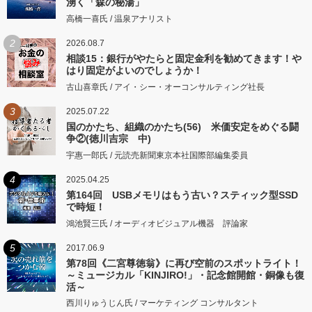
湧く「森の秘湯」
高橋一喜氏 / 温泉アナリスト
2
2026.08.7
相談15：銀行がやたらと固定金利を勧めてきます！や
はり固定がよいのでしょうか！
古山喜章氏 / アイ・シー・オーコンサルティング社長
3
2025.07.22
国のかたち、組織のかたち(56) 米価安定をめぐる闘
争②(徳川吉宗 中)
宇惠一郎氏 / 元読売新聞東京本社国際部編集委員
4
2025.04.25
第164回 USBメモリはもう古い？スティック型SSD
で時短！
鴻池賢三氏 / オーディオビジュアル機器 評論家
5
2017.06.9
第78回《二宮尊徳翁》に再び空前のスポットライト！
～ミュージカル「KINJIRO!」・記念館開館・銅像も復
活～
西川りゅうじん氏 / マーケティング コンサルタント