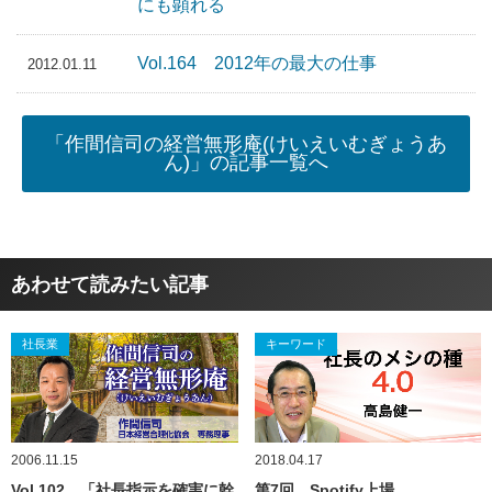
にも顕れる
Vol.164 2012年の最大の仕事
2012.01.11
「作間信司の経営無形庵(けいえいむぎょうあ
ん)」の記事一覧へ
あわせて読みたい記事
社長業
キーワード
2006.11.15
2018.04.17
Vol.102 「社長指示を確実に幹
第7回 Spotify上場