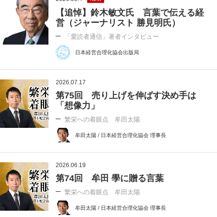
【追悼】鈴木敏文氏 言葉で伝える経
営（ジャーナリスト 勝見明氏）
「愛読者通信」著者インタビュー
日本経営合理化協会出版局
2026.07.17
第75回 売り上げを伸ばす決め手は
「想像力」
繁栄への着眼点 牟田太陽
牟田太陽 / 日本経営合理化協会 理事長
2026.06.19
第74回 牟田 學に贈る言葉
繁栄への着眼点 牟田太陽
牟田太陽 / 日本経営合理化協会 理事長