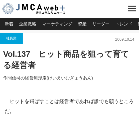
menu
新着
企業戦略
マーケティング
資産
リーダー
トレンド
社長業
2009.10.14
Vol.137 ヒット商品を狙って育て
る経営者
作間信司の経営無形庵(けいえいむぎょうあん)
ヒットを飛ばすことは経営者であれば誰でも願うところ
だ。