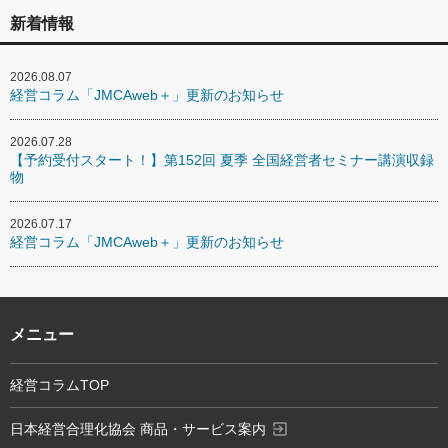
新着情報
2026.08.07
経営コラム「JMCAweb＋」更新のお知らせ
2026.07.28
【予約受付スタート！】第152回 夏季 全国経営者セミナー講演収録
物
2026.07.17
経営コラム「JMCAweb＋」更新のお知らせ
メニュー
経営コラムTOP
exit_to_app
日本経営合理化協会 商品・サービス案内