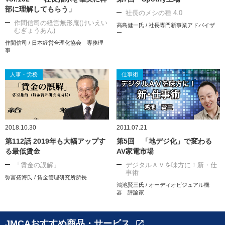
部に理解してもらう」
社長のメシの種 4.0
作間信司の経営無形庵(けいえい
高島健一氏 / 社長専門新事業アドバイザ
むぎょうあん)
ー
作間信司 / 日本経営合理化協会 専務理
事
人事・労務
仕事術
2018.10.30
2011.07.21
第112話 2019年も大幅アップす
第5回 「地デジ化」で変わる
る最低賃金
AV家電市場
「賃金の誤解」
デジタルＡＶを味方に！新・仕
事術
弥富拓海氏 / 賃金管理研究所所長
鴻池賢三氏 / オーディオビジュアル機
器 評論家
JMCAおすすめ商品・サービス
open_in_new