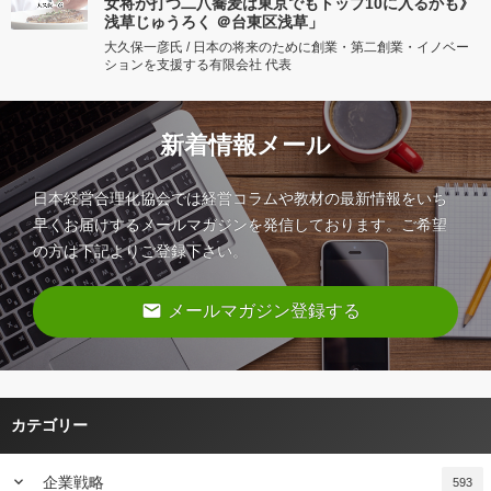
女将が打つ二八蕎麦は東京でもトップ10に入るかも》
浅草じゅうろく ＠台東区浅草」
大久保一彦氏 / 日本の将来のために創業・第二創業・イノベー
ションを支援する有限会社 代表
新着情報メール
日本経営合理化協会では経営コラムや教材の最新情報をいち
早くお届けするメールマガジンを発信しております。ご希望
の方は下記よりご登録下さい。
email
メールマガジン登録する
カテゴリー
keyboard_arrow_down
企業戦略
593