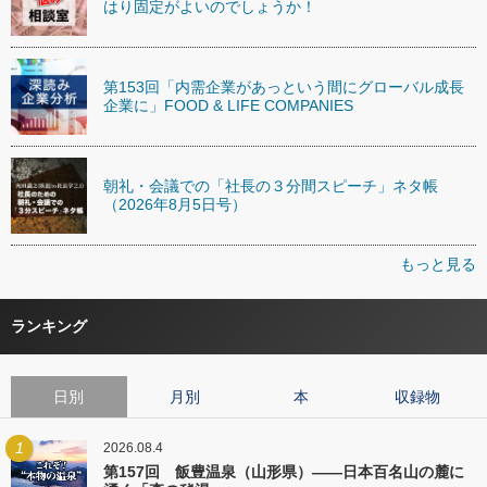
はり固定がよいのでしょうか！
第153回「内需企業があっという間にグローバル成長
企業に」FOOD & LIFE COMPANIES
朝礼・会議での「社長の３分間スピーチ」ネタ帳
（2026年8月5日号）
もっと見る
ランキング
日別
月別
本
収録物
1
2026.08.4
第157回 飯豊温泉（山形県）――日本百名山の麓に