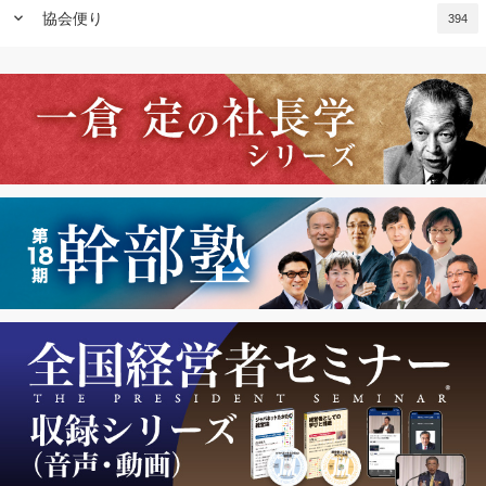
keyboard_arrow_down
協会便り
394