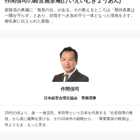
作間信司の経営無形庵(けいえいむぎょうあん)
新陰流の奥儀に「無形の位」がある。その教えるところは「懸待表裏は
一隅を守らず」とあり、目指すべき攻め守り一体となった境地をさす。
柳生家に伝えられた新陰…
作間信司
日本経営合理化協会 専務理事
20代の頃より、故・一倉定氏、牟田學という日本を代表する「社長指導の教
祖」から直に薫陶を受ける。その10余年の経験から、「事業繁栄の根源は、
何よりもま…もっと見る