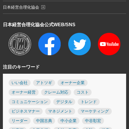
exit_to_app
日本経営合理化協会
日本経営合理化協会
公式WEB/SNS
注目のキーワード
いい会社
アトツギ
オーナー企業
オーナー経営
クレーム対応
コスト
コミュニケーション
デジタル
トレンド
ビジネスマナー
マネジメント
マーケティング
リーダー
中国古典
中小企業
中谷彰宏