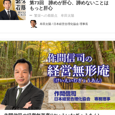
第73回 諦めが肝心、諦めないことは
もっと肝心
繁栄への着眼点 牟田太陽
牟田太陽 / 日本経営合理化協会 理事長