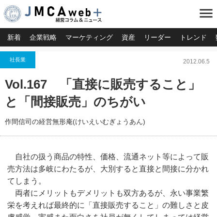
menu
新着
企業戦略
マーケティング
資産
リーダー
トレンド
社長業
2012.06.5
Vol.167 「直接に販売すること」
と「間接販売」のちがい
作間信司の経営無形庵(けいえいむぎょうあん)
自社の扱う商品の特性、価格、流通ネット等によって販
売方法は多岐にわたるが、大別すると直接と間接に分かれ
てしまう。
両者にメリットもデメリットも双方あるが、永い事業繁
栄を考えれば最終的に「直接販売すること」の難しさと皮