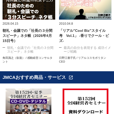
2026.04.15
2010.04.8
朝礼・会議での「社長の３分間
「リアル”Cool Biz”スタイル
スピーチ」ネタ帳（2026年4月
考 Vol.1」 -香りでクール・ビ
15日号）
ズ-
朝礼・会議での「社長の３分間
最高の自分を表現する 成功イメ
スピーチ」ネタ帳
ージ戦略
角田識之（臥龍） / 感動経営コンサルタ
日野江都子氏 / リアルコスモポリタン
ント
CEO
JMCAおすすめ商品・サービス
open_in_new