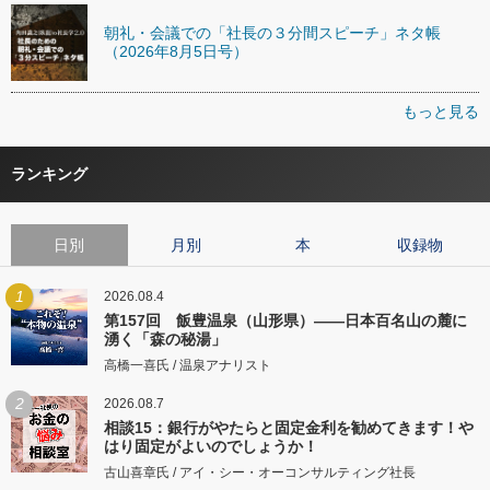
朝礼・会議での「社長の３分間スピーチ」ネタ帳
（2026年8月5日号）
もっと見る
ランキング
日別
月別
本
収録物
1
2026.08.4
第157回 飯豊温泉（山形県）――日本百名山の麓に
湧く「森の秘湯」
高橋一喜氏 / 温泉アナリスト
2
2026.08.7
相談15：銀行がやたらと固定金利を勧めてきます！や
はり固定がよいのでしょうか！
古山喜章氏 / アイ・シー・オーコンサルティング社長