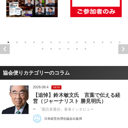
協会便りカテゴリーのコラム
2026.08.4
NEW
【追悼】鈴木敏文氏 言葉で伝える経
営（ジャーナリスト 勝見明氏）
「愛読者通信」著者インタビュー
日本経営合理化協会出版局