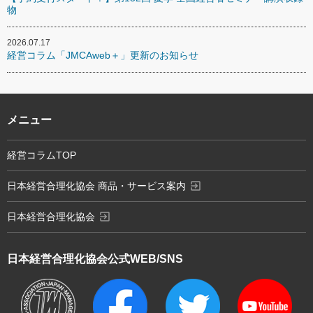
物
2026.07.17
経営コラム「JMCAweb＋」更新のお知らせ
メニュー
経営コラムTOP
exit_to_app
日本経営合理化協会 商品・サービス案内
exit_to_app
日本経営合理化協会
日本経営合理化協会
公式WEB/SNS