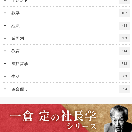
keyboard_arrow_down
トレンド
516
keyboard_arrow_down
数字
407
keyboard_arrow_down
組織
414
keyboard_arrow_down
業界別
489
keyboard_arrow_down
教育
814
keyboard_arrow_down
成功哲学
318
keyboard_arrow_down
生活
809
keyboard_arrow_down
協会便り
394