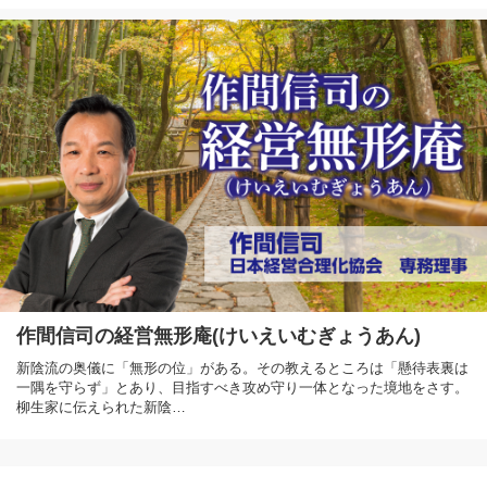
作間信司の経営無形庵(けいえいむぎょうあん)
新陰流の奥儀に「無形の位」がある。その教えるところは「懸待表裏は
一隅を守らず」とあり、目指すべき攻め守り一体となった境地をさす。
柳生家に伝えられた新陰…