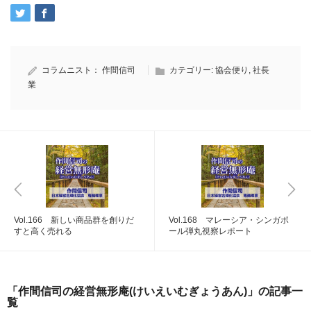
コラムニスト：
作間信司
カテゴリー:
協会便り
,
社長
業
Vol.166 新しい商品群を創りだ
Vol.168 マレーシア・シンガポ
すと高く売れる
ール弾丸視察レポート
「作間信司の経営無形庵(けいえいむぎょうあん)」の記事一
覧