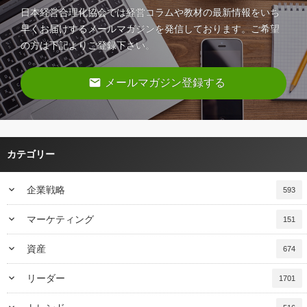
日本経営合理化協会では経営コラムや教材の最新情報をいち
早くお届けするメールマガジンを発信しております。ご希望
の方は下記よりご登録下さい。
email
メールマガジン登録する
カテゴリー
keyboard_arrow_down
企業戦略
593
keyboard_arrow_down
マーケティング
151
keyboard_arrow_down
資産
674
keyboard_arrow_down
リーダー
1701