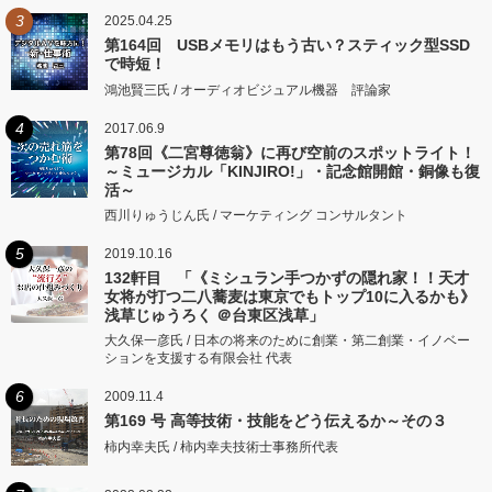
3
2025.04.25
第164回 USBメモリはもう古い？スティック型SSD
で時短！
鴻池賢三氏 / オーディオビジュアル機器 評論家
4
2017.06.9
第78回《二宮尊徳翁》に再び空前のスポットライト！
～ミュージカル「KINJIRO!」・記念館開館・銅像も復
活～
西川りゅうじん氏 / マーケティング コンサルタント
5
2019.10.16
132軒目 「《ミシュラン手つかずの隠れ家！！天才
女将が打つ二八蕎麦は東京でもトップ10に入るかも》
浅草じゅうろく ＠台東区浅草」
大久保一彦氏 / 日本の将来のために創業・第二創業・イノベー
ションを支援する有限会社 代表
6
2009.11.4
第169 号 高等技術・技能をどう伝えるか～その３
柿内幸夫氏 / 柿内幸夫技術士事務所代表