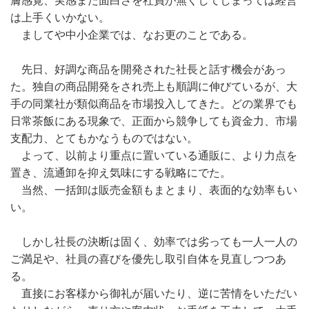
膚感覚、実感また面白さを社員が無くしてしまっては経営
は上手くいかない。
ましてや中小企業では、なお更のことである。
先日、好調な商品を開発された社長と話す機会があっ
た。独自の商品開発をされ売上も順調に伸びているが、大
手の同業社が類似商品を市場投入してきた。どの業界でも
日常茶飯にある現象で、正面から競争しても資金力、市場
支配力、とてもかなうものではない。
よって、以前より重点に置いている通販に、より力点を
置き、流通卸を抑え気味にする戦略にでた。
当然、一括卸は販売金額もまとまり、表面的な効率もい
い。
しかし社長の決断は固く、効率では劣っても一人一人の
ご満足や、社員の喜びを優先し取引自体を見直しつつあ
る。
直接にお客様から御礼が届いたり、逆に苦情をいただい