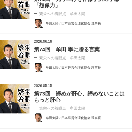
「想像力」
繁栄への着眼点 牟田太陽
牟田太陽 / 日本経営合理化協会 理事長
2026.06.19
第74回 牟田 學に贈る言葉
繁栄への着眼点 牟田太陽
牟田太陽 / 日本経営合理化協会 理事長
2026.05.15
第73回 諦めが肝心、諦めないことは
もっと肝心
繁栄への着眼点 牟田太陽
牟田太陽 / 日本経営合理化協会 理事長