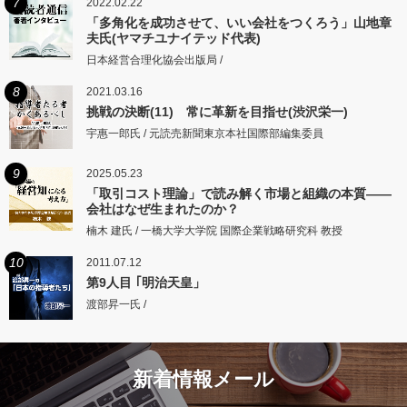
7
2022.02.22
「多角化を成功させて、いい会社をつくろう」山地章
夫氏(ヤマチユナイテッド代表)
日本経営合理化協会出版局 /
8
2021.03.16
挑戦の決断(11) 常に革新を目指せ(渋沢栄一)
宇惠一郎氏 / 元読売新聞東京本社国際部編集委員
9
2025.05.23
「取引コスト理論」で読み解く市場と組織の本質――
会社はなぜ生まれたのか？
楠木 建氏 / 一橋大学大学院 国際企業戦略研究科 教授
10
2011.07.12
第9人目 ｢明治天皇」
渡部昇一氏 /
新着情報メール