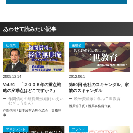
あわせて読みたい記事
社長業
後継者
2005.12.14
2012.06.1
Vol.91 「２００６年の重点戦
第50回 会社のスキャンダル、家
略の変動点はどこですか？」
族のスキャンダル
作間信司の経営無形庵(けいえい
欧米資産家に学ぶ二世教育
むぎょうあん)
榊原節子氏 / 榊原事務所代表
作間信司 / 日本経営合理化協会 専務理
事
マネジメント
ブランド