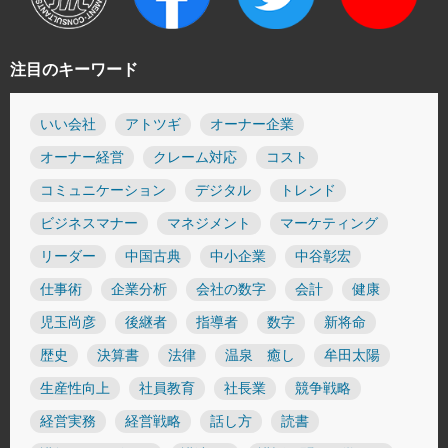
注目のキーワード
いい会社
アトツギ
オーナー企業
オーナー経営
クレーム対応
コスト
コミュニケーション
デジタル
トレンド
ビジネスマナー
マネジメント
マーケティング
リーダー
中国古典
中小企業
中谷彰宏
仕事術
企業分析
会社の数字
会計
健康
児玉尚彦
後継者
指導者
数字
新将命
歴史
決算書
法律
温泉 癒し
牟田太陽
生産性向上
社員教育
社長業
競争戦略
経営実務
経営戦略
話し方
読書