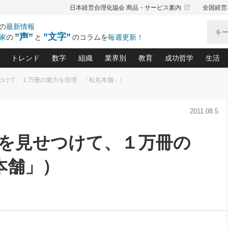
launch
日本経営合理化協会 商品・サービス案内
全国経営
の
最新情報
”声”
”文字”
家
の
と
のコラムを
毎週更新！
トレンド
数字
組織
業界別
教育
成功哲学
生活
せつけて、１万冊の魅力を倍増 「松丸本舗」）
る仕組みづくり講座(12)
産を守る一手(171)
ーワンで勝ち残る企業風土づくり(54)
《ニューヨーク発》ビジネスリーダーの先読み: 最新トレンド
オーナー社長の「お金の悩み相談室」(14)
「賃金の誤解」(135)
なぜ、トヨタ式で会社が伸びるのか？(
“出来る”管理職の条件(62)
中国哲学に学ぶ 不
おの
と戦略拠点(9)
(50)
2011.08.5
ーバル経営者は知ってい
(39)
スリーダー×次の一手「牟田太陽の社長業ネクスト」
おカネが残る決算書にするために、やっておきたいこと(
中小企業の新たな法律リスク(178)
売れる住宅を創る 100の視点(100)
あなただからお願いしたいと
令和時代の「社長の
”(9)
「社長の繁盛トレンド通信」(90)
デジ
向(204)
会社を守り抜くための緊急対策(100)
職場の生産性を下げるハラスメントの予防策(1
大久保一彦の“流行る”お店の仕組みづく
クレーム対応 実践マニュアル
先人の名句名言の教
」を見せつけて、１万冊の
トル・F・グジバチの『経営戦略の新常識』(12)
北村森の「今月のヒット商品」(109)
リーダ
2026.08.5
2026.08.5
2
る経営」の極意
、決めておきたい、知っておきたい、やってお
強い決算書の会社はココが違う！(36)
賃金決定の定石(68)
柿内幸夫─社長のための現場改善(174
クレーム対応の新知識と新常
渡部昇一の「日本の
紀
第86回 「言葉狩り」
社長は「能力」の前に「資質」
ジオジャパンの成功要因と
る者かくあるべし(635)
次の売れ筋をつかむ術(102)
ワイ
本舗」）
が大事／社長業ネクスト #445
損益分岐点を下げる、Ｐ／Ｌ不況時代の新戦略(12)
顧客・社員・社会から支持される「ウェルビ
デキル社員に育てる！ 社員
経営に活かす“十八史
の資産管理講座(95)
会議での「社長の３分間スピーチ」ネタ帳(159)
社長のメシの種 4.0(206)
門」(23)
必読
新・会計経営と実学(37)
東川鷹年の「中小企業の人育
略(77)
52)
「経営知になる考え方」(57)
眼と耳
決算書の“見える化”術(12)
業績アップにつながる！ワン
ブランド戦略(39)
なたにお願いしたいと思われる「一流の仕事術」(28)
社長の
賢い社長の「経理財務の見どころ・勘どころ・ツッコ
欧米資産家に学ぶ二世教育(1
ぐせ経営哲学(100)
ろ」(149)
米国