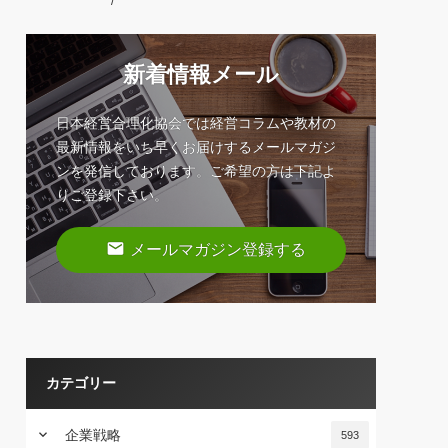
/
新着情報メール
日本経営合理化協会では経営コラムや教材の
最新情報をいち早くお届けするメールマガジ
ンを発信しております。ご希望の方は下記よ
りご登録下さい。
email
メールマガジン登録する
カテゴリー
keyboard_arrow_down
企業戦略
593