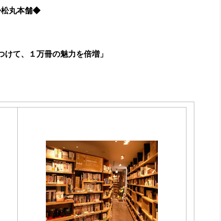
社長のための“全員営業”(30
松丸本舗
◆
腕をつくる 人と組織を動かす(200)
銀行交渉はこうしなさい！(12)
高橋一
行動科学マネジメント(5)
の社長のビジョン実現道場(10)
せつけて、１万冊の魅力を倍増」