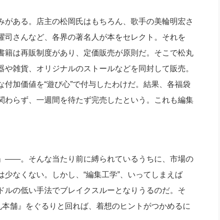
みがある。店主の松岡氏はもちろん、歌手の美輪明宏さ
耀司さんなど、各界の著名人が本をセレクト。それを
書籍は再販制度があり、定価販売が原則だ。そこで松丸
器や雑貨、オリジナルのストールなどを同封して販売。
付加価値を“遊び心”で付与したわけだ。結果、各福袋
関わらず、一週間を待たず完売したという。これも編集
」――。そんな当たり前に縛られているうちに、市場の
少なくない。しかし、“編集工学”、いってしまえば
ドルの低い手法でブレイクスルーとなりうるのだ。そ
丸本舗』をぐるりと回れば、着想のヒントがつかめるに