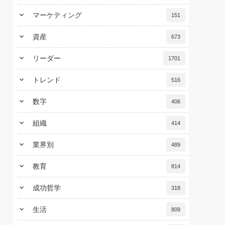
keyboard_arrow_down
マーケティング
151
keyboard_arrow_down
資産
673
keyboard_arrow_down
リーダー
1701
keyboard_arrow_down
トレンド
516
keyboard_arrow_down
数字
406
keyboard_arrow_down
組織
414
keyboard_arrow_down
業界別
489
keyboard_arrow_down
教育
814
keyboard_arrow_down
成功哲学
318
keyboard_arrow_down
生活
809