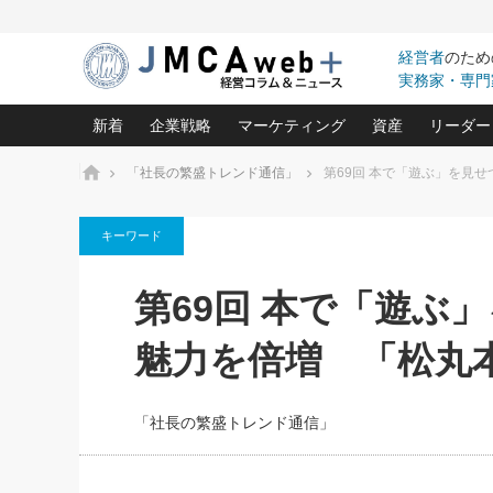
経営者
のため
実務家・専門
新着
企業戦略
マーケティング
資産
リーダー
ホーム
「社長の繁盛トレンド通信」
第69回 本で「遊ぶ」を見
中小企業の「１位づくり」戦略(96)
ネット戦略成功の秘訣 圧倒的に儲か
あなたの会社と資
オンリ
キーワード
利益を最大化する「業務改善」横田尚哉氏(5)
ビジネスを一瞬で制する！一流グロ
どうなる金融業界
ビジネ
る“社長の戦略印象リスクマネジメント
(446)
強い会社を築く ビジネス・クリニック(240)
中国経済の最新動
第69回 本で「遊ぶ
ロングセラーの玉手箱(9)
ピョー
2026.08.5
日本レーザー「人を大切にしながら利益を上げ
事業承継の前に
第109話 伝統的産品を21世
(3)
大復活＆快進撃！ユニバーサルスタ
きたいコト(12)
指導者た
魅力を倍増 「松丸
に生かし切る！
は(5)
武器としてのM&A入門(3)
会社と社長のため
朝礼・
2026.08.5
最高の自分を表現する 成功イメージ戦
社長のための“儲かる通販”戦略視点(151)
深読み企業分析(1
楠木建の
朝礼・会議での「社長の３分間
「社長の繁盛トレンド通信」
スピーチ」ネタ帳（2026年8月5
酒井光雄 成功事例に学ぶ繁栄企業の
日号）
継続経営 百話百行(85)
次もあ
野田久美子 香港ビジネス成功法(10)
社長の口