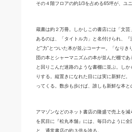
その４階フロアの約1/3を占める65坪が、
蔵書は約２万冊。しかしこの書店には「文芸
あるのは、「タイトル力」と名付けられ、『
ど"力"とついた本が並ぶコーナー。「なり
団の本とシャーマニズムの本が並んだ棚であ
と回りこんだ迷路のような書棚に並ぶ。しか
りする。縦置きになれた目には実に新鮮だ。
ってくる。数歩も歩けば、誰しも新鮮な本と
アマゾンなどのネット書店の隆盛で売上を減
を尻目に『松丸本舗』には、毎日のように全国
と、通常書店の約３倍を誇る。