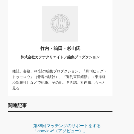
)
喜の『これぞ！"本物の温泉"』(157)
竹内・箱田・杉山氏
株式会社カデナクリエイト／編集プロダクション
雑誌、書籍、PR誌の編集プロダクション。『月刊ビッグ・
トゥモロウ』（青春出版社）、『週刊東洋経済』（東洋経
済新報社）などで執筆。その他、ＰＲ誌、社内報…もっと
見る
関連記事
第88回マッチングのサポートをする
「asoview!（アソビュー）」