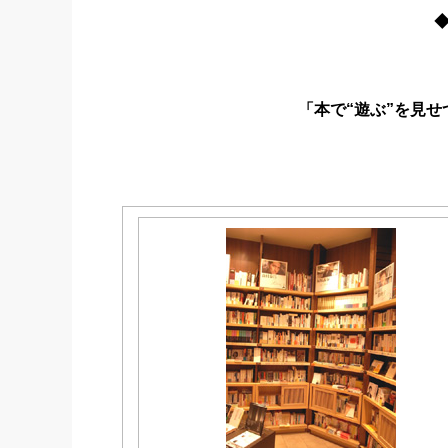
◆
社長の右
酒井英之
「本で“遊ぶ”を見