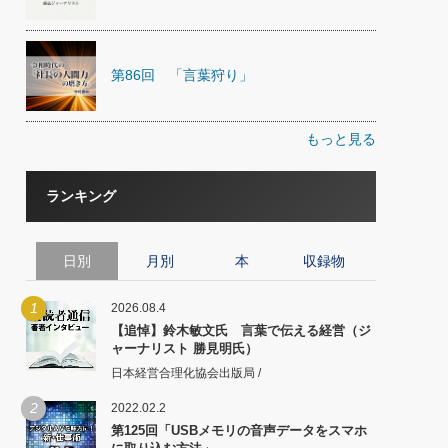
第86回 「言葉狩り」
もっと見る
ランキング
日別
月別
本
収録物
1
2026.08.4
【追悼】鈴木敏文氏 言葉で伝える経営（ジ
ャーナリスト 勝見明氏）
日本経営合理化協会出版局 /
2
2022.02.2
第125回「USBメモリの音声データをスマホ