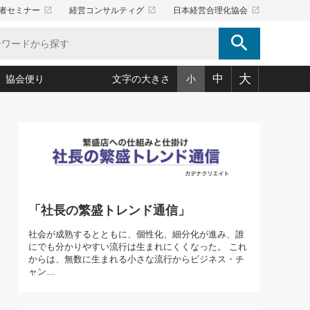
launch
launch
launch
者セミナー
経営コンサルティグ
日本経営合理化協会
search
大
中
協会便り
文字の大きさ
小
5)
況は会社守成の好機(38)
ころ心平の ──社長のための「か・ら・だマネジメント」
「愛読者通信」著者インタビュー(44)
34)
思われる 気配りの達人(127)
人間力の磨き方」(86)
ビジネス見聞録 経営ニュース(100)
タルＡＶを味方に！新・仕事術(180)
0)
り(210)
(92)
え 東洋思想に学ぶ経営学(132)
作間信司の経営無形庵(けいえいむぎょうあん)(166)
ー脳の鍛え方(32)
もっとみる
026.08.4
)
識(57)
指導者たち」(32)
経営セミナー情報局(1)
「社長の繁盛トレンド通信」
【追悼】鈴木敏文氏 言葉で伝
ンを楽しむ基礎レッスン(12)
える経営（ジャーナリスト 勝
ーイング経営入
教育の決め手(203)
略”(30)
繁栄への着眼点 牟田太陽(76)
見明氏）
社会が成熟するとともに、個性化、細分化が進み、誰
！社長が読むべき今月の4冊(88)
にでも分かりやすい流行は生まれにくくなった。 これ
て」(38)
講話を聞いて学ぼう 実学・耳学・磨く「ミミガク」のすすめ
からは、無数に生まれる小さな流行からビジネス・チ
で楽しむ読書術(162)
(7)
ャン…
ランク上の手紙・メール術(100)
「氣」(30)
ミどこ
00)
スポーツ・ビジネスに学ぶ心理学(98)