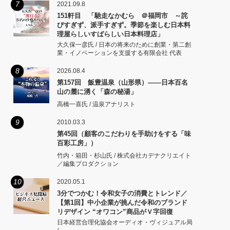
7
2021.09.8
151軒目 「馳走なかむら ＠福岡市 ～詫
びすぎず、派手すぎず。季節を楽しむ日本料
理屋らしいすばらしい日本料理店」
大久保一彦氏 / 日本の将来のために創業・第二創
業・イノベーションを支援する有限会社 代表
8
2026.08.4
第157回 飯豊温泉（山形県）――日本百名
山の麓に湧く「森の秘湯」
高橋一喜氏 / 温泉アナリスト
9
2010.03.3
第45回（顧客のこだわりを手助けをする「味
百彩工房」）
竹内・箱田・杉山氏 / 株式会社カデナクリエイト
／編集プロダクション
10
2020.05.1
3分でつかむ！令和女子の消費とトレンド／
【第1回】中小企業が挑んだ令和のブランド
リデザイン “オワコン”商品がＶ字回復
日本経営合理化協会オーディオ・ヴィジュアル局