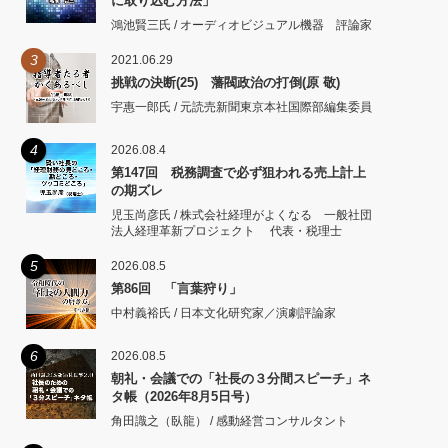
に取り込む方法」
鴻池賢三氏 / オーディオビジュアル機器 評論家
3
2021.06.29
挑戦の決断(25) 藩閥政治の打倒(原 敬)
宇惠一郎氏 / 元読売新聞東京本社国際部編集委員
4
2026.08.4
第147回 税務調査で必ず狙われる売上計上
の期ズレ
児玉尚彦氏 / 株式会社経理がよくなる 一般社団
法人経理革新プロジェクト 代表・税理士
5
2026.08.5
第86回 「言葉狩り」
中村義裕氏 / 日本文化研究家／演劇評論家
6
2026.08.5
朝礼・会議での「社長の３分間スピーチ」ネ
タ帳（2026年8月5日号）
角田識之（臥龍） / 感動経営コンサルタント