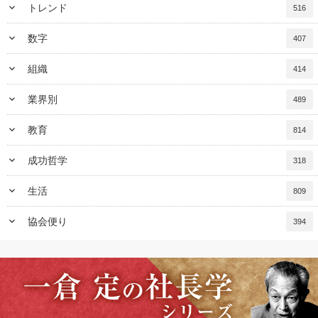
keyboard_arrow_down
トレンド
516
keyboard_arrow_down
数字
407
keyboard_arrow_down
組織
414
keyboard_arrow_down
業界別
489
keyboard_arrow_down
教育
814
keyboard_arrow_down
成功哲学
318
keyboard_arrow_down
生活
809
keyboard_arrow_down
協会便り
394