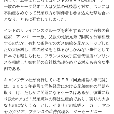
同じで、派手なところではインドのＷＡＶE社のオーナー
一族のチャーダ兄弟二人は父親の死後悉く対立、ついには
不動産をめぐって兄弟双方が同伴者も巻き込んだ撃ち合い
となり、ともに死亡してしまった。
インドのリライアンスグループを所有するアジア有数の資
産家、アンバニ一一族。父親の死後兄弟で財閥を分割相続
するのだが、有利な条件でのガス供給を兄がストップした
ため大紛糾し、国の経済をも揺るがしかねない事件として
日本でも報じられた。フランスの大手広告代理店パブリシ
スを相続した姉妹間の自社株売却をめぐる対立も有名な事
例である。
キャンプデン社が発行しているＦＢ（同族経営の専門誌）
は、２０１３年春号で同族経営における兄弟姉妹の問題を
取り上げ、たしかに問題になるケースはあるが、慎重に取
り扱われれば「兄弟姉妹の絆は生産的であり、実りの大き
なものになりうる」とし、イタリアの鉄鋼メーカー、
マル
セガグリア、フランスの広告代理店、
ジーセードコー