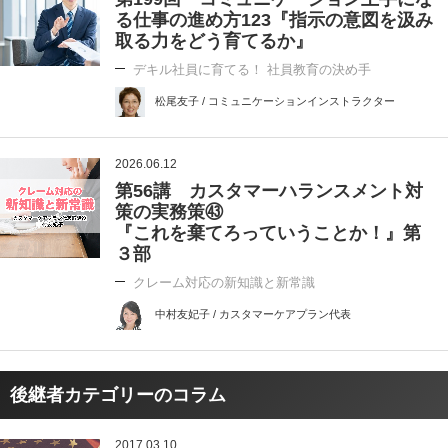
る仕事の進め方123『指示の意図を汲み
取る力をどう育てるか』
デキル社員に育てる！ 社員教育の決め手
松尾友子 / コミュニケーションインストラクター
2026.06.12
第56講 カスタマーハランスメント対
策の実務策㊸
『これを棄てろっていうことか！』第
３部
クレーム対応の新知識と新常識
中村友妃子 / カスタマーケアプラン代表
後継者カテゴリーのコラム
2017.03.10