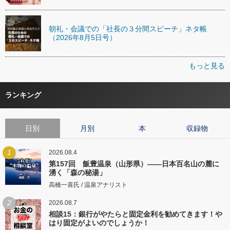
朝礼・会議での「社長の３分間スピーチ」ネタ帳
（2026年8月5日号）
もっと見る
ランキング
日別
月別
本
収録物
1
2026.08.4
第157回 飯豊温泉（山形県）――日本百名山の麓に
湧く「森の秘湯」
高橋一喜氏 / 温泉アナリスト
2
2026.08.7
相談15：銀行がやたらと固定金利を勧めてきます！や
はり固定がよいのでしょうか！