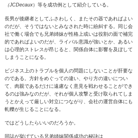
（
JCDecaux
）等を成功例として紹介している。
長男が後継者としてふさわしく、またその器であればよい
のだが、そうではないとみなされた時に紛糾する。同じ会
社で働く場合でも兄弟姉妹が性格上或いは役割の面で補完
的であればよいのだが、ライバル意識が強いとか、あるい
は心理的ストレスが昂じると、関係自体に影響を及ぼして
しまうことになる。
ビジネス上のトラブルを個人の問題にしないことが肝要な
のである。方針をめぐっての違い、やり方の違いについ
て、肉親であるだけに遠慮なく意見を戦わせることができ
るのは強みなのだが、それが個人攻撃と受け取られてしま
うとかえって厳しい対立につながり、会社の運営自体にも
軋轢が生じることになる。
ではどうしたらいいのだろうか。
同誌が挙げている兄弟姉妹関係成功の秘訣は