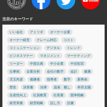
注目のキーワード
いい会社
アトツギ
オーナー企業
オーナー経営
クレーム対応
コスト
コミュニケーション
デジタル
トレンド
ビジネスマナー
マネジメント
マーケティング
リーダー
中国古典
中小企業
中谷彰宏
仕事術
企業分析
会社の数字
会計
健康
児玉尚彦
後継者
指導者
数字
新将命
歴史
決算書
法律
温泉 癒し
牟田太陽
生産性向上
社員教育
社長業
競争戦略
経営実務
経営戦略
話し方
読書