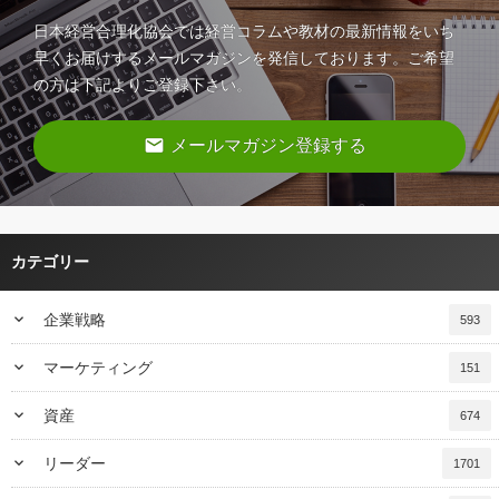
日本経営合理化協会では経営コラムや教材の最新情報をいち
早くお届けするメールマガジンを発信しております。ご希望
の方は下記よりご登録下さい。
email
メールマガジン登録する
カテゴリー
keyboard_arrow_down
企業戦略
593
keyboard_arrow_down
マーケティング
151
keyboard_arrow_down
資産
674
keyboard_arrow_down
リーダー
1701