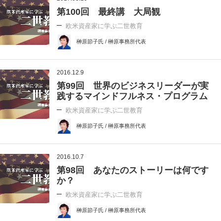
第100回 最終講 大局観
欧米資産家に学ぶ二世教育
榊原節子氏 / 榊原事務所代表
2016.12.9
第99回 世界のビジネスリーダーが実
践するマインドフルネス・プログラム
欧米資産家に学ぶ二世教育
榊原節子氏 / 榊原事務所代表
2016.10.7
第98回 あなたのストーリーは何です
か？
欧米資産家に学ぶ二世教育
榊原節子氏 / 榊原事務所代表