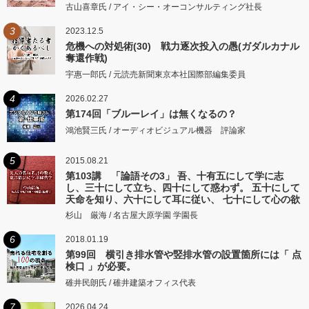
古山喜章氏 / アイ・シー・オーコンサルティング社長
3
2023.12.5
危機への対処術(30) 戦力逐次投入の愚(ガダルカナル
奪還作戦)
宇惠一郎氏 / 元読売新聞東京本社国際部編集委員
4
2026.02.27
第174回「ブルーレイ」は無くなるの？
鴻池賢三氏 / オーディオビジュアル機器 評論家
5
2015.08.21
第103講 「論語その3」 吾、十有五にして学に志
し、三十にして立ち、四十にして惑わず。 五十にして
天命を知り、六十にして耳に従い、 七十にして心の欲
するところに従いて矩をこえず。
杉山 厳海 / 名古屋大原学園 学園長
6
2018.01.19
第99回 横引き排水管や竪排水管の設置箇所には「 点
検口 」が必要。
碓井民朗氏 / 碓井建築オフィス代表
7
2026.04.24