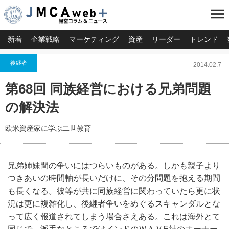
menu
新着
企業戦略
マーケティング
資産
リーダー
トレンド
後継者
2014.02.7
第68回 同族経営における兄弟問題
の解決法
欧米資産家に学ぶ二世教育
兄弟姉妹間の争いにはつらいものがある。しかも親子より
つきあいの時間軸が長いだけに、その分問題を抱える期間
も長くなる。彼等が共に同族経営に関わっていたら更に状
況は更に複雑化し、後継者争いをめぐるスキャンダルとな
って広く報道されてしまう場合さえある。これは海外とて