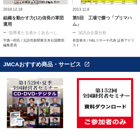
2018.12.18
2013.11.8
組織を動かす力(12)信長の軍団
第5回 工場で勝つ「プリマハ
運用
ム」
指導者たる者かくあるべし
深読み企業分析
宇惠一郎氏 / 元読売新聞東京本社国際部
有賀泰夫 / H&Lリサーチ代表 証券アナリ
編集委員
スト
JMCAおすすめ商品・サービス
open_in_new