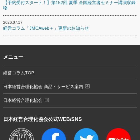
【予約受付スタート！】第152回 夏季 全国経営者セミナー講演収録
物
2026.07.17
経営コラム「JMCAweb＋」更新のお知らせ
メニュー
経営コラムTOP
exit_to_app
日本経営合理化協会 商品・サービス案内
exit_to_app
日本経営合理化協会
日本経営合理化協会
公式WEB/SNS