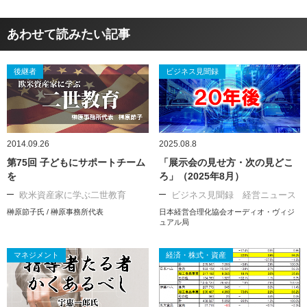
あわせて読みたい記事
後継者
ビジネス見聞録
2014.09.26
2025.08.8
第75回 子どもにサポートチーム
「展示会の見せ方・次の見どこ
を
ろ」（2025年8月）
欧米資産家に学ぶ二世教育
ビジネス見聞録 経営ニュース
榊原節子氏 / 榊原事務所代表
日本経営合理化協会オーディオ・ヴィジ
ュアル局
マネジメント
経済・株式・資産