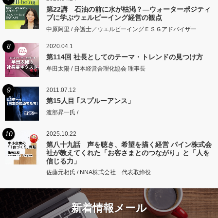
第22講 石油の前に水が枯渇？―ウォーターポジティ
ブに学ぶウェルビーイング経営の観点
中原阿里 / 弁護士／ウエルビーイングＥＳＧアドバイザー
8
2020.04.1
第114回 社長としてのテーマ・トレンドの見つけ方
牟田太陽 / 日本経営合理化協会 理事長
9
2011.07.12
第15人目 ｢スプルーアンス」
渡部昇一氏 /
10
2025.10.22
第八十九話 声を聴き、希望を描く経営 パイン株式会
社が教えてくれた「お客さまとのつながり」と「人を
信じる力」
佐藤元相氏 / NNA株式会社 代表取締役
新着情報メール