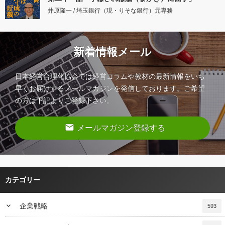
井原隆一 / 埼玉銀行（現・りそな銀行）元専務
新着情報メール
日本経営合理化協会では経営コラムや教材の最新情報をいち
早くお届けするメールマガジンを発信しております。ご希望
の方は下記よりご登録下さい。
email
メールマガジン登録する
カテゴリー
keyboard_arrow_down
企業戦略
593