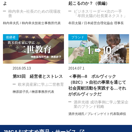
よ
起こるのか？（後編）
柿内幸夫─社長のための現場改
ビジネスリーダー×次の一手
善
「牟田太陽の社長業ネクスト」
柿内幸夫氏 / 柿内幸夫技術士事務所代表
牟田太陽 / 日本経営合理化協会 理事長
後継者
ブランド
2016.05.13
2014.07.1
第93回 経営者とストレス
＜事例―8 ボルヴィック
（B2C）＞自社の事業を通じて
欧米資産家に学ぶ二世教育
社会貢献活動を実践する…それ
榊原節子氏 / 榊原事務所代表
がボルヴィックだ
酒井光雄 成功事例に学ぶ繁栄企
業のブランド戦略
酒井光雄氏 / ブレインゲイト代表取締役
JMCAおすすめ商品・サービス
open_in_new