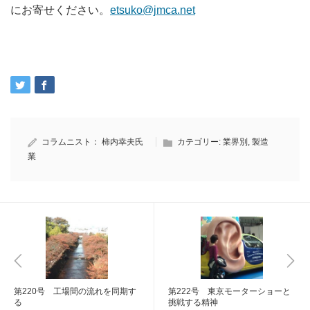
にお寄せください。
etsuko@jmca.net
コラムニスト：
柿内幸夫氏
カテゴリー:
業界別
,
製造
業
第220号 工場間の流れを同期す
第222号 東京モーターショーと
る
挑戦する精神