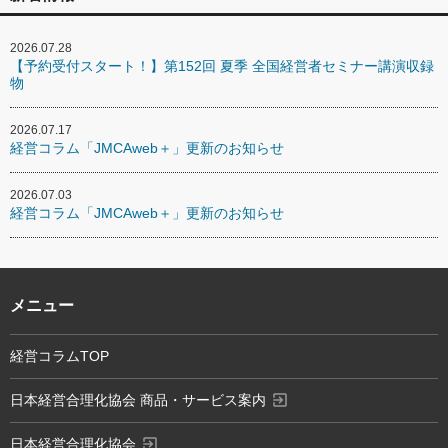
2026.07.28
【予約受付スタート！】第152回 夏季 全国経営者セミナー講演収録
物
2026.07.17
経営コラム「JMCAweb＋」更新のお知らせ
2026.07.03
経営コラム「JMCAweb＋」更新のお知らせ
メニュー
経営コラムTOP
exit_to_app
日本経営合理化協会 商品・サービス案内
exit_to_app
日本経営合理化協会