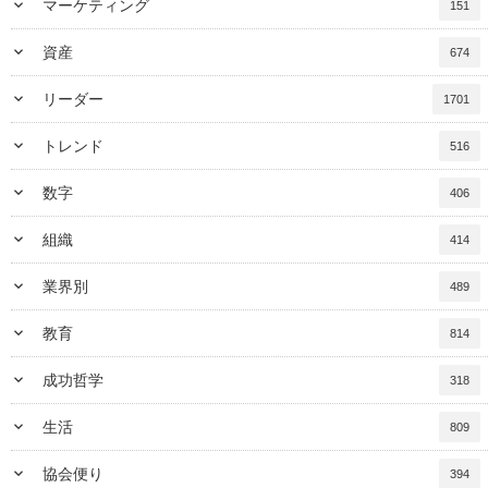
keyboard_arrow_down
マーケティング
151
keyboard_arrow_down
資産
674
keyboard_arrow_down
リーダー
1701
keyboard_arrow_down
トレンド
516
keyboard_arrow_down
数字
406
keyboard_arrow_down
組織
414
keyboard_arrow_down
業界別
489
keyboard_arrow_down
教育
814
keyboard_arrow_down
成功哲学
318
keyboard_arrow_down
生活
809
keyboard_arrow_down
協会便り
394