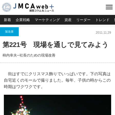
menu
新着
企業戦略
マーケティング
資産
リーダー
トレンド
製造業
2011.11.29
第221号 現場を通しで見てみよう
柿内幸夫─社長のための現場改善
街はすでにクリスマス飾りでいっぱいです。下の写真は
自宅近くのモールで撮りました。毎年、子供の時からこの
時期はワクワクです。