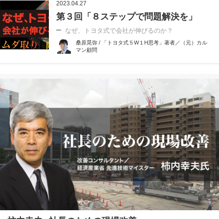
2023.04.27
第３回「８ステップで問題解決を」
なぜ、トヨタ式で会社が伸びるのか？
桑原晃弥 / 「トヨタ式５W１H思考」著者／（元）カル
マン顧問