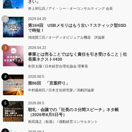
さい」
井上和弘氏 / アイ・シー・オーコンサルティング 会長
2
2025.04.25
第164回 USBメモリはもう古い？スティック型SSD
で時短！
鴻池賢三氏 / オーディオビジュアル機器 評論家
3
2026.04.22
事業とは売ることではなく責任を引き受けること｜社
長業ネクスト#430
牟田太陽 / 日本経営合理化協会 理事長
4
2026.08.5
第86回 「言葉狩り」
中村義裕氏 / 日本文化研究家／演劇評論家
5
2026.08.5
朝礼・会議での「社長の３分間スピーチ」ネタ帳
（2026年8月5日号）
角田識之（臥龍） / 感動経営コンサルタント
6
2026.08.4