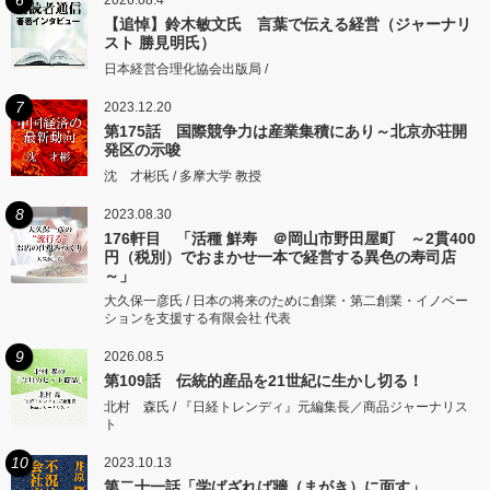
【追悼】鈴木敏文氏 言葉で伝える経営（ジャーナリ
スト 勝見明氏）
日本経営合理化協会出版局 /
7
2023.12.20
第175話 国際競争力は産業集積にあり～北京亦荘開
発区の示唆
沈 才彬氏 / 多摩大学 教授
8
2023.08.30
176軒目 「活種 鮮寿 ＠岡山市野田屋町 ～2貫400
円（税別）でおまかせ一本で経営する異色の寿司店
～」
大久保一彦氏 / 日本の将来のために創業・第二創業・イノベー
ションを支援する有限会社 代表
9
2026.08.5
第109話 伝統的産品を21世紀に生かし切る！
北村 森氏 / 『日経トレンディ』元編集長／商品ジャーナリス
ト
10
2023.10.13
第二十一話「学ばざれば牆（まがき）に面す」