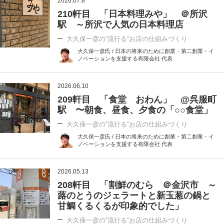
2026.07.8
210軒目 「日本料理みや」 ＠所沢
駅 ～所沢で人気の日本料理店
大久保一彦の“流行る”お店の仕組みづくり
大久保一彦氏 / 日本の将来のために創業・第二創業・イ
ノベーションを支援する有限会社 代表
2026.06.10
209軒目 「食堂 おわん」 @呉服町
駅 〜朝食、昼食、夕食の「○○食堂」
大久保一彦の“流行る”お店の仕組みづくり
大久保一彦氏 / 日本の将来のために創業・第二創業・イ
ノベーションを支援する有限会社 代表
2026.05.13
208軒目 「割鮮のむら ＠金沢市 ～
蕗のとうのジェラートと新玉葱の鍋と
甘鯛くるくるが印象的でした」
大久保一彦の“流行る”お店の仕組みづくり