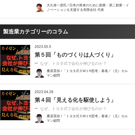
大久保一彦氏 / 日本の将来のために創業・第二創業・イ
ノベーションを支援する有限会社 代表
製造業カテゴリーのコラム
2023.05.5
第５回「ものづくりは人づくり」
なぜ、トヨタ式で会社が伸びるのか？
桑原晃弥 / 「トヨタ式５W１H思考」著者／（元）カル
マン顧問
2023.04.28
第４回「見える化を駆使しよう」
なぜ、トヨタ式で会社が伸びるのか？
桑原晃弥 / 「トヨタ式５W１H思考」著者／（元）カル
マン顧問