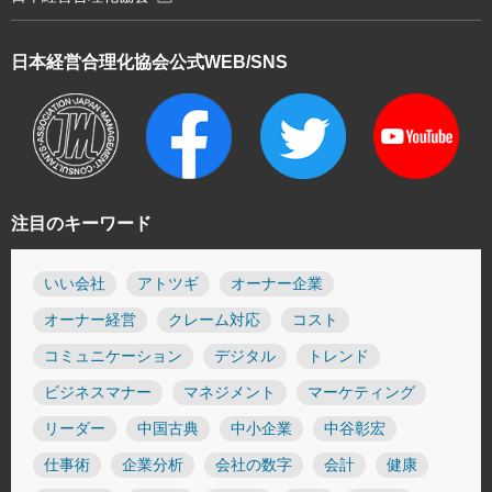
日本経営合理化協会
公式WEB/SNS
注目のキーワード
いい会社
アトツギ
オーナー企業
オーナー経営
クレーム対応
コスト
コミュニケーション
デジタル
トレンド
ビジネスマナー
マネジメント
マーケティング
リーダー
中国古典
中小企業
中谷彰宏
仕事術
企業分析
会社の数字
会計
健康