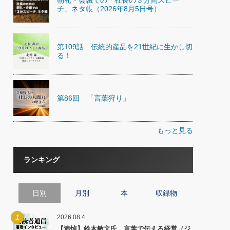
朝礼・会議での「社長の３分間スピー
チ」ネタ帳（2026年8月5日号）
第109話 伝統的産品を21世紀に生かし切
る！
第86回 「言葉狩り」
もっと見る
ランキング
日別
月別
本
収録物
1
2026.08.4
【追悼】鈴木敏文氏 言葉で伝える経営（ジ