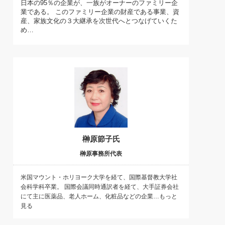
日本の95％の企業が、一族がオーナーのファミリー企
)
業である。 このファミリー企業の財産である事業、資
喜の『これぞ！"本物の温泉"』(157)
産、家族文化の３大継承を次世代へとつなげていくた
め…
榊原節子氏
榊原事務所代表
米国マウント・ホリヨーク大学を経て、国際基督教大学社
会科学科卒業。 国際会議同時通訳者を経て、大手証券会社
にて主に医薬品、老人ホーム、化粧品などの企業…もっと
見る