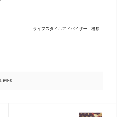
アドバイザー 榊原
育
,
後継者