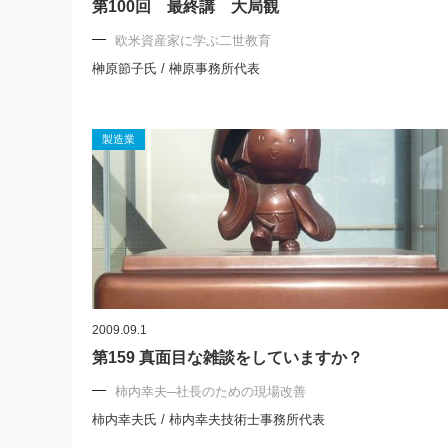
第100回 最終講 大局観
欧米資産家に学ぶ二世教育
榊原節子氏 / 榊原事務所代表
製造業
2009.09.1
第159 真面目な雑談をしていますか？
柿内幸夫─社長のための現場改善
柿内幸夫氏 / 柿内幸夫技術士事務所代表