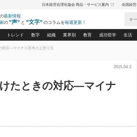
launch
日本経営合理化協会 商品・サービス案内
全国経営
の
最新情報
”声”
”文字”
家
の
と
のコラムを
毎週更新！
トレンド
数字
組織
業界別
教育
成功哲学
生活
きの対応―マイナス思考の上塗り法
る仕組みづくり講座(12)
産を守る一手(171)
ーワンで勝ち残る企業風土づくり(54)
《ニューヨーク発》ビジネスリーダーの先読み: 最新トレンド
オーナー社長の「お金の悩み相談室」(14)
「賃金の誤解」(135)
なぜ、トヨタ式で会社が伸びるのか？(
“出来る”管理職の条件(62)
中国哲学に学ぶ 不
おの
と戦略拠点(9)
(50)
2015.04.3
ーバル経営者は知ってい
(39)
スリーダー×次の一手「牟田太陽の社長業ネクスト」
おカネが残る決算書にするために、やっておきたいこと(
中小企業の新たな法律リスク(178)
売れる住宅を創る 100の視点(100)
あなただからお願いしたいと
令和時代の「社長の
”(9)
「社長の繁盛トレンド通信」(90)
デジ
向(204)
会社を守り抜くための緊急対策(100)
職場の生産性を下げるハラスメントの予防策(1
大久保一彦の“流行る”お店の仕組みづく
クレーム対応 実践マニュアル
先人の名句名言の教
受けたときの対応―マイナ
トル・F・グジバチの『経営戦略の新常識』(12)
北村森の「今月のヒット商品」(109)
リーダ
2026.08.5
2026.08.5
2
る経営」の極意
、決めておきたい、知っておきたい、やってお
強い決算書の会社はココが違う！(36)
賃金決定の定石(68)
柿内幸夫─社長のための現場改善(174
クレーム対応の新知識と新常
渡部昇一の「日本の
紀
第86回 「言葉狩り」
社長は「能力」の前に「資質」
ジオジャパンの成功要因と
る者かくあるべし(635)
次の売れ筋をつかむ術(102)
ワイ
が大事／社長業ネクスト #445
損益分岐点を下げる、Ｐ／Ｌ不況時代の新戦略(12)
顧客・社員・社会から支持される「ウェルビ
デキル社員に育てる！ 社員
経営に活かす“十八史
の資産管理講座(95)
会議での「社長の３分間スピーチ」ネタ帳(159)
社長のメシの種 4.0(206)
門」(23)
必読
新・会計経営と実学(37)
東川鷹年の「中小企業の人育
略(77)
52)
「経営知になる考え方」(57)
眼と耳
決算書の“見える化”術(12)
業績アップにつながる！ワン
ブランド戦略(39)
なたにお願いしたいと思われる「一流の仕事術」(28)
社長の
賢い社長の「経理財務の見どころ・勘どころ・ツッコ
欧米資産家に学ぶ二世教育(1
ぐせ経営哲学(100)
ろ」(149)
米国