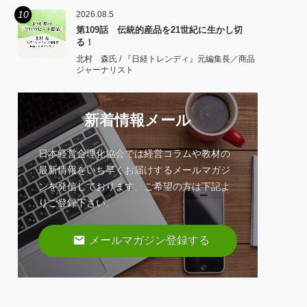
10
2026.08.5
第109話 伝統的産品を21世紀に生かし切
る！
北村 森氏 / 『日経トレンディ』元編集長／商品
ジャーナリスト
新着情報メール
日本経営合理化協会では経営コラムや教材の
最新情報をいち早くお届けするメールマガジ
ンを発信しております。ご希望の方は下記よ
りご登録下さい。
email
メールマガジン登録する