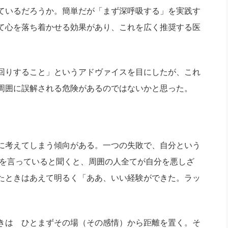
社長のための“全員営業”(30
ているだろうか。簡単だが「まず深呼吸する」を実践す
腕をつくる 人と組織を動かす(200)
銀行交渉はこうしなさい！(12)
高橋一
行動科学マネジメント(5)
て心を落ち着かせる効果があり、これを広く推奨する医
の社長のビジョン実現道場(10)
回りすること」というアドヴァイスを目にしたが、これ
周囲に誤解される危険があるのではないかと思った。
に考えてしまう傾向がある。一つの失敗で、自分という
口を言っていると聞くと、周囲の人全てが自分を悪しざ
たときはあえて明るく「ああ、いい経験ができた。ラッ
きは ひとまずその場（その感情）から距離を置く。そ