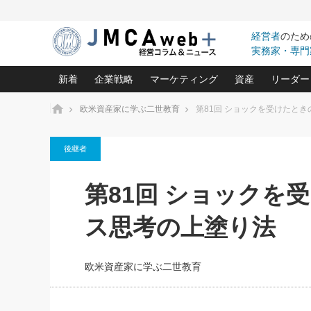
経営者
のため
実務家・専門
新着
企業戦略
マーケティング
資産
リーダー
ホーム
欧米資産家に学ぶ二世教育
第81回 ショックを受けたと
中小企業の「１位づくり」戦略(96)
ネット戦略成功の秘訣 圧倒的に儲か
あなたの会社と資
オンリ
後継者
利益を最大化する「業務改善」横田尚哉氏(5)
ビジネスを一瞬で制する！一流グロ
どうなる金融業界
ビジネ
る“社長の戦略印象リスクマネジメント
(446)
強い会社を築く ビジネス・クリニック(240)
中国経済の最新動
第81回 ショックを
ロングセラーの玉手箱(9)
ピョー
2026.08.5
日本レーザー「人を大切にしながら利益を上げ
事業承継の前に
第109話 伝統的産品を21世
(3)
大復活＆快進撃！ユニバーサルスタ
きたいコト(12)
指導者た
ス思考の上塗り法
に生かし切る！
は(5)
武器としてのM&A入門(3)
会社と社長のため
朝礼・
2026.08.5
最高の自分を表現する 成功イメージ戦
社長のための“儲かる通販”戦略視点(151)
深読み企業分析(1
楠木建の
朝礼・会議での「社長の３分間
欧米資産家に学ぶ二世教育
スピーチ」ネタ帳（2026年8月5
酒井光雄 成功事例に学ぶ繁栄企業の
日号）
継続経営 百話百行(85)
次もあ
野田久美子 香港ビジネス成功法(10)
社長の口