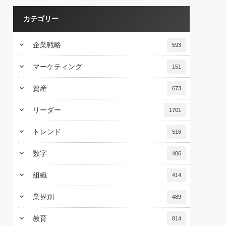
カテゴリー
keyboard_arrow_down
企業戦略
593
keyboard_arrow_down
マーケティング
151
keyboard_arrow_down
資産
673
keyboard_arrow_down
リーダー
1701
keyboard_arrow_down
トレンド
516
keyboard_arrow_down
数字
406
keyboard_arrow_down
組織
414
keyboard_arrow_down
業界別
489
keyboard_arrow_down
教育
814