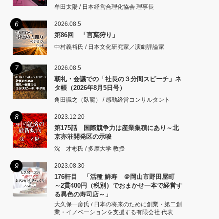
牟田太陽 / 日本経営合理化協会 理事長
6
2026.08.5
第86回 「言葉狩り」
中村義裕氏 / 日本文化研究家／演劇評論家
7
2026.08.5
朝礼・会議での「社長の３分間スピーチ」ネ
タ帳（2026年8月5日号）
角田識之（臥龍） / 感動経営コンサルタント
8
2023.12.20
第175話 国際競争力は産業集積にあり～北
京亦荘開発区の示唆
沈 才彬氏 / 多摩大学 教授
9
2023.08.30
176軒目 「活種 鮮寿 ＠岡山市野田屋町
～2貫400円（税別）でおまかせ一本で経営す
る異色の寿司店～」
大久保一彦氏 / 日本の将来のために創業・第二創
業・イノベーションを支援する有限会社 代表