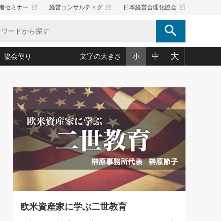
launch
launch
launch
者セミナー
経営コンサルティグ
日本経営合理化協会
search
大
中
協会便り
文字の大きさ
小
5)
況は会社守成の好機(38)
ころ心平の ──社長のための「か・ら・だマネジメント」
「愛読者通信」著者インタビュー(44)
34)
思われる 気配りの達人(127)
人間力の磨き方」(86)
ビジネス見聞録 経営ニュース(100)
タルＡＶを味方に！新・仕事術(180)
0)
り(210)
(92)
え 東洋思想に学ぶ経営学(132)
作間信司の経営無形庵(けいえいむぎょうあん)(166)
ー脳の鍛え方(32)
もっとみる
026.08.4
)
識(57)
指導者たち」(32)
経営セミナー情報局(1)
【追悼】鈴木敏文氏 言葉で伝
ンを楽しむ基礎レッスン(12)
える経営（ジャーナリスト 勝
ーイング経営入
教育の決め手(203)
略”(30)
繁栄への着眼点 牟田太陽(76)
見明氏）
！社長が読むべき今月の4冊(88)
て」(38)
講話を聞いて学ぼう 実学・耳学・磨く「ミミガク」のすすめ
で楽しむ読書術(162)
(7)
ランク上の手紙・メール術(100)
「氣」(30)
欧米資産家に学ぶ二世教育
ミどこ
00)
スポーツ・ビジネスに学ぶ心理学(98)