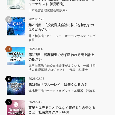
ャーナリスト 勝見明氏）
日本経営合理化協会出版局 /
2
2023.07.26
第203話 「投資育成会社に株式を持たすの
はやめなさい」
井上和弘氏 / アイ・シー・オーコンサルティング
会長
3
2026.08.4
第147回 税務調査で必ず狙われる売上計上
の期ズレ
児玉尚彦氏 / 株式会社経理がよくなる 一般社団
法人経理革新プロジェクト 代表・税理士
4
2026.02.27
第174回「ブルーレイ」は無くなるの？
鴻池賢三氏 / オーディオビジュアル機器 評論家
5
2026.04.22
事業とは売ることではなく責任を引き受ける
こと｜社長業ネクスト#430