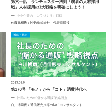
第六十話 ランチェスター法則「弱者の人材採用
戦」人材採用の3大戦略を明確にしよう！
中小企業の「１位づくり」戦略
佐藤元相氏 / NNA株式会社 代表取締役
戦略・戦術
2013.08.6
第170号 「モノ」から「コト」消費時代へ
社長のための“儲かる通販”戦略視点
白川博司氏 / 通信販売指導のNo.1コンサルタント