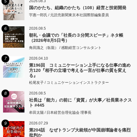
5
2026.08.3
国のかたち、組織のかたち（108）経営と技術開発
宇惠一郎氏 / 元読売新聞東京本社国際部編集委員
6
2026.08.5
朝礼・会議での「社長の３分間スピーチ」ネタ帳
（2026年8月5日号）
角田識之（臥龍） / 感動経営コンサルタント
7
2026.04.10
第196回 コミュニケーション上手になる仕事の進め
方120『相手の立場で考える一言が仕事の質を変え
る』
松尾友子 / コミュニケーションインストラクター
8
2026.08.5
社長は「能力」の前に「資質」が大事／社長業ネクス
ト #445
牟田太陽 / 日本経営合理化協会 理事長
9
2026.07.29
第204話 なぜトランプ大統領が中国崩壊論者を痛烈
批判か