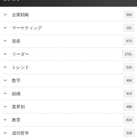
keyboard_arrow_down
企業戦略
593
keyboard_arrow_down
マーケティング
151
keyboard_arrow_down
資産
673
keyboard_arrow_down
リーダー
1701
keyboard_arrow_down
トレンド
516
keyboard_arrow_down
数字
406
keyboard_arrow_down
組織
414
keyboard_arrow_down
業界別
489
keyboard_arrow_down
教育
814
keyboard_arrow_down
成功哲学
318