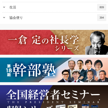
keyboard_arrow_down
生活
809
keyboard_arrow_down
協会便り
394