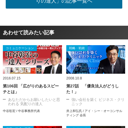
りの達人」の記事一覧へ
あわせて読みたい記事
コミュニケーション
戦略・戦術
2016.07.15
2008.10.8
第106回 「広がりのあるスピー
第27話 「優良法人がどうし
チとは」
た！」
あなただからお願いしたいと思
強い会社を築く ビジネス・クリ
われる 気配りの達人
ニック
中谷彰宏 / 中谷事務所代表
井上和弘氏 / アイ・シー・オーコンサル
ティング 会長