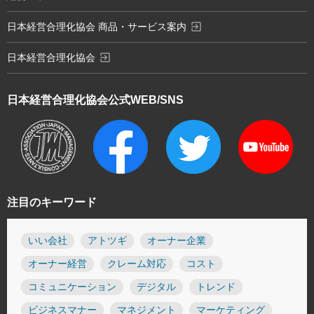
exit_to_app
日本経営合理化協会 商品・サービス案内
exit_to_app
日本経営合理化協会
日本経営合理化協会
公式WEB/SNS
注目のキーワード
いい会社
アトツギ
オーナー企業
オーナー経営
クレーム対応
コスト
コミュニケーション
デジタル
トレンド
ビジネスマナー
マネジメント
マーケティング