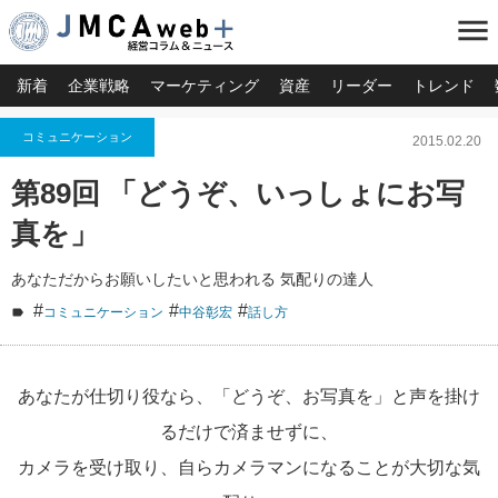
menu
新着
企業戦略
マーケティング
資産
リーダー
トレンド
コミュニケーション
2015.02.20
第89回 「どうぞ、いっしょにお写
真を」
あなただからお願いしたいと思われる 気配りの達人
#
#
#
コミュニケーション
中谷彰宏
話し方
あなたが仕切り役なら、「どうぞ、お写真を」と声を掛け
るだけで済ませずに、
カメラを受け取り、自らカメラマンになることが大切な気