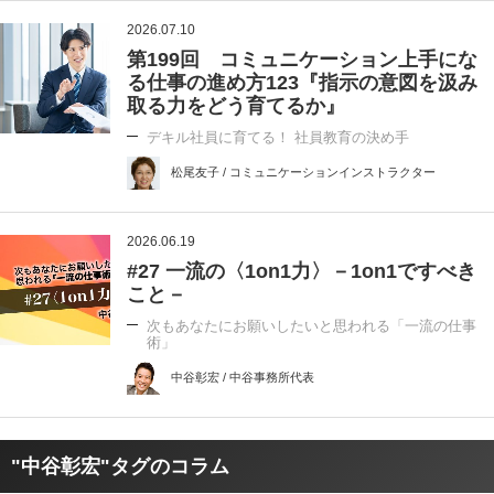
2026.07.10
第199回 コミュニケーション上手にな
る仕事の進め方123『指示の意図を汲み
取る力をどう育てるか』
デキル社員に育てる！ 社員教育の決め手
松尾友子 / コミュニケーションインストラクター
2026.06.19
#27 一流の〈1on1力〉－1on1ですべき
こと－
次もあなたにお願いしたいと思われる「一流の仕事
術」
中谷彰宏 / 中谷事務所代表
"中谷彰宏"タグのコラム