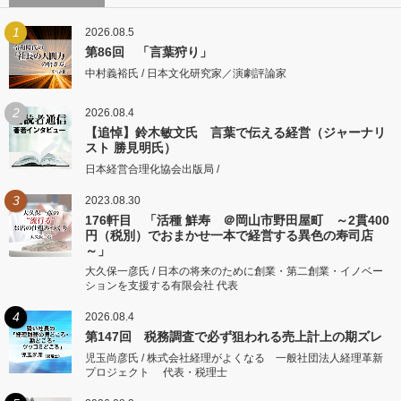
1
2026.08.5
第86回 「言葉狩り」
中村義裕氏 / 日本文化研究家／演劇評論家
2
2026.08.4
【追悼】鈴木敏文氏 言葉で伝える経営（ジャーナリ
スト 勝見明氏）
日本経営合理化協会出版局 /
3
2023.08.30
176軒目 「活種 鮮寿 ＠岡山市野田屋町 ～2貫400
円（税別）でおまかせ一本で経営する異色の寿司店
～」
大久保一彦氏 / 日本の将来のために創業・第二創業・イノベー
ションを支援する有限会社 代表
4
2026.08.4
第147回 税務調査で必ず狙われる売上計上の期ズレ
児玉尚彦氏 / 株式会社経理がよくなる 一般社団法人経理革新
プロジェクト 代表・税理士