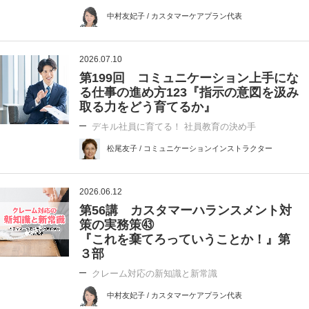
中村友妃子 / カスタマーケアプラン代表
2026.07.10
第199回 コミュニケーション上手にな
る仕事の進め方123『指示の意図を汲み
取る力をどう育てるか』
デキル社員に育てる！ 社員教育の決め手
松尾友子 / コミュニケーションインストラクター
2026.06.12
第56講 カスタマーハランスメント対
策の実務策㊸
『これを棄てろっていうことか！』第
３部
クレーム対応の新知識と新常識
中村友妃子 / カスタマーケアプラン代表