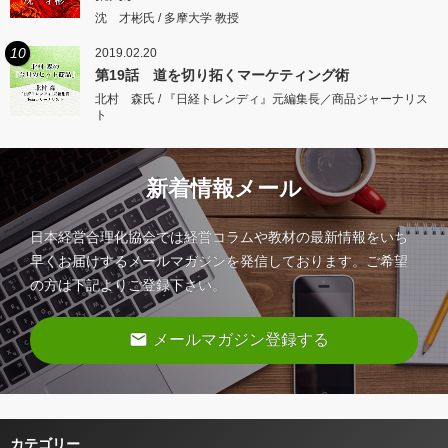
沈 才彬氏 / 多摩大学 教授
10
2019.02.20
第19話 道を切り拓くマーケティング術
北村 森氏 / 『日経トレンディ』元編集長／商品ジャーナリス
ト
新着情報メール
日本経営合理化協会では経営コラムや教材の最新情報をいち
早くお届けするメールマガジンを発信しております。ご希望
の方は下記よりご登録下さい。
email
メールマガジン登録する
カテゴリー