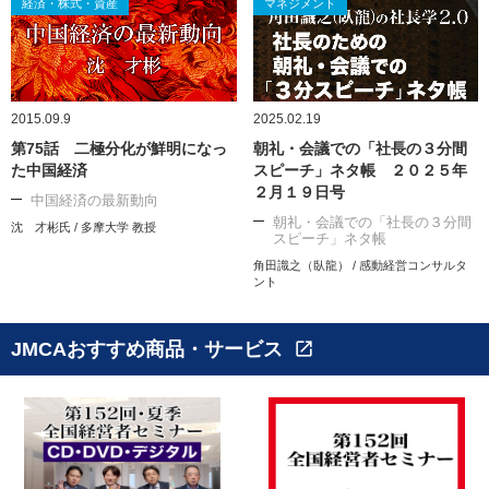
経済・株式・資産
マネジメント
2015.09.9
2025.02.19
第75話 二極分化が鮮明になっ
朝礼・会議での「社長の３分間
た中国経済
スピーチ」ネタ帳 ２０２５年
２月１９日号
中国経済の最新動向
朝礼・会議での「社長の３分間
沈 才彬氏 / 多摩大学 教授
スピーチ」ネタ帳
角田識之（臥龍） / 感動経営コンサルタ
ント
JMCAおすすめ商品・サービス
open_in_new