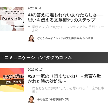
2025.04.4
AIの答えに埋もれないあなたらしさ──
思いを伝える文章術5つのステップ
業績アップにつながる！ワンランク上の手紙・メー
ル術
むらかみかずこ氏 / 手紙文化振興協会 代表理事
"コミュニケーション"タグのコラム
2026.07.17
#28 一流の〈凹まない力〉－暴言を吐
かれた時の対処法－
次もあなたにお願いしたいと思われる「一流の仕事
術」
中谷彰宏 / 中谷事務所代表