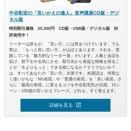
中谷彰宏の「言いかえの達人」音声講座CD版・デジ
タル版
特別割引価格 25,300円 CD版・USB版・デジタル版 好
評発売中！
リーダーは誰もが、「言い方」には気をつけています。でも
実は、「もっと良い言い方」が山ほどあります。それを、実
践している「魅力的なリーダー達」がいます。人脈と会話を
拡げ、部下をやる気にさせ、取引先から有益な情報を得るこ
とが「今よりもっと」できる様になるか？そうでないか？
は、すべてあなたの「言い方」次第です。本講話は、何気な
く使いがちな「NG表現」や「普通の表現」を「良い表現」さ
らに「最高の表現」に変えるコツを中谷彰宏氏が伝授。15シ
ーン・100超の言いかえフレーズ。どれも、すぐ使えます。
open_in_new
詳細を見る