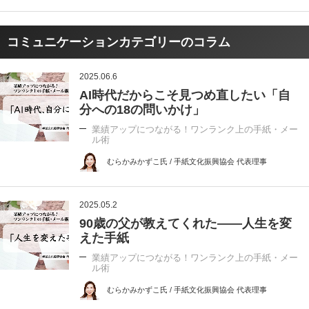
コミュニケーションカテゴリーのコラム
2025.06.6
AI時代だからこそ見つめ直したい「自
分への18の問いかけ」
業績アップにつながる！ワンランク上の手紙・メー
ル術
むらかみかずこ氏 / 手紙文化振興協会 代表理事
2025.05.2
90歳の父が教えてくれた――人生を変
えた手紙
業績アップにつながる！ワンランク上の手紙・メー
ル術
むらかみかずこ氏 / 手紙文化振興協会 代表理事