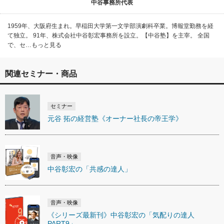
中谷事務所代表
1959年、大阪府生まれ。早稲田大学第一文学部演劇科卒業。博報堂勤務を経
て独立。 91年、株式会社中谷彰宏事務所を設立。【中谷塾】を主宰。 全国
で、セ…もっと見る
関連セミナー・商品
セミナー
元谷 拓の経営塾《オーナー社長の帝王学》
音声・映像
中谷彰宏の「共感の達人」
音声・映像
《シリーズ最新刊》中谷彰宏の「気配りの達人
PART9」