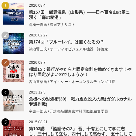
1
2026.08.4
第157回 飯豊温泉（山形県）――日本百名山の麓に
湧く「森の秘湯」
高橋一喜氏 / 温泉アナリスト
2
2026.02.27
第174回「ブルーレイ」は無くなるの？
鴻池賢三氏 / オーディオビジュアル機器 評論家
3
2026.08.7
相談15：銀行がやたらと固定金利を勧めてきます！や
はり固定がよいのでしょうか！
古山喜章氏 / アイ・シー・オーコンサルティング社長
4
2023.12.5
危機への対処術(30) 戦力逐次投入の愚(ガダルカナル
奪還作戦)
宇惠一郎氏 / 元読売新聞東京本社国際部編集委員
5
2015.08.21
第103講 「論語その3」 吾、十有五にして学に志
し、三十にして立ち、四十にして惑わず。 五十にして