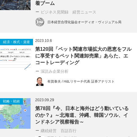
着ブーム
ビジネス見聞録 経営ニュース
日本経営合理化協会オーディオ・ヴィジュアル局
2023.10.6
経済・株式・資産
第120回「ペット関連市場拡大の恩恵をフル
に享受するペット関連卸売業」あらた、エ
コートレーディング
深読み企業分析
有賀泰夫 / H&Lリサーチ代表 証券アナリスト
2023.09.29
戦略・戦術
第78回『今、日本と海外はどう動いている
のか？』～北海道、沖縄、韓国ソウル、イ
ンドネシア視察報告～
継続経営 百話百行