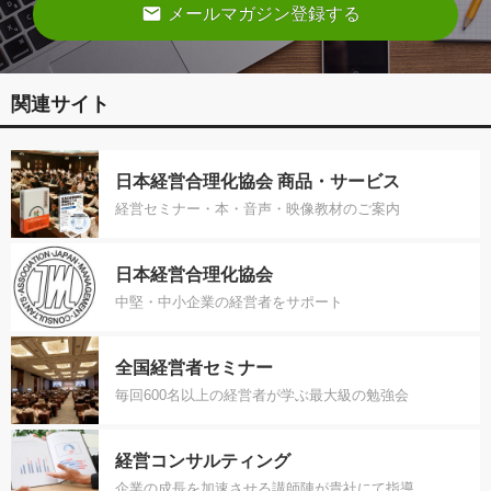
email
メールマガジン登録する
関連サイト
日本経営合理化協会 商品・サービス
経営セミナー・本・音声・映像教材のご案内
日本経営合理化協会
中堅・中小企業の経営者をサポート
全国経営者セミナー
毎回600名以上の経営者が学ぶ最大級の勉強会
経営コンサルティング
企業の成長を加速させる講師陣が貴社にて指導