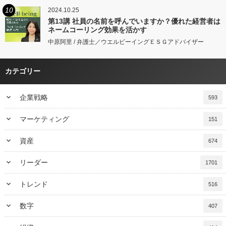
10
2024.10.25
第13講 社員の名前を呼んでいますか？優れた経営者は
ネームコーリング効果を活かす
中原阿里 / 弁護士／ウエルビーイングＥＳＧアドバイザー
カテゴリー
keyboard_arrow_down
企業戦略
593
keyboard_arrow_down
マーケティング
151
keyboard_arrow_down
資産
674
keyboard_arrow_down
リーダー
1701
keyboard_arrow_down
トレンド
516
keyboard_arrow_down
数字
407