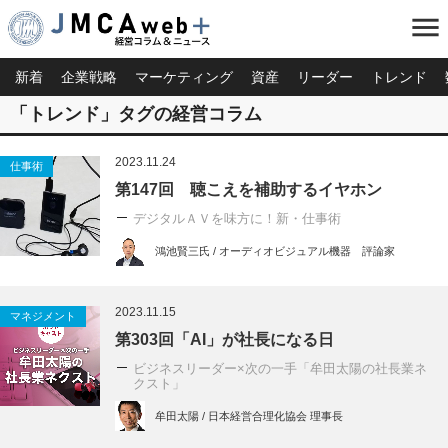
menu
新着
企業戦略
マーケティング
資産
リーダー
トレンド
「トレンド」タグの経営コラム
2023.11.24
仕事術
第147回 聴こえを補助するイヤホン
デジタルＡＶを味方に！新・仕事術
鴻池賢三氏 / オーディオビジュアル機器 評論家
2023.11.15
マネジメント
第303回「AI」が社長になる日
ビジネスリーダー×次の一手「牟田太陽の社長業ネ
クスト」
牟田太陽 / 日本経営合理化協会 理事長