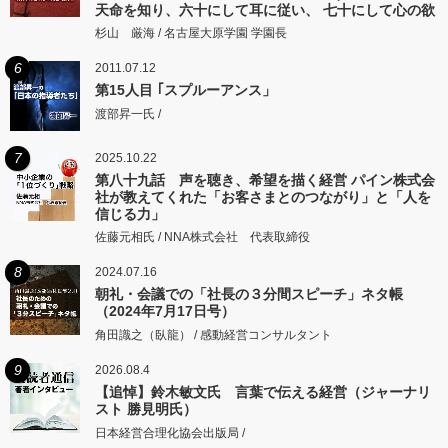
天命を知り、六十にして耳に従い、 七十にして心の欲
するところに従いて矩をこえず。
杉山 厳海 / 名古屋大原学園 学園長
6
2011.07.12
第15人目 ｢スプルーアンス」
渡部昇一氏 /
7
2025.10.22
第八十九話 声を聴き、希望を描く経営 パイン株式会
社が教えてくれた「お客さまとのつながり」と「人を
信じる力」
佐藤元相氏 / NNA株式会社 代表取締役
8
2024.07.16
朝礼・会議での「社長の３分間スピーチ」ネタ帳
（2024年7月17日号）
角田識之（臥龍） / 感動経営コンサルタント
9
2026.08.4
【追悼】鈴木敏文氏 言葉で伝える経営（ジャーナリ
スト 勝見明氏）
日本経営合理化協会出版局 /