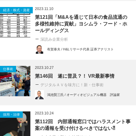
2023.11.10
経済・株式・資産
第121回「M&Aを通じて日本の食品流通の
多様性維持に貢献」ヨシムラ・フード・ホ
ールディングス
深読み企業分析
有賀泰夫 / H&Lリサーチ代表 証券アナリスト
2023.10.27
仕事術
第146回 遂に普及？！ VR最新事情
デジタルＡＶを味方に！新・仕事術
鴻池賢三氏 / オーディオビジュアル機器 評論家
2023.10.24
採用・法律
第112回 内部通報窓口ではハラスメント事
案の通報を受け付けるべきではない⁈