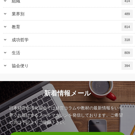
keyboard_arrow_down
組織
414
keyboard_arrow_down
業界別
489
keyboard_arrow_down
教育
814
keyboard_arrow_down
成功哲学
318
keyboard_arrow_down
生活
809
keyboard_arrow_down
協会便り
394
新着情報メール
日本経営合理化協会では経営コラムや教材の最新情報をいち
早くお届けするメールマガジンを発信しております。ご希望
の方は下記よりご登録下さい。