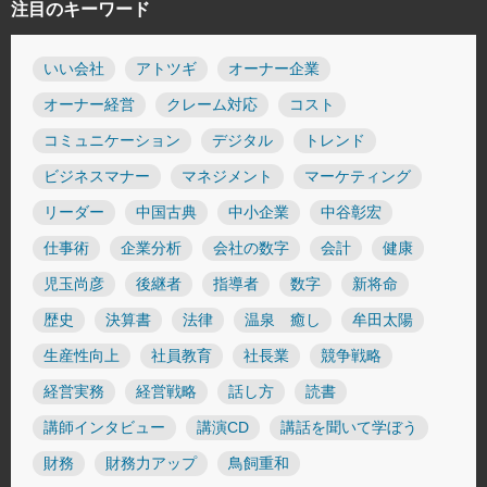
注目のキーワード
いい会社
アトツギ
オーナー企業
オーナー経営
クレーム対応
コスト
コミュニケーション
デジタル
トレンド
ビジネスマナー
マネジメント
マーケティング
リーダー
中国古典
中小企業
中谷彰宏
仕事術
企業分析
会社の数字
会計
健康
児玉尚彦
後継者
指導者
数字
新将命
歴史
決算書
法律
温泉 癒し
牟田太陽
生産性向上
社員教育
社長業
競争戦略
経営実務
経営戦略
話し方
読書
講師インタビュー
講演CD
講話を聞いて学ぼう
財務
財務力アップ
鳥飼重和