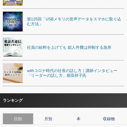
第125回「USBメモリの音声データをスマホに取り込
む方法」
社員の給料を上げても 総人件費は抑制する急所
withコロナ時代の社長の話し方｜講師インタビュー
「リーダーの話し方」新田祥子氏
ランキング
日別
月別
本
収録物