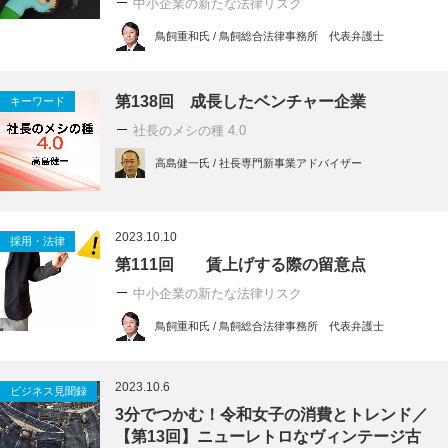
中小企業の新たな法律リスク
鳥飼重和氏 / 鳥飼総合法律事務所 代表弁護士
第138回 成長したベンチャー企業
キーワード
社長のメシの種 4.0
高島健一氏 / 社長専門新事業アドバイザー
2023.10.10
採用・法律
第111回 賃上げする際の留意点
中小企業の新たな法律リスク
鳥飼重和氏 / 鳥飼総合法律事務所 代表弁護士
2023.10.6
ビジネス見聞録
3分でつかむ！令和女子の消費とトレンド／
【第13回】ニューレトロなヴィンテージ古