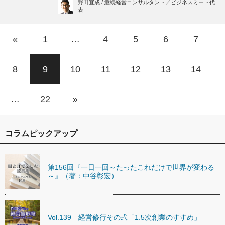
野田宜成 / 継続経営コンサルタント／ビジネスミート代
表
«
1
…
4
5
6
7
8
9
10
11
12
13
14
…
22
»
コラムピックアップ
第156回『一日一回～たったこれだけで世界が変わる
～』（著：中谷彰宏）
Vol.139 経営修行その弐「1.5次創業のすすめ」