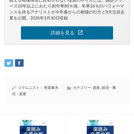
教える相場環境に左右されない投資のやり方とは。講話シリ
ーズ10年以上にわたり的中率80％強、年率16％のパフォーマ
ンスを誇るアナリストが今年春からの相場の行方と9大注目企
業を公開。2026年3月30日収録
open_in_new
詳細を見る
コラムニスト：
有賀泰夫
カテゴリー:
資産
,
経済・株
式・資産