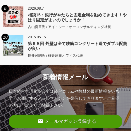
9
2026.08.7
相談15：銀行がやたらと固定金利を勧めてきます！や
はり固定がよいのでしょうか！
古山喜章氏 / アイ・シー・オーコンサルティング社長
10
2015.05.15
第６８回 外壁は全て鉄筋コンクリート造でダブル配筋
が良い
碓井民朗氏 / 碓井建築オフィス代表
新着情報メール
日本経営合理化協会では経営コラムや教材の最新情報をいち
早くお届けするメールマガジンを発信しております。ご希望
の方は下記よりご登録下さい。
email
メールマガジン登録する