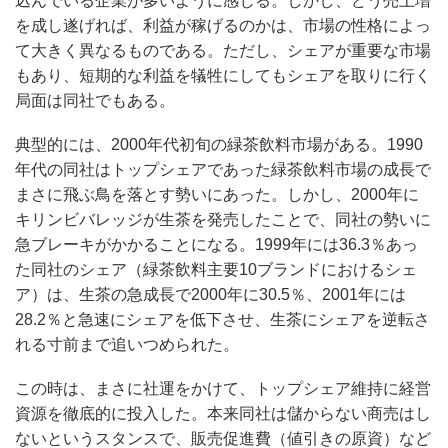
込んでいる企業が多いように感じる。しかし、どう売上増
を成し遂げれば、利益が稼げるのかは、市場の性格によっ
て大きく異なるものである。ただし、シェアが重要な市場
もあり、短期的な利益を犠牲にしてもシェアを取りに行く
局面は同社でもある。
典型的には、2000年代初旬の緑茶飲料市場がある。1990
年代の同社はトップシェアであった緑茶飲料市場の成長で
まさに飛ぶ鳥を落とす勢いにあった。しかし、2000年に
キリンビバレッジが生茶を発売したことで、同社の勢いに
急ブレーキがかかることになる。1999年には36.3％あっ
た同社のシェア（緑茶飲料主要10ブランドにおけるシェ
ア）は、生茶の急成長で2000年に30.5％、2001年には
28.2％と急速にシェアを低下させ、生茶にシェアを逆転さ
れる寸前まで追いつめられた。
この時は、まさに社運をかけて、トップシェア維持に経営
資源を徹底的に投入した。本来同社は儲からない商売はし
ないというスタンスで、販売促進費（値引きの原資）など