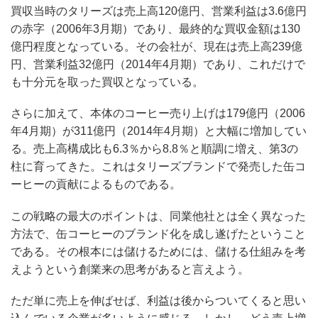
買収当時のタリーズは売上高120億円、営業利益は3.6億円
の赤字（2006年3月期）であり、最終的な買収金額は130
億円程度となっている。その会社が、現在は売上高239億
円、営業利益32億円（2014年4月期）であり、これだけで
も十分元を取った買収となっている。
さらに加えて、本体のコーヒー売り上げは179億円（2006
年4月期）が311億円（2014年4月期）と大幅に増加してい
る。売上高構成比も6.3％から8.8％と順調に増え、第3の
柱に育ってきた。これはタリーズブランドで発売した缶コ
ーヒーの貢献によるものである。
この戦略の最大のポイントは、同業他社とは全く異なった
方法で、缶コーヒーのブランド化を成し遂げたということ
である。その根本には儲けるためには、儲ける仕組みを考
えようという創業来の思考があると言えよう。
ただ単に売上を伸ばせば、利益は後からついてくると思い