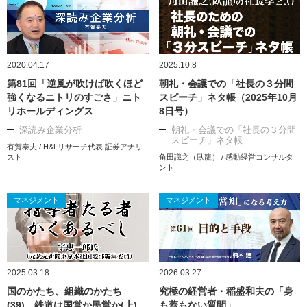
2020.04.17
2025.10.8
第81回「逆風が吹けば吹くほど
朝礼・会議での「社長の３分間
強くなるニトリのすごさ」ニト
スピーチ」ネタ帳（2025年10月
リホールディングス
8日号）
深読み企業分析
朝礼・会議での「社長の３分間
スピーチ」ネタ帳
有賀泰夫 / H&Lリサーチ代表 証券アナリ
スト
角田識之（臥龍） / 感動経営コンサルタ
ント
マネジメント
マネジメント
2025.03.18
2026.03.27
国のかたち、組織のかたち
究極の経営者・稲盛和夫の「身
(39) 鉄道は国営か民営か(上)
も蓋もない質問」