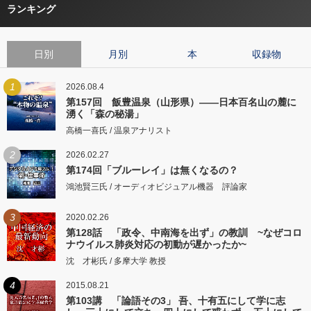
ランキング
日別
月別
本
収録物
1
2026.08.4
第157回 飯豊温泉（山形県）――日本百名山の麓に
湧く「森の秘湯」
高橋一喜氏 / 温泉アナリスト
2
2026.02.27
第174回「ブルーレイ」は無くなるの？
鴻池賢三氏 / オーディオビジュアル機器 評論家
3
2020.02.26
第128話 「政令、中南海を出ず」の教訓 ~なぜコロ
ナウイルス肺炎対応の初動が遅かったか~
沈 才彬氏 / 多摩大学 教授
4
2015.08.21
第103講 「論語その3」 吾、十有五にして学に志