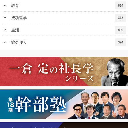
keyboard_arrow_down
教育
814
keyboard_arrow_down
成功哲学
318
keyboard_arrow_down
生活
809
keyboard_arrow_down
協会便り
394