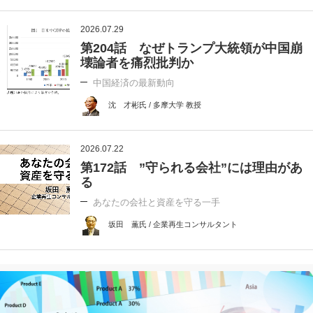
2026.07.29
第204話 なぜトランプ大統領が中国崩
壊論者を痛烈批判か
中国経済の最新動向
沈 才彬氏 / 多摩大学 教授
2026.07.22
第172話 ”守られる会社”には理由があ
る
あなたの会社と資産を守る一手
坂田 薫氏 / 企業再生コンサルタント