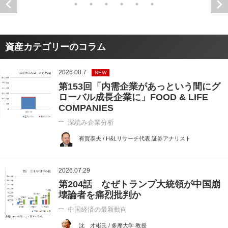
資産カテゴリーのコラム
2026.08.7
NEW
第153回「内需企業があっという間にグ
ローバル成長企業に」FOOD & LIFE
COMPANIES
深読み企業分析
有賀泰夫 / H&Lリサーチ代表 証券アナリスト
2026.07.29
第204話 なぜトランプ大統領が中国崩
壊論者を痛烈批判か
中国経済の最新動向
沈 才彬氏 / 多摩大学 教授