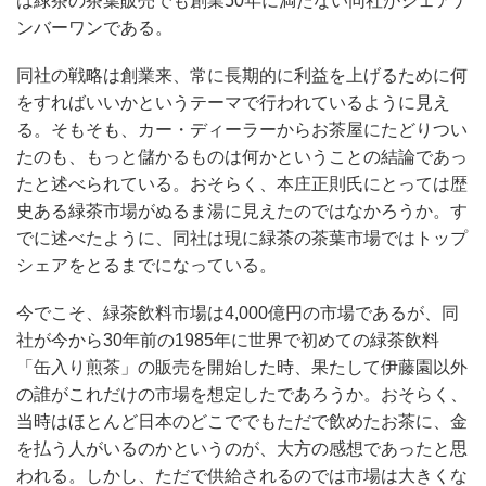
は緑茶の茶葉販売でも創業50年に満たない同社がシェアナ
ンバーワンである。
同社の戦略は創業来、常に長期的に利益を上げるために何
をすればいいかというテーマで行われているように見え
る。そもそも、カー・ディーラーからお茶屋にたどりつい
たのも、もっと儲かるものは何かということの結論であっ
たと述べられている。おそらく、本庄正則氏にとっては歴
史ある緑茶市場がぬるま湯に見えたのではなかろうか。す
でに述べたように、同社は現に緑茶の茶葉市場ではトップ
シェアをとるまでになっている。
今でこそ、緑茶飲料市場は4,000億円の市場であるが、同
社が今から30年前の1985年に世界で初めての緑茶飲料
「缶入り煎茶」の販売を開始した時、果たして伊藤園以外
の誰がこれだけの市場を想定したであろうか。おそらく、
当時はほとんど日本のどこででもただで飲めたお茶に、金
を払う人がいるのかというのが、大方の感想であったと思
われる。しかし、ただで供給されるのでは市場は大きくな