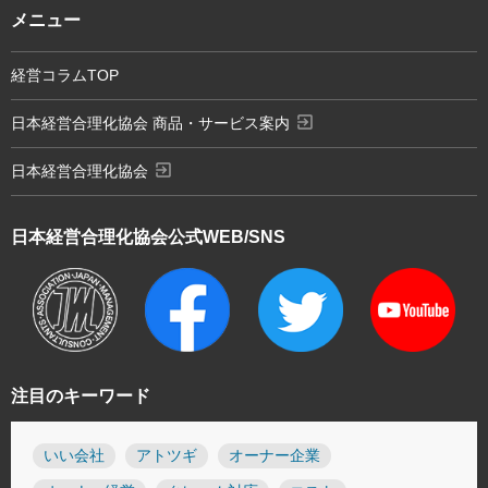
メニュー
経営コラムTOP
exit_to_app
日本経営合理化協会 商品・サービス案内
exit_to_app
日本経営合理化協会
日本経営合理化協会
公式WEB/SNS
注目のキーワード
いい会社
アトツギ
オーナー企業