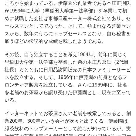
ころから始まっている。伊藤園の創業者である本庄正則氏
が1959年に大学（早稲田大学第一法学部）を卒業して初
めに就職した会社は東都日産モーター株式会社であり、セ
ールスマンとしてであった。そして、類まれなる営業セン
スから、数年のうちにトップセールスとなり、自ら秘書を
雇うほどの伝説的な成績を残したようである。
その後、自ら独立することを考え1964年、前年に同じく
早稲田大学第一法学部を卒業した弟の本庄八郎氏（2代目
社長）らとともに日用品訪問販売の日本ファミリーサービ
スを設立する。そして、1966年に伊藤園の前身となるフ
ロンティア製茶を設立している。さらに1969年に、社名
を老舗のお茶屋から譲り受けた伊藤園とし、現在に至って
いる。
インターネットでお茶屋さんの老舗を検索してみると、創
業200年、300年という会社が次々と出てくる。伊藤園は
緑茶飲料のトップメーカーとして誰もが知っているが、実