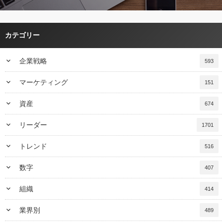
カテゴリー
keyboard_arrow_down
企業戦略
593
keyboard_arrow_down
マーケティング
151
keyboard_arrow_down
資産
674
keyboard_arrow_down
リーダー
1701
keyboard_arrow_down
トレンド
516
keyboard_arrow_down
数字
407
keyboard_arrow_down
組織
414
keyboard_arrow_down
業界別
489