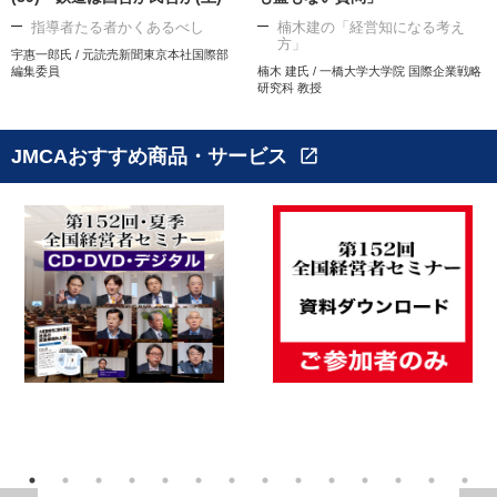
指導者たる者かくあるべし
楠木建の「経営知になる考え
方」
宇惠一郎氏 / 元読売新聞東京本社国際部
編集委員
楠木 建氏 / 一橋大学大学院 国際企業戦略
研究科 教授
JMCAおすすめ商品・サービス
open_in_new