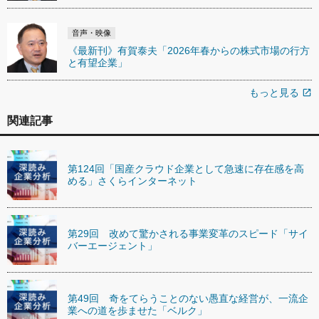
音声・映像
《最新刊》有賀泰夫「2026年春からの株式市場の行方
と有望企業」
もっと見る
open_in_new
関連記事
第124回「国産クラウド企業として急速に存在感を高
める」さくらインターネット
第29回 改めて驚かされる事業変革のスピード「サイ
バーエージェント」
第49回 奇をてらうことのない愚直な経営が、一流企
業への道を歩ませた「ベルク」