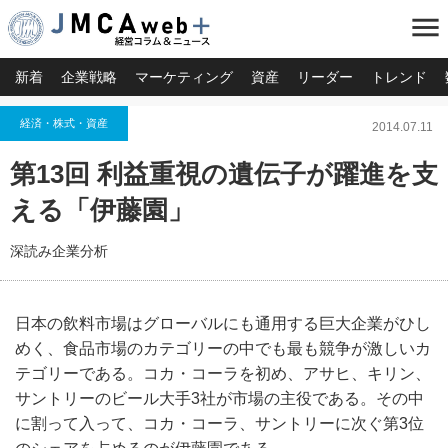
menu
新着
企業戦略
マーケティング
資産
リーダー
トレンド
経済・株式・資産
2014.07.11
第13回 利益重視の遺伝子が躍進を支
える「伊藤園」
深読み企業分析
日本の飲料市場はグローバルにも通用する巨大企業がひし
めく、食品市場のカテゴリーの中でも最も競争が激しいカ
テゴリーである。コカ・コーラを初め、アサヒ、キリン、
サントリーのビール大手3社が市場の主役である。その中
に割って入って、コカ・コーラ、サントリーに次ぐ第3位