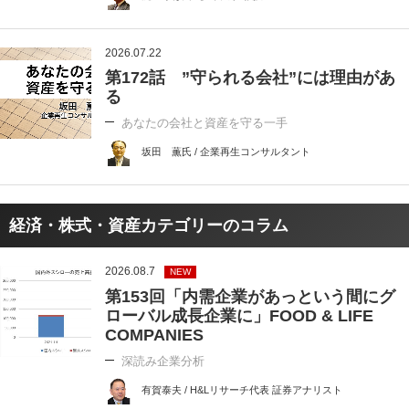
2026.07.22
第172話 ”守られる会社”には理由があ
る
あなたの会社と資産を守る一手
坂田 薫氏 / 企業再生コンサルタント
経済・株式・資産カテゴリーのコラム
2026.08.7
NEW
第153回「内需企業があっという間にグ
ローバル成長企業に」FOOD & LIFE
COMPANIES
深読み企業分析
有賀泰夫 / H&Lリサーチ代表 証券アナリスト