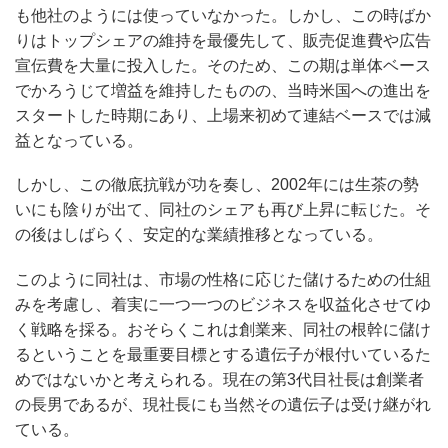
も他社のようには使っていなかった。しかし、この時ばか
りはトップシェアの維持を最優先して、販売促進費や広告
宣伝費を大量に投入した。そのため、この期は単体ベース
でかろうじて増益を維持したものの、当時米国への進出を
スタートした時期にあり、上場来初めて連結ベースでは減
益となっている。
しかし、この徹底抗戦が功を奏し、2002年には生茶の勢
いにも陰りが出て、同社のシェアも再び上昇に転じた。そ
の後はしばらく、安定的な業績推移となっている。
このように同社は、市場の性格に応じた儲けるための仕組
みを考慮し、着実に一つ一つのビジネスを収益化させてゆ
く戦略を採る。おそらくこれは創業来、同社の根幹に儲け
るということを最重要目標とする遺伝子が根付いているた
めではないかと考えられる。現在の第3代目社長は創業者
の長男であるが、現社長にも当然その遺伝子は受け継がれ
ている。