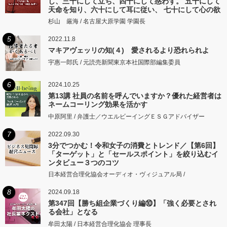
し、三十にして立ち、四十にして惑わず。 五十にして
天命を知り、六十にして耳に従い、 七十にして心の欲
するところに従いて矩をこえず。
杉山 厳海 / 名古屋大原学園 学園長
5
2022.11.8
マキアヴェッリの知(４) 愛されるより恐れられよ
宇惠一郎氏 / 元読売新聞東京本社国際部編集委員
6
2024.10.25
第13講 社員の名前を呼んでいますか？優れた経営者は
ネームコーリング効果を活かす
中原阿里 / 弁護士／ウエルビーイングＥＳＧアドバイザー
7
2022.09.30
3分でつかむ！令和女子の消費とトレンド／【第6回】
「ターゲット」と「セールスポイント」を絞り込むイ
ンタビュー３つのコツ
日本経営合理化協会オーディオ・ヴィジュアル局 /
8
2024.09.18
第347回【勝ち組企業づくり編⑩】「強く必要とされ
る会社」となる
牟田太陽 / 日本経営合理化協会 理事長